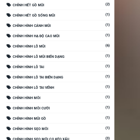
(2)
CHỈNH HẾT GỒ MŨI
(1)
CHỈNH HẾT GỒ SỐNG MŨI
(1)
CHỈNH HÌNH CÁNH MŨI
(1)
CHỈNH HÌNH HẠ ĐỘ CAO MŨI
(6)
CHỈNH HÌNH LỖ MŨI
(1)
CHỈNH HÌNH LỖ MŨI BIẾN DẠNG
(1)
CHỈNH HÌNH LỖ TAI
(1)
CHỈNH HÌNH LỖ TAI BIẾN DẠNG
(1)
CHỈNH HÌNH LỖ TAI VỂNH
(1)
CHỈNH HÌNH MÔI
(1)
CHỈNH HÌNH MÔI CƯỜI
(1)
CHỈNH HÌNH MŨI GỒ
(1)
CHỈNH HÌNH SẸO MÔI
(3)
CHỈNH HÌNH SẸO MÔI CO KÉO XẤU