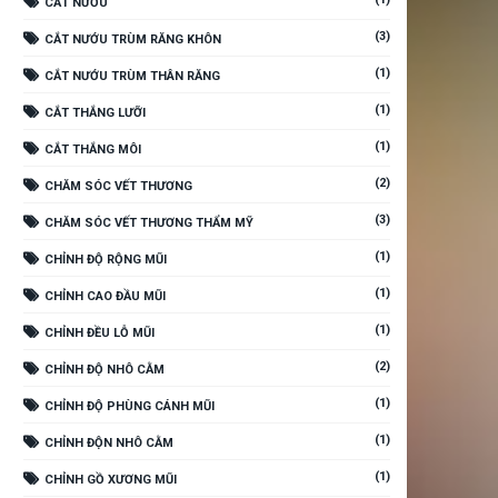
CẮT NƯỚU
(3)
CẮT NƯỚU TRÙM RĂNG KHÔN
(1)
CẮT NƯỚU TRÙM THÂN RĂNG
(1)
CẮT THẮNG LƯỠI
(1)
CẮT THẮNG MÔI
(2)
CHĂM SÓC VẾT THƯƠNG
(3)
CHĂM SÓC VẾT THƯƠNG THẨM MỸ
(1)
CHỈNH ĐỘ RỘNG MŨI
(1)
CHỈNH CAO ĐẦU MŨI
(1)
CHỈNH ĐỀU LỖ MŨI
(2)
CHỈNH ĐỘ NHÔ CẰM
(1)
CHỈNH ĐỘ PHÙNG CÁNH MŨI
(1)
CHỈNH ĐỘN NHÔ CẰM
(1)
CHỈNH GỒ XƯƠNG MŨI