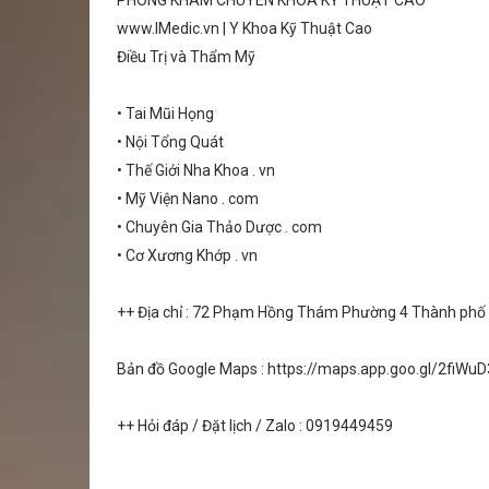
PHÒNG KHÁM CHUYÊN KHOA KỸ THUẬT CAO
www.IMedic.vn | Y Khoa Kỹ Thuật Cao
Điều Trị và Thẩm Mỹ
• Tai Mũi Họng
• Nội Tổng Quát
• Thế Giới Nha Khoa . vn
• Mỹ Viện Nano . com
• Chuyên Gia Thảo Dược . com
• Cơ Xương Khớp . vn
++ Địa chỉ : 72 Phạm Hồng Thám Phường 4 Thành ph
Bản đồ Google Maps : https://maps.app.goo.gl/2fiW
++ Hỏi đáp / Đặt lịch / Zalo : 0919449459