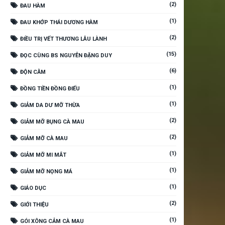
(2)
ĐAU HÀM
(1)
ĐAU KHỚP THÁI DƯƠNG HÀM
(2)
ĐIỀU TRỊ VẾT THƯƠNG LÂU LÀNH
(15)
ĐỌC CÙNG BS NGUYỄN ĐẶNG DUY
(6)
ĐỘN CẰM
(1)
ĐỒNG TIỀN ĐỒNG ĐIẾU
(1)
GIẢM DA DƯ MỠ THỪA
(2)
GIẢM MỠ BỤNG CÀ MAU
(2)
GIẢM MỠ CÀ MAU
(1)
GIẢM MỠ MI MẮT
(1)
GIẢM MỠ NỌNG MÁ
(1)
GIÁO DỤC
(2)
GIỚI THIỆU
(1)
GÓI XÔNG CẢM CÀ MAU