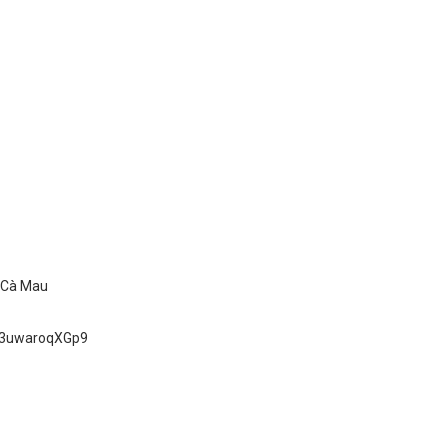
ố Cà Mau
uD3uwaroqXGp9