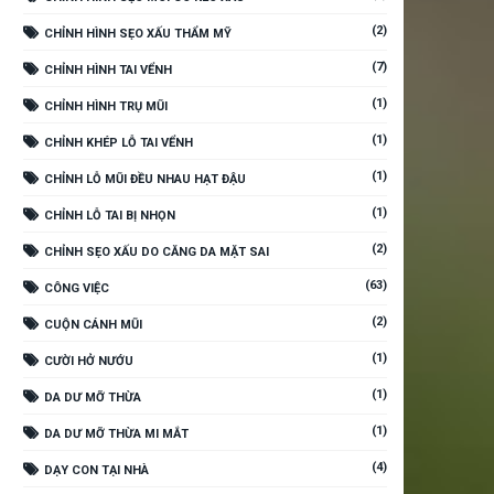
(2)
CHỈNH HÌNH SẸO XẤU THẨM MỸ
(7)
CHỈNH HÌNH TAI VỂNH
(1)
CHỈNH HÌNH TRỤ MŨI
(1)
CHỈNH KHÉP LỖ TAI VỂNH
(1)
CHỈNH LỖ MŨI ĐỀU NHAU HẠT ĐẬU
(1)
CHỈNH LỖ TAI BỊ NHỌN
(2)
CHỈNH SẸO XẤU DO CĂNG DA MẶT SAI
(63)
CÔNG VIỆC
(2)
CUỘN CÁNH MŨI
(1)
CƯỜI HỞ NƯỚU
(1)
DA DƯ MỠ THỪA
(1)
DA DƯ MỠ THỪA MI MẮT
(4)
DẠY CON TẠI NHÀ