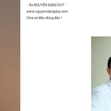
- Bs NGUYỄN ĐẶNG DUY -
www.nguyendangduy.com
Chia sẻ điều đúng đắn !