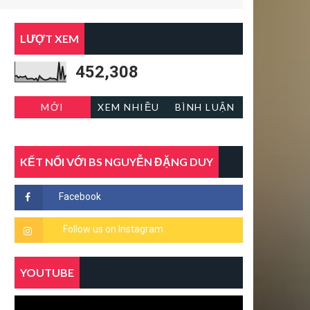
LƯỢT XEM
452,308
MỚI
XEM NHIỀU
BÌNH LUẬN
KẾT NỐI VỚI BS NGUYỄN ĐẶNG DUY
YOUTUBE