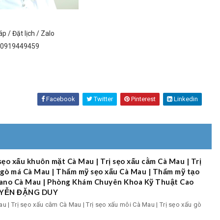
áp / Đặt lịch / Zalo
0919449459
Facebook
Twitter
Pinterest
Linkedin
 sẹo xấu khuôn mặt Cà Mau | Trị sẹo xấu cằm Cà Mau | Trị
u gò má Cà Mau | Thẩm mỹ sẹo xấu Cà Mau | Thẩm mỹ tạo
 Nano Cà Mau | Phòng Khám Chuyên Khoa Kỹ Thuật Cao
GUYỄN ĐẶNG DUY
u | Trị sẹo xấu cằm Cà Mau | Trị sẹo xấu môi Cà Mau | Trị sẹo xấu gò