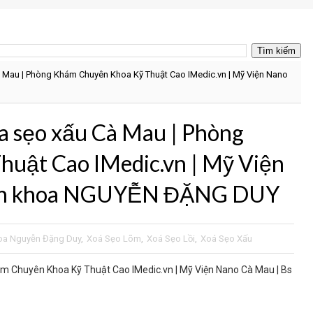
à Mau | Phòng Khám Chuyên Khoa Kỹ Thuật Cao IMedic.vn | Mỹ Viện Nano
a sẹo xấu Cà Mau | Phòng
uật Cao IMedic.vn | Mỹ Viện
yên khoa NGUYỄN ĐẶNG DUY
oa Nguyễn Đặng Duy
,
Xoá Sẹo Lõm
,
Xoá Sẹo Lồi
,
Xoá Sẹo Xấu
m Chuyên Khoa Kỹ Thuật Cao IMedic.vn | Mỹ Viện Nano Cà Mau | Bs