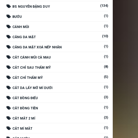
(134)
BS NGUYỄN ĐẶNG DUY
(1)
BƯỚU
(1)
CÁNH MŨI
(10)
CĂNG DA MẶT
(1)
CĂNG DA MẶT XOÁ NẾP NHĂN
(1)
CẮT CÁNH MŨI CÀ MAU
(8)
CẮT CHỈ SAU THẨM MỸ
(5)
CẮT CHỈ THẨM MỸ
(1)
CẮT DA LẤY MỠ MÍ DƯỚI
(3)
CẮT ĐỒNG ĐIẾU
(1)
CẮT ĐỒNG TIỀN
(3)
CẮT MẮT 2 MÍ
(1)
CẮT MÍ MẮT
(1)