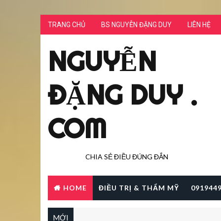
TRANG CHỦ
BS NGUYỄN ĐẶNG DUY
LIÊN HỆ
NGUYỄN
ĐẶNG DUY .
COM
CHIA SẺ ĐIỀU ĐÚNG ĐẮN
HOME
ĐIỀU TRỊ & THẨM MỸ
091944
MỚI