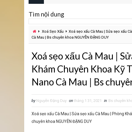
Tìm nội dung
Xoá Sẹo Xấu
Xoá sẹo xấu Cà Mau | Sửa sẹo xấu C
Cà Mau | Bs chuyên khoa NGUYỄN ĐẶNG DUY
Xoá sẹo xấu Cà Mau | Sử
Khám Chuyên Khoa Kỹ Th
Nano Cà Mau | Bs chu
by
Nguyễn Đặng Duy
on
tháng 1 31, 2021
in
Bs chuyên kh
Xoá sẹo xấu Cà Mau | Sửa sẹo xấu Cà Mau | Phòng Khá
chuyên khoa NGUYỄN ĐẶNG DUY