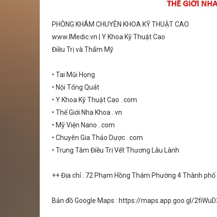
PHÒNG KHÁM CHUYÊN KHOA KỸ THUẬT CAO
www.IMedic.vn | Y Khoa Kỹ Thuật Cao
Điều Trị và Thẩm Mỹ
• Tai Mũi Họng
• Nội Tổng Quát
• Y Khoa Kỹ Thuật Cao . com
• Thế Giới Nha Khoa . vn
• Mỹ Viện Nano . com
• Chuyên Gia Thảo Dược . com
• Trung Tâm Điều Trị Vết Thương Lâu Lành
++ Địa chỉ : 72 Phạm Hồng Thám Phường 4 Thành ph
Bản đồ Google Maps : https://maps.app.goo.gl/2fiW