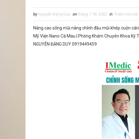
by
Nguyễn Đặng Duy
on
tháng 7 18, 2022
in
Thẩm mỹ mũi
Nâng cao sống mũi nâng chỉnh đầu mũi khép cuộn cá
Mỹ Viện Nano Cà Mau | Phòng Khám Chuyên Khoa Kỹ Th
NGUYỄN ĐẶNG DUY 0919449459