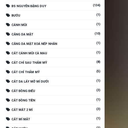
(134)
BS NGUYỄN ĐẶNG DUY
(1)
BƯỚU
(1)
CÁNH MŨI
(10)
CĂNG DA MẶT
(1)
CĂNG DA MẶT XOÁ NẾP NHĂN
(1)
CẮT CÁNH MŨI CÀ MAU
(8)
CẮT CHỈ SAU THẨM MỸ
(5)
CẮT CHỈ THẨM MỸ
(1)
CẮT DA LẤY MỠ MÍ DƯỚI
(3)
CẮT ĐỒNG ĐIẾU
(1)
CẮT ĐỒNG TIỀN
(3)
CẮT MẮT 2 MÍ
(1)
CẮT MÍ MẮT
(1)