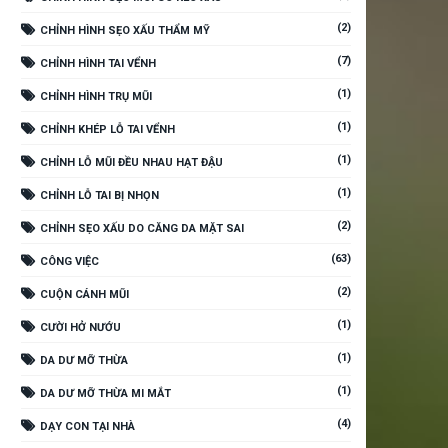
(2)
CHỈNH HÌNH SẸO XẤU THẨM MỸ
(7)
CHỈNH HÌNH TAI VỂNH
(1)
CHỈNH HÌNH TRỤ MŨI
(1)
CHỈNH KHÉP LỖ TAI VỂNH
(1)
CHỈNH LỖ MŨI ĐỀU NHAU HẠT ĐẬU
(1)
CHỈNH LỖ TAI BỊ NHỌN
(2)
CHỈNH SẸO XẤU DO CĂNG DA MẶT SAI
(63)
CÔNG VIỆC
(2)
CUỘN CÁNH MŨI
(1)
CƯỜI HỞ NƯỚU
(1)
DA DƯ MỠ THỪA
(1)
DA DƯ MỠ THỪA MI MẮT
(4)
DẠY CON TẠI NHÀ