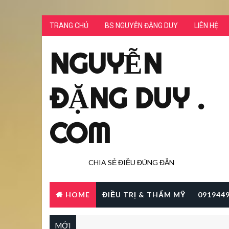
TRANG CHỦ
BS NGUYỄN ĐẶNG DUY
LIÊN HỆ
NGUYỄN
ĐẶNG DUY .
COM
CHIA SẺ ĐIỀU ĐÚNG ĐẮN
HOME
ĐIỀU TRỊ & THẨM MỸ
091944
MỚI