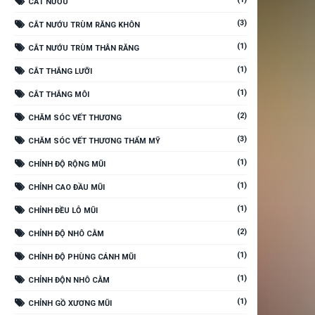
CẮT NƯỚU
(3)
CẮT NƯỚU TRÙM RĂNG KHÔN
(1)
CẮT NƯỚU TRÙM THÂN RĂNG
(1)
CẮT THẮNG LƯỠI
(1)
CẮT THẮNG MÔI
(2)
CHĂM SÓC VẾT THƯƠNG
(3)
CHĂM SÓC VẾT THƯƠNG THẨM MỸ
(1)
CHỈNH ĐỘ RỘNG MŨI
(1)
CHỈNH CAO ĐẦU MŨI
(1)
CHỈNH ĐỀU LỖ MŨI
(2)
CHỈNH ĐỘ NHÔ CẰM
(1)
CHỈNH ĐỘ PHÙNG CÁNH MŨI
(1)
CHỈNH ĐỘN NHÔ CẰM
(1)
CHỈNH GỒ XƯƠNG MŨI