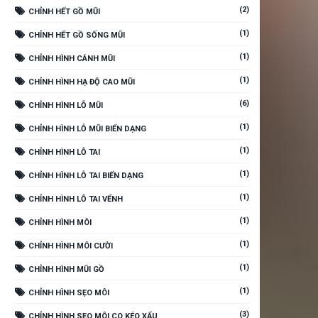
(2)
CHỈNH HẾT GỒ MŨI
(1)
CHỈNH HẾT GỒ SỐNG MŨI
(1)
CHỈNH HÌNH CÁNH MŨI
(1)
CHỈNH HÌNH HẠ ĐỘ CAO MŨI
(6)
CHỈNH HÌNH LỖ MŨI
(1)
CHỈNH HÌNH LỖ MŨI BIẾN DẠNG
(1)
CHỈNH HÌNH LỖ TAI
(1)
CHỈNH HÌNH LỖ TAI BIẾN DẠNG
(1)
CHỈNH HÌNH LỖ TAI VỂNH
(1)
CHỈNH HÌNH MÔI
(1)
CHỈNH HÌNH MÔI CƯỜI
(1)
CHỈNH HÌNH MŨI GỒ
(1)
CHỈNH HÌNH SẸO MÔI
(3)
CHỈNH HÌNH SẸO MÔI CO KÉO XẤU