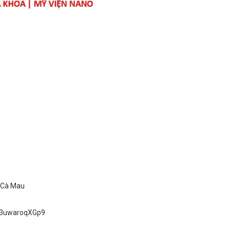
ố Cà Mau
uD3uwaroqXGp9