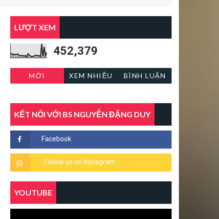
LƯỢT XEM
452,379
MỚI
XEM NHIỀU
BÌNH LUẬN
KẾT NỐI VỚI BS NGUYỄN ĐẶNG DUY
YOUTUBE