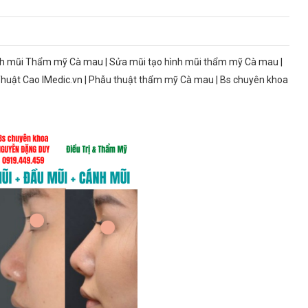
nh mũi Thẩm mỹ Cà mau | Sửa mũi tạo hình mũi thẩm mỹ Cà mau |
uật Cao IMedic.vn | Phẫu thuật thẩm mỹ Cà mau | Bs chuyên khoa