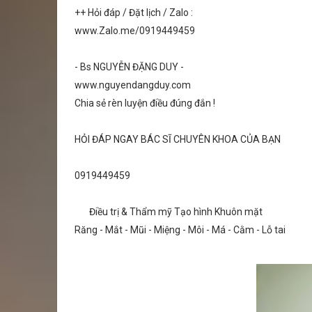
++ Hỏi đáp / Đặt lịch / Zalo :
www.Zalo.me/0919449459
- Bs NGUYỄN ĐẶNG DUY -
www.nguyendangduy.com
Chia sẻ rèn luyện điều đúng đắn !
HỎI ĐÁP NGAY BÁC SĨ CHUYÊN KHOA CỦA BẠN
0919449459
Điều trị & Thẩm mỹ Tạo hình Khuôn mặt
Răng - Mắt - Mũi - Miệng - Môi - Má - Cằm - Lỗ tai