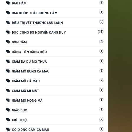
(2)
ĐAU HÀM
(1)
ĐAU KHỚP THÁI DƯƠNG HÀM
(2)
ĐIỀU TRỊ VẾT THƯƠNG LÂU LÀNH
(15)
ĐỌC CÙNG BS NGUYỄN ĐẶNG DUY
(6)
ĐỘN CẰM
(1)
ĐỒNG TIỀN ĐỒNG ĐIẾU
(1)
GIẢM DA DƯ MỠ THỪA
(2)
GIẢM MỠ BỤNG CÀ MAU
(2)
GIẢM MỠ CÀ MAU
(1)
GIẢM MỠ MI MẮT
(1)
GIẢM MỠ NỌNG MÁ
(1)
GIÁO DỤC
(2)
GIỚI THIỆU
(1)
GÓI XÔNG CẢM CÀ MAU