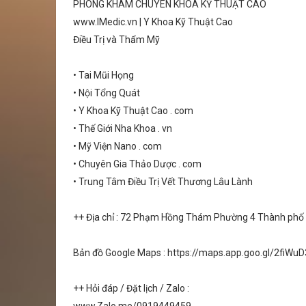
PHÒNG KHÁM CHUYÊN KHOA KỸ THUẬT CAO
www.IMedic.vn | Y Khoa Kỹ Thuật Cao
Điều Trị và Thẩm Mỹ
• Tai Mũi Họng
• Nội Tổng Quát
• Y Khoa Kỹ Thuật Cao . com
• Thế Giới Nha Khoa . vn
• Mỹ Viện Nano . com
• Chuyên Gia Thảo Dược . com
• Trung Tâm Điều Trị Vết Thương Lâu Lành
++ Địa chỉ : 72 Phạm Hồng Thám Phường 4 Thành ph
Bản đồ Google Maps : https://maps.app.goo.gl/2fiW
++ Hỏi đáp / Đặt lịch / Zalo :