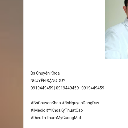
Bs Chuyên Khoa
NGUYỄN ĐẶNG DUY
0919449459 | 0919449459 | 0919449459
#BsChuyenKhoa #BsNguyenDangDuy
#IMedic #YKhoaKyThuatCao
#DieuTriThamMyGuongMat