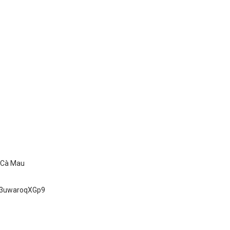
ố Cà Mau
uD3uwaroqXGp9