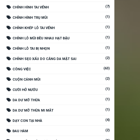
(7)
CHỈNH HÌNH TAI VỂNH
(1)
CHỈNH HÌNH TRỤ MŨI
(1)
CHỈNH KHÉP LỖ TAI VỂNH
(1)
CHỈNH LỖ MŨI ĐỀU NHAU HẠT ĐẬU
(1)
CHỈNH LỖ TAI BỊ NHỌN
(2)
CHỈNH SẸO XẤU DO CĂNG DA MẶT SAI
(63)
CÔNG VIỆC
(2)
CUỘN CÁNH MŨI
(1)
CƯỜI HỞ NƯỚU
(1)
DA DƯ MỠ THỪA
(1)
DA DƯ MỠ THỪA MI MẮT
(4)
DẠY CON TẠI NHÀ
(2)
ĐAU HÀM