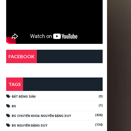
FACEBOOK
TAGS
(3)
BẤT ĐỘNG SẢN
(1)
BS
(426)
BS CHUYÊN KHOA NGUYỄN ĐẶNG DUY
(134)
BS NGUYỄN ĐẶNG DUY