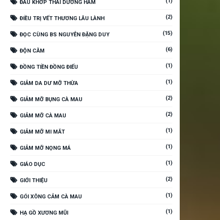
(1)
ĐAU KHỚP THÁI DƯƠNG HÀM
(2)
ĐIỀU TRỊ VẾT THƯƠNG LÂU LÀNH
(15)
ĐỌC CÙNG BS NGUYỄN ĐẶNG DUY
(6)
ĐỘN CẰM
(1)
ĐỒNG TIỀN ĐỒNG ĐIẾU
(1)
GIẢM DA DƯ MỠ THỪA
(2)
GIẢM MỠ BỤNG CÀ MAU
(2)
GIẢM MỠ CÀ MAU
(1)
GIẢM MỠ MI MẮT
(1)
GIẢM MỠ NỌNG MÁ
(1)
GIÁO DỤC
(2)
GIỚI THIỆU
(1)
GÓI XÔNG CẢM CÀ MAU
(1)
HẠ GỒ XƯƠNG MŨI