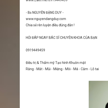
www.Zalo.me/0919449459
- Bs NGUYỄN ĐẶNG DUY -
www.nguyendangduy.com
Chia sẻ rèn luyện điều đúng đắn !
HỎI ĐÁP NGAY BÁC SĨ CHUYÊN KHOA CỦA BẠN
0919449459
Điều trị & Thẩm mỹ Tạo hình Khuôn mặt
Răng - Mắt - Mũi - Miệng - Môi - Má - Cằm - Lỗ tai