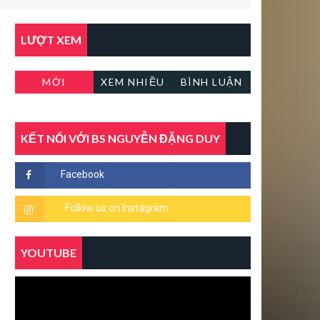
LƯỢT XEM
MỚI
XEM NHIỀU
BÌNH LUẬN
KẾT NỐI VỚI BS NGUYỄN ĐẶNG DUY
YOUTUBE