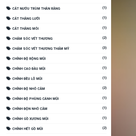
(1)
CẮT NƯỚU TRÙM THÂN RĂNG
(1)
CẮT THẮNG LƯỠI
(1)
CẮT THẮNG MÔI
(2)
CHĂM SÓC VẾT THƯƠNG
(3)
CHĂM SÓC VẾT THƯƠNG THẨM MỸ
(1)
CHỈNH ĐỘ RỘNG MŨI
(1)
CHỈNH CAO ĐẦU MŨI
(1)
CHỈNH ĐỀU LỖ MŨI
(2)
CHỈNH ĐỘ NHÔ CẰM
(1)
CHỈNH ĐỘ PHÙNG CÁNH MŨI
(1)
CHỈNH ĐỘN NHÔ CẰM
(1)
CHỈNH GỒ XƯƠNG MŨI
(2)
CHỈNH HẾT GỒ MŨI