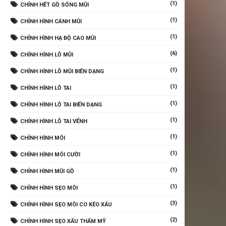
(1)
CHỈNH HẾT GỒ SỐNG MŨI
(1)
CHỈNH HÌNH CÁNH MŨI
(1)
CHỈNH HÌNH HẠ ĐỘ CAO MŨI
(6)
CHỈNH HÌNH LỖ MŨI
(1)
CHỈNH HÌNH LỖ MŨI BIẾN DẠNG
(1)
CHỈNH HÌNH LỖ TAI
(1)
CHỈNH HÌNH LỖ TAI BIẾN DẠNG
(1)
CHỈNH HÌNH LỖ TAI VỂNH
(1)
CHỈNH HÌNH MÔI
(1)
CHỈNH HÌNH MÔI CƯỜI
(1)
CHỈNH HÌNH MŨI GỒ
(1)
CHỈNH HÌNH SẸO MÔI
(3)
CHỈNH HÌNH SẸO MÔI CO KÉO XẤU
(2)
CHỈNH HÌNH SẸO XẤU THẨM MỸ