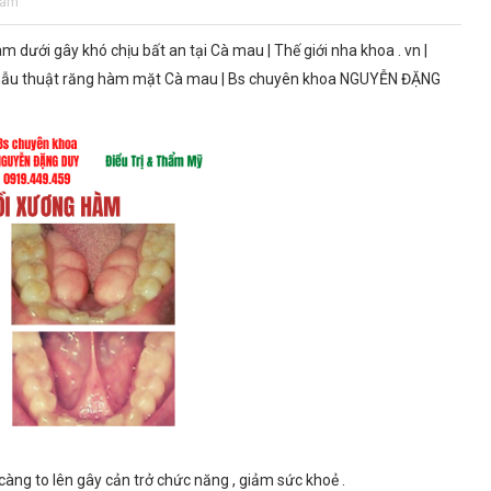
hàm
àm dưới gây khó chịu bất an tại Cà mau | Thế giới nha khoa . vn |
hẫu thuật răng hàm mặt Cà mau | Bs chuyên khoa NGUYỄN ĐẶNG
àng to lên gây cản trở chức năng , giảm sức khoẻ .