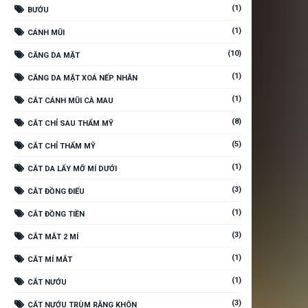
(1)
BƯỚU
(1)
CÁNH MŨI
(10)
CĂNG DA MẶT
(1)
CĂNG DA MẶT XOÁ NẾP NHĂN
(1)
CẮT CÁNH MŨI CÀ MAU
(8)
CẮT CHỈ SAU THẨM MỸ
(5)
CẮT CHỈ THẨM MỸ
(1)
CẮT DA LẤY MỠ MÍ DƯỚI
(3)
CẮT ĐỒNG ĐIẾU
(1)
CẮT ĐỒNG TIỀN
(3)
CẮT MẮT 2 MÍ
(1)
CẮT MÍ MẮT
(1)
CẮT NƯỚU
(3)
CẮT NƯỚU TRÙM RĂNG KHÔN