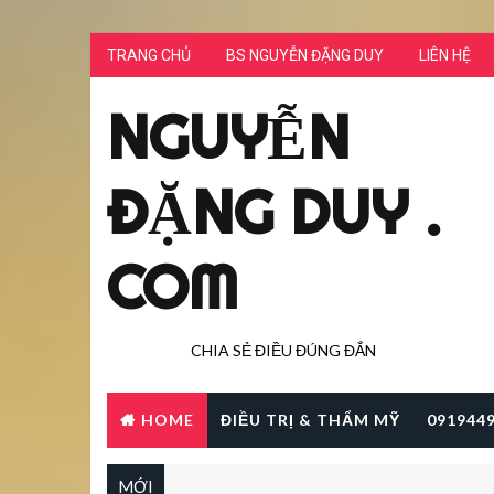
TRANG CHỦ
BS NGUYỄN ĐẶNG DUY
LIÊN HỆ
NGUYỄN
ĐẶNG DUY .
COM
CHIA SẺ ĐIỀU ĐÚNG ĐẮN
HOME
ĐIỀU TRỊ & THẨM MỸ
091944
MỚI