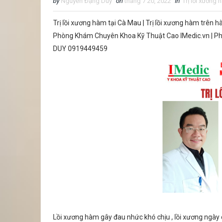
by
Nguyễn Đặng Duy
on
tháng 7 20, 2022
in
Trị lồi xương 
Trị lồi xương hàm tại Cà Mau | Trị lồi xương hàm trên h
Phòng Khám Chuyên Khoa Kỹ Thuật Cao IMedic.vn | P
DUY 0919449459
Lồi xương hàm gây đau nhức khó chịu , lồi xương ngày c