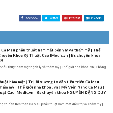
Facebook
Twitter
Pinterest
Linkedin
i Cà Mau phẫu thuật hàm mặt bệnh lý và thẩm mỹ | Thế
 Chuyên Khoa Kỹ Thuật Cao IMedic.vn | Bs chuyên khoa
59
phẫu thuật hàm mặt bệnh lý và thẩm mỹ | Thế giới nha khoa .vn | Phòng
huật hàm mặt | Trị lồi xương to dần tiến triển Cà Mau
hẩm mỹ | Thế giới nha khoa . vn | Mỹ Viện Nano Cà Mau |
uật Cao IMedic.vn | Bs chuyên khoa NGUYỄN ĐẶNG DUY
ơng to dần tiến triển Cà Mau phẫu thuật hàm mặt điều trị và Thẩm mỹ |