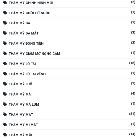
(2)
THẨM MỸ CHỈNH HÌNH MŨI
(1)
THẨM MỸ CƯỜI HỞ NƯỚU
(1)
THẨM MỸ DA
(3)
THẨM MỸ DA MẶT
(3)
THẨM MỸ ĐỒNG TIỀN
(1)
THẨM MỸ GIẢM MỠ NỌNG CẰM
(18)
THẨM MỸ LỖ TAI
(1)
THẨM MỸ LỖ TAI VỂNH
(1)
THẨM MỸ LƯỠI
(4)
THẨM MỸ MÁ
(1)
THẨM MỸ MÁ LÚM
(31)
THẨM MỸ MẮT
(1)
THẨM MỸ MÍ MẮT
(13)
THẨM MỸ MÔI