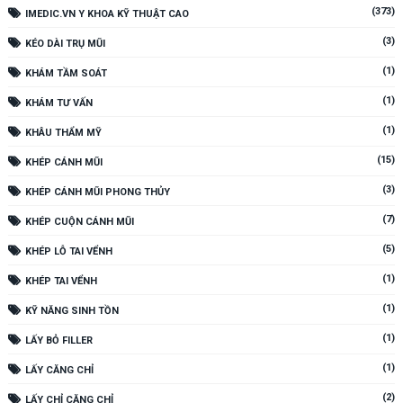
(373)
IMEDIC.VN Y KHOA KỸ THUẬT CAO
(3)
KÉO DÀI TRỤ MŨI
(1)
KHÁM TẦM SOÁT
(1)
KHÁM TƯ VẤN
(1)
KHÂU THẨM MỸ
(15)
KHÉP CÁNH MŨI
(3)
KHÉP CÁNH MŨI PHONG THỦY
(7)
KHÉP CUỘN CÁNH MŨI
(5)
KHÉP LỖ TAI VỂNH
(1)
KHÉP TAI VỂNH
(1)
KỸ NĂNG SINH TỒN
(1)
LẤY BỎ FILLER
(1)
LẤY CĂNG CHỈ
(2)
LẤY CHỈ CĂNG CHỈ