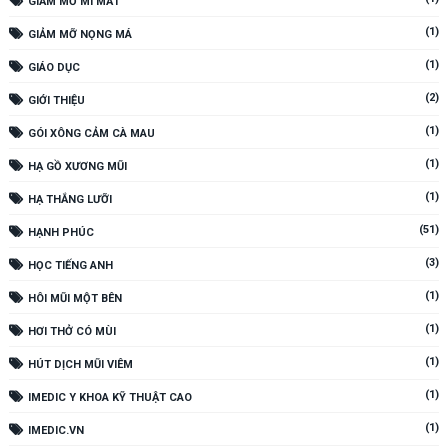
GIẢM MỠ MI MẮT
(1)
GIẢM MỠ NỌNG MÁ
(1)
GIÁO DỤC
(2)
GIỚI THIỆU
(1)
GÓI XÔNG CẢM CÀ MAU
(1)
HẠ GỒ XƯƠNG MŨI
(1)
HẠ THẮNG LƯỠI
(51)
HẠNH PHÚC
(3)
HỌC TIẾNG ANH
(1)
HÔI MŨI MỘT BÊN
(1)
HƠI THỞ CÓ MÙI
(1)
HÚT DỊCH MŨI VIÊM
(1)
IMEDIC Y KHOA KỸ THUẬT CAO
(1)
IMEDIC.VN