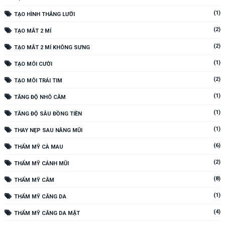
(1)
TẠO HÌNH THẮNG LƯỠI
(2)
TẠO MẮT 2 MÍ
(2)
TẠO MẮT 2 MÍ KHÔNG SƯNG
(1)
TẠO MÔI CƯỜI
(2)
TẠO MÔI TRÁI TIM
(1)
TĂNG ĐỘ NHÔ CẰM
(1)
TĂNG ĐỘ SÂU ĐỒNG TIỀN
(1)
THAY NẸP SAU NÂNG MŨI
(6)
THẨM MỸ CÀ MAU
(2)
THẨM MỸ CÁNH MŨI
(8)
THẨM MỸ CẰM
(1)
THẨM MỸ CĂNG DA
(4)
THẨM MỸ CĂNG DA MẶT