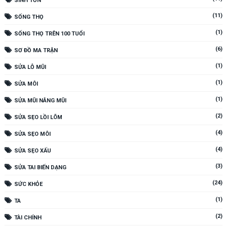
SINH TỒN
(11)
SỐNG THỌ
(1)
SỐNG THỌ TRÊN 100 TUỔI
(6)
SƠ ĐỒ MA TRẬN
(1)
SỬA LỖ MŨI
(1)
SỬA MÔI
(1)
SỬA MŨI NÂNG MŨI
(2)
SỬA SẸO LỒI LÕM
(4)
SỬA SẸO MÔI
(4)
SỬA SẸO XẤU
(3)
SỬA TAI BIẾN DẠNG
(24)
SỨC KHỎE
(1)
TA
(2)
TÀI CHÍNH