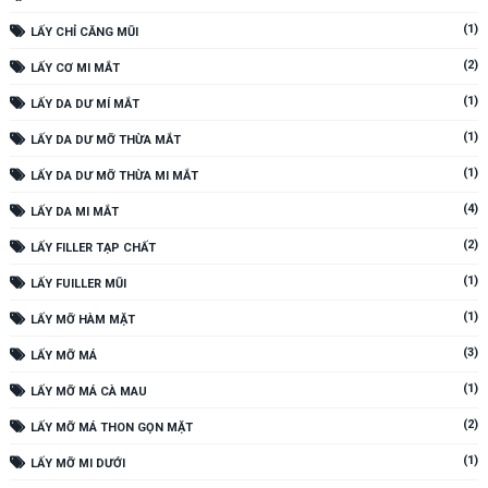
(1)
LẤY CHỈ CĂNG MŨI
(2)
LẤY CƠ MI MẮT
(1)
LẤY DA DƯ MÍ MẮT
(1)
LẤY DA DƯ MỠ THỪA MẮT
(1)
LẤY DA DƯ MỠ THỪA MI MẮT
(4)
LẤY DA MI MẮT
(2)
LẤY FILLER TẠP CHẤT
(1)
LẤY FUILLER MŨI
(1)
LẤY MỠ HÀM MẶT
(3)
LẤY MỠ MÁ
(1)
LẤY MỠ MÁ CÀ MAU
(2)
LẤY MỠ MÁ THON GỌN MẶT
(1)
LẤY MỠ MI DƯỚI