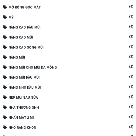
(4)
MỞ RỘNG GÓC MẮT
(1)
MỸ
(4)
NÂNG CAO ĐẦU MŨI
(3)
NÂNG CAO MŨI
(1)
NÂNG CAO SỐNG MŨI
(3)
NÂNG MŨI
(2)
NÂNG MŨI CHO MŨI DA MỎNG
(1)
NÂNG MŨI ĐẦU MŨI
(1)
NÂNG NHÔ ĐẦU MŨI
(1)
NẸP MŨI SAU SỬA
(1)
NHÀ THƯƠNG GNH
(1)
NHẤN MẮT 2 MÍ
(2)
NHỔ RĂNG KHÔN