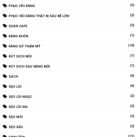
(3)
PHỤC HỒI RĂNG
(2)
PHỤC HỒI RĂNG THẬT BỊ SÂU BỂ LỚN
(3)
QUÁN CAFE
(1)
RĂNG KHÔN
(10)
RĂNG SỨ THẨM MỸ
(1)
RÚT DỊCH MŨI
(1)
RÚT DỊCH SAU NÂNG MŨI
(6)
SÁCH
(6)
SẸO LỒI
(2)
SẸO LỒI NGỰC
(2)
SẸO LỒI VAI
(2)
SẸO MÔI
(2)
SẸO XẤU
(11)