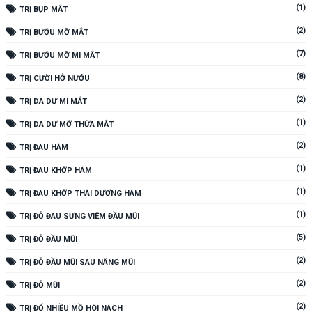
(1)
TRỊ BỤP MẮT
(2)
TRỊ BƯỚU MỠ MẮT
(7)
TRỊ BƯỚU MỠ MI MẮT
(8)
TRỊ CƯỜI HỞ NƯỚU
(2)
TRỊ DA DƯ MI MẮT
(1)
TRỊ DA DƯ MỠ THỪA MẮT
(2)
TRỊ ĐAU HÀM
(1)
TRỊ ĐAU KHỚP HÀM
(1)
TRỊ ĐAU KHỚP THÁI DƯƠNG HÀM
(1)
TRỊ ĐỎ ĐAU SƯNG VIÊM ĐẦU MŨI
(5)
TRỊ ĐỎ ĐẦU MŨI
(2)
TRỊ ĐỎ ĐẦU MŨI SAU NÂNG MŨI
(2)
TRỊ ĐỎ MŨI
(2)
TRỊ ĐỔ NHIỀU MỒ HÔI NÁCH