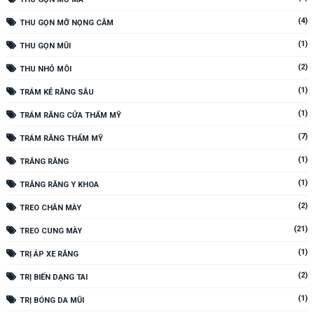
(4)
THU GỌN MỠ NỌNG CẰM
(1)
THU GỌN MŨI
(2)
THU NHỎ MÔI
(1)
TRÁM KẺ RĂNG SÂU
(1)
TRÁM RĂNG CỬA THẨM MỸ
(7)
TRÁM RĂNG THẨM MỸ
(1)
TRẮNG RĂNG
(1)
TRẮNG RĂNG Y KHOA
(2)
TREO CHÂN MÀY
(21)
TREO CUNG MÀY
(1)
TRỊ ÁP XE RĂNG
(2)
TRỊ BIẾN DẠNG TAI
(1)
TRỊ BÓNG DA MŨI