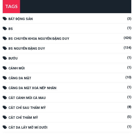
TAGS
(3)
BẤT ĐỘNG SẢN
(1)
BS
(426)
BS CHUYÊN KHOA NGUYỄN ĐẶNG DUY
(134)
BS NGUYỄN ĐẶNG DUY
(1)
BƯỚU
(1)
CÁNH MŨI
(10)
CĂNG DA MẶT
(1)
CĂNG DA MẶT XOÁ NẾP NHĂN
(1)
CẮT CÁNH MŨI CÀ MAU
(8)
CẮT CHỈ SAU THẨM MỸ
(5)
CẮT CHỈ THẨM MỸ
(1)
CẮT DA LẤY MỠ MÍ DƯỚI