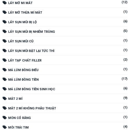
(12)
LẤY MỠ MI MẮT
(1)
LẤY MỠ THỪA MÍ MẮT
(6)
LẤY SỤN MŨI BỊ LỘ
(5)
LẤY SỤN MŨI BỊ NHIỄM TRÙNG
(1)
LẤY SỤN MŨI CŨ
(1)
LẤY SỤN MŨI ĐẶT LẠI TỨC THÌ
(2)
LẤY TẠP CHẤT FILLER
(1)
MÁ LÚM ĐỒNG ĐIẾU
(17)
MÁ LÚM ĐỒNG TIỀN
(6)
MÁ LÚM ĐỒNG TIỀN SINH HỌC
(9)
MẮT 2 MÍ
(1)
MẮT 2 MÍ KHÔNG PHẪU THUẬT
(1)
MÒN CỔ RĂNG
(4)
MÔI TRÁI TIM