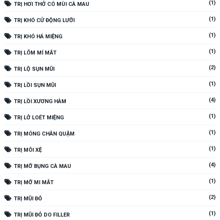
(1)
TRỊ HƠI THỞ CÓ MÙI CÀ MAU
(1)
TRỊ KHÓ CỬ ĐỘNG LƯỠI
(1)
TRỊ KHÓ HÁ MIỆNG
(1)
TRỊ LÕM MÍ MẮT
(2)
TRỊ LỘ SỤN MŨI
(1)
TRỊ LỒI SỤN MŨI
(4)
TRỊ LỒI XƯƠNG HÀM
(1)
TRỊ LỞ LOÉT MIỆNG
(1)
TRỊ MÓNG CHÂN QUẶM
(1)
TRỊ MÔI XỆ
(4)
TRỊ MỠ BỤNG CÀ MAU
(1)
TRỊ MỠ MI MẮT
(2)
TRỊ MŨI ĐỎ
(1)
TRỊ MŨI ĐỎ DO FILLER