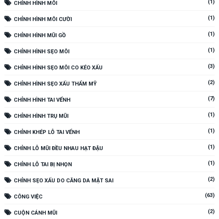
(1)
CHỈNH HÌNH MÔI
(1)
CHỈNH HÌNH MÔI CƯỜI
(1)
CHỈNH HÌNH MŨI GỒ
(1)
CHỈNH HÌNH SẸO MÔI
(3)
CHỈNH HÌNH SẸO MÔI CO KÉO XẤU
(2)
CHỈNH HÌNH SẸO XẤU THẨM MỸ
(7)
CHỈNH HÌNH TAI VỂNH
(1)
CHỈNH HÌNH TRỤ MŨI
(1)
CHỈNH KHÉP LỖ TAI VỂNH
(1)
CHỈNH LỖ MŨI ĐỀU NHAU HẠT ĐẬU
(1)
CHỈNH LỖ TAI BỊ NHỌN
(2)
CHỈNH SẸO XẤU DO CĂNG DA MẶT SAI
(63)
CÔNG VIỆC
(2)
CUỘN CÁNH MŨI