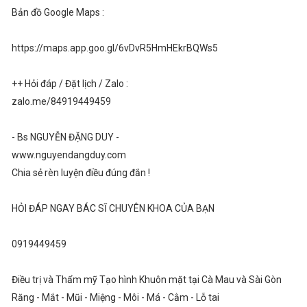
Bản đồ Google Maps :
https://maps.app.goo.gl/6vDvR5HmHEkrBQWs5
++ Hỏi đáp / Đặt lịch / Zalo :
zalo.me/84919449459
- Bs NGUYỄN ĐẶNG DUY -
www.nguyendangduy.com
Chia sẻ rèn luyện điều đúng đắn !
HỎI ĐÁP NGAY BÁC SĨ CHUYÊN KHOA CỦA BẠN
0919449459
Điều trị và Thẩm mỹ Tạo hình Khuôn mặt tại Cà Mau và Sài Gòn
Răng - Mắt - Mũi - Miệng - Môi - Má - Cằm - Lỗ tai