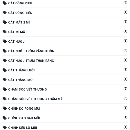
(3)
CẮT ĐỒNG ĐIẾU
(1)
CẮT ĐỒNG TIỀN
(3)
CẮT MẮT 2 MÍ
(1)
CẮT MÍ MẮT
(1)
CẮT NƯỚU
(3)
CẮT NƯỚU TRÙM RĂNG KHÔN
(1)
CẮT NƯỚU TRÙM THÂN RĂNG
(1)
CẮT THẮNG LƯỠI
(1)
CẮT THẮNG MÔI
(2)
CHĂM SÓC VẾT THƯƠNG
(3)
CHĂM SÓC VẾT THƯƠNG THẨM MỸ
(1)
CHỈNH ĐỘ RỘNG MŨI
(1)
CHỈNH CAO ĐẦU MŨI
(1)
CHỈNH ĐỀU LỖ MŨI