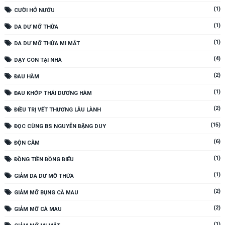
(1)
CƯỜI HỞ NƯỚU
(1)
DA DƯ MỠ THỪA
(1)
DA DƯ MỠ THỪA MI MẮT
(4)
DẠY CON TẠI NHÀ
(2)
ĐAU HÀM
(1)
ĐAU KHỚP THÁI DƯƠNG HÀM
(2)
ĐIỀU TRỊ VẾT THƯƠNG LÂU LÀNH
(15)
ĐỌC CÙNG BS NGUYỄN ĐẶNG DUY
(6)
ĐỘN CẰM
(1)
ĐỒNG TIỀN ĐỒNG ĐIẾU
(1)
GIẢM DA DƯ MỠ THỪA
(2)
GIẢM MỠ BỤNG CÀ MAU
(2)
GIẢM MỠ CÀ MAU
(1)