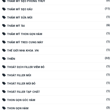
(5)
THẨM MỸ SẸO PHONG THỦY
(11)
THẨM MỸ SẸO XẤU
(1)
THẨM MỸ SỬA MŨI
(6)
THẨM MỸ TAI
(1)
THẨM MỸ THON GỌN HÀM
(1)
THẨM MỸ TREO CUNG MÀY
(1)
THẾ GIỚI NHA KHOA .VN
(32)
THIỀN
(1)
THOÁT DỊCH FILLER VIÊM ĐỎ
(1)
THOÁT FILLER MŨI
(1)
THOÁT FILLER MŨI ĐỎ
(1)
THOÁT FILLER TẠP CHẤT
(1)
THON GỌN GÓC HÀM
(3)
THON GỌN HÀM