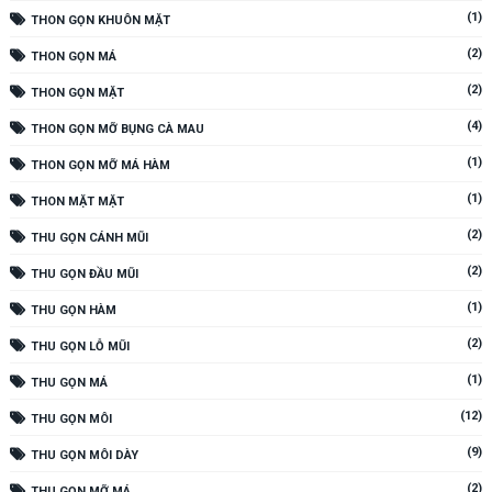
(1)
THON GỌN KHUÔN MẶT
(2)
THON GỌN MÁ
(2)
THON GỌN MẶT
(4)
THON GỌN MỠ BỤNG CÀ MAU
(1)
THON GỌN MỠ MÁ HÀM
(1)
THON MẶT MẶT
(2)
THU GỌN CÁNH MŨI
(2)
THU GỌN ĐẦU MŨI
(1)
THU GỌN HÀM
(2)
THU GỌN LỖ MŨI
(1)
THU GỌN MÁ
(12)
THU GỌN MÔI
(9)
THU GỌN MÔI DÀY
(2)
THU GỌN MỠ MÁ