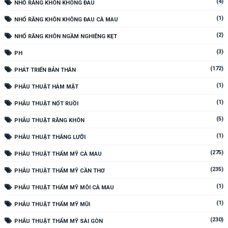
(4)
NHỔ RĂNG KHÔN KHÔNG ĐAU
(1)
NHỔ RĂNG KHÔN KHÔNG ĐAU CÀ MAU
(2)
NHỔ RĂNG KHÔN NGẦM NGHIÊNG KẸT
(3)
PH
(172)
PHÁT TRIỂN BẢN THÂN
(1)
PHẪU THUẬT HÀM MẶT
(1)
PHẪU THUẬT NỐT RUỒI
(5)
PHẪU THUẬT RĂNG KHÔN
(1)
PHẪU THUẬT THẮNG LƯỠI
(275)
PHẪU THUẬT THẨM MỸ CÀ MAU
(235)
PHẪU THUẬT THẨM MỸ CẦN THƠ
(1)
PHẪU THUẬT THẨM MỸ MÔI CÀ MAU
(1)
PHẪU THUẬT THẨM MỸ MŨI
(230)
PHẪU THUẬT THẨM MỸ SÀI GÒN