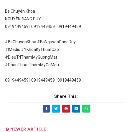
Bs Chuyên Khoa
NGUYỄN ĐẶNG DUY
0919449459 | 0919449459 | 0919449459
#BsChuyenKhoa #BsNguyenDangDuy
#IMedic #YKhoaKyThuatCao
#DieuTriThamMyGuongMat
#PhauThuatThamMyCaMau
0919449459 | 0919449459 | 0919449459
Share This:
NEWER ARTICLE