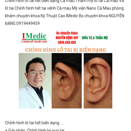
Chỉnh hình lỗ tai hết biến dạng Cà mau Thẩm mỹ lỗ tai Cà mau Vá
lỗ tai Chỉnh hình hết tai vểnh Cà mau Mỹ viện Nano Cà Mau phòng
khám chuyên khoa Kỹ Thuật Cao IMedic Bs chuyên khoa NGUYỄN
ĐẶNG 0919449459
Chỉnh hình lỗ tai hết biến dạng ....
+ Giải pháp: Chỉnh hình lại sụn tai