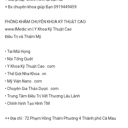
+ Bs chuyên khoa giúp Bạn 0919449459
PHÒNG KHÁM CHUYÊN KHOA KỸ THUẬT CAO
www.IMedic.vn | Y Khoa Kỹ Thuật Cao
Điều Trị và Thẩm Mỹ
• Tai Mũi Họng
• Nội Tổng Quát
• Y Khoa Kỹ Thuật Cao . com
• Thế Giới Nha Khoa . vn
• Mỹ Viện Nano . com
• Chuyên Gia Thảo Dược . com
• Trung Tâm Điều Trị Vết Thương Lâu Lành
• Chỉnh hình Tạo Hình TM
++ Địa chỉ : 72 Phạm Hồng Thám Phường 4 Thành phố Cà Mau