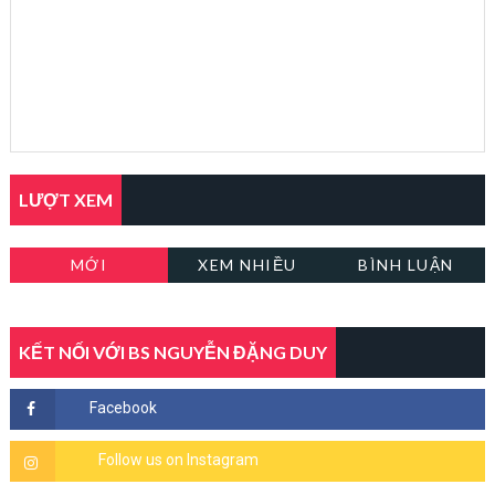
LƯỢT XEM
MỚI
XEM NHIỀU
BÌNH LUẬN
KẾT NỐI VỚI BS NGUYỄN ĐẶNG DUY