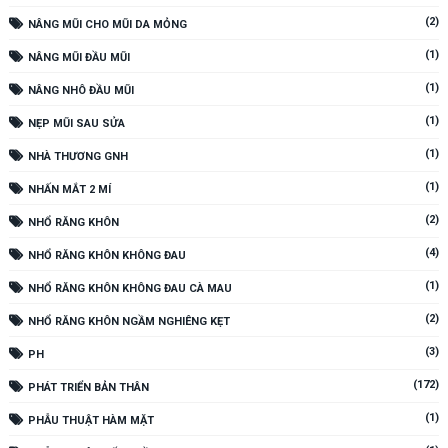
(2)
NÂNG MŨI CHO MŨI DA MỎNG
(1)
NÂNG MŨI ĐẦU MŨI
(1)
NÂNG NHÔ ĐẦU MŨI
(1)
NẸP MŨI SAU SỬA
(1)
NHÀ THƯƠNG GNH
(1)
NHẤN MẮT 2 MÍ
(2)
NHỔ RĂNG KHÔN
(4)
NHỔ RĂNG KHÔN KHÔNG ĐAU
(1)
NHỔ RĂNG KHÔN KHÔNG ĐAU CÀ MAU
(2)
NHỔ RĂNG KHÔN NGẦM NGHIÊNG KẸT
(3)
PH
(172)
PHÁT TRIỂN BẢN THÂN
(1)
PHẪU THUẬT HÀM MẶT