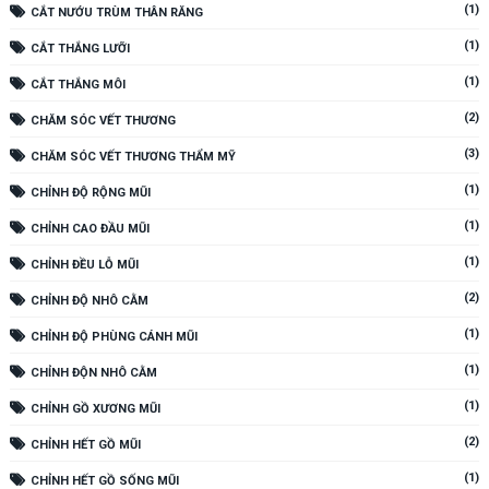
(1)
CẮT NƯỚU TRÙM THÂN RĂNG
(1)
CẮT THẮNG LƯỠI
(1)
CẮT THẮNG MÔI
(2)
CHĂM SÓC VẾT THƯƠNG
(3)
CHĂM SÓC VẾT THƯƠNG THẨM MỸ
(1)
CHỈNH ĐỘ RỘNG MŨI
(1)
CHỈNH CAO ĐẦU MŨI
(1)
CHỈNH ĐỀU LỖ MŨI
(2)
CHỈNH ĐỘ NHÔ CẰM
(1)
CHỈNH ĐỘ PHÙNG CÁNH MŨI
(1)
CHỈNH ĐỘN NHÔ CẰM
(1)
CHỈNH GỒ XƯƠNG MŨI
(2)
CHỈNH HẾT GỒ MŨI
(1)
CHỈNH HẾT GỒ SỐNG MŨI