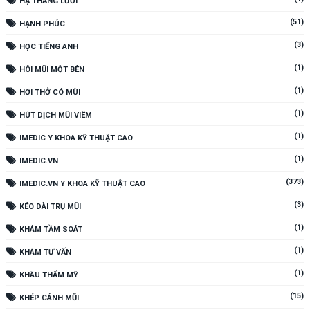
HẠ THẮNG LƯỠI
(51)
HẠNH PHÚC
(3)
HỌC TIẾNG ANH
(1)
HÔI MŨI MỘT BÊN
(1)
HƠI THỞ CÓ MÙI
(1)
HÚT DỊCH MŨI VIÊM
(1)
IMEDIC Y KHOA KỸ THUẬT CAO
(1)
IMEDIC.VN
(373)
IMEDIC.VN Y KHOA KỸ THUẬT CAO
(3)
KÉO DÀI TRỤ MŨI
(1)
KHÁM TẦM SOÁT
(1)
KHÁM TƯ VẤN
(1)
KHÂU THẨM MỸ
(15)
KHÉP CÁNH MŨI