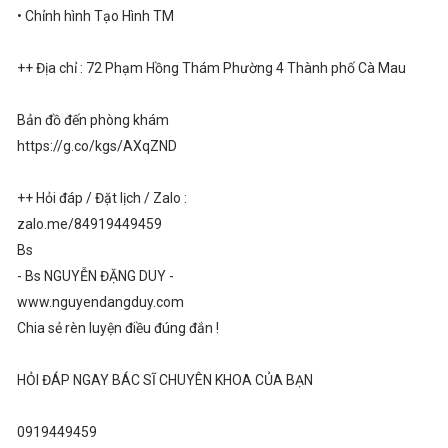
• Chỉnh hình Tạo Hình TM
++ Địa chỉ : 72 Phạm Hồng Thám Phường 4 Thành phố Cà Mau
Bản đồ đến phòng khám
https://g.co/kgs/AXqZND
++ Hỏi đáp / Đặt lịch / Zalo :
zalo.me/84919449459
Bs
- Bs NGUYỄN ĐẶNG DUY -
www.nguyendangduy.com
Chia sẻ rèn luyện điều đúng đắn !
HỎI ĐÁP NGAY BÁC SĨ CHUYÊN KHOA CỦA BẠN
0919449459