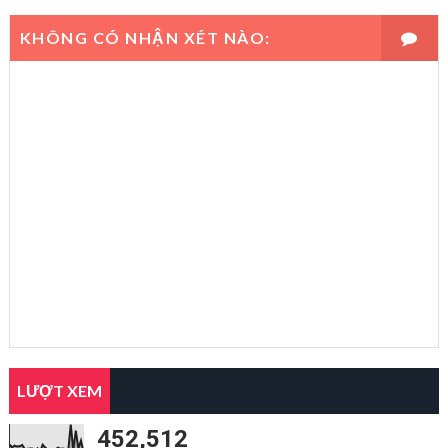
KHÔNG CÓ NHẬN XÉT NÀO:
LƯỢT XEM
452,512