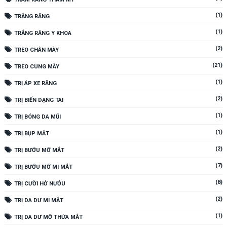
(1)
TRẮNG RĂNG
(1)
TRẮNG RĂNG Y KHOA
(2)
TREO CHÂN MÀY
(21)
TREO CUNG MÀY
(1)
TRỊ ÁP XE RĂNG
(2)
TRỊ BIẾN DẠNG TAI
(1)
TRỊ BÓNG DA MŨI
(1)
TRỊ BỤP MẮT
(2)
TRỊ BƯỚU MỠ MẮT
(7)
TRỊ BƯỚU MỠ MI MẮT
(8)
TRỊ CƯỜI HỞ NƯỚU
(2)
TRỊ DA DƯ MI MẮT
(1)
TRỊ DA DƯ MỠ THỪA MẮT