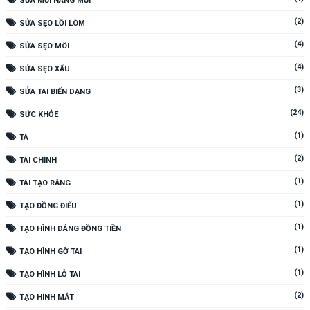
SỬA MŨI NÂNG MŨI
(2)
SỬA SẸO LỒI LÕM
(4)
SỬA SẸO MÔI
(4)
SỬA SẸO XẤU
(3)
SỬA TAI BIẾN DẠNG
(24)
SỨC KHỎE
(1)
TA
(2)
TÀI CHÍNH
(1)
TÁI TẠO RĂNG
(1)
TẠO ĐỒNG ĐIẾU
(1)
TẠO HÌNH DÁNG ĐỒNG TIỀN
(1)
TẠO HÌNH GỜ TAI
(1)
TẠO HÌNH LỖ TAI
(2)
TẠO HÌNH MẮT