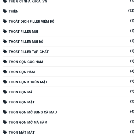
(1)
THẾ GIỚI NHA KHOA .VN
(32)
THIỀN
(1)
THOÁT DỊCH FILLER VIÊM ĐỎ
(1)
THOÁT FILLER MŨI
(1)
THOÁT FILLER MŨI ĐỎ
(1)
THOÁT FILLER TẠP CHẤT
(1)
THON GỌN GÓC HÀM
(3)
THON GỌN HÀM
(1)
THON GỌN KHUÔN MẶT
(2)
THON GỌN MÁ
(2)
THON GỌN MẶT
(4)
THON GỌN MỠ BỤNG CÀ MAU
(1)
THON GỌN MỠ MÁ HÀM
(1)
THON MẶT MẶT