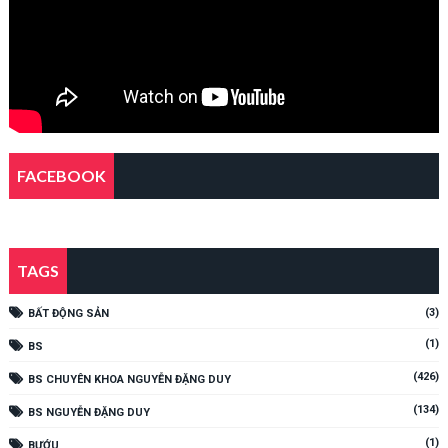
FACEBOOK
TAGS
(3)
BẤT ĐỘNG SẢN
(1)
BS
(426)
BS CHUYÊN KHOA NGUYỄN ĐẶNG DUY
(134)
BS NGUYỄN ĐẶNG DUY
(1)
BƯỚU