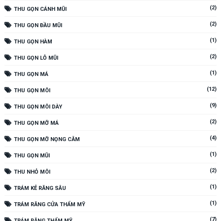
(2)
THU GỌN CÁNH MŨI
(2)
THU GỌN ĐẦU MŨI
(1)
THU GỌN HÀM
(2)
THU GỌN LỖ MŨI
(1)
THU GỌN MÁ
(12)
THU GỌN MÔI
(9)
THU GỌN MÔI DÀY
(2)
THU GỌN MỠ MÁ
(4)
THU GỌN MỠ NỌNG CẰM
(1)
THU GỌN MŨI
(2)
THU NHỎ MÔI
(1)
TRÁM KẺ RĂNG SÂU
(1)
TRÁM RĂNG CỬA THẨM MỸ
(7)
TRÁM RĂNG THẨM MỸ