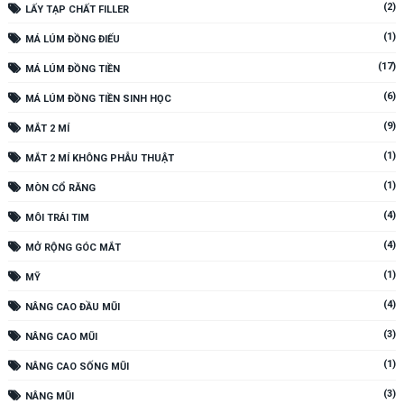
(2)
LẤY TẠP CHẤT FILLER
(1)
MÁ LÚM ĐỒNG ĐIẾU
(17)
MÁ LÚM ĐỒNG TIỀN
(6)
MÁ LÚM ĐỒNG TIỀN SINH HỌC
(9)
MẮT 2 MÍ
(1)
MẮT 2 MÍ KHÔNG PHẪU THUẬT
(1)
MÒN CỔ RĂNG
(4)
MÔI TRÁI TIM
(4)
MỞ RỘNG GÓC MẮT
(1)
MỸ
(4)
NÂNG CAO ĐẦU MŨI
(3)
NÂNG CAO MŨI
(1)
NÂNG CAO SỐNG MŨI
(3)
NÂNG MŨI