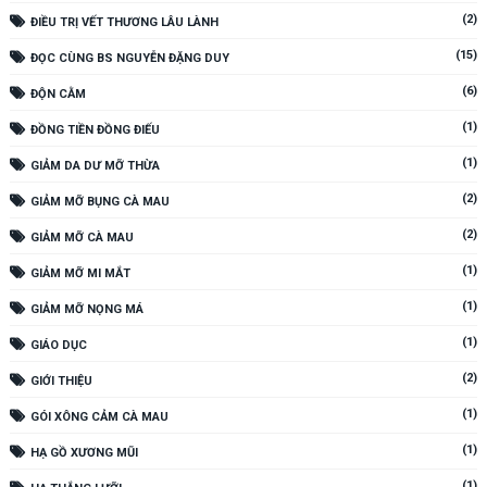
(2)
ĐIỀU TRỊ VẾT THƯƠNG LÂU LÀNH
(15)
ĐỌC CÙNG BS NGUYỄN ĐẶNG DUY
(6)
ĐỘN CẰM
(1)
ĐỒNG TIỀN ĐỒNG ĐIẾU
(1)
GIẢM DA DƯ MỠ THỪA
(2)
GIẢM MỠ BỤNG CÀ MAU
(2)
GIẢM MỠ CÀ MAU
(1)
GIẢM MỠ MI MẮT
(1)
GIẢM MỠ NỌNG MÁ
(1)
GIÁO DỤC
(2)
GIỚI THIỆU
(1)
GÓI XÔNG CẢM CÀ MAU
(1)
HẠ GỒ XƯƠNG MŨI
(1)