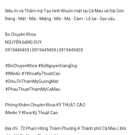
Điều trị và Thẩm mỹ Tạo hình Khuôn mặt tại Cà Mau và Sài Gòn
Răng - Mắt - Mũi - Miệng - Môi - Má - Cằm - Lỗ tai - Sẹo xấu
Bs Chuyên Khoa
NGUYỄN ĐẶNG DUY
0919449459 | 0919449459 | 0919449459
#BsChuyenKhoa #BsNguyenDangDuy
#IMedic #YKhoaKyThuatCao
#DieuTriThamMyGuongMat
#PhauThuatThamMyCaMau
Phòng Khám Chuyên Khoa KỸ THUẬT CAO
IMedic Y Khoa Kỹ Thuật Cao
Địa chỉ : 72 Phạm Hồng Thám Phường 4 Thành phố Cà Mau ( Đối