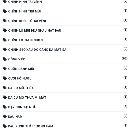
(7)
CHỈNH HÌNH TAI VỂNH
(1)
CHỈNH HÌNH TRỤ MŨI
(1)
CHỈNH KHÉP LỖ TAI VỂNH
(1)
CHỈNH LỖ MŨI ĐỀU NHAU HẠT ĐẬU
(1)
CHỈNH LỖ TAI BỊ NHỌN
(2)
CHỈNH SẸO XẤU DO CĂNG DA MẶT SAI
(63)
CÔNG VIỆC
(2)
CUỘN CÁNH MŨI
(1)
CƯỜI HỞ NƯỚU
(1)
DA DƯ MỠ THỪA
(1)
DA DƯ MỠ THỪA MI MẮT
(4)
DẠY CON TẠI NHÀ
(2)
ĐAU HÀM
(1)
ĐAU KHỚP THÁI DƯƠNG HÀM