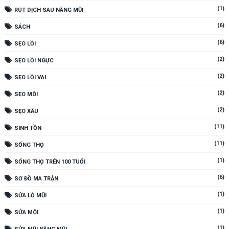
(1)
RÚT DỊCH SAU NÂNG MŨI
(6)
SÁCH
(6)
SẸO LỒI
(2)
SẸO LỒI NGỰC
(2)
SẸO LỒI VAI
(2)
SẸO MÔI
(2)
SẸO XẤU
(11)
SINH TỒN
(11)
SỐNG THỌ
(1)
SỐNG THỌ TRÊN 100 TUỔI
(6)
SƠ ĐỒ MA TRẬN
(1)
SỬA LỖ MŨI
(1)
SỬA MÔI
(1)