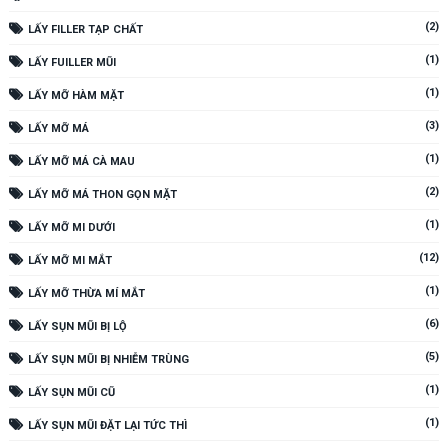
(2)
LẤY FILLER TẠP CHẤT
(1)
LẤY FUILLER MŨI
(1)
LẤY MỠ HÀM MẶT
(3)
LẤY MỠ MÁ
(1)
LẤY MỠ MÁ CÀ MAU
(2)
LẤY MỠ MÁ THON GỌN MẶT
(1)
LẤY MỠ MI DƯỚI
(12)
LẤY MỠ MI MẮT
(1)
LẤY MỠ THỪA MÍ MẮT
(6)
LẤY SỤN MŨI BỊ LỘ
(5)
LẤY SỤN MŨI BỊ NHIỄM TRÙNG
(1)
LẤY SỤN MŨI CŨ
(1)
LẤY SỤN MŨI ĐẶT LẠI TỨC THÌ