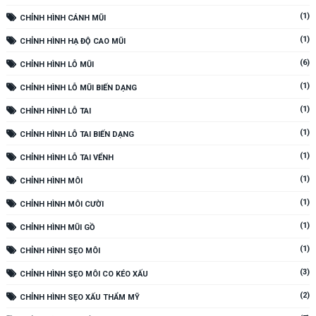
(1)
CHỈNH HÌNH CÁNH MŨI
(1)
CHỈNH HÌNH HẠ ĐỘ CAO MŨI
(6)
CHỈNH HÌNH LỖ MŨI
(1)
CHỈNH HÌNH LỖ MŨI BIẾN DẠNG
(1)
CHỈNH HÌNH LỖ TAI
(1)
CHỈNH HÌNH LỖ TAI BIẾN DẠNG
(1)
CHỈNH HÌNH LỖ TAI VỂNH
(1)
CHỈNH HÌNH MÔI
(1)
CHỈNH HÌNH MÔI CƯỜI
(1)
CHỈNH HÌNH MŨI GỒ
(1)
CHỈNH HÌNH SẸO MÔI
(3)
CHỈNH HÌNH SẸO MÔI CO KÉO XẤU
(2)
CHỈNH HÌNH SẸO XẤU THẨM MỸ