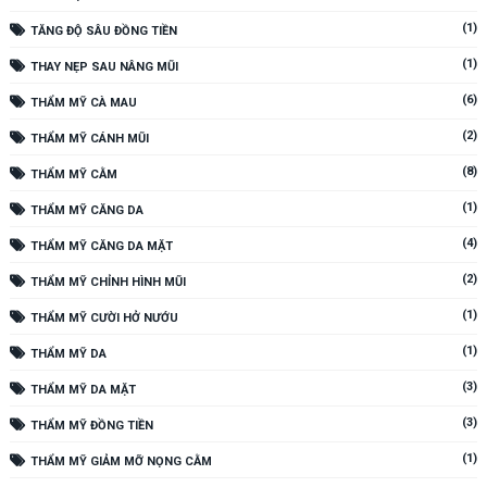
(1)
TĂNG ĐỘ SÂU ĐỒNG TIỀN
(1)
THAY NẸP SAU NÂNG MŨI
(6)
THẨM MỸ CÀ MAU
(2)
THẨM MỸ CÁNH MŨI
(8)
THẨM MỸ CẰM
(1)
THẨM MỸ CĂNG DA
(4)
THẨM MỸ CĂNG DA MẶT
(2)
THẨM MỸ CHỈNH HÌNH MŨI
(1)
THẨM MỸ CƯỜI HỞ NƯỚU
(1)
THẨM MỸ DA
(3)
THẨM MỸ DA MẶT
(3)
THẨM MỸ ĐỒNG TIỀN
(1)
THẨM MỸ GIẢM MỠ NỌNG CẰM