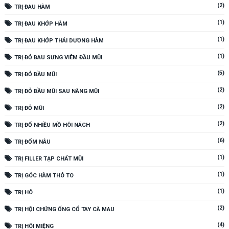
(2)
TRỊ ĐAU HÀM
(1)
TRỊ ĐAU KHỚP HÀM
(1)
TRỊ ĐAU KHỚP THÁI DƯƠNG HÀM
(1)
TRỊ ĐỎ ĐAU SƯNG VIÊM ĐẦU MŨI
(5)
TRỊ ĐỎ ĐẦU MŨI
(2)
TRỊ ĐỎ ĐẦU MŨI SAU NÂNG MŨI
(2)
TRỊ ĐỎ MŨI
(2)
TRỊ ĐỔ NHIỀU MỒ HÔI NÁCH
(6)
TRỊ ĐỐM NÂU
(1)
TRỊ FILLER TẠP CHẤT MŨI
(1)
TRỊ GÓC HÀM THÔ TO
(1)
TRỊ HÔ
(2)
TRỊ HỘI CHỨNG ỐNG CỔ TAY CÀ MAU
(4)
TRỊ HÔI MIỆNG