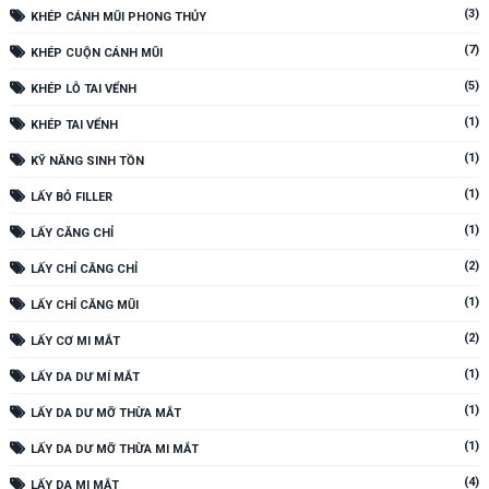
(3)
KHÉP CÁNH MŨI PHONG THỦY
(7)
KHÉP CUỘN CÁNH MŨI
(5)
KHÉP LỖ TAI VỂNH
(1)
KHÉP TAI VỂNH
(1)
KỸ NĂNG SINH TỒN
(1)
LẤY BỎ FILLER
(1)
LẤY CĂNG CHỈ
(2)
LẤY CHỈ CĂNG CHỈ
(1)
LẤY CHỈ CĂNG MŨI
(2)
LẤY CƠ MI MẮT
(1)
LẤY DA DƯ MÍ MẮT
(1)
LẤY DA DƯ MỠ THỪA MẮT
(1)
LẤY DA DƯ MỠ THỪA MI MẮT
(4)
LẤY DA MI MẮT