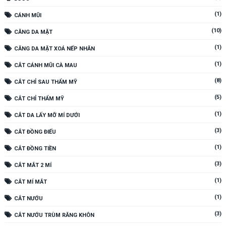
(1)
CÁNH MŨI
(10)
CĂNG DA MẶT
(1)
CĂNG DA MẶT XOÁ NẾP NHĂN
(1)
CẮT CÁNH MŨI CÀ MAU
(8)
CẮT CHỈ SAU THẨM MỸ
(5)
CẮT CHỈ THẨM MỸ
(1)
CẮT DA LẤY MỠ MÍ DƯỚI
(3)
CẮT ĐỒNG ĐIẾU
(1)
CẮT ĐỒNG TIỀN
(3)
CẮT MẮT 2 MÍ
(1)
CẮT MÍ MẮT
(1)
CẮT NƯỚU
(3)
CẮT NƯỚU TRÙM RĂNG KHÔN