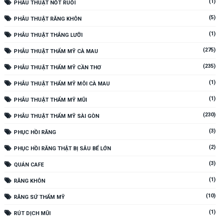
(1)
PHẪU THUẬT NỐT RUỒI
(5)
PHẪU THUẬT RĂNG KHÔN
(1)
PHẪU THUẬT THẮNG LƯỠI
(275)
PHẪU THUẬT THẨM MỸ CÀ MAU
(235)
PHẪU THUẬT THẨM MỸ CẦN THƠ
(1)
PHẪU THUẬT THẨM MỸ MÔI CÀ MAU
(1)
PHẪU THUẬT THẨM MỸ MŨI
(230)
PHẪU THUẬT THẨM MỸ SÀI GÒN
(3)
PHỤC HỒI RĂNG
(2)
PHỤC HỒI RĂNG THẬT BỊ SÂU BỂ LỚN
(3)
QUÁN CAFE
(1)
RĂNG KHÔN
(10)
RĂNG SỨ THẨM MỸ
(1)
RÚT DỊCH MŨI