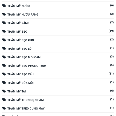
(6)
THẨM MỸ NƯỚU
(2)
THẨM MỸ NƯỚU RĂNG
(2)
THẨM MỸ RĂNG
(19)
THẨM MỸ SẸO
(2)
THẨM MỸ SẸO KHÓ
(1)
THẨM MỸ SẸO LỒI
(3)
THẨM MỸ SẸO MÔI CẰM
(5)
THẨM MỸ SẸO PHONG THỦY
(11)
THẨM MỸ SẸO XẤU
(1)
THẨM MỸ SỬA MŨI
(6)
THẨM MỸ TAI
(1)
THẨM MỸ THON GỌN HÀM
(1)
THẨM MỸ TREO CUNG MÀY