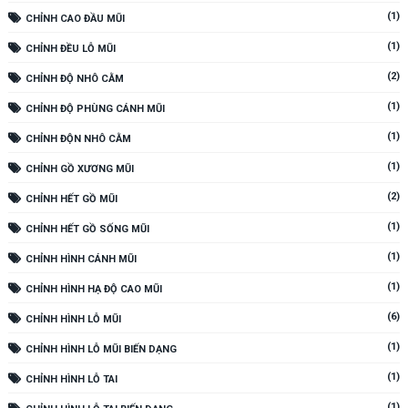
(1)
CHỈNH CAO ĐẦU MŨI
(1)
CHỈNH ĐỀU LỖ MŨI
(2)
CHỈNH ĐỘ NHÔ CẰM
(1)
CHỈNH ĐỘ PHÙNG CÁNH MŨI
(1)
CHỈNH ĐỘN NHÔ CẰM
(1)
CHỈNH GỒ XƯƠNG MŨI
(2)
CHỈNH HẾT GỒ MŨI
(1)
CHỈNH HẾT GỒ SỐNG MŨI
(1)
CHỈNH HÌNH CÁNH MŨI
(1)
CHỈNH HÌNH HẠ ĐỘ CAO MŨI
(6)
CHỈNH HÌNH LỖ MŨI
(1)
CHỈNH HÌNH LỖ MŨI BIẾN DẠNG
(1)
CHỈNH HÌNH LỖ TAI
(1)