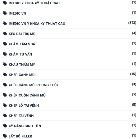
(1)
IMEDIC Y KHOA KỸ THUẬT CAO
(1)
IMEDIC.VN
(373)
IMEDIC.VN Y KHOA KỸ THUẬT CAO
(3)
KÉO DÀI TRỤ MŨI
(1)
KHÁM TẦM SOÁT
(1)
KHÁM TƯ VẤN
(1)
KHÂU THẨM MỸ
(15)
KHÉP CÁNH MŨI
(3)
KHÉP CÁNH MŨI PHONG THỦY
(7)
KHÉP CUỘN CÁNH MŨI
(5)
KHÉP LỖ TAI VỂNH
(1)
KHÉP TAI VỂNH
(1)
KỸ NĂNG SINH TỒN
(1)
LẤY BỎ FILLER