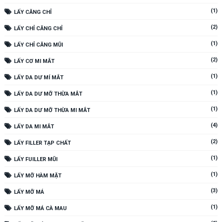
(1)
LẤY CĂNG CHỈ
(2)
LẤY CHỈ CĂNG CHỈ
(1)
LẤY CHỈ CĂNG MŨI
(2)
LẤY CƠ MI MẮT
(1)
LẤY DA DƯ MÍ MẮT
(1)
LẤY DA DƯ MỠ THỪA MẮT
(1)
LẤY DA DƯ MỠ THỪA MI MẮT
(4)
LẤY DA MI MẮT
(2)
LẤY FILLER TẠP CHẤT
(1)
LẤY FUILLER MŨI
(1)
LẤY MỠ HÀM MẶT
(3)
LẤY MỠ MÁ
(1)
LẤY MỠ MÁ CÀ MAU