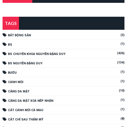
TAGS
(3)
BẤT ĐỘNG SẢN
(1)
BS
(426)
BS CHUYÊN KHOA NGUYỄN ĐẶNG DUY
(134)
BS NGUYỄN ĐẶNG DUY
(1)
BƯỚU
(1)
CÁNH MŨI
(10)
CĂNG DA MẶT
(1)
CĂNG DA MẶT XOÁ NẾP NHĂN
(1)
CẮT CÁNH MŨI CÀ MAU
(8)
CẮT CHỈ SAU THẨM MỸ