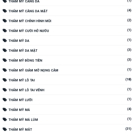
(1)
THẨM MỸ CĂNG DA
(4)
THẨM MỸ CĂNG DA MẶT
(2)
THẨM MỸ CHỈNH HÌNH MŨI
(1)
THẨM MỸ CƯỜI HỞ NƯỚU
(1)
THẨM MỸ DA
(3)
THẨM MỸ DA MẶT
(3)
THẨM MỸ ĐỒNG TIỀN
(1)
THẨM MỸ GIẢM MỠ NỌNG CẰM
(18)
THẨM MỸ LỖ TAI
(1)
THẨM MỸ LỖ TAI VỂNH
(1)
THẨM MỸ LƯỠI
(4)
THẨM MỸ MÁ
(1)
THẨM MỸ MÁ LÚM
(31)
THẨM MỸ MẮT