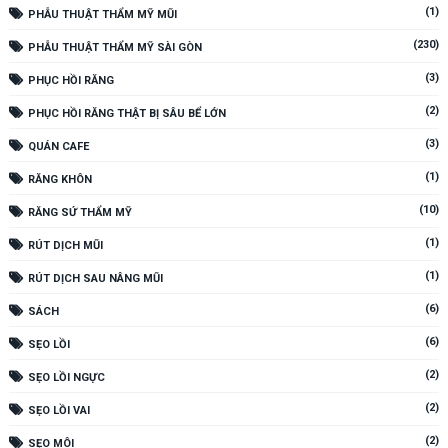
(1)
PHẪU THUẬT THẨM MỸ MŨI
(230)
PHẪU THUẬT THẨM MỸ SÀI GÒN
(3)
PHỤC HỒI RĂNG
(2)
PHỤC HỒI RĂNG THẬT BỊ SÂU BỂ LỚN
(3)
QUÁN CAFE
(1)
RĂNG KHÔN
(10)
RĂNG SỨ THẨM MỸ
(1)
RÚT DỊCH MŨI
(1)
RÚT DỊCH SAU NÂNG MŨI
(6)
SÁCH
(6)
SẸO LỒI
(2)
SẸO LỒI NGỰC
(2)
SẸO LỒI VAI
(2)
SẸO MÔI