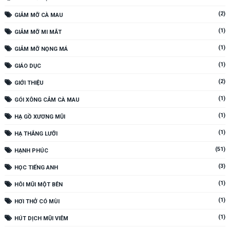
(2)
GIẢM MỠ CÀ MAU
(1)
GIẢM MỠ MI MẮT
(1)
GIẢM MỠ NỌNG MÁ
(1)
GIÁO DỤC
(2)
GIỚI THIỆU
(1)
GÓI XÔNG CẢM CÀ MAU
(1)
HẠ GỒ XƯƠNG MŨI
(1)
HẠ THẮNG LƯỠI
(51)
HẠNH PHÚC
(3)
HỌC TIẾNG ANH
(1)
HÔI MŨI MỘT BÊN
(1)
HƠI THỞ CÓ MÙI
(1)
HÚT DỊCH MŨI VIÊM