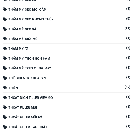
(3)
THẨM MỸ SẸO MÔI CẰM
(5)
THẨM MỸ SẸO PHONG THỦY
(11)
THẨM MỸ SẸO XẤU
(1)
THẨM MỸ SỬA MŨI
(6)
THẨM MỸ TAI
(1)
THẨM MỸ THON GỌN HÀM
(1)
THẨM MỸ TREO CUNG MÀY
(1)
THẾ GIỚI NHA KHOA .VN
(32)
THIỀN
(1)
THOÁT DỊCH FILLER VIÊM ĐỎ
(1)
THOÁT FILLER MŨI
(1)
THOÁT FILLER MŨI ĐỎ
(1)
THOÁT FILLER TẠP CHẤT