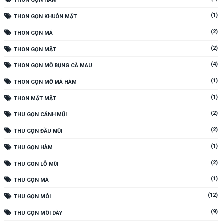
THON GỌN HÀM
(1)
THON GỌN KHUÔN MẶT
(2)
THON GỌN MÁ
(2)
THON GỌN MẶT
(4)
THON GỌN MỠ BỤNG CÀ MAU
(1)
THON GỌN MỠ MÁ HÀM
(1)
THON MẶT MẶT
(2)
THU GỌN CÁNH MŨI
(2)
THU GỌN ĐẦU MŨI
(1)
THU GỌN HÀM
(2)
THU GỌN LỖ MŨI
(1)
THU GỌN MÁ
(12)
THU GỌN MÔI
(9)
THU GỌN MÔI DÀY