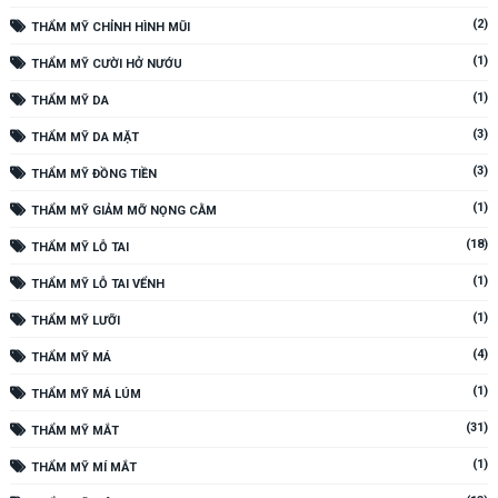
(2)
THẨM MỸ CHỈNH HÌNH MŨI
(1)
THẨM MỸ CƯỜI HỞ NƯỚU
(1)
THẨM MỸ DA
(3)
THẨM MỸ DA MẶT
(3)
THẨM MỸ ĐỒNG TIỀN
(1)
THẨM MỸ GIẢM MỠ NỌNG CẰM
(18)
THẨM MỸ LỖ TAI
(1)
THẨM MỸ LỖ TAI VỂNH
(1)
THẨM MỸ LƯỠI
(4)
THẨM MỸ MÁ
(1)
THẨM MỸ MÁ LÚM
(31)
THẨM MỸ MẮT
(1)
THẨM MỸ MÍ MẮT