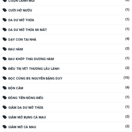
CUỘN CÁNH MŨI
(1)
CƯỜI HỞ NƯỚU
(1)
DA DƯ MỠ THỪA
(1)
DA DƯ MỠ THỪA MI MẮT
(4)
DẠY CON TẠI NHÀ
(2)
ĐAU HÀM
(1)
ĐAU KHỚP THÁI DƯƠNG HÀM
(2)
ĐIỀU TRỊ VẾT THƯƠNG LÂU LÀNH
(15)
ĐỌC CÙNG BS NGUYỄN ĐẶNG DUY
(6)
ĐỘN CẰM
(1)
ĐỒNG TIỀN ĐỒNG ĐIẾU
(1)
GIẢM DA DƯ MỠ THỪA
(2)
GIẢM MỠ BỤNG CÀ MAU
(2)
GIẢM MỠ CÀ MAU