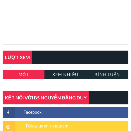
LƯỢT XEM
MỚI
XEM NHIỀU
BÌNH LUẬN
KẾT NỐI VỚI BS NGUYỄN ĐẶNG DUY