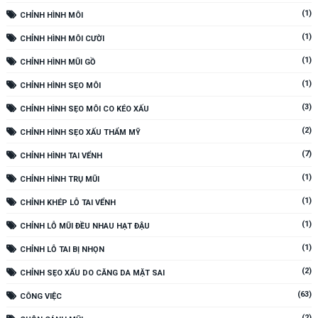
(1)
CHỈNH HÌNH MÔI
(1)
CHỈNH HÌNH MÔI CƯỜI
(1)
CHỈNH HÌNH MŨI GỒ
(1)
CHỈNH HÌNH SẸO MÔI
(3)
CHỈNH HÌNH SẸO MÔI CO KÉO XẤU
(2)
CHỈNH HÌNH SẸO XẤU THẨM MỸ
(7)
CHỈNH HÌNH TAI VỂNH
(1)
CHỈNH HÌNH TRỤ MŨI
(1)
CHỈNH KHÉP LỖ TAI VỂNH
(1)
CHỈNH LỖ MŨI ĐỀU NHAU HẠT ĐẬU
(1)
CHỈNH LỖ TAI BỊ NHỌN
(2)
CHỈNH SẸO XẤU DO CĂNG DA MẶT SAI
(63)
CÔNG VIỆC
(2)