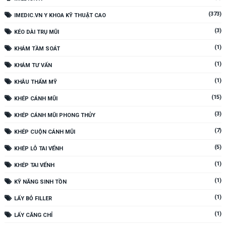
(373)
IMEDIC.VN Y KHOA KỸ THUẬT CAO
(3)
KÉO DÀI TRỤ MŨI
(1)
KHÁM TẦM SOÁT
(1)
KHÁM TƯ VẤN
(1)
KHÂU THẨM MỸ
(15)
KHÉP CÁNH MŨI
(3)
KHÉP CÁNH MŨI PHONG THỦY
(7)
KHÉP CUỘN CÁNH MŨI
(5)
KHÉP LỖ TAI VỂNH
(1)
KHÉP TAI VỂNH
(1)
KỸ NĂNG SINH TỒN
(1)
LẤY BỎ FILLER
(1)
LẤY CĂNG CHỈ