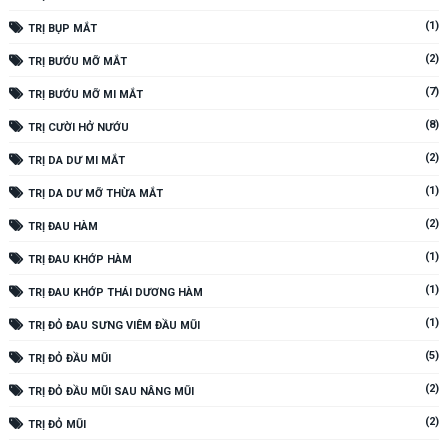
(1)
TRỊ BỤP MẮT
(2)
TRỊ BƯỚU MỠ MẮT
(7)
TRỊ BƯỚU MỠ MI MẮT
(8)
TRỊ CƯỜI HỞ NƯỚU
(2)
TRỊ DA DƯ MI MẮT
(1)
TRỊ DA DƯ MỠ THỪA MẮT
(2)
TRỊ ĐAU HÀM
(1)
TRỊ ĐAU KHỚP HÀM
(1)
TRỊ ĐAU KHỚP THÁI DƯƠNG HÀM
(1)
TRỊ ĐỎ ĐAU SƯNG VIÊM ĐẦU MŨI
(5)
TRỊ ĐỎ ĐẦU MŨI
(2)
TRỊ ĐỎ ĐẦU MŨI SAU NÂNG MŨI
(2)
TRỊ ĐỎ MŨI