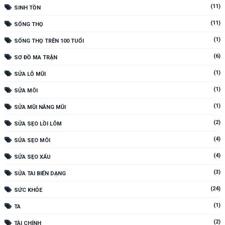
(11)
SINH TỒN
(11)
SỐNG THỌ
(1)
SỐNG THỌ TRÊN 100 TUỔI
(6)
SƠ ĐỒ MA TRẬN
(1)
SỬA LỖ MŨI
(1)
SỬA MÔI
(1)
SỬA MŨI NÂNG MŨI
(2)
SỬA SẸO LỒI LÕM
(4)
SỬA SẸO MÔI
(4)
SỬA SẸO XẤU
(3)
SỬA TAI BIẾN DẠNG
(24)
SỨC KHỎE
(1)
TA
(2)
TÀI CHÍNH