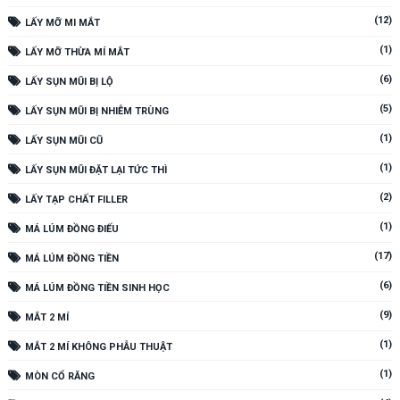
(12)
LẤY MỠ MI MẮT
(1)
LẤY MỠ THỪA MÍ MẮT
(6)
LẤY SỤN MŨI BỊ LỘ
(5)
LẤY SỤN MŨI BỊ NHIỄM TRÙNG
(1)
LẤY SỤN MŨI CŨ
(1)
LẤY SỤN MŨI ĐẶT LẠI TỨC THÌ
(2)
LẤY TẠP CHẤT FILLER
(1)
MÁ LÚM ĐỒNG ĐIẾU
(17)
MÁ LÚM ĐỒNG TIỀN
(6)
MÁ LÚM ĐỒNG TIỀN SINH HỌC
(9)
MẮT 2 MÍ
(1)
MẮT 2 MÍ KHÔNG PHẪU THUẬT
(1)
MÒN CỔ RĂNG