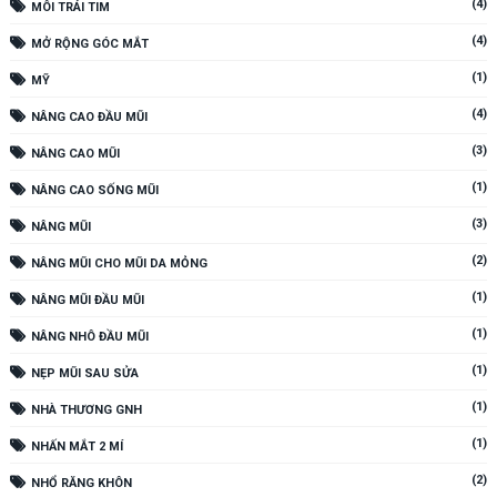
(4)
MÔI TRÁI TIM
(4)
MỞ RỘNG GÓC MẮT
(1)
MỸ
(4)
NÂNG CAO ĐẦU MŨI
(3)
NÂNG CAO MŨI
(1)
NÂNG CAO SỐNG MŨI
(3)
NÂNG MŨI
(2)
NÂNG MŨI CHO MŨI DA MỎNG
(1)
NÂNG MŨI ĐẦU MŨI
(1)
NÂNG NHÔ ĐẦU MŨI
(1)
NẸP MŨI SAU SỬA
(1)
NHÀ THƯƠNG GNH
(1)
NHẤN MẮT 2 MÍ
(2)
NHỔ RĂNG KHÔN