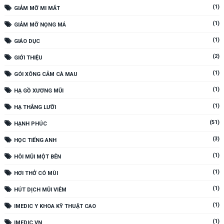
(1)
GIẢM MỠ MI MẮT
(1)
GIẢM MỠ NỌNG MÁ
(1)
GIÁO DỤC
(2)
GIỚI THIỆU
(1)
GÓI XÔNG CẢM CÀ MAU
(1)
HẠ GỒ XƯƠNG MŨI
(1)
HẠ THẮNG LƯỠI
(51)
HẠNH PHÚC
(3)
HỌC TIẾNG ANH
(1)
HÔI MŨI MỘT BÊN
(1)
HƠI THỞ CÓ MÙI
(1)
HÚT DỊCH MŨI VIÊM
(1)
IMEDIC Y KHOA KỸ THUẬT CAO
(1)
IMEDIC.VN