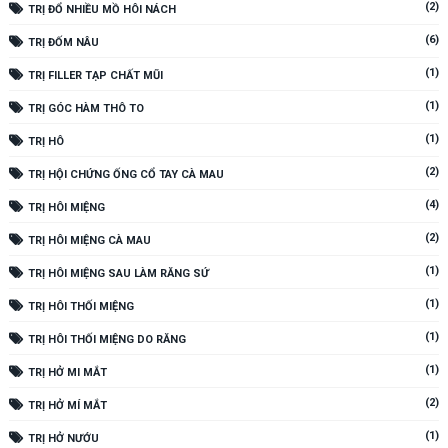
(2)
TRỊ ĐỔ NHIỀU MỒ HÔI NÁCH
(6)
TRỊ ĐỐM NÂU
(1)
TRỊ FILLER TẠP CHẤT MŨI
(1)
TRỊ GÓC HÀM THÔ TO
(1)
TRỊ HÔ
(2)
TRỊ HỘI CHỨNG ỐNG CỔ TAY CÀ MAU
(4)
TRỊ HÔI MIỆNG
(2)
TRỊ HÔI MIỆNG CÀ MAU
(1)
TRỊ HÔI MIỆNG SAU LÀM RĂNG SỨ
(1)
TRỊ HÔI THỐI MIỆNG
(1)
TRỊ HÔI THỐI MIỆNG DO RĂNG
(1)
TRỊ HỞ MI MẮT
(2)
TRỊ HỞ MÍ MẮT
(1)
TRỊ HỞ NƯỚU