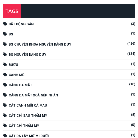
TAGS
(3)
BẤT ĐỘNG SẢN
(1)
BS
(426)
BS CHUYÊN KHOA NGUYỄN ĐẶNG DUY
(134)
BS NGUYỄN ĐẶNG DUY
(1)
BƯỚU
(1)
CÁNH MŨI
(10)
CĂNG DA MẶT
(1)
CĂNG DA MẶT XOÁ NẾP NHĂN
(1)
CẮT CÁNH MŨI CÀ MAU
(8)
CẮT CHỈ SAU THẨM MỸ
(5)
CẮT CHỈ THẨM MỸ
(1)
CẮT DA LẤY MỠ MÍ DƯỚI