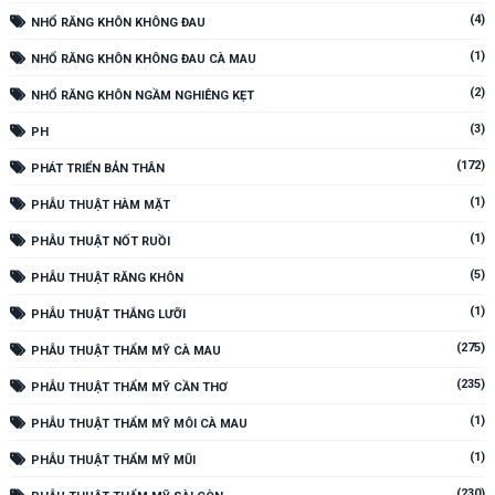
(4)
NHỔ RĂNG KHÔN KHÔNG ĐAU
(1)
NHỔ RĂNG KHÔN KHÔNG ĐAU CÀ MAU
(2)
NHỔ RĂNG KHÔN NGẦM NGHIÊNG KẸT
(3)
PH
(172)
PHÁT TRIỂN BẢN THÂN
(1)
PHẪU THUẬT HÀM MẶT
(1)
PHẪU THUẬT NỐT RUỒI
(5)
PHẪU THUẬT RĂNG KHÔN
(1)
PHẪU THUẬT THẮNG LƯỠI
(275)
PHẪU THUẬT THẨM MỸ CÀ MAU
(235)
PHẪU THUẬT THẨM MỸ CẦN THƠ
(1)
PHẪU THUẬT THẨM MỸ MÔI CÀ MAU
(1)
PHẪU THUẬT THẨM MỸ MŨI
(230)