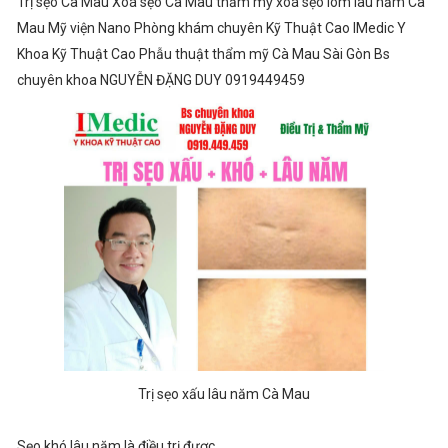
Trị sẹo Cà Mau Xoá sẹo Cà Mau thẩm mỹ xoá sẹo lõm lâu năm Cà
Mau Mỹ viện Nano Phòng khám chuyên Kỹ Thuật Cao IMedic Y
Khoa Kỹ Thuật Cao Phẫu thuật thẩm mỹ Cà Mau Sài Gòn Bs
chuyên khoa NGUYỄN ĐẶNG DUY 0919449459
Trị sẹo xấu lâu năm Cà Mau
Sẹo khó lâu năm là điều trị được