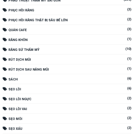
PHẪU THUẬT THẨM MỸ SÀI GÒN
(3)
PHỤC HỒI RĂNG
(2)
PHỤC HỒI RĂNG THẬT BỊ SÂU BỂ LỚN
(3)
QUÁN CAFE
(1)
RĂNG KHÔN
(10)
RĂNG SỨ THẨM MỸ
(1)
RÚT DỊCH MŨI
(1)
RÚT DỊCH SAU NÂNG MŨI
(6)
SÁCH
(6)
SẸO LỒI
(2)
SẸO LỒI NGỰC
(2)
SẸO LỒI VAI
(2)
SẸO MÔI
(2)
SẸO XẤU