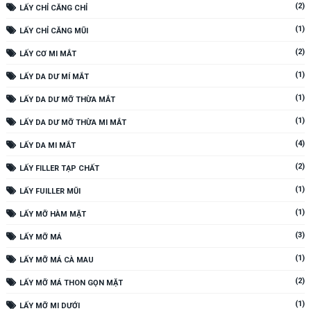
(2)
LẤY CHỈ CĂNG CHỈ
(1)
LẤY CHỈ CĂNG MŨI
(2)
LẤY CƠ MI MẮT
(1)
LẤY DA DƯ MÍ MẮT
(1)
LẤY DA DƯ MỠ THỪA MẮT
(1)
LẤY DA DƯ MỠ THỪA MI MẮT
(4)
LẤY DA MI MẮT
(2)
LẤY FILLER TẠP CHẤT
(1)
LẤY FUILLER MŨI
(1)
LẤY MỠ HÀM MẶT
(3)
LẤY MỠ MÁ
(1)
LẤY MỠ MÁ CÀ MAU
(2)
LẤY MỠ MÁ THON GỌN MẶT
(1)
LẤY MỠ MI DƯỚI