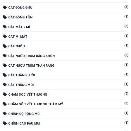
(3)
CẮT ĐỒNG ĐIẾU
(1)
CẮT ĐỒNG TIỀN
(3)
CẮT MẮT 2 MÍ
(1)
CẮT MÍ MẮT
(1)
CẮT NƯỚU
(3)
CẮT NƯỚU TRÙM RĂNG KHÔN
(1)
CẮT NƯỚU TRÙM THÂN RĂNG
(1)
CẮT THẮNG LƯỠI
(1)
CẮT THẮNG MÔI
(2)
CHĂM SÓC VẾT THƯƠNG
(3)
CHĂM SÓC VẾT THƯƠNG THẨM MỸ
(1)
CHỈNH ĐỘ RỘNG MŨI
(1)
CHỈNH CAO ĐẦU MŨI