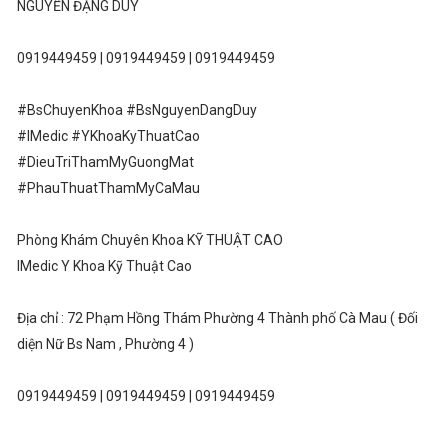
NGUYỄN ĐẶNG DUY
0919449459 | 0919449459 | 0919449459
#BsChuyenKhoa #BsNguyenDangDuy
#IMedic #YKhoaKyThuatCao
#DieuTriThamMyGuongMat
#PhauThuatThamMyCaMau
Phòng Khám Chuyên Khoa KỸ THUẬT CAO
IMedic Y Khoa Kỹ Thuật Cao
Địa chỉ : 72 Phạm Hồng Thám Phường 4 Thành phố Cà Mau ( Đối
diện Nữ Bs Nam , Phường 4 )
0919449459 | 0919449459 | 0919449459