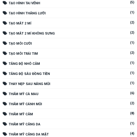
(5)
TẠO HÌNH TAI VỂNH
(1)
TẠO HÌNH THẮNG LƯỠI
(2)
TẠO MẮT 2 MÍ
(2)
TẠO MẮT 2 MÍ KHÔNG SƯNG
(1)
TẠO MÔI CƯỜI
(2)
TẠO MÔI TRÁI TIM
(1)
TĂNG ĐỘ NHÔ CẰM
(1)
TĂNG ĐỘ SÂU ĐỒNG TIỀN
(1)
THAY NẸP SAU NÂNG MŨI
(6)
THẨM MỸ CÀ MAU
(2)
THẨM MỸ CÁNH MŨI
(8)
THẨM MỸ CẰM
(1)
THẨM MỸ CĂNG DA
(4)
THẨM MỸ CĂNG DA MẶT