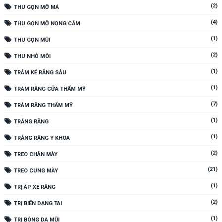
(2)
THU GỌN MỠ MÁ
(4)
THU GỌN MỠ NỌNG CẰM
(1)
THU GỌN MŨI
(2)
THU NHỎ MÔI
(1)
TRÁM KẺ RĂNG SÂU
(1)
TRÁM RĂNG CỬA THẨM MỸ
(7)
TRÁM RĂNG THẨM MỸ
(1)
TRẮNG RĂNG
(1)
TRẮNG RĂNG Y KHOA
(2)
TREO CHÂN MÀY
(21)
TREO CUNG MÀY
(1)
TRỊ ÁP XE RĂNG
(2)
TRỊ BIẾN DẠNG TAI
(1)
TRỊ BÓNG DA MŨI