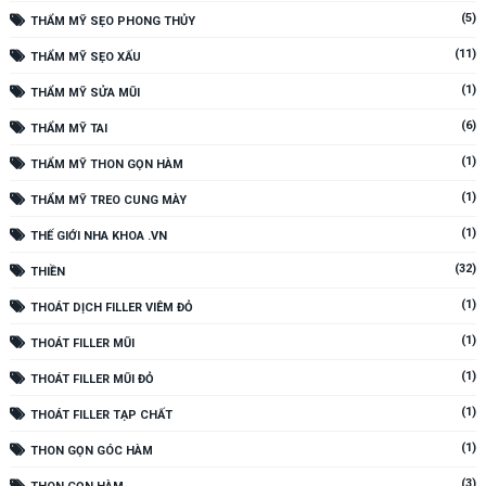
(5)
THẨM MỸ SẸO PHONG THỦY
(11)
THẨM MỸ SẸO XẤU
(1)
THẨM MỸ SỬA MŨI
(6)
THẨM MỸ TAI
(1)
THẨM MỸ THON GỌN HÀM
(1)
THẨM MỸ TREO CUNG MÀY
(1)
THẾ GIỚI NHA KHOA .VN
(32)
THIỀN
(1)
THOÁT DỊCH FILLER VIÊM ĐỎ
(1)
THOÁT FILLER MŨI
(1)
THOÁT FILLER MŨI ĐỎ
(1)
THOÁT FILLER TẠP CHẤT
(1)
THON GỌN GÓC HÀM
(3)