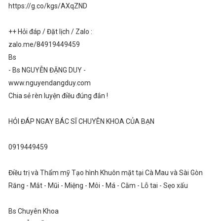
https://g.co/kgs/AXqZND
++ Hỏi đáp / Đặt lịch / Zalo :
zalo.me/84919449459
Bs
- Bs NGUYỄN ĐẶNG DUY -
www.nguyendangduy.com
Chia sẻ rèn luyện điều đúng đắn !
HỎI ĐÁP NGAY BÁC SĨ CHUYÊN KHOA CỦA BẠN
0919449459
Điều trị và Thẩm mỹ Tạo hình Khuôn mặt tại Cà Mau và Sài Gòn
Răng - Mắt - Mũi - Miệng - Môi - Má - Cằm - Lỗ tai - Sẹo xấu
Bs Chuyên Khoa