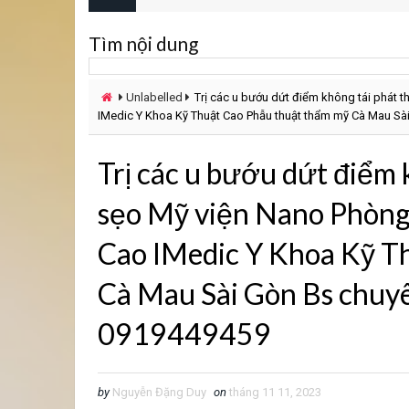
Tìm nội dung
Unlabelled
Trị các u bướu dứt điểm không tái phát
IMedic Y Khoa Kỹ Thuật Cao Phẫu thuật thẩm mỹ Cà Mau 
Trị các u bướu dứt điểm
sẹo Mỹ viện Nano Phòng
Cao IMedic Y Khoa Kỹ T
Cà Mau Sài Gòn Bs ch
0919449459
by
Nguyễn Đặng Duy
on
tháng 11 11, 2023