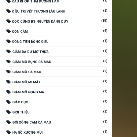
(1)
ĐAU KHỚP THÁI DƯƠNG HÀM
(2)
ĐIỀU TRỊ VẾT THƯƠNG LÂU LÀNH
(15)
ĐỌC CÙNG BS NGUYỄN ĐẶNG DUY
(6)
ĐỘN CẰM
(1)
ĐỒNG TIỀN ĐỒNG ĐIẾU
(1)
GIẢM DA DƯ MỠ THỪA
(2)
GIẢM MỠ BỤNG CÀ MAU
(2)
GIẢM MỠ CÀ MAU
(1)
GIẢM MỠ MI MẮT
(1)
GIẢM MỠ NỌNG MÁ
(1)
GIÁO DỤC
(2)
GIỚI THIỆU
(1)
GÓI XÔNG CẢM CÀ MAU
(1)
HẠ GỒ XƯƠNG MŨI