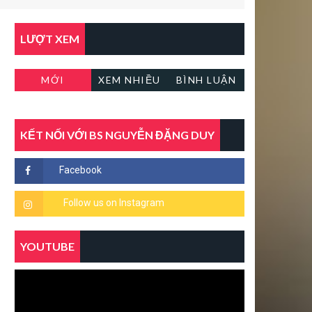
LƯỢT XEM
MỚI
XEM NHIỀU
BÌNH LUẬN
KẾT NỐI VỚI BS NGUYỄN ĐẶNG DUY
YOUTUBE