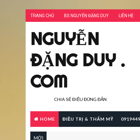
TRANG CHỦ
BS NGUYỄN ĐẶNG DUY
LIÊN HỆ
NGUYỄN
ĐẶNG DUY .
COM
CHIA SẺ ĐIỀU ĐÚNG ĐẮN
HOME
ĐIỀU TRỊ & THẨM MỸ
091944
MỚI