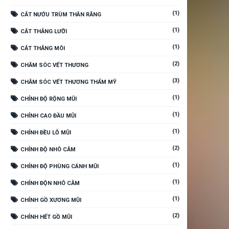
(1)
CẮT NƯỚU TRÙM THÂN RĂNG
(1)
CẮT THẮNG LƯỠI
(1)
CẮT THẮNG MÔI
(2)
CHĂM SÓC VẾT THƯƠNG
(3)
CHĂM SÓC VẾT THƯƠNG THẨM MỸ
(1)
CHỈNH ĐỘ RỘNG MŨI
(1)
CHỈNH CAO ĐẦU MŨI
(1)
CHỈNH ĐỀU LỖ MŨI
(2)
CHỈNH ĐỘ NHÔ CẰM
(1)
CHỈNH ĐỘ PHÙNG CÁNH MŨI
(1)
CHỈNH ĐỘN NHÔ CẰM
(1)
CHỈNH GỒ XƯƠNG MŨI
(2)
CHỈNH HẾT GỒ MŨI