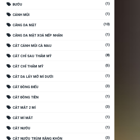
(1)
BƯỚU
(1)
CÁNH MŨI
(10)
CĂNG DA MẶT
(1)
CĂNG DA MẶT XOÁ NẾP NHĂN
(1)
CẮT CÁNH MŨI CÀ MAU
(8)
CẮT CHỈ SAU THẨM MỸ
(5)
CẮT CHỈ THẨM MỸ
(1)
CẮT DA LẤY MỠ MÍ DƯỚI
(3)
CẮT ĐỒNG ĐIẾU
(1)
CẮT ĐỒNG TIỀN
(3)
CẮT MẮT 2 MÍ
(1)
CẮT MÍ MẮT
(1)
CẮT NƯỚU
(3)
CẮT NƯỚU TRÙM RĂNG KHÔN