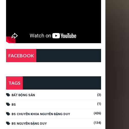
FACEBOOK
TAGS
(3)
BẤT ĐỘNG SẢN
(1)
BS
(426)
BS CHUYÊN KHOA NGUYỄN ĐẶNG DUY
(134)
BS NGUYỄN ĐẶNG DUY