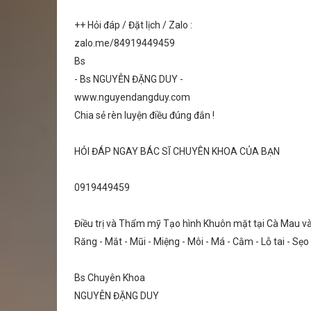
++ Hỏi đáp / Đặt lịch / Zalo :
zalo.me/84919449459
Bs
- Bs NGUYỄN ĐẶNG DUY -
www.nguyendangduy.com
Chia sẻ rèn luyện điều đúng đắn !
HỎI ĐÁP NGAY BÁC SĨ CHUYÊN KHOA CỦA BẠN
0919449459
Điều trị và Thẩm mỹ Tạo hình Khuôn mặt tại Cà Mau v
Răng - Mắt - Mũi - Miệng - Môi - Má - Cằm - Lỗ tai - Sẹ
Bs Chuyên Khoa
NGUYỄN ĐẶNG DUY