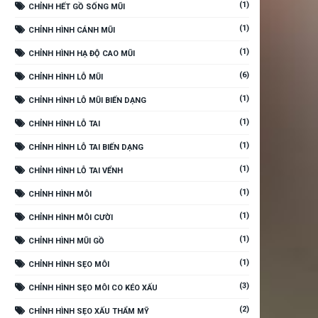
(1)
CHỈNH HẾT GỒ SỐNG MŨI
(1)
CHỈNH HÌNH CÁNH MŨI
(1)
CHỈNH HÌNH HẠ ĐỘ CAO MŨI
(6)
CHỈNH HÌNH LỖ MŨI
(1)
CHỈNH HÌNH LỖ MŨI BIẾN DẠNG
(1)
CHỈNH HÌNH LỖ TAI
(1)
CHỈNH HÌNH LỖ TAI BIẾN DẠNG
(1)
CHỈNH HÌNH LỖ TAI VỂNH
(1)
CHỈNH HÌNH MÔI
(1)
CHỈNH HÌNH MÔI CƯỜI
(1)
CHỈNH HÌNH MŨI GỒ
(1)
CHỈNH HÌNH SẸO MÔI
(3)
CHỈNH HÌNH SẸO MÔI CO KÉO XẤU
(2)
CHỈNH HÌNH SẸO XẤU THẨM MỸ