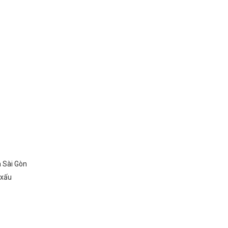
à Sài Gòn
o xấu