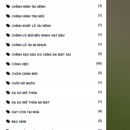
(7)
CHỈNH HÌNH TAI VỂNH
(1)
CHỈNH HÌNH TRỤ MŨI
(1)
CHỈNH KHÉP LỖ TAI VỂNH
(1)
CHỈNH LỖ MŨI ĐỀU NHAU HẠT ĐẬU
(1)
CHỈNH LỖ TAI BỊ NHỌN
(2)
CHỈNH SẸO XẤU DO CĂNG DA MẶT SAI
(63)
CÔNG VIỆC
(2)
CUỘN CÁNH MŨI
(1)
CƯỜI HỞ NƯỚU
(1)
DA DƯ MỠ THỪA
(1)
DA DƯ MỠ THỪA MI MẮT
(4)
DẠY CON TẠI NHÀ
(2)
ĐAU HÀM