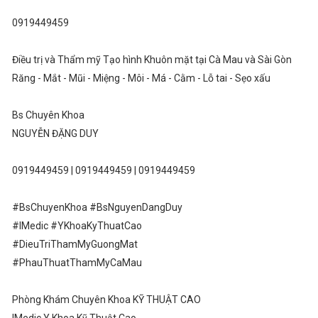
0919449459
Điều trị và Thẩm mỹ Tạo hình Khuôn mặt tại Cà Mau và Sài Gòn
Răng - Mắt - Mũi - Miệng - Môi - Má - Cằm - Lỗ tai - Sẹo xấu
Bs Chuyên Khoa
NGUYỄN ĐẶNG DUY
0919449459 | 0919449459 | 0919449459
#BsChuyenKhoa #BsNguyenDangDuy
#IMedic #YKhoaKyThuatCao
#DieuTriThamMyGuongMat
#PhauThuatThamMyCaMau
Phòng Khám Chuyên Khoa KỸ THUẬT CAO