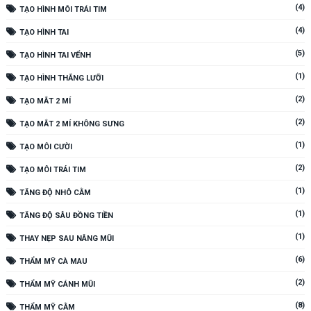
(4)
TẠO HÌNH MÔI TRÁI TIM
(4)
TẠO HÌNH TAI
(5)
TẠO HÌNH TAI VỂNH
(1)
TẠO HÌNH THẮNG LƯỠI
(2)
TẠO MẮT 2 MÍ
(2)
TẠO MẮT 2 MÍ KHÔNG SƯNG
(1)
TẠO MÔI CƯỜI
(2)
TẠO MÔI TRÁI TIM
(1)
TĂNG ĐỘ NHÔ CẰM
(1)
TĂNG ĐỘ SÂU ĐỒNG TIỀN
(1)
THAY NẸP SAU NÂNG MŨI
(6)
THẨM MỸ CÀ MAU
(2)
THẨM MỸ CÁNH MŨI
(8)
THẨM MỸ CẰM