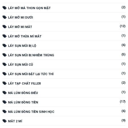
(2)
LẤY MỠ MÁ THON GỌN MẶT
(1)
LẤY MỠ MI DƯỚI
(12)
LẤY MỠ MI MẮT
(1)
LẤY MỠ THỪA MÍ MẮT
(6)
LẤY SỤN MŨI BỊ LỘ
(5)
LẤY SỤN MŨI BỊ NHIỄM TRÙNG
(1)
LẤY SỤN MŨI CŨ
(1)
LẤY SỤN MŨI ĐẶT LẠI TỨC THÌ
(2)
LẤY TẠP CHẤT FILLER
(1)
MÁ LÚM ĐỒNG ĐIẾU
(17)
MÁ LÚM ĐỒNG TIỀN
(6)
MÁ LÚM ĐỒNG TIỀN SINH HỌC
(9)
MẮT 2 MÍ