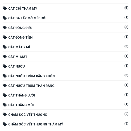
(5)
CẮT CHỈ THẨM MỸ
(1)
CẮT DA LẤY MỠ MÍ DƯỚI
(3)
CẮT ĐỒNG ĐIẾU
(1)
CẮT ĐỒNG TIỀN
(3)
CẮT MẮT 2 MÍ
(1)
CẮT MÍ MẮT
(1)
CẮT NƯỚU
(3)
CẮT NƯỚU TRÙM RĂNG KHÔN
(1)
CẮT NƯỚU TRÙM THÂN RĂNG
(1)
CẮT THẮNG LƯỠI
(1)
CẮT THẮNG MÔI
(2)
CHĂM SÓC VẾT THƯƠNG
(3)
CHĂM SÓC VẾT THƯƠNG THẨM MỸ