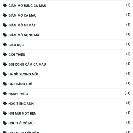
(2)
GIẢM MỠ BỤNG CÀ MAU
(2)
GIẢM MỠ CÀ MAU
(1)
GIẢM MỠ MI MẮT
(1)
GIẢM MỠ NỌNG MÁ
(1)
GIÁO DỤC
(2)
GIỚI THIỆU
(1)
GÓI XÔNG CẢM CÀ MAU
(1)
HẠ GỒ XƯƠNG MŨI
(1)
HẠ THẮNG LƯỠI
(51)
HẠNH PHÚC
(3)
HỌC TIẾNG ANH
(1)
HÔI MŨI MỘT BÊN
(1)
HƠI THỞ CÓ MÙI
(1)