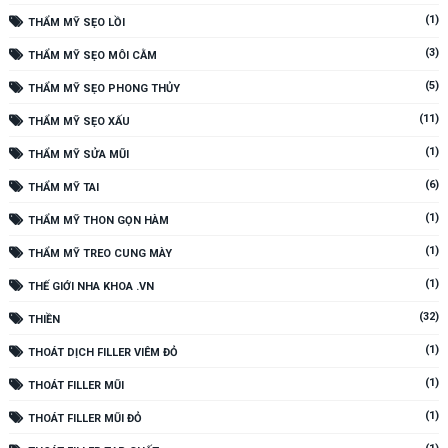
(1)
THẨM MỸ SẸO LỒI
(3)
THẨM MỸ SẸO MÔI CẰM
(5)
THẨM MỸ SẸO PHONG THỦY
(11)
THẨM MỸ SẸO XẤU
(1)
THẨM MỸ SỬA MŨI
(6)
THẨM MỸ TAI
(1)
THẨM MỸ THON GỌN HÀM
(1)
THẨM MỸ TREO CUNG MÀY
(1)
THẾ GIỚI NHA KHOA .VN
(32)
THIỀN
(1)
THOÁT DỊCH FILLER VIÊM ĐỎ
(1)
THOÁT FILLER MŨI
(1)
THOÁT FILLER MŨI ĐỎ