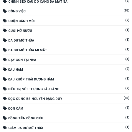
(2)
CHỈNH SẸO XẤU DO CĂNG DA MẶT SAI
(63)
CÔNG VIỆC
(2)
CUỘN CÁNH MŨI
(1)
CƯỜI HỞ NƯỚU
(1)
DA DƯ MỠ THỪA
(1)
DA DƯ MỠ THỪA MI MẮT
(4)
DẠY CON TẠI NHÀ
(2)
ĐAU HÀM
(1)
ĐAU KHỚP THÁI DƯƠNG HÀM
(2)
ĐIỀU TRỊ VẾT THƯƠNG LÂU LÀNH
(15)
ĐỌC CÙNG BS NGUYỄN ĐẶNG DUY
(6)
ĐỘN CẰM
(1)
ĐỒNG TIỀN ĐỒNG ĐIẾU
(1)
GIẢM DA DƯ MỠ THỪA