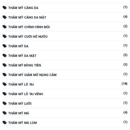
(1)
THẨM MỸ CĂNG DA
(4)
THẨM MỸ CĂNG DA MẶT
(2)
THẨM MỸ CHỈNH HÌNH MŨI
(1)
THẨM MỸ CƯỜI HỞ NƯỚU
(1)
THẨM MỸ DA
(3)
THẨM MỸ DA MẶT
(3)
THẨM MỸ ĐỒNG TIỀN
(1)
THẨM MỸ GIẢM MỠ NỌNG CẰM
(18)
THẨM MỸ LỖ TAI
(1)
THẨM MỸ LỖ TAI VỂNH
(1)
THẨM MỸ LƯỠI
(4)
THẨM MỸ MÁ
(1)
THẨM MỸ MÁ LÚM