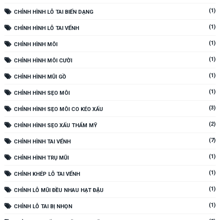
(1)
CHỈNH HÌNH LỖ TAI BIẾN DẠNG
(1)
CHỈNH HÌNH LỖ TAI VỂNH
(1)
CHỈNH HÌNH MÔI
(1)
CHỈNH HÌNH MÔI CƯỜI
(1)
CHỈNH HÌNH MŨI GỒ
(1)
CHỈNH HÌNH SẸO MÔI
(3)
CHỈNH HÌNH SẸO MÔI CO KÉO XẤU
(2)
CHỈNH HÌNH SẸO XẤU THẨM MỸ
(7)
CHỈNH HÌNH TAI VỂNH
(1)
CHỈNH HÌNH TRỤ MŨI
(1)
CHỈNH KHÉP LỖ TAI VỂNH
(1)
CHỈNH LỖ MŨI ĐỀU NHAU HẠT ĐẬU
(1)
CHỈNH LỖ TAI BỊ NHỌN