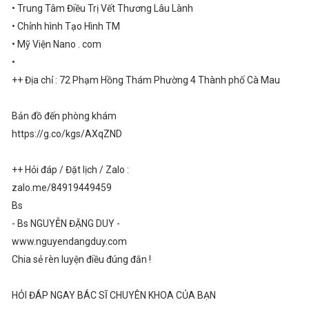
• Trung Tâm Điều Trị Vết Thương Lâu Lành
• Chỉnh hình Tạo Hình TM
• Mỹ Viện Nano . com
•
++ Địa chỉ : 72 Phạm Hồng Thám Phường 4 Thành phố Cà Mau
Bản đồ đến phòng khám
https://g.co/kgs/AXqZND
++ Hỏi đáp / Đặt lịch / Zalo :
zalo.me/84919449459
Bs
- Bs NGUYỄN ĐẶNG DUY -
www.nguyendangduy.com
Chia sẻ rèn luyện điều đúng đắn !
HỎI ĐÁP NGAY BÁC SĨ CHUYÊN KHOA CỦA BẠN