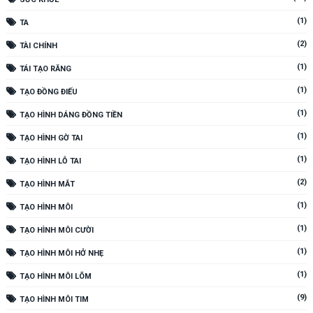
(1)
TA
(2)
TÀI CHÍNH
(1)
TÁI TẠO RĂNG
(1)
TẠO ĐỒNG ĐIẾU
(1)
TẠO HÌNH DÁNG ĐỒNG TIỀN
(1)
TẠO HÌNH GỜ TAI
(1)
TẠO HÌNH LỖ TAI
(2)
TẠO HÌNH MẮT
(1)
TẠO HÌNH MÔI
(1)
TẠO HÌNH MÔI CƯỜI
(1)
TẠO HÌNH MÔI HỞ NHẸ
(1)
TẠO HÌNH MÔI LÕM
(9)
TẠO HÌNH MÔI TIM