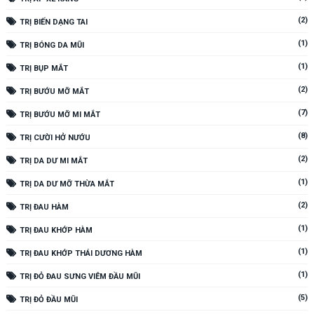
(2)
TRỊ BIẾN DẠNG TAI
(1)
TRỊ BÓNG DA MŨI
(1)
TRỊ BỤP MẮT
(2)
TRỊ BƯỚU MỠ MẮT
(7)
TRỊ BƯỚU MỠ MI MẮT
(8)
TRỊ CƯỜI HỞ NƯỚU
(2)
TRỊ DA DƯ MI MẮT
(1)
TRỊ DA DƯ MỠ THỪA MẮT
(2)
TRỊ ĐAU HÀM
(1)
TRỊ ĐAU KHỚP HÀM
(1)
TRỊ ĐAU KHỚP THÁI DƯƠNG HÀM
(1)
TRỊ ĐỎ ĐAU SƯNG VIÊM ĐẦU MŨI
(5)
TRỊ ĐỎ ĐẦU MŨI