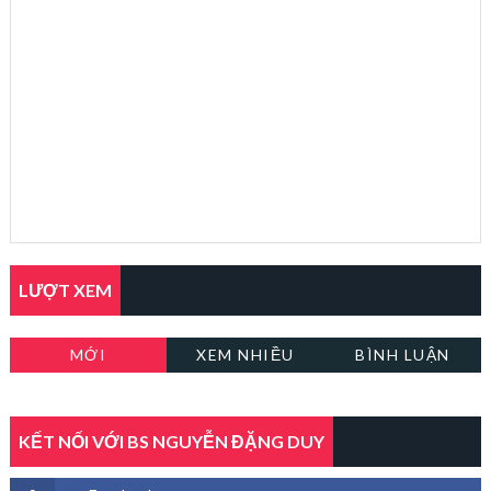
LƯỢT XEM
MỚI
XEM NHIỀU
BÌNH LUẬN
KẾT NỐI VỚI BS NGUYỄN ĐẶNG DUY