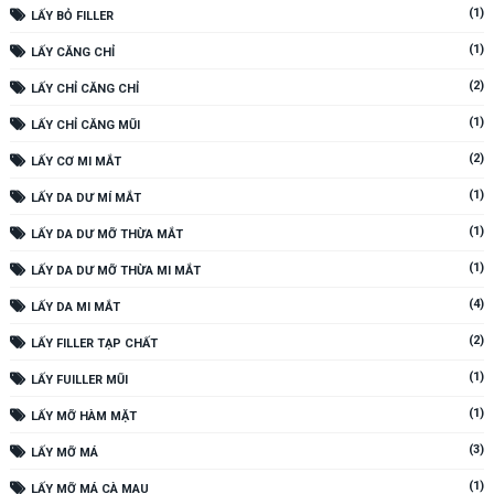
(1)
LẤY BỎ FILLER
(1)
LẤY CĂNG CHỈ
(2)
LẤY CHỈ CĂNG CHỈ
(1)
LẤY CHỈ CĂNG MŨI
(2)
LẤY CƠ MI MẮT
(1)
LẤY DA DƯ MÍ MẮT
(1)
LẤY DA DƯ MỠ THỪA MẮT
(1)
LẤY DA DƯ MỠ THỪA MI MẮT
(4)
LẤY DA MI MẮT
(2)
LẤY FILLER TẠP CHẤT
(1)
LẤY FUILLER MŨI
(1)
LẤY MỠ HÀM MẶT
(3)
LẤY MỠ MÁ
(1)
LẤY MỠ MÁ CÀ MAU