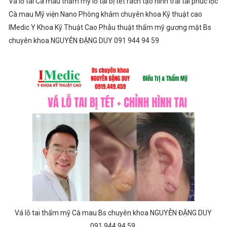
Vá lỗ tai Cà mau thẩm mỹ lỗ tai bị tét rách tạo hình trái tai phúc lộc
Cà mau Mỹ viện Nano Phòng khám chuyên khoa Kỹ thuật cao
IMedic Y Khoa Kỹ Thuật Cao Phẫu thuật thẩm mỹ gương mặt Bs
chuyên khoa NGUYỄN ĐẶNG DUY 091 944 94 59
Vá lỗ tai thẩm mỹ Cà mau Bs chuyên khoa NGUYỄN ĐẶNG DUY
091 944 94 59