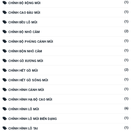
(1)
CHỈNH ĐỘ RỘNG MŨI
(1)
CHỈNH CAO ĐẦU MŨI
(1)
CHỈNH ĐỀU LỖ MŨI
(2)
CHỈNH ĐỘ NHÔ CẰM
(1)
CHỈNH ĐỘ PHÙNG CÁNH MŨI
(1)
CHỈNH ĐỘN NHÔ CẰM
(1)
CHỈNH GỒ XƯƠNG MŨI
(2)
CHỈNH HẾT GỒ MŨI
(1)
CHỈNH HẾT GỒ SỐNG MŨI
(1)
CHỈNH HÌNH CÁNH MŨI
(1)
CHỈNH HÌNH HẠ ĐỘ CAO MŨI
(6)
CHỈNH HÌNH LỖ MŨI
(1)
CHỈNH HÌNH LỖ MŨI BIẾN DẠNG
(1)
CHỈNH HÌNH LỖ TAI