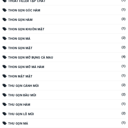
(1)
THOÁT FILLER TẠP CHẤT
(1)
THON GỌN GÓC HÀM
(3)
THON GỌN HÀM
(1)
THON GỌN KHUÔN MẶT
(2)
THON GỌN MÁ
(2)
THON GỌN MẶT
(4)
THON GỌN MỠ BỤNG CÀ MAU
(1)
THON GỌN MỠ MÁ HÀM
(1)
THON MẶT MẶT
(2)
THU GỌN CÁNH MŨI
(2)
THU GỌN ĐẦU MŨI
(1)
THU GỌN HÀM
(2)
THU GỌN LỖ MŨI
(1)
THU GỌN MÁ