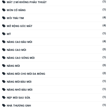
(1)
MẮT 2 MÍ KHÔNG PHẪU THUẬT
(1)
MÒN CỔ RĂNG
(4)
MÔI TRÁI TIM
(4)
MỞ RỘNG GÓC MẮT
(1)
MỸ
(4)
NÂNG CAO ĐẦU MŨI
(3)
NÂNG CAO MŨI
(1)
NÂNG CAO SỐNG MŨI
(3)
NÂNG MŨI
(2)
NÂNG MŨI CHO MŨI DA MỎNG
(1)
NÂNG MŨI ĐẦU MŨI
(1)
NÂNG NHÔ ĐẦU MŨI
(1)
NẸP MŨI SAU SỬA
(1)
NHÀ THƯƠNG GNH