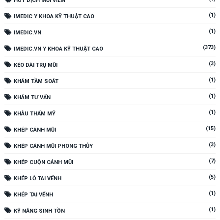
HÚT DỊCH MŨI VIÊM
(1)
IMEDIC Y KHOA KỸ THUẬT CAO
(1)
IMEDIC.VN
(373)
IMEDIC.VN Y KHOA KỸ THUẬT CAO
(3)
KÉO DÀI TRỤ MŨI
(1)
KHÁM TẦM SOÁT
(1)
KHÁM TƯ VẤN
(1)
KHÂU THẨM MỸ
(15)
KHÉP CÁNH MŨI
(3)
KHÉP CÁNH MŨI PHONG THỦY
(7)
KHÉP CUỘN CÁNH MŨI
(5)
KHÉP LỖ TAI VỂNH
(1)
KHÉP TAI VỂNH
(1)
KỸ NĂNG SINH TỒN