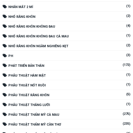
(1)
NHẤN MẮT 2 MÍ
(2)
NHỔ RĂNG KHÔN
(4)
NHỔ RĂNG KHÔN KHÔNG ĐAU
(1)
NHỔ RĂNG KHÔN KHÔNG ĐAU CÀ MAU
(2)
NHỔ RĂNG KHÔN NGẦM NGHIÊNG KẸT
(3)
PH
(172)
PHÁT TRIỂN BẢN THÂN
(1)
PHẪU THUẬT HÀM MẶT
(1)
PHẪU THUẬT NỐT RUỒI
(5)
PHẪU THUẬT RĂNG KHÔN
(1)
PHẪU THUẬT THẮNG LƯỠI
(275)
PHẪU THUẬT THẨM MỸ CÀ MAU
(235)
PHẪU THUẬT THẨM MỸ CẦN THƠ