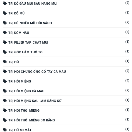
(2)
TRỊ ĐỎ ĐẦU MŨI SAU NÂNG MŨI
(2)
TRỊ ĐỎ MŨI
(2)
TRỊ ĐỔ NHIỀU MỒ HÔI NÁCH
(6)
TRỊ ĐỐM NÂU
(1)
TRỊ FILLER TẠP CHẤT MŨI
(1)
TRỊ GÓC HÀM THÔ TO
(1)
TRỊ HÔ
(2)
TRỊ HỘI CHỨNG ỐNG CỔ TAY CÀ MAU
(4)
TRỊ HÔI MIỆNG
(2)
TRỊ HÔI MIỆNG CÀ MAU
(1)
TRỊ HÔI MIỆNG SAU LÀM RĂNG SỨ
(1)
TRỊ HÔI THỐI MIỆNG
(1)
TRỊ HÔI THỐI MIỆNG DO RĂNG
(1)
TRỊ HỞ MI MẮT