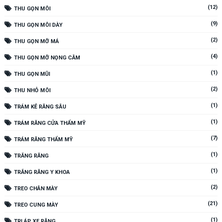
(12)
THU GỌN MÔI
(9)
THU GỌN MÔI DÀY
(2)
THU GỌN MỠ MÁ
(4)
THU GỌN MỠ NỌNG CẰM
(1)
THU GỌN MŨI
(2)
THU NHỎ MÔI
(1)
TRÁM KẺ RĂNG SÂU
(1)
TRÁM RĂNG CỬA THẨM MỸ
(7)
TRÁM RĂNG THẨM MỸ
(1)
TRẮNG RĂNG
(1)
TRẮNG RĂNG Y KHOA
(2)
TREO CHÂN MÀY
(21)
TREO CUNG MÀY
(1)
TRỊ ÁP XE RĂNG