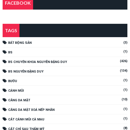
FACEBOOK
TAGS
(3)
BẤT ĐỘNG SẢN
(1)
BS
(426)
BS CHUYÊN KHOA NGUYỄN ĐẶNG DUY
(134)
BS NGUYỄN ĐẶNG DUY
(1)
BƯỚU
(1)
CÁNH MŨI
(10)
CĂNG DA MẶT
(1)
CĂNG DA MẶT XOÁ NẾP NHĂN
(1)
CẮT CÁNH MŨI CÀ MAU
(8)
CẮT CHỈ SAU THẨM MỸ