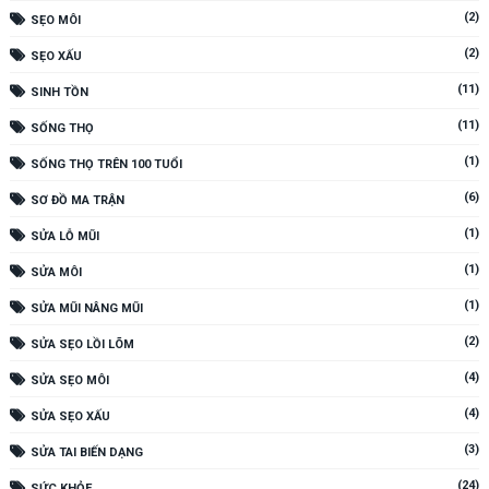
(2)
SẸO MÔI
(2)
SẸO XẤU
(11)
SINH TỒN
(11)
SỐNG THỌ
(1)
SỐNG THỌ TRÊN 100 TUỔI
(6)
SƠ ĐỒ MA TRẬN
(1)
SỬA LỖ MŨI
(1)
SỬA MÔI
(1)
SỬA MŨI NÂNG MŨI
(2)
SỬA SẸO LỒI LÕM
(4)
SỬA SẸO MÔI
(4)
SỬA SẸO XẤU
(3)
SỬA TAI BIẾN DẠNG
(24)
SỨC KHỎE