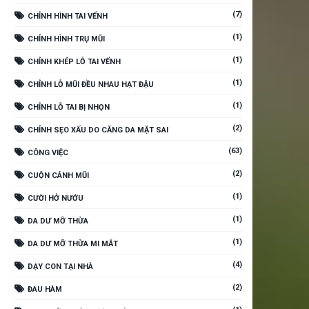
(7)
CHỈNH HÌNH TAI VỂNH
(1)
CHỈNH HÌNH TRỤ MŨI
(1)
CHỈNH KHÉP LỖ TAI VỂNH
(1)
CHỈNH LỖ MŨI ĐỀU NHAU HẠT ĐẬU
(1)
CHỈNH LỖ TAI BỊ NHỌN
(2)
CHỈNH SẸO XẤU DO CĂNG DA MẶT SAI
(63)
CÔNG VIỆC
(2)
CUỘN CÁNH MŨI
(1)
CƯỜI HỞ NƯỚU
(1)
DA DƯ MỠ THỪA
(1)
DA DƯ MỠ THỪA MI MẮT
(4)
DẠY CON TẠI NHÀ
(2)
ĐAU HÀM