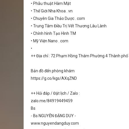
• Phẫu thuật Hàm Mặt
• Thế Giới Nha Khoa . vn
• Chuyên Gia Thảo Dược . com
• Trung Tâm Điều Trị Vết Thương Lâu Lành
• Chỉnh hình Tạo Hình TM
• Mỹ Viện Nano . com
•
++ Địa chỉ : 72 Phạm Hồng Thám Phường 4 Thành ph
Bản đồ đến phòng khám
https://g.co/kgs/AXqZND
++ Hỏi đáp / Đặt lịch / Zalo :
zalo.me/84919449459
Bs
- Bs NGUYỄN ĐẶNG DUY -
www.nguyendangduy.com