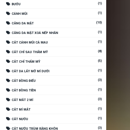
(1)
BƯỚU
(1)
CÁNH MŨI
(10)
CĂNG DA MẶT
(1)
CĂNG DA MẶT XOÁ NẾP NHĂN
(1)
CẮT CÁNH MŨI CÀ MAU
(8)
CẮT CHỈ SAU THẨM MỸ
(5)
CẮT CHỈ THẨM MỸ
(1)
CẮT DA LẤY MỠ MÍ DƯỚI
(3)
CẮT ĐỒNG ĐIẾU
(1)
CẮT ĐỒNG TIỀN
(3)
CẮT MẮT 2 MÍ
(1)
CẮT MÍ MẮT
(1)
CẮT NƯỚU
(3)
CẮT NƯỚU TRÙM RĂNG KHÔN