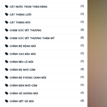
(1)
CẮT NƯỚU TRÙM THÂN RĂNG
(1)
CẮT THẮNG LƯỠI
(1)
CẮT THẮNG MÔI
(2)
CHĂM SÓC VẾT THƯƠNG
(3)
CHĂM SÓC VẾT THƯƠNG THẨM MỸ
(1)
CHỈNH ĐỘ RỘNG MŨI
(1)
CHỈNH CAO ĐẦU MŨI
(1)
CHỈNH ĐỀU LỖ MŨI
(2)
CHỈNH ĐỘ NHÔ CẰM
(1)
CHỈNH ĐỘ PHÙNG CÁNH MŨI
(1)
CHỈNH ĐỘN NHÔ CẰM
(1)
CHỈNH GỒ XƯƠNG MŨI
(2)
CHỈNH HẾT GỒ MŨI