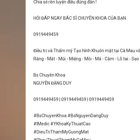
Chia sẻ rèn luyện điều đúng đắn !
HỎI ĐÁP NGAY BÁC SĨ CHUYÊN KHOA CỦA BẠN
0919449459
Điều trị và Thẩm mỹ Tạo hình Khuôn mặt tại Cà Mau v
Răng - Mắt - Mũi - Miệng - Môi - Má - Cằm - Lỗ tai - Sẹ
Bs Chuyên Khoa
NGUYỄN ĐẶNG DUY
0919449459 | 0919449459 | 0919449459
#BsChuyenKhoa #BsNguyenDangDuy
#IMedic #YKhoaKyThuatCao
#DieuTriThamMyGuongMat