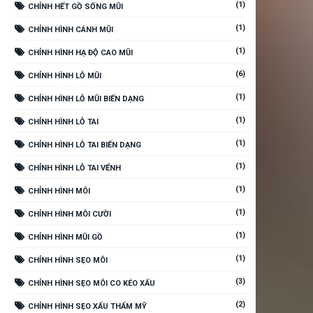
(1)
CHỈNH HẾT GỒ SỐNG MŨI
(1)
CHỈNH HÌNH CÁNH MŨI
(1)
CHỈNH HÌNH HẠ ĐỘ CAO MŨI
(6)
CHỈNH HÌNH LỖ MŨI
(1)
CHỈNH HÌNH LỖ MŨI BIẾN DẠNG
(1)
CHỈNH HÌNH LỖ TAI
(1)
CHỈNH HÌNH LỖ TAI BIẾN DẠNG
(1)
CHỈNH HÌNH LỖ TAI VỂNH
(1)
CHỈNH HÌNH MÔI
(1)
CHỈNH HÌNH MÔI CƯỜI
(1)
CHỈNH HÌNH MŨI GỒ
(1)
CHỈNH HÌNH SẸO MÔI
(3)
CHỈNH HÌNH SẸO MÔI CO KÉO XẤU
(2)
CHỈNH HÌNH SẸO XẤU THẨM MỸ