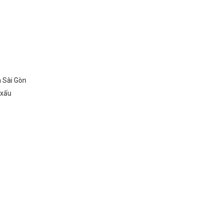
à Sài Gòn
o xấu