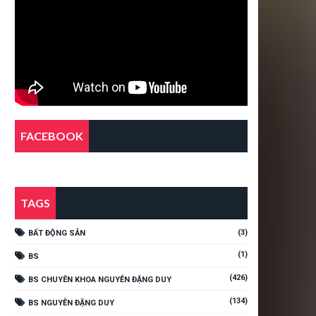
FACEBOOK
TAGS
(3)
BẤT ĐỘNG SẢN
(1)
BS
(426)
BS CHUYÊN KHOA NGUYỄN ĐẶNG DUY
(134)
BS NGUYỄN ĐẶNG DUY