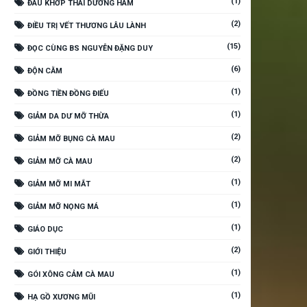
(1)
ĐAU KHỚP THÁI DƯƠNG HÀM
(2)
ĐIỀU TRỊ VẾT THƯƠNG LÂU LÀNH
(15)
ĐỌC CÙNG BS NGUYỄN ĐẶNG DUY
(6)
ĐỘN CẰM
(1)
ĐỒNG TIỀN ĐỒNG ĐIẾU
(1)
GIẢM DA DƯ MỠ THỪA
(2)
GIẢM MỠ BỤNG CÀ MAU
(2)
GIẢM MỠ CÀ MAU
(1)
GIẢM MỠ MI MẮT
(1)
GIẢM MỠ NỌNG MÁ
(1)
GIÁO DỤC
(2)
GIỚI THIỆU
(1)
GÓI XÔNG CẢM CÀ MAU
(1)
HẠ GỒ XƯƠNG MŨI