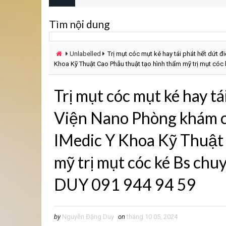
Tìm nội dung
Unlabelled
Trị mụt cóc mụt ké hay tái phát hết dứt
Khoa Kỹ Thuật Cao Phẫu thuật tạo hình thẩm mỹ trị mụt c
Trị mụt cóc mụt ké hay t
Viện Nano Phòng khám c
IMedic Y Khoa Kỹ Thuật
mỹ trị mụt cóc ké Bs 
DUY 091 944 94 59
by
Nguyễn Đặng Duy
on
tháng 10 05, 2024