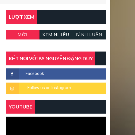
LƯỢT XEM
MỚI
XEM NHIỀU
BÌNH LUẬN
KẾT NỐI VỚI BS NGUYỄN ĐẶNG DUY
YOUTUBE