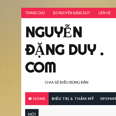
TRANG CHỦ
BS NGUYỄN ĐẶNG DUY
LIÊN HỆ
NGUYỄN
ĐẶNG DUY .
COM
CHIA SẺ ĐIỀU ĐÚNG ĐẮN
HOME
ĐIỀU TRỊ & THẨM MỸ
091944
MỚI