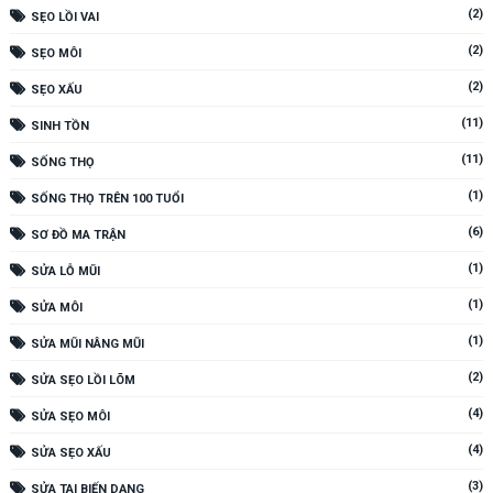
(2)
SẸO LỒI VAI
(2)
SẸO MÔI
(2)
SẸO XẤU
(11)
SINH TỒN
(11)
SỐNG THỌ
(1)
SỐNG THỌ TRÊN 100 TUỔI
(6)
SƠ ĐỒ MA TRẬN
(1)
SỬA LỖ MŨI
(1)
SỬA MÔI
(1)
SỬA MŨI NÂNG MŨI
(2)
SỬA SẸO LỒI LÕM
(4)
SỬA SẸO MÔI
(4)
SỬA SẸO XẤU
(3)
SỬA TAI BIẾN DẠNG