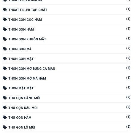
THOÁT FILLER MŨI ĐỎ
(1)
THOÁT FILLER TẠP CHẤT
(1)
THON GỌN GÓC HÀM
(3)
THON GỌN HÀM
(1)
THON GỌN KHUÔN MẶT
(2)
THON GỌN MÁ
(2)
THON GỌN MẶT
(4)
THON GỌN MỠ BỤNG CÀ MAU
(1)
THON GỌN MỠ MÁ HÀM
(1)
THON MẶT MẶT
(2)
THU GỌN CÁNH MŨI
(2)
THU GỌN ĐẦU MŨI
(1)
THU GỌN HÀM
(2)
THU GỌN LỖ MŨI