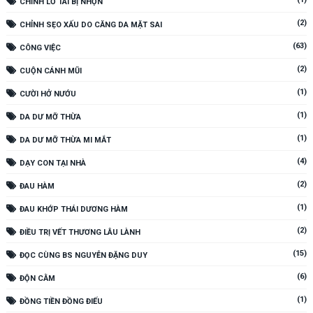
CHỈNH LỖ TAI BỊ NHỌN
(2)
CHỈNH SẸO XẤU DO CĂNG DA MẶT SAI
(63)
CÔNG VIỆC
(2)
CUỘN CÁNH MŨI
(1)
CƯỜI HỞ NƯỚU
(1)
DA DƯ MỠ THỪA
(1)
DA DƯ MỠ THỪA MI MẮT
(4)
DẠY CON TẠI NHÀ
(2)
ĐAU HÀM
(1)
ĐAU KHỚP THÁI DƯƠNG HÀM
(2)
ĐIỀU TRỊ VẾT THƯƠNG LÂU LÀNH
(15)
ĐỌC CÙNG BS NGUYỄN ĐẶNG DUY
(6)
ĐỘN CẰM
(1)
ĐỒNG TIỀN ĐỒNG ĐIẾU