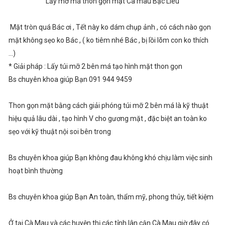
Lấy mỡ má thon gọn mặt Cà mau Bạc Liêu
Mặt tròn quá Bác ơi , Tết này ko dám chụp ảnh , có cách nào gọn
mặt không sẹo ko Bác , ( ko tiêm nhé Bác , bị lồi lõm con ko thích
...)
* Giải pháp : Lấy túi mỡ 2 bên má tạo hình mặt thon gọn
Bs chuyên khoa giúp Bạn 091 944 9459
Thon gọn mặt bằng cách giải phóng túi mỡ 2 bên má là kỹ thuật
hiệu quả lâu dài , tạo hình V cho gương mặt , đặc biệt an toàn ko
sẹo với kỹ thuật nội soi bên trong
Bs chuyên khoa giúp Bạn không đau không khó chịu làm việc sinh
hoạt bình thường
Bs chuyên khoa giúp Bạn An toàn, thẩm mỹ, phong thủy, tiết kiệm
Ở tại Cà Mau và các huyện thị các tỉnh lân cận Cà Mau giờ đây có