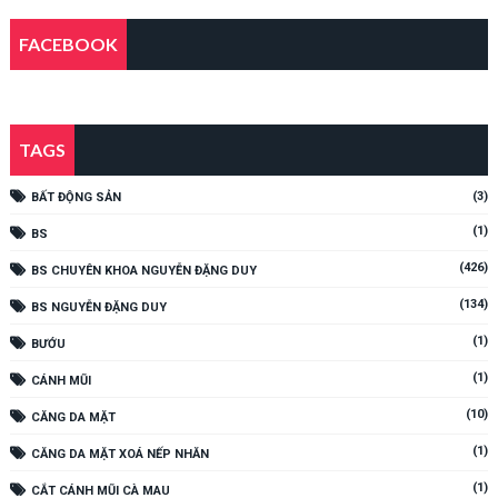
FACEBOOK
TAGS
(3)
BẤT ĐỘNG SẢN
(1)
BS
(426)
BS CHUYÊN KHOA NGUYỄN ĐẶNG DUY
(134)
BS NGUYỄN ĐẶNG DUY
(1)
BƯỚU
(1)
CÁNH MŨI
(10)
CĂNG DA MẶT
(1)
CĂNG DA MẶT XOÁ NẾP NHĂN
(1)
CẮT CÁNH MŨI CÀ MAU