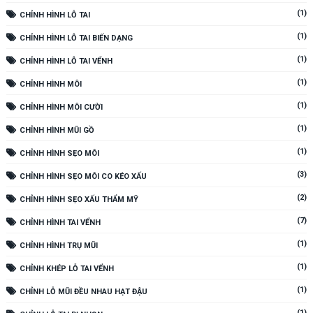
(1)
CHỈNH HÌNH LỖ TAI
(1)
CHỈNH HÌNH LỖ TAI BIẾN DẠNG
(1)
CHỈNH HÌNH LỖ TAI VỂNH
(1)
CHỈNH HÌNH MÔI
(1)
CHỈNH HÌNH MÔI CƯỜI
(1)
CHỈNH HÌNH MŨI GỒ
(1)
CHỈNH HÌNH SẸO MÔI
(3)
CHỈNH HÌNH SẸO MÔI CO KÉO XẤU
(2)
CHỈNH HÌNH SẸO XẤU THẨM MỸ
(7)
CHỈNH HÌNH TAI VỂNH
(1)
CHỈNH HÌNH TRỤ MŨI
(1)
CHỈNH KHÉP LỖ TAI VỂNH
(1)
CHỈNH LỖ MŨI ĐỀU NHAU HẠT ĐẬU
(1)