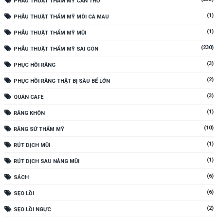
PHẪU THUẬT THẨM MỸ CẦN THƠ
(1)
PHẪU THUẬT THẨM MỸ MÔI CÀ MAU
(1)
PHẪU THUẬT THẨM MỸ MŨI
(230)
PHẪU THUẬT THẨM MỸ SÀI GÒN
(3)
PHỤC HỒI RĂNG
(2)
PHỤC HỒI RĂNG THẬT BỊ SÂU BỂ LỚN
(3)
QUÁN CAFE
(1)
RĂNG KHÔN
(10)
RĂNG SỨ THẨM MỸ
(1)
RÚT DỊCH MŨI
(1)
RÚT DỊCH SAU NÂNG MŨI
(6)
SÁCH
(6)
SẸO LỒI
(2)
SẸO LỒI NGỰC