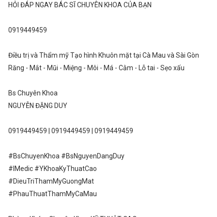
HỎI ĐÁP NGAY BÁC SĨ CHUYÊN KHOA CỦA BẠN
0919449459
Điều trị và Thẩm mỹ Tạo hình Khuôn mặt tại Cà Mau và Sài Gòn
Răng - Mắt - Mũi - Miệng - Môi - Má - Cằm - Lỗ tai - Sẹo xấu
Bs Chuyên Khoa
NGUYỄN ĐẶNG DUY
0919449459 | 0919449459 | 0919449459
#BsChuyenKhoa #BsNguyenDangDuy
#IMedic #YKhoaKyThuatCao
#DieuTriThamMyGuongMat
#PhauThuatThamMyCaMau