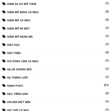
(1)
GIẢM DA DƯ MỠ THỪA
(2)
GIẢM MỠ BỤNG CÀ MAU
(2)
GIẢM MỠ CÀ MAU
(1)
GIẢM MỠ MI MẮT
(1)
GIẢM MỠ NỌNG MÁ
(1)
GIÁO DỤC
(2)
GIỚI THIỆU
(1)
GÓI XÔNG CẢM CÀ MAU
(1)
HẠ GỒ XƯƠNG MŨI
(1)
HẠ THẮNG LƯỠI
(51)
HẠNH PHÚC
(3)
HỌC TIẾNG ANH
(1)
HÔI MŨI MỘT BÊN
(1)
HƠI THỞ CÓ MÙI