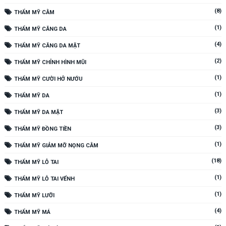
(8)
THẨM MỸ CẰM
(1)
THẨM MỸ CĂNG DA
(4)
THẨM MỸ CĂNG DA MẶT
(2)
THẨM MỸ CHỈNH HÌNH MŨI
(1)
THẨM MỸ CƯỜI HỞ NƯỚU
(1)
THẨM MỸ DA
(3)
THẨM MỸ DA MẶT
(3)
THẨM MỸ ĐỒNG TIỀN
(1)
THẨM MỸ GIẢM MỠ NỌNG CẰM
(18)
THẨM MỸ LỖ TAI
(1)
THẨM MỸ LỖ TAI VỂNH
(1)
THẨM MỸ LƯỠI
(4)
THẨM MỸ MÁ