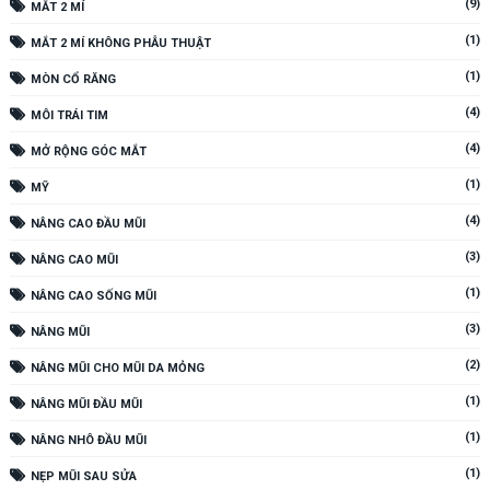
(9)
MẮT 2 MÍ
(1)
MẮT 2 MÍ KHÔNG PHẪU THUẬT
(1)
MÒN CỔ RĂNG
(4)
MÔI TRÁI TIM
(4)
MỞ RỘNG GÓC MẮT
(1)
MỸ
(4)
NÂNG CAO ĐẦU MŨI
(3)
NÂNG CAO MŨI
(1)
NÂNG CAO SỐNG MŨI
(3)
NÂNG MŨI
(2)
NÂNG MŨI CHO MŨI DA MỎNG
(1)
NÂNG MŨI ĐẦU MŨI
(1)
NÂNG NHÔ ĐẦU MŨI
(1)
NẸP MŨI SAU SỬA