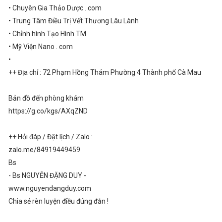
• Chuyên Gia Thảo Dược . com
• Trung Tâm Điều Trị Vết Thương Lâu Lành
• Chỉnh hình Tạo Hình TM
• Mỹ Viện Nano . com
•
++ Địa chỉ : 72 Phạm Hồng Thám Phường 4 Thành phố Cà Mau
Bản đồ đến phòng khám
https://g.co/kgs/AXqZND
++ Hỏi đáp / Đặt lịch / Zalo :
zalo.me/84919449459
Bs
- Bs NGUYỄN ĐẶNG DUY -
www.nguyendangduy.com
Chia sẻ rèn luyện điều đúng đắn !