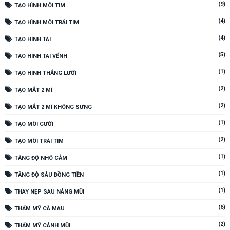
(9)
TẠO HÌNH MÔI TIM
(4)
TẠO HÌNH MÔI TRÁI TIM
(4)
TẠO HÌNH TAI
(5)
TẠO HÌNH TAI VỂNH
(1)
TẠO HÌNH THẮNG LƯỠI
(2)
TẠO MẮT 2 MÍ
(2)
TẠO MẮT 2 MÍ KHÔNG SƯNG
(1)
TẠO MÔI CƯỜI
(2)
TẠO MÔI TRÁI TIM
(1)
TĂNG ĐỘ NHÔ CẰM
(1)
TĂNG ĐỘ SÂU ĐỒNG TIỀN
(1)
THAY NẸP SAU NÂNG MŨI
(6)
THẨM MỸ CÀ MAU
(2)
THẨM MỸ CÁNH MŨI