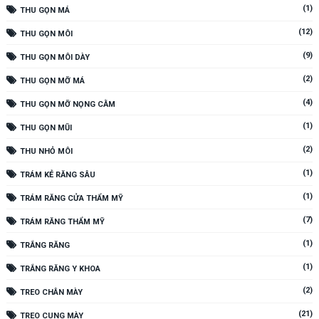
(1)
THU GỌN MÁ
(12)
THU GỌN MÔI
(9)
THU GỌN MÔI DÀY
(2)
THU GỌN MỠ MÁ
(4)
THU GỌN MỠ NỌNG CẰM
(1)
THU GỌN MŨI
(2)
THU NHỎ MÔI
(1)
TRÁM KẺ RĂNG SÂU
(1)
TRÁM RĂNG CỬA THẨM MỸ
(7)
TRÁM RĂNG THẨM MỸ
(1)
TRẮNG RĂNG
(1)
TRẮNG RĂNG Y KHOA
(2)
TREO CHÂN MÀY
(21)
TREO CUNG MÀY