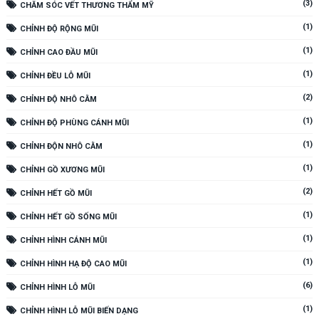
(3)
CHĂM SÓC VẾT THƯƠNG THẨM MỸ
(1)
CHỈNH ĐỘ RỘNG MŨI
(1)
CHỈNH CAO ĐẦU MŨI
(1)
CHỈNH ĐỀU LỖ MŨI
(2)
CHỈNH ĐỘ NHÔ CẰM
(1)
CHỈNH ĐỘ PHÙNG CÁNH MŨI
(1)
CHỈNH ĐỘN NHÔ CẰM
(1)
CHỈNH GỒ XƯƠNG MŨI
(2)
CHỈNH HẾT GỒ MŨI
(1)
CHỈNH HẾT GỒ SỐNG MŨI
(1)
CHỈNH HÌNH CÁNH MŨI
(1)
CHỈNH HÌNH HẠ ĐỘ CAO MŨI
(6)
CHỈNH HÌNH LỖ MŨI
(1)
CHỈNH HÌNH LỖ MŨI BIẾN DẠNG