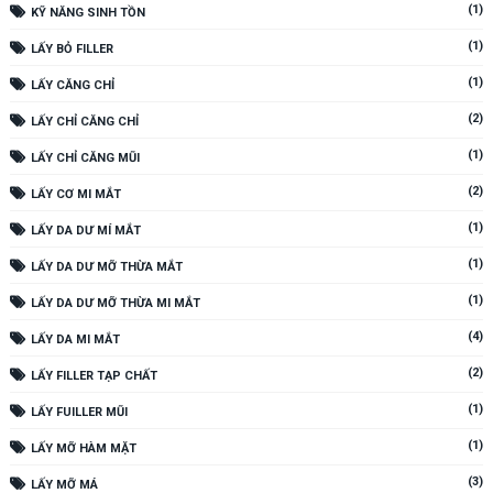
(1)
KỸ NĂNG SINH TỒN
(1)
LẤY BỎ FILLER
(1)
LẤY CĂNG CHỈ
(2)
LẤY CHỈ CĂNG CHỈ
(1)
LẤY CHỈ CĂNG MŨI
(2)
LẤY CƠ MI MẮT
(1)
LẤY DA DƯ MÍ MẮT
(1)
LẤY DA DƯ MỠ THỪA MẮT
(1)
LẤY DA DƯ MỠ THỪA MI MẮT
(4)
LẤY DA MI MẮT
(2)
LẤY FILLER TẠP CHẤT
(1)
LẤY FUILLER MŨI
(1)
LẤY MỠ HÀM MẶT
(3)
LẤY MỠ MÁ