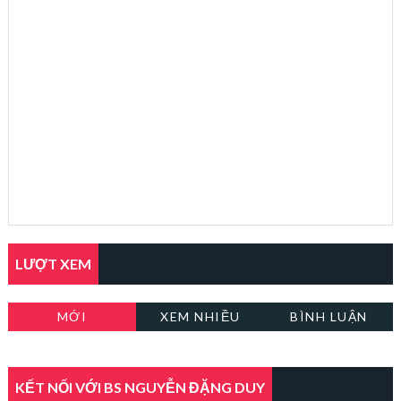
LƯỢT XEM
MỚI
XEM NHIỀU
BÌNH LUẬN
KẾT NỐI VỚI BS NGUYỄN ĐẶNG DUY