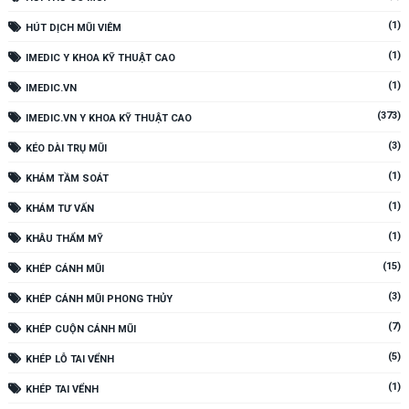
(1)
HÚT DỊCH MŨI VIÊM
(1)
IMEDIC Y KHOA KỸ THUẬT CAO
(1)
IMEDIC.VN
(373)
IMEDIC.VN Y KHOA KỸ THUẬT CAO
(3)
KÉO DÀI TRỤ MŨI
(1)
KHÁM TẦM SOÁT
(1)
KHÁM TƯ VẤN
(1)
KHÂU THẨM MỸ
(15)
KHÉP CÁNH MŨI
(3)
KHÉP CÁNH MŨI PHONG THỦY
(7)
KHÉP CUỘN CÁNH MŨI
(5)
KHÉP LỖ TAI VỂNH
(1)
KHÉP TAI VỂNH