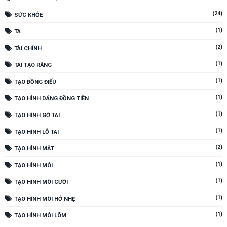
(24)
SỨC KHỎE
(1)
TA
(2)
TÀI CHÍNH
(1)
TÁI TẠO RĂNG
(1)
TẠO ĐỒNG ĐIẾU
(1)
TẠO HÌNH DÁNG ĐỒNG TIỀN
(1)
TẠO HÌNH GỜ TAI
(1)
TẠO HÌNH LỖ TAI
(2)
TẠO HÌNH MẮT
(1)
TẠO HÌNH MÔI
(1)
TẠO HÌNH MÔI CƯỜI
(1)
TẠO HÌNH MÔI HỞ NHẸ
(1)
TẠO HÌNH MÔI LÕM