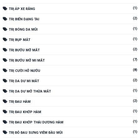
(1)
TRỊ ÁP XE RĂNG
(2)
TRỊ BIẾN DẠNG TAI
(1)
TRỊ BÓNG DA MŨI
(1)
TRỊ BỤP MẮT
(2)
TRỊ BƯỚU MỠ MẮT
(7)
TRỊ BƯỚU MỠ MI MẮT
(8)
TRỊ CƯỜI HỞ NƯỚU
(2)
TRỊ DA DƯ MI MẮT
(1)
TRỊ DA DƯ MỠ THỪA MẮT
(2)
TRỊ ĐAU HÀM
(1)
TRỊ ĐAU KHỚP HÀM
(1)
TRỊ ĐAU KHỚP THÁI DƯƠNG HÀM
(1)
TRỊ ĐỎ ĐAU SƯNG VIÊM ĐẦU MŨI