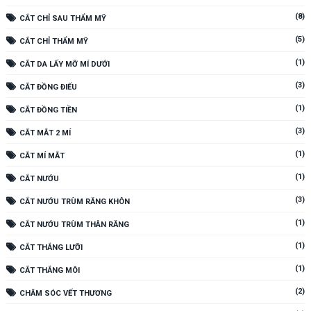
(8)
CẮT CHỈ SAU THẨM MỸ
(5)
CẮT CHỈ THẨM MỸ
(1)
CẮT DA LẤY MỠ MÍ DƯỚI
(3)
CẮT ĐỒNG ĐIẾU
(1)
CẮT ĐỒNG TIỀN
(3)
CẮT MẮT 2 MÍ
(1)
CẮT MÍ MẮT
(1)
CẮT NƯỚU
(3)
CẮT NƯỚU TRÙM RĂNG KHÔN
(1)
CẮT NƯỚU TRÙM THÂN RĂNG
(1)
CẮT THẮNG LƯỠI
(1)
CẮT THẮNG MÔI
(2)
CHĂM SÓC VẾT THƯƠNG