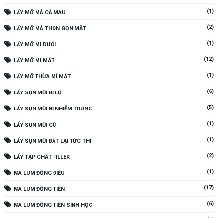
(1)
LẤY MỠ MÁ CÀ MAU
(2)
LẤY MỠ MÁ THON GỌN MẶT
(1)
LẤY MỠ MI DƯỚI
(12)
LẤY MỠ MI MẮT
(1)
LẤY MỠ THỪA MÍ MẮT
(6)
LẤY SỤN MŨI BỊ LỘ
(5)
LẤY SỤN MŨI BỊ NHIỄM TRÙNG
(1)
LẤY SỤN MŨI CŨ
(1)
LẤY SỤN MŨI ĐẶT LẠI TỨC THÌ
(2)
LẤY TẠP CHẤT FILLER
(1)
MÁ LÚM ĐỒNG ĐIẾU
(17)
MÁ LÚM ĐỒNG TIỀN
(6)
MÁ LÚM ĐỒNG TIỀN SINH HỌC