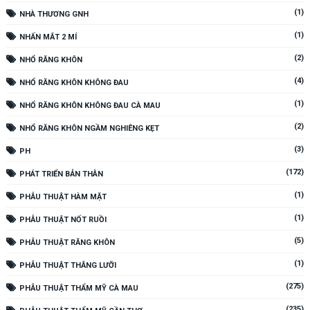
(1)
NHÀ THƯƠNG GNH
(1)
NHẤN MẮT 2 MÍ
(2)
NHỔ RĂNG KHÔN
(4)
NHỔ RĂNG KHÔN KHÔNG ĐAU
(1)
NHỔ RĂNG KHÔN KHÔNG ĐAU CÀ MAU
(2)
NHỔ RĂNG KHÔN NGẦM NGHIÊNG KẸT
(3)
PH
(172)
PHÁT TRIỂN BẢN THÂN
(1)
PHẪU THUẬT HÀM MẶT
(1)
PHẪU THUẬT NỐT RUỒI
(5)
PHẪU THUẬT RĂNG KHÔN
(1)
PHẪU THUẬT THẮNG LƯỠI
(275)
PHẪU THUẬT THẨM MỸ CÀ MAU
(235)