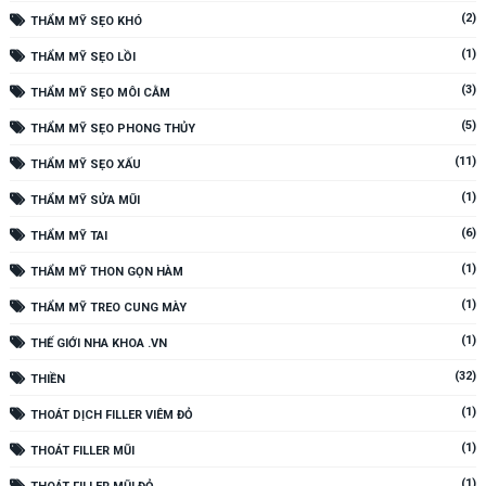
(2)
THẨM MỸ SẸO KHÓ
(1)
THẨM MỸ SẸO LỒI
(3)
THẨM MỸ SẸO MÔI CẰM
(5)
THẨM MỸ SẸO PHONG THỦY
(11)
THẨM MỸ SẸO XẤU
(1)
THẨM MỸ SỬA MŨI
(6)
THẨM MỸ TAI
(1)
THẨM MỸ THON GỌN HÀM
(1)
THẨM MỸ TREO CUNG MÀY
(1)
THẾ GIỚI NHA KHOA .VN
(32)
THIỀN
(1)
THOÁT DỊCH FILLER VIÊM ĐỎ
(1)
THOÁT FILLER MŨI
(1)