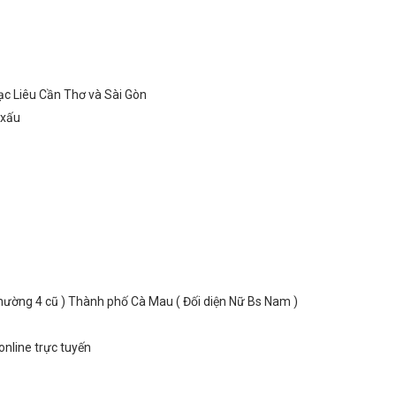
ạc Liêu Cần Thơ và Sài Gòn
o xấu
ường 4 cũ ) Thành phố Cà Mau ( Đối diện Nữ Bs Nam )
nline trực tuyến