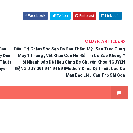
Facebook
Twitter
Pinterest
Linkedin
OLDER ARTICLE
Đau
Điều Trị Chăm Sóc Sẹo Đỏ Sau Thẩm Mỹ . Sau Treo Cung
y Đen
Mày 1 Tháng , Vết Khâu Còn Hơi Đỏ Thì Có Sao Không ?
 Thuật
Hỏi Nhanh Đáp Dễ Hiểu Cùng Bs Chuyên Khoa NGUYỄN
uyên
ĐẶNG DUY 091 944 94 59 IMedic Y Khoa Kỹ Thuật Cao Cà
Mau Bạc Liêu Cần Thơ Sài Gòn