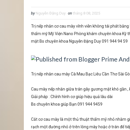
by
Nguyễn Đặng Duy
on
tháng 8 08, 2025
Trị nếp nhăn cơ cau mày vĩnh viễn không tái phát bằn
thẩm mỹ Mỹ Viện Nano Phòng khám chuyên khoa Kỹ thu
mặt Bs chuyên khoa Nguyễn Đặng Duy 091 944 94 59
Trị nếp nhăn cau mày Cà Mau Bạc Liêu Cần Thơ Sài G
Cau mày nếp nhăn giữa trán gây gương mặt khó gần , k
Giải pháp : Chỉnh hình cơ giúp hiệu quả lâu dài
Bs chuyên khoa giúp Bạn 091 944 9459
Cắt cơ cau mày là một thủ thuật thẩm mỹ nhỏ nhằm giả
rạch một đường nhỏ ở trên lông mày hoặc ở trán để tiế