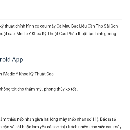
g kỹ thuật chỉnh hình cơ cau mày Cà Mau Bạc Liêu Cần Thơ Sài Gòn
ật cao IMedic Y Khoa Kỹ Thuật Cao Phẫu thuật tạo hình gương
òn IMedic Y Khoa Kỹ Thuật Cao
hông tốt cho thẩm mỹ , phong thủy ko tốt ..
m thiểu nếp nhăn giữa hai lông mày (nếp nhăn số 11). Bác sĩ sẽ
p cận và cắt hoặc làm yếu các cơ chịu trách nhiệm cho việc cau mày.