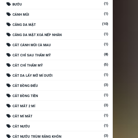
(1)
BƯỚU
(1)
CÁNH MŨI
(10)
CĂNG DA MẶT
(1)
CĂNG DA MẶT XOÁ NẾP NHĂN
(1)
CẮT CÁNH MŨI CÀ MAU
(8)
CẮT CHỈ SAU THẨM MỸ
(5)
CẮT CHỈ THẨM MỸ
(1)
CẮT DA LẤY MỠ MÍ DƯỚI
(3)
CẮT ĐỒNG ĐIẾU
(1)
CẮT ĐỒNG TIỀN
(3)
CẮT MẮT 2 MÍ
(1)
CẮT MÍ MẮT
(1)
CẮT NƯỚU
(3)
CẮT NƯỚU TRÙM RĂNG KHÔN