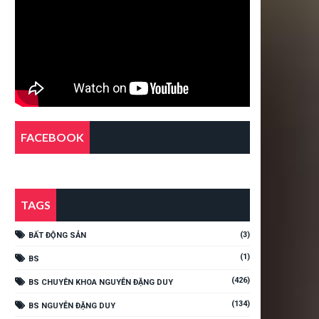
FACEBOOK
TAGS
(3)
BẤT ĐỘNG SẢN
(1)
BS
(426)
BS CHUYÊN KHOA NGUYỄN ĐẶNG DUY
(134)
BS NGUYỄN ĐẶNG DUY