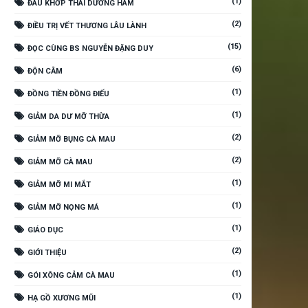
(1)
ĐAU KHỚP THÁI DƯƠNG HÀM
(2)
ĐIỀU TRỊ VẾT THƯƠNG LÂU LÀNH
(15)
ĐỌC CÙNG BS NGUYỄN ĐẶNG DUY
(6)
ĐỘN CẰM
(1)
ĐỒNG TIỀN ĐỒNG ĐIẾU
(1)
GIẢM DA DƯ MỠ THỪA
(2)
GIẢM MỠ BỤNG CÀ MAU
(2)
GIẢM MỠ CÀ MAU
(1)
GIẢM MỠ MI MẮT
(1)
GIẢM MỠ NỌNG MÁ
(1)
GIÁO DỤC
(2)
GIỚI THIỆU
(1)
GÓI XÔNG CẢM CÀ MAU
(1)
HẠ GỒ XƯƠNG MŨI