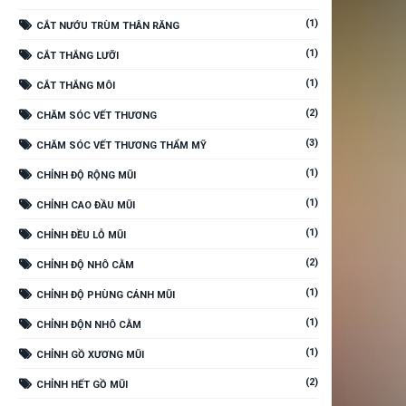
(1)
CẮT NƯỚU TRÙM THÂN RĂNG
(1)
CẮT THẮNG LƯỠI
(1)
CẮT THẮNG MÔI
(2)
CHĂM SÓC VẾT THƯƠNG
(3)
CHĂM SÓC VẾT THƯƠNG THẨM MỸ
(1)
CHỈNH ĐỘ RỘNG MŨI
(1)
CHỈNH CAO ĐẦU MŨI
(1)
CHỈNH ĐỀU LỖ MŨI
(2)
CHỈNH ĐỘ NHÔ CẰM
(1)
CHỈNH ĐỘ PHÙNG CÁNH MŨI
(1)
CHỈNH ĐỘN NHÔ CẰM
(1)
CHỈNH GỒ XƯƠNG MŨI
(2)
CHỈNH HẾT GỒ MŨI