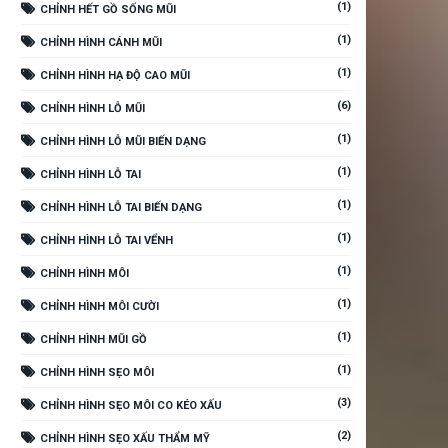
(1)
CHỈNH HẾT GỒ SỐNG MŨI
(1)
CHỈNH HÌNH CÁNH MŨI
(1)
CHỈNH HÌNH HẠ ĐỘ CAO MŨI
(6)
CHỈNH HÌNH LỖ MŨI
(1)
CHỈNH HÌNH LỖ MŨI BIẾN DẠNG
(1)
CHỈNH HÌNH LỖ TAI
(1)
CHỈNH HÌNH LỖ TAI BIẾN DẠNG
(1)
CHỈNH HÌNH LỖ TAI VỂNH
(1)
CHỈNH HÌNH MÔI
(1)
CHỈNH HÌNH MÔI CƯỜI
(1)
CHỈNH HÌNH MŨI GỒ
(1)
CHỈNH HÌNH SẸO MÔI
(3)
CHỈNH HÌNH SẸO MÔI CO KÉO XẤU
(2)
CHỈNH HÌNH SẸO XẤU THẨM MỸ