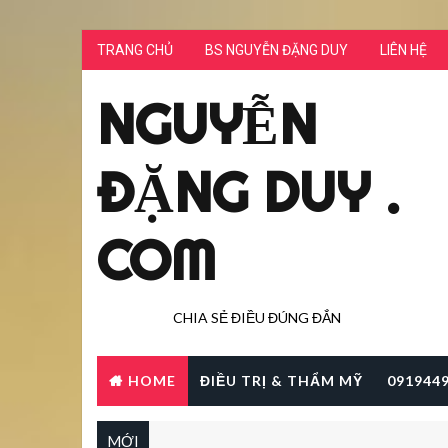
TRANG CHỦ
BS NGUYỄN ĐẶNG DUY
LIÊN HỆ
NGUYỄN
ĐẶNG DUY .
COM
CHIA SẺ ĐIỀU ĐÚNG ĐẮN
HOME
ĐIỀU TRỊ & THẨM MỸ
091944
MỚI