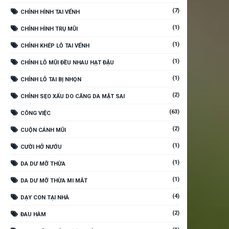
(7)
CHỈNH HÌNH TAI VỂNH
(1)
CHỈNH HÌNH TRỤ MŨI
(1)
CHỈNH KHÉP LỖ TAI VỂNH
(1)
CHỈNH LỖ MŨI ĐỀU NHAU HẠT ĐẬU
(1)
CHỈNH LỖ TAI BỊ NHỌN
(2)
CHỈNH SẸO XẤU DO CĂNG DA MẶT SAI
(63)
CÔNG VIỆC
(2)
CUỘN CÁNH MŨI
(1)
CƯỜI HỞ NƯỚU
(1)
DA DƯ MỠ THỪA
(1)
DA DƯ MỠ THỪA MI MẮT
(4)
DẠY CON TẠI NHÀ
(2)
ĐAU HÀM