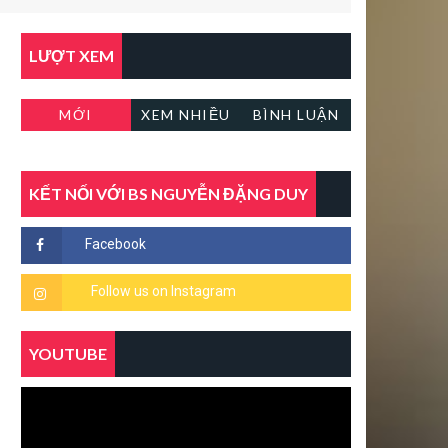
LƯỢT XEM
MỚI
XEM NHIỀU
BÌNH LUẬN
KẾT NỐI VỚI BS NGUYỄN ĐẶNG DUY
YOUTUBE