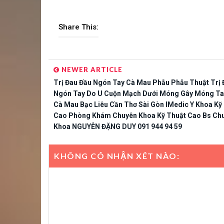
Share This:
NEWER ARTICLE
Trị Đau Đầu Ngón Tay Cà Mau Phẫu Phẫu Thuật Trị 
Ngón Tay Do U Cuộn Mạch Dưới Móng Gây Móng Ta
Cà Mau Bạc Liêu Cần Thơ Sài Gòn IMedic Y Khoa Kỹ
Cao Phòng Khám Chuyên Khoa Kỹ Thuật Cao Bs Ch
Khoa NGUYỄN ĐẶNG DUY 091 944 94 59
KHÔNG CÓ NHẬN XÉT NÀO: