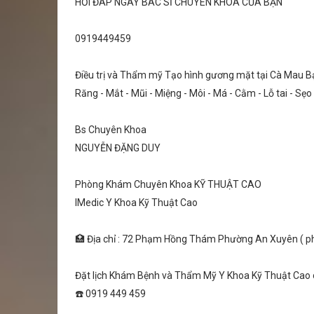
HỎI ĐÁP NGAY BÁC SĨ CHUYÊN KHOA CỦA BẠN
0919449459
Điều trị và Thẩm mỹ Tạo hình gương mặt tại Cà Mau B
Răng - Mắt - Mũi - Miệng - Môi - Má - Cằm - Lỗ tai - Sẹ
Bs Chuyên Khoa
NGUYỄN ĐẶNG DUY
Phòng Khám Chuyên Khoa KỸ THUẬT CAO
IMedic Y Khoa Kỹ Thuật Cao
🏥 Địa chỉ : 72 Phạm Hồng Thám Phường An Xuyên ( ph
Đặt lịch Khám Bệnh và Thẩm Mỹ Y Khoa Kỹ Thuật Cao o
☎️ 0919 449 459