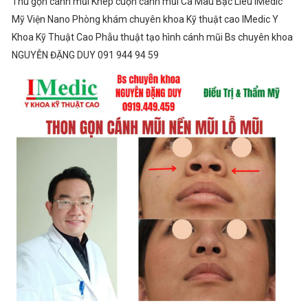
Thu gọn cánh mũi Khép cuộn cánh mũi Cà Mau Bạc Liêu IMedic
Mỹ Viện Nano Phòng khám chuyên khoa Kỹ thuật cao IMedic Y
Khoa Kỹ Thuật Cao Phẫu thuật tạo hình cánh mũi Bs chuyên khoa
NGUYỄN ĐẶNG DUY 091 944 94 59