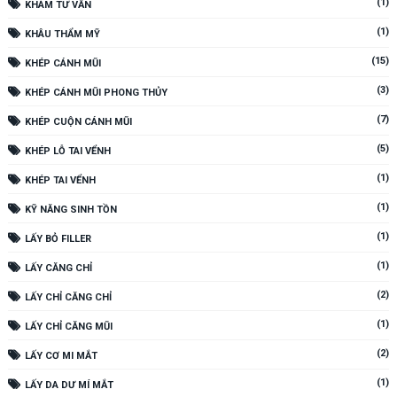
(1)
KHÁM TƯ VẤN
(1)
KHÂU THẨM MỸ
(15)
KHÉP CÁNH MŨI
(3)
KHÉP CÁNH MŨI PHONG THỦY
(7)
KHÉP CUỘN CÁNH MŨI
(5)
KHÉP LỖ TAI VỂNH
(1)
KHÉP TAI VỂNH
(1)
KỸ NĂNG SINH TỒN
(1)
LẤY BỎ FILLER
(1)
LẤY CĂNG CHỈ
(2)
LẤY CHỈ CĂNG CHỈ
(1)
LẤY CHỈ CĂNG MŨI
(2)
LẤY CƠ MI MẮT
(1)
LẤY DA DƯ MÍ MẮT