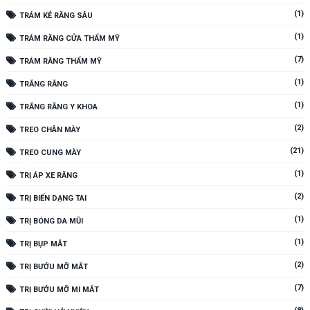
(1)
TRÁM KẺ RĂNG SÂU
(1)
TRÁM RĂNG CỬA THẨM MỸ
(7)
TRÁM RĂNG THẨM MỸ
(1)
TRẮNG RĂNG
(1)
TRẮNG RĂNG Y KHOA
(2)
TREO CHÂN MÀY
(21)
TREO CUNG MÀY
(1)
TRỊ ÁP XE RĂNG
(2)
TRỊ BIẾN DẠNG TAI
(1)
TRỊ BÓNG DA MŨI
(1)
TRỊ BỤP MẮT
(2)
TRỊ BƯỚU MỠ MẮT
(7)
TRỊ BƯỚU MỠ MI MẮT