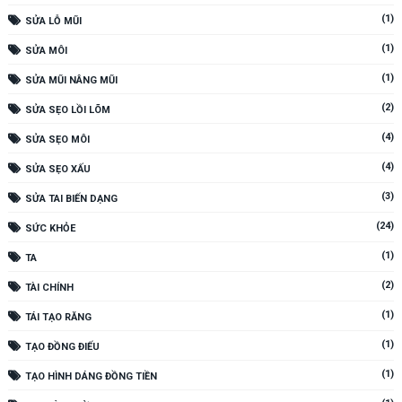
(1)
SỬA LỖ MŨI
(1)
SỬA MÔI
(1)
SỬA MŨI NÂNG MŨI
(2)
SỬA SẸO LỒI LÕM
(4)
SỬA SẸO MÔI
(4)
SỬA SẸO XẤU
(3)
SỬA TAI BIẾN DẠNG
(24)
SỨC KHỎE
(1)
TA
(2)
TÀI CHÍNH
(1)
TÁI TẠO RĂNG
(1)
TẠO ĐỒNG ĐIẾU
(1)
TẠO HÌNH DÁNG ĐỒNG TIỀN