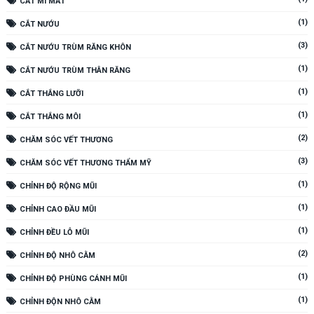
CẮT MÍ MẮT
(1)
CẮT NƯỚU
(3)
CẮT NƯỚU TRÙM RĂNG KHÔN
(1)
CẮT NƯỚU TRÙM THÂN RĂNG
(1)
CẮT THẮNG LƯỠI
(1)
CẮT THẮNG MÔI
(2)
CHĂM SÓC VẾT THƯƠNG
(3)
CHĂM SÓC VẾT THƯƠNG THẨM MỸ
(1)
CHỈNH ĐỘ RỘNG MŨI
(1)
CHỈNH CAO ĐẦU MŨI
(1)
CHỈNH ĐỀU LỖ MŨI
(2)
CHỈNH ĐỘ NHÔ CẰM
(1)
CHỈNH ĐỘ PHÙNG CÁNH MŨI
(1)
CHỈNH ĐỘN NHÔ CẰM