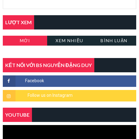
LƯỢT XEM
MỚI
XEM NHIỀU
BÌNH LUẬN
KẾT NỐI VỚI BS NGUYỄN ĐẶNG DUY
YOUTUBE