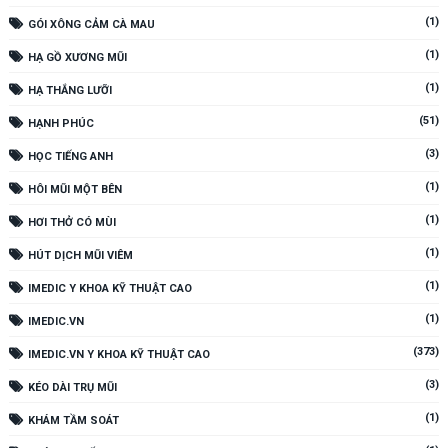
(1)
GÓI XÔNG CẢM CÀ MAU
(1)
HẠ GỒ XƯƠNG MŨI
(1)
HẠ THẮNG LƯỠI
(51)
HẠNH PHÚC
(3)
HỌC TIẾNG ANH
(1)
HÔI MŨI MỘT BÊN
(1)
HƠI THỞ CÓ MÙI
(1)
HÚT DỊCH MŨI VIÊM
(1)
IMEDIC Y KHOA KỸ THUẬT CAO
(1)
IMEDIC.VN
(373)
IMEDIC.VN Y KHOA KỸ THUẬT CAO
(3)
KÉO DÀI TRỤ MŨI
(1)
KHÁM TẦM SOÁT