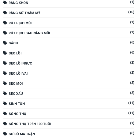
(1)
RĂNG KHÔN
(10)
RĂNG SỨ THẨM MỸ
(1)
RÚT DỊCH MŨI
(1)
RÚT DỊCH SAU NÂNG MŨI
(6)
SÁCH
(6)
SẸO LỒI
(2)
SẸO LỒI NGỰC
(2)
SẸO LỒI VAI
(2)
SẸO MÔI
(2)
SẸO XẤU
(11)
SINH TỒN
(11)
SỐNG THỌ
(1)
SỐNG THỌ TRÊN 100 TUỔI
(6)
SƠ ĐỒ MA TRẬN