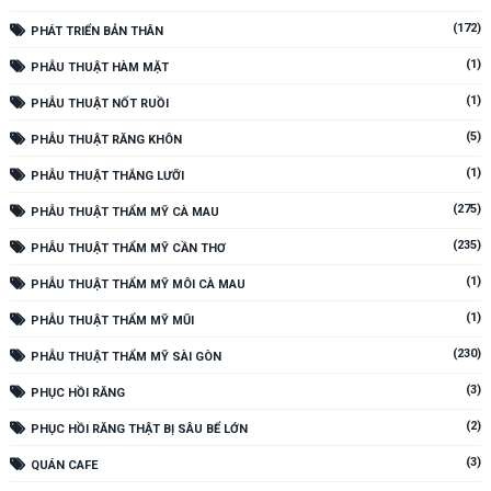
(172)
PHÁT TRIỂN BẢN THÂN
(1)
PHẪU THUẬT HÀM MẶT
(1)
PHẪU THUẬT NỐT RUỒI
(5)
PHẪU THUẬT RĂNG KHÔN
(1)
PHẪU THUẬT THẮNG LƯỠI
(275)
PHẪU THUẬT THẨM MỸ CÀ MAU
(235)
PHẪU THUẬT THẨM MỸ CẦN THƠ
(1)
PHẪU THUẬT THẨM MỸ MÔI CÀ MAU
(1)
PHẪU THUẬT THẨM MỸ MŨI
(230)
PHẪU THUẬT THẨM MỸ SÀI GÒN
(3)
PHỤC HỒI RĂNG
(2)
PHỤC HỒI RĂNG THẬT BỊ SÂU BỂ LỚN
(3)
QUÁN CAFE