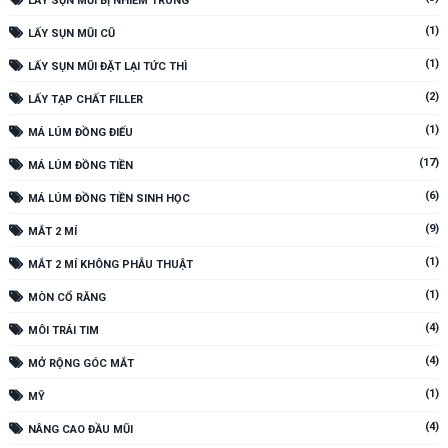
LẤY SỤN MŨI BỊ NHIỄM TRÙNG
(1)
LẤY SỤN MŨI CŨ
(1)
LẤY SỤN MŨI ĐẶT LẠI TỨC THÌ
(2)
LẤY TẠP CHẤT FILLER
(1)
MÁ LÚM ĐỒNG ĐIẾU
(17)
MÁ LÚM ĐỒNG TIỀN
(6)
MÁ LÚM ĐỒNG TIỀN SINH HỌC
(9)
MẮT 2 MÍ
(1)
MẮT 2 MÍ KHÔNG PHẪU THUẬT
(1)
MÒN CỔ RĂNG
(4)
MÔI TRÁI TIM
(4)
MỞ RỘNG GÓC MẮT
(1)
MỸ
(4)
NÂNG CAO ĐẦU MŨI