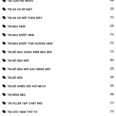
(8)
TRỊ CƯỜI HỞ NƯỚU
(2)
TRỊ DA DƯ MI MẮT
(1)
TRỊ DA DƯ MỠ THỪA MẮT
(2)
TRỊ ĐAU HÀM
(1)
TRỊ ĐAU KHỚP HÀM
(1)
TRỊ ĐAU KHỚP THÁI DƯƠNG HÀM
(1)
TRỊ ĐỎ ĐAU SƯNG VIÊM ĐẦU MŨI
(5)
TRỊ ĐỎ ĐẦU MŨI
(2)
TRỊ ĐỎ ĐẦU MŨI SAU NÂNG MŨI
(2)
TRỊ ĐỎ MŨI
(2)
TRỊ ĐỔ NHIỀU MỒ HÔI NÁCH
(6)
TRỊ ĐỐM NÂU
(1)
TRỊ FILLER TẠP CHẤT MŨI
(1)
TRỊ GÓC HÀM THÔ TO