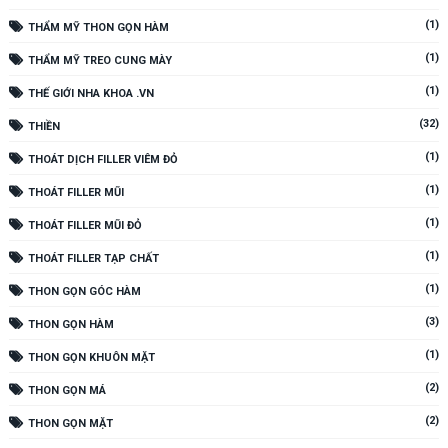
(1)
THẨM MỸ THON GỌN HÀM
(1)
THẨM MỸ TREO CUNG MÀY
(1)
THẾ GIỚI NHA KHOA .VN
(32)
THIỀN
(1)
THOÁT DỊCH FILLER VIÊM ĐỎ
(1)
THOÁT FILLER MŨI
(1)
THOÁT FILLER MŨI ĐỎ
(1)
THOÁT FILLER TẠP CHẤT
(1)
THON GỌN GÓC HÀM
(3)
THON GỌN HÀM
(1)
THON GỌN KHUÔN MẶT
(2)
THON GỌN MÁ
(2)
THON GỌN MẶT