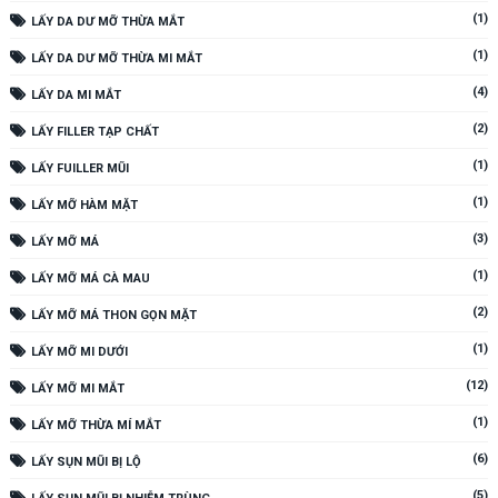
(1)
LẤY DA DƯ MỠ THỪA MẮT
(1)
LẤY DA DƯ MỠ THỪA MI MẮT
(4)
LẤY DA MI MẮT
(2)
LẤY FILLER TẠP CHẤT
(1)
LẤY FUILLER MŨI
(1)
LẤY MỠ HÀM MẶT
(3)
LẤY MỠ MÁ
(1)
LẤY MỠ MÁ CÀ MAU
(2)
LẤY MỠ MÁ THON GỌN MẶT
(1)
LẤY MỠ MI DƯỚI
(12)
LẤY MỠ MI MẮT
(1)
LẤY MỠ THỪA MÍ MẮT
(6)
LẤY SỤN MŨI BỊ LỘ
(5)