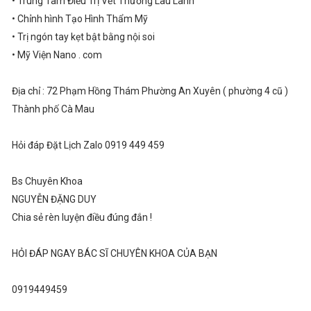
• Trung Tâm Điều Trị Vết Thương Lâu Lành
• Chỉnh hình Tạo Hình Thẩm Mỹ
• Trị ngón tay kẹt bật bằng nội soi
• Mỹ Viện Nano . com
Địa chỉ : 72 Phạm Hồng Thám Phường An Xuyên ( phường 4 cũ )
Thành phố Cà Mau
Hỏi đáp Đặt Lịch Zalo 0919 449 459
Bs Chuyên Khoa
NGUYỄN ĐẶNG DUY
Chia sẻ rèn luyện điều đúng đắn !
HỎI ĐÁP NGAY BÁC SĨ CHUYÊN KHOA CỦA BẠN
0919449459