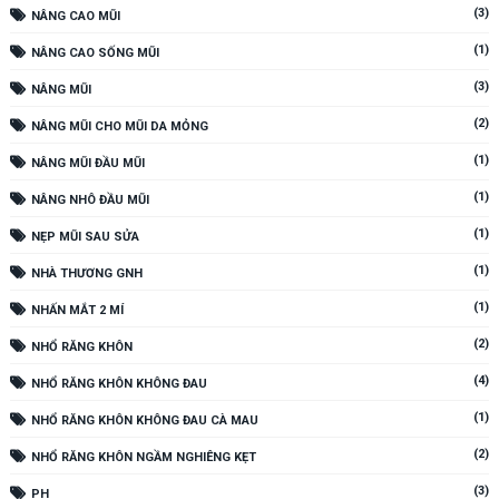
(3)
NÂNG CAO MŨI
(1)
NÂNG CAO SỐNG MŨI
(3)
NÂNG MŨI
(2)
NÂNG MŨI CHO MŨI DA MỎNG
(1)
NÂNG MŨI ĐẦU MŨI
(1)
NÂNG NHÔ ĐẦU MŨI
(1)
NẸP MŨI SAU SỬA
(1)
NHÀ THƯƠNG GNH
(1)
NHẤN MẮT 2 MÍ
(2)
NHỔ RĂNG KHÔN
(4)
NHỔ RĂNG KHÔN KHÔNG ĐAU
(1)
NHỔ RĂNG KHÔN KHÔNG ĐAU CÀ MAU
(2)
NHỔ RĂNG KHÔN NGẦM NGHIÊNG KẸT
(3)
PH