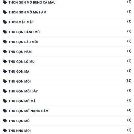
(4)
THON GỌN MỠ BỤNG CÀ MAU
(1)
THON GỌN MỠ MÁ HÀM
(1)
THON MẶT MẶT
(2)
THU GỌN CÁNH MŨI
(2)
THU GỌN ĐẦU MŨI
(1)
THU GỌN HÀM
(2)
THU GỌN LỖ MŨI
(1)
THU GỌN MÁ
(12)
THU GỌN MÔI
(9)
THU GỌN MÔI DÀY
(2)
THU GỌN MỠ MÁ
(4)
THU GỌN MỠ NỌNG CẰM
(1)
THU GỌN MŨI
(2)
THU NHỎ MÔI