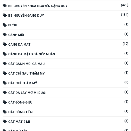
(426)
BS CHUYÊN KHOA NGUYỄN ĐẶNG DUY
(134)
BS NGUYỄN ĐẶNG DUY
(1)
BƯỚU
(1)
CÁNH MŨI
(10)
CĂNG DA MẶT
(1)
CĂNG DA MẶT XOÁ NẾP NHĂN
(1)
CẮT CÁNH MŨI CÀ MAU
(8)
CẮT CHỈ SAU THẨM MỸ
(5)
CẮT CHỈ THẨM MỸ
(1)
CẮT DA LẤY MỠ MÍ DƯỚI
(3)
CẮT ĐỒNG ĐIẾU
(1)
CẮT ĐỒNG TIỀN
(3)
CẮT MẮT 2 MÍ
(1)