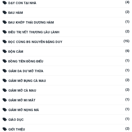
(4)
DẠY CON TẠI NHÀ
(2)
ĐAU HÀM
(1)
ĐAU KHỚP THÁI DƯƠNG HÀM
(2)
ĐIỀU TRỊ VẾT THƯƠNG LÂU LÀNH
(15)
ĐỌC CÙNG BS NGUYỄN ĐẶNG DUY
(6)
ĐỘN CẰM
(1)
ĐỒNG TIỀN ĐỒNG ĐIẾU
(1)
GIẢM DA DƯ MỠ THỪA
(2)
GIẢM MỠ BỤNG CÀ MAU
(2)
GIẢM MỠ CÀ MAU
(1)
GIẢM MỠ MI MẮT
(1)
GIẢM MỠ NỌNG MÁ
(1)
GIÁO DỤC
(2)
GIỚI THIỆU