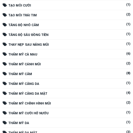
(1)
TẠO MÔI CƯỜI
(2)
TẠO MÔI TRÁI TIM
(1)
TĂNG ĐỘ NHÔ CẰM
(1)
TĂNG ĐỘ SÂU ĐỒNG TIỀN
(1)
THAY NẸP SAU NÂNG MŨI
(6)
THẨM MỸ CÀ MAU
(2)
THẨM MỸ CÁNH MŨI
(8)
THẨM MỸ CẰM
(1)
THẨM MỸ CĂNG DA
(4)
THẨM MỸ CĂNG DA MẶT
(2)
THẨM MỸ CHỈNH HÌNH MŨI
(1)
THẨM MỸ CƯỜI HỞ NƯỚU
(1)
THẨM MỸ DA
(3)
THẨM MỸ DA MẶT