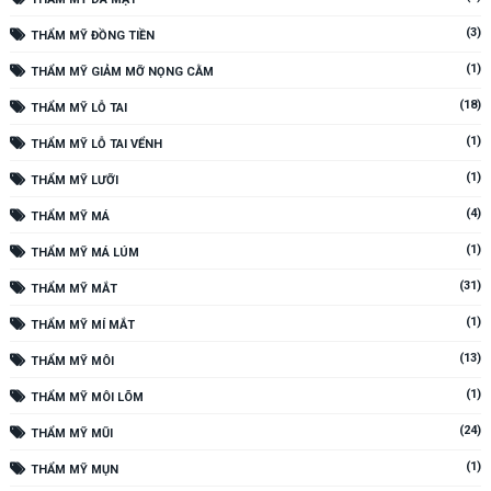
(3)
THẨM MỸ ĐỒNG TIỀN
(1)
THẨM MỸ GIẢM MỠ NỌNG CẰM
(18)
THẨM MỸ LỖ TAI
(1)
THẨM MỸ LỖ TAI VỂNH
(1)
THẨM MỸ LƯỠI
(4)
THẨM MỸ MÁ
(1)
THẨM MỸ MÁ LÚM
(31)
THẨM MỸ MẮT
(1)
THẨM MỸ MÍ MẮT
(13)
THẨM MỸ MÔI
(1)
THẨM MỸ MÔI LÕM
(24)
THẨM MỸ MŨI
(1)
THẨM MỸ MỤN