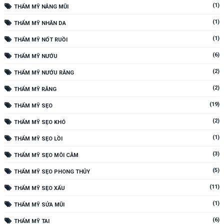
(1)
THẨM MỸ NÂNG MŨI
(1)
THẨM MỸ NHĂN DA
(1)
THẨM MỸ NỐT RUỒI
(6)
THẨM MỸ NƯỚU
(2)
THẨM MỸ NƯỚU RĂNG
(2)
THẨM MỸ RĂNG
(19)
THẨM MỸ SẸO
(2)
THẨM MỸ SẸO KHÓ
(1)
THẨM MỸ SẸO LỒI
(3)
THẨM MỸ SẸO MÔI CẰM
(5)
THẨM MỸ SẸO PHONG THỦY
(11)
THẨM MỸ SẸO XẤU
(1)
THẨM MỸ SỬA MŨI
(6)
THẨM MỸ TAI