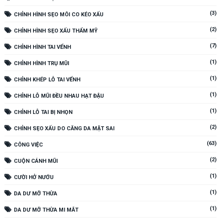
(3)
CHỈNH HÌNH SẸO MÔI CO KÉO XẤU
(2)
CHỈNH HÌNH SẸO XẤU THẨM MỸ
(7)
CHỈNH HÌNH TAI VỂNH
(1)
CHỈNH HÌNH TRỤ MŨI
(1)
CHỈNH KHÉP LỖ TAI VỂNH
(1)
CHỈNH LỖ MŨI ĐỀU NHAU HẠT ĐẬU
(1)
CHỈNH LỖ TAI BỊ NHỌN
(2)
CHỈNH SẸO XẤU DO CĂNG DA MẶT SAI
(63)
CÔNG VIỆC
(2)
CUỘN CÁNH MŨI
(1)
CƯỜI HỞ NƯỚU
(1)
DA DƯ MỠ THỪA
(1)
DA DƯ MỠ THỪA MI MẮT