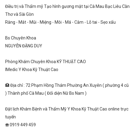
Điều trị và Thẩm mỹ Tạo hình gương mặt tại Cà Mau Bạc Liêu Cần
Thơ và Sài Gòn
Răng - Mắt - Mũi - Miệng - Môi - Má - Cằm - Lỗ tai - Sẹo xấu
Bs Chuyên Khoa
NGUYỄN ĐẶNG DUY
Phòng Khám Chuyên Khoa KỸ THUẬT CAO
IMedic Y Khoa Kỹ Thuật Cao
🏥 Địa chỉ : 72 Phạm Hồng Thám Phường An Xuyên ( phường 4 cũ
) Thành phố Cà Mau ( Đối diện Nữ Bs Nam )
Đặt lịch Khám Bệnh và Thẩm Mỹ Y Khoa Kỹ Thuật Cao online trực
tuyến
☎️ 0919 449 459