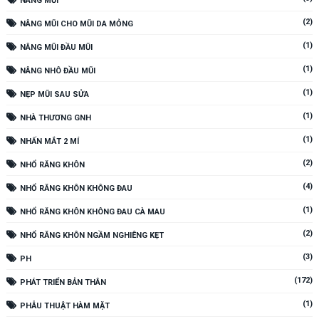
NÂNG MŨI
(2)
NÂNG MŨI CHO MŨI DA MỎNG
(1)
NÂNG MŨI ĐẦU MŨI
(1)
NÂNG NHÔ ĐẦU MŨI
(1)
NẸP MŨI SAU SỬA
(1)
NHÀ THƯƠNG GNH
(1)
NHẤN MẮT 2 MÍ
(2)
NHỔ RĂNG KHÔN
(4)
NHỔ RĂNG KHÔN KHÔNG ĐAU
(1)
NHỔ RĂNG KHÔN KHÔNG ĐAU CÀ MAU
(2)
NHỔ RĂNG KHÔN NGẦM NGHIÊNG KẸT
(3)
PH
(172)
PHÁT TRIỂN BẢN THÂN
(1)
PHẪU THUẬT HÀM MẶT