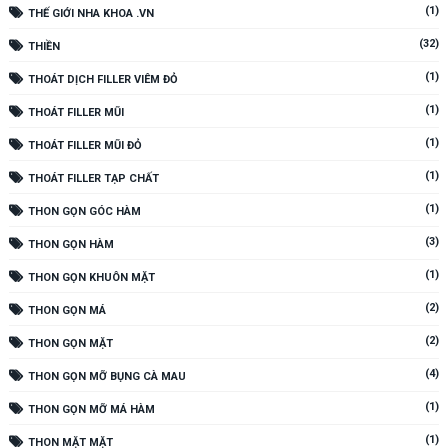
(1)
THẾ GIỚI NHA KHOA .VN
(32)
THIỀN
(1)
THOÁT DỊCH FILLER VIÊM ĐỎ
(1)
THOÁT FILLER MŨI
(1)
THOÁT FILLER MŨI ĐỎ
(1)
THOÁT FILLER TẠP CHẤT
(1)
THON GỌN GÓC HÀM
(3)
THON GỌN HÀM
(1)
THON GỌN KHUÔN MẶT
(2)
THON GỌN MÁ
(2)
THON GỌN MẶT
(4)
THON GỌN MỠ BỤNG CÀ MAU
(1)
THON GỌN MỠ MÁ HÀM
(1)
THON MẶT MẶT