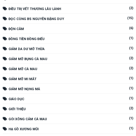
(2)
ĐIỀU TRỊ VẾT THƯƠNG LÂU LÀNH
(15)
ĐỌC CÙNG BS NGUYỄN ĐẶNG DUY
(6)
ĐỘN CẰM
(1)
ĐỒNG TIỀN ĐỒNG ĐIẾU
(1)
GIẢM DA DƯ MỠ THỪA
(2)
GIẢM MỠ BỤNG CÀ MAU
(2)
GIẢM MỠ CÀ MAU
(1)
GIẢM MỠ MI MẮT
(1)
GIẢM MỠ NỌNG MÁ
(1)
GIÁO DỤC
(2)
GIỚI THIỆU
(1)
GÓI XÔNG CẢM CÀ MAU
(1)
HẠ GỒ XƯƠNG MŨI