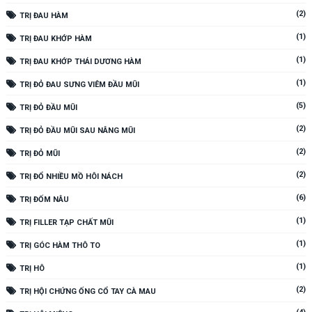
(2)
TRỊ ĐAU HÀM
(1)
TRỊ ĐAU KHỚP HÀM
(1)
TRỊ ĐAU KHỚP THÁI DƯƠNG HÀM
(1)
TRỊ ĐỎ ĐAU SƯNG VIÊM ĐẦU MŨI
(5)
TRỊ ĐỎ ĐẦU MŨI
(2)
TRỊ ĐỎ ĐẦU MŨI SAU NÂNG MŨI
(2)
TRỊ ĐỎ MŨI
(2)
TRỊ ĐỔ NHIỀU MỒ HÔI NÁCH
(6)
TRỊ ĐỐM NÂU
(1)
TRỊ FILLER TẠP CHẤT MŨI
(1)
TRỊ GÓC HÀM THÔ TO
(1)
TRỊ HÔ
(2)
TRỊ HỘI CHỨNG ỐNG CỔ TAY CÀ MAU