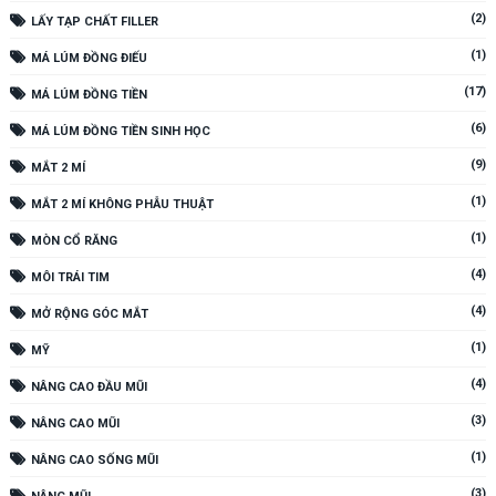
(2)
LẤY TẠP CHẤT FILLER
(1)
MÁ LÚM ĐỒNG ĐIẾU
(17)
MÁ LÚM ĐỒNG TIỀN
(6)
MÁ LÚM ĐỒNG TIỀN SINH HỌC
(9)
MẮT 2 MÍ
(1)
MẮT 2 MÍ KHÔNG PHẪU THUẬT
(1)
MÒN CỔ RĂNG
(4)
MÔI TRÁI TIM
(4)
MỞ RỘNG GÓC MẮT
(1)
MỸ
(4)
NÂNG CAO ĐẦU MŨI
(3)
NÂNG CAO MŨI
(1)
NÂNG CAO SỐNG MŨI
(3)