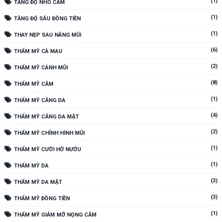
(1)
TĂNG ĐỘ NHÔ CẰM
(1)
TĂNG ĐỘ SÂU ĐỒNG TIỀN
(1)
THAY NẸP SAU NÂNG MŨI
(6)
THẨM MỸ CÀ MAU
(2)
THẨM MỸ CÁNH MŨI
(8)
THẨM MỸ CẰM
(1)
THẨM MỸ CĂNG DA
(4)
THẨM MỸ CĂNG DA MẶT
(2)
THẨM MỸ CHỈNH HÌNH MŨI
(1)
THẨM MỸ CƯỜI HỞ NƯỚU
(1)
THẨM MỸ DA
(3)
THẨM MỸ DA MẶT
(3)
THẨM MỸ ĐỒNG TIỀN
(1)
THẨM MỸ GIẢM MỠ NỌNG CẰM