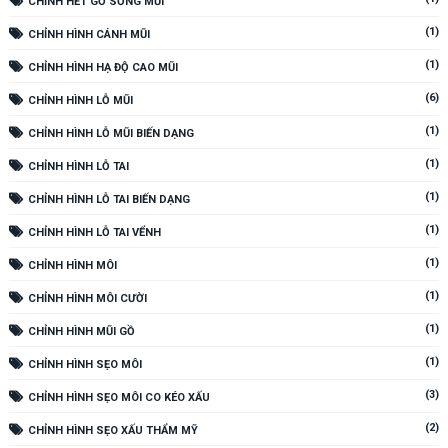
CHỈNH HẾT GỒ SỐNG MŨI
(1)
CHỈNH HÌNH CÁNH MŨI
(1)
CHỈNH HÌNH HẠ ĐỘ CAO MŨI
(6)
CHỈNH HÌNH LỖ MŨI
(1)
CHỈNH HÌNH LỖ MŨI BIẾN DẠNG
(1)
CHỈNH HÌNH LỖ TAI
(1)
CHỈNH HÌNH LỖ TAI BIẾN DẠNG
(1)
CHỈNH HÌNH LỖ TAI VỂNH
(1)
CHỈNH HÌNH MÔI
(1)
CHỈNH HÌNH MÔI CƯỜI
(1)
CHỈNH HÌNH MŨI GỒ
(1)
CHỈNH HÌNH SẸO MÔI
(3)
CHỈNH HÌNH SẸO MÔI CO KÉO XẤU
(2)
CHỈNH HÌNH SẸO XẤU THẨM MỸ