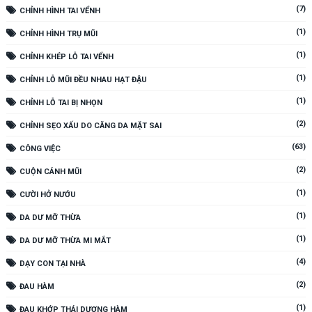
(7)
CHỈNH HÌNH TAI VỂNH
(1)
CHỈNH HÌNH TRỤ MŨI
(1)
CHỈNH KHÉP LỖ TAI VỂNH
(1)
CHỈNH LỖ MŨI ĐỀU NHAU HẠT ĐẬU
(1)
CHỈNH LỖ TAI BỊ NHỌN
(2)
CHỈNH SẸO XẤU DO CĂNG DA MẶT SAI
(63)
CÔNG VIỆC
(2)
CUỘN CÁNH MŨI
(1)
CƯỜI HỞ NƯỚU
(1)
DA DƯ MỠ THỪA
(1)
DA DƯ MỠ THỪA MI MẮT
(4)
DẠY CON TẠI NHÀ
(2)
ĐAU HÀM
(1)
ĐAU KHỚP THÁI DƯƠNG HÀM