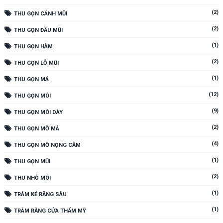
(2)
THU GỌN CÁNH MŨI
(2)
THU GỌN ĐẦU MŨI
(1)
THU GỌN HÀM
(2)
THU GỌN LỖ MŨI
(1)
THU GỌN MÁ
(12)
THU GỌN MÔI
(9)
THU GỌN MÔI DÀY
(2)
THU GỌN MỠ MÁ
(4)
THU GỌN MỠ NỌNG CẰM
(1)
THU GỌN MŨI
(2)
THU NHỎ MÔI
(1)
TRÁM KẺ RĂNG SÂU
(1)
TRÁM RĂNG CỬA THẨM MỸ