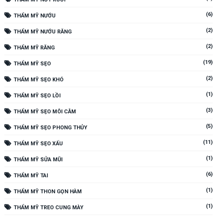
(6)
THẨM MỸ NƯỚU
(2)
THẨM MỸ NƯỚU RĂNG
(2)
THẨM MỸ RĂNG
(19)
THẨM MỸ SẸO
(2)
THẨM MỸ SẸO KHÓ
(1)
THẨM MỸ SẸO LỒI
(3)
THẨM MỸ SẸO MÔI CẰM
(5)
THẨM MỸ SẸO PHONG THỦY
(11)
THẨM MỸ SẸO XẤU
(1)
THẨM MỸ SỬA MŨI
(6)
THẨM MỸ TAI
(1)
THẨM MỸ THON GỌN HÀM
(1)
THẨM MỸ TREO CUNG MÀY