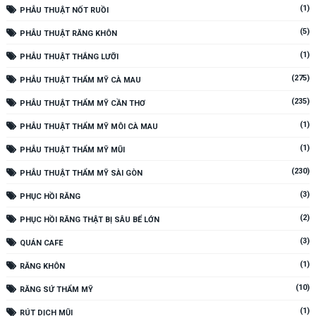
(1)
PHẪU THUẬT NỐT RUỒI
(5)
PHẪU THUẬT RĂNG KHÔN
(1)
PHẪU THUẬT THẮNG LƯỠI
(275)
PHẪU THUẬT THẨM MỸ CÀ MAU
(235)
PHẪU THUẬT THẨM MỸ CẦN THƠ
(1)
PHẪU THUẬT THẨM MỸ MÔI CÀ MAU
(1)
PHẪU THUẬT THẨM MỸ MŨI
(230)
PHẪU THUẬT THẨM MỸ SÀI GÒN
(3)
PHỤC HỒI RĂNG
(2)
PHỤC HỒI RĂNG THẬT BỊ SÂU BỂ LỚN
(3)
QUÁN CAFE
(1)
RĂNG KHÔN
(10)
RĂNG SỨ THẨM MỸ
(1)
RÚT DỊCH MŨI