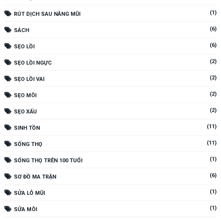
(1)
RÚT DỊCH SAU NÂNG MŨI
(6)
SÁCH
(6)
SẸO LỒI
(2)
SẸO LỒI NGỰC
(2)
SẸO LỒI VAI
(2)
SẸO MÔI
(2)
SẸO XẤU
(11)
SINH TỒN
(11)
SỐNG THỌ
(1)
SỐNG THỌ TRÊN 100 TUỔI
(6)
SƠ ĐỒ MA TRẬN
(1)
SỬA LỖ MŨI
(1)
SỬA MÔI