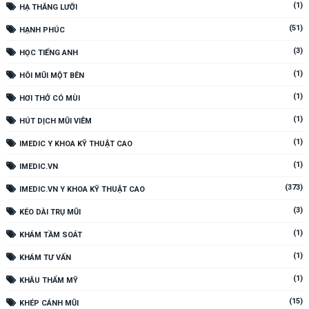
(1)
HẠ THẮNG LƯỠI
(51)
HẠNH PHÚC
(3)
HỌC TIẾNG ANH
(1)
HÔI MŨI MỘT BÊN
(1)
HƠI THỞ CÓ MÙI
(1)
HÚT DỊCH MŨI VIÊM
(1)
IMEDIC Y KHOA KỸ THUẬT CAO
(1)
IMEDIC.VN
(373)
IMEDIC.VN Y KHOA KỸ THUẬT CAO
(3)
KÉO DÀI TRỤ MŨI
(1)
KHÁM TẦM SOÁT
(1)
KHÁM TƯ VẤN
(1)
KHÂU THẨM MỸ
(15)
KHÉP CÁNH MŨI