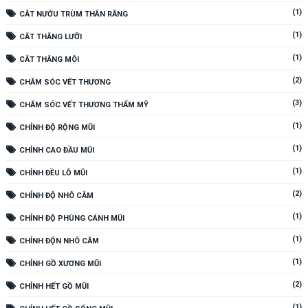
(1)
CẮT NƯỚU TRÙM THÂN RĂNG
(1)
CẮT THẮNG LƯỠI
(1)
CẮT THẮNG MÔI
(2)
CHĂM SÓC VẾT THƯƠNG
(3)
CHĂM SÓC VẾT THƯƠNG THẨM MỸ
(1)
CHỈNH ĐỘ RỘNG MŨI
(1)
CHỈNH CAO ĐẦU MŨI
(1)
CHỈNH ĐỀU LỖ MŨI
(2)
CHỈNH ĐỘ NHÔ CẰM
(1)
CHỈNH ĐỘ PHÙNG CÁNH MŨI
(1)
CHỈNH ĐỘN NHÔ CẰM
(1)
CHỈNH GỒ XƯƠNG MŨI
(2)
CHỈNH HẾT GỒ MŨI
(1)