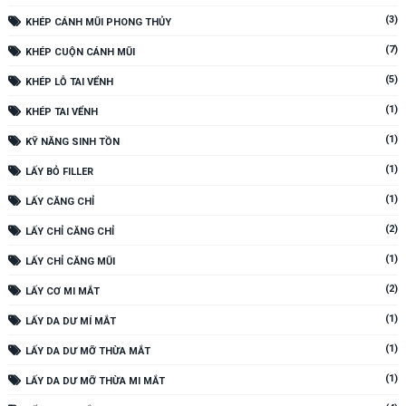
(3)
KHÉP CÁNH MŨI PHONG THỦY
(7)
KHÉP CUỘN CÁNH MŨI
(5)
KHÉP LỖ TAI VỂNH
(1)
KHÉP TAI VỂNH
(1)
KỸ NĂNG SINH TỒN
(1)
LẤY BỎ FILLER
(1)
LẤY CĂNG CHỈ
(2)
LẤY CHỈ CĂNG CHỈ
(1)
LẤY CHỈ CĂNG MŨI
(2)
LẤY CƠ MI MẮT
(1)
LẤY DA DƯ MÍ MẮT
(1)
LẤY DA DƯ MỠ THỪA MẮT
(1)
LẤY DA DƯ MỠ THỪA MI MẮT