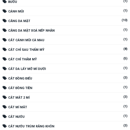
(1)
BƯỚU
(1)
CÁNH MŨI
(10)
CĂNG DA MẶT
(1)
CĂNG DA MẶT XOÁ NẾP NHĂN
(1)
CẮT CÁNH MŨI CÀ MAU
(8)
CẮT CHỈ SAU THẨM MỸ
(5)
CẮT CHỈ THẨM MỸ
(1)
CẮT DA LẤY MỠ MÍ DƯỚI
(3)
CẮT ĐỒNG ĐIẾU
(1)
CẮT ĐỒNG TIỀN
(3)
CẮT MẮT 2 MÍ
(1)
CẮT MÍ MẮT
(1)
CẮT NƯỚU
(3)
CẮT NƯỚU TRÙM RĂNG KHÔN