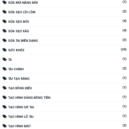
(1)
SỬA MŨI NÂNG MŨI
(2)
SỬA SẸO LỒI LÕM
(4)
SỬA SẸO MÔI
(4)
SỬA SẸO XẤU
(3)
SỬA TAI BIẾN DẠNG
(24)
SỨC KHỎE
(1)
TA
(2)
TÀI CHÍNH
(1)
TÁI TẠO RĂNG
(1)
TẠO ĐỒNG ĐIẾU
(1)
TẠO HÌNH DÁNG ĐỒNG TIỀN
(1)
TẠO HÌNH GỜ TAI
(1)
TẠO HÌNH LỖ TAI
(2)
TẠO HÌNH MẮT