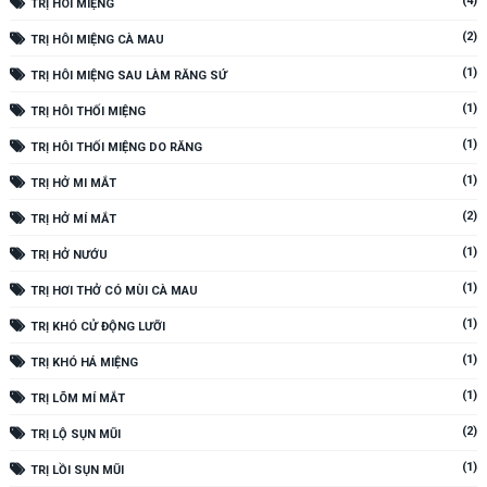
(4)
TRỊ HÔI MIỆNG
(2)
TRỊ HÔI MIỆNG CÀ MAU
(1)
TRỊ HÔI MIỆNG SAU LÀM RĂNG SỨ
(1)
TRỊ HÔI THỐI MIỆNG
(1)
TRỊ HÔI THỐI MIỆNG DO RĂNG
(1)
TRỊ HỞ MI MẮT
(2)
TRỊ HỞ MÍ MẮT
(1)
TRỊ HỞ NƯỚU
(1)
TRỊ HƠI THỞ CÓ MÙI CÀ MAU
(1)
TRỊ KHÓ CỬ ĐỘNG LƯỠI
(1)
TRỊ KHÓ HÁ MIỆNG
(1)
TRỊ LÕM MÍ MẮT
(2)
TRỊ LỘ SỤN MŨI
(1)
TRỊ LỒI SỤN MŨI