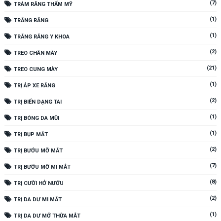
(7)
TRÁM RĂNG THẨM MỸ
(1)
TRẮNG RĂNG
(1)
TRẮNG RĂNG Y KHOA
(2)
TREO CHÂN MÀY
(21)
TREO CUNG MÀY
(1)
TRỊ ÁP XE RĂNG
(2)
TRỊ BIẾN DẠNG TAI
(1)
TRỊ BÓNG DA MŨI
(1)
TRỊ BỤP MẮT
(2)
TRỊ BƯỚU MỠ MẮT
(7)
TRỊ BƯỚU MỠ MI MẮT
(8)
TRỊ CƯỜI HỞ NƯỚU
(2)
TRỊ DA DƯ MI MẮT
(1)
TRỊ DA DƯ MỠ THỪA MẮT