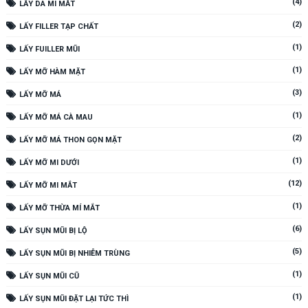
(4)
LẤY DA MI MẮT
(2)
LẤY FILLER TẠP CHẤT
(1)
LẤY FUILLER MŨI
(1)
LẤY MỠ HÀM MẶT
(3)
LẤY MỠ MÁ
(1)
LẤY MỠ MÁ CÀ MAU
(2)
LẤY MỠ MÁ THON GỌN MẶT
(1)
LẤY MỠ MI DƯỚI
(12)
LẤY MỠ MI MẮT
(1)
LẤY MỠ THỪA MÍ MẮT
(6)
LẤY SỤN MŨI BỊ LỘ
(5)
LẤY SỤN MŨI BỊ NHIỄM TRÙNG
(1)
LẤY SỤN MŨI CŨ
(1)
LẤY SỤN MŨI ĐẶT LẠI TỨC THÌ