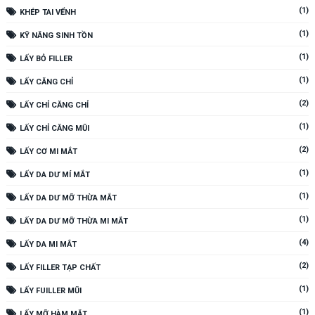
(1)
KHÉP TAI VỂNH
(1)
KỸ NĂNG SINH TỒN
(1)
LẤY BỎ FILLER
(1)
LẤY CĂNG CHỈ
(2)
LẤY CHỈ CĂNG CHỈ
(1)
LẤY CHỈ CĂNG MŨI
(2)
LẤY CƠ MI MẮT
(1)
LẤY DA DƯ MÍ MẮT
(1)
LẤY DA DƯ MỠ THỪA MẮT
(1)
LẤY DA DƯ MỠ THỪA MI MẮT
(4)
LẤY DA MI MẮT
(2)
LẤY FILLER TẠP CHẤT
(1)
LẤY FUILLER MŨI
(1)
LẤY MỠ HÀM MẶT