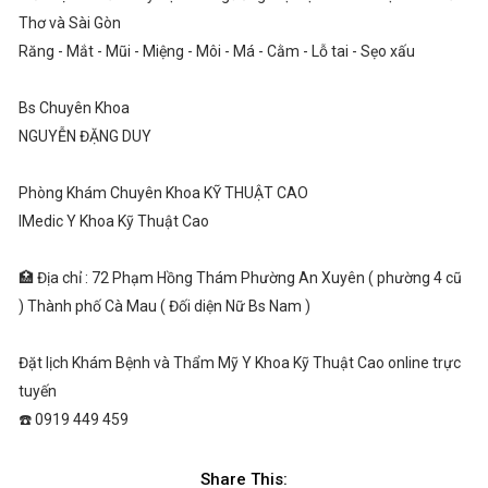
Thơ và Sài Gòn
Răng - Mắt - Mũi - Miệng - Môi - Má - Cằm - Lỗ tai - Sẹo xấu
Bs Chuyên Khoa
NGUYỄN ĐẶNG DUY
Phòng Khám Chuyên Khoa KỸ THUẬT CAO
IMedic Y Khoa Kỹ Thuật Cao
🏥 Địa chỉ : 72 Phạm Hồng Thám Phường An Xuyên ( phường 4 cũ
) Thành phố Cà Mau ( Đối diện Nữ Bs Nam )
Đặt lịch Khám Bệnh và Thẩm Mỹ Y Khoa Kỹ Thuật Cao online trực
tuyến
☎️ 0919 449 459
Share This: