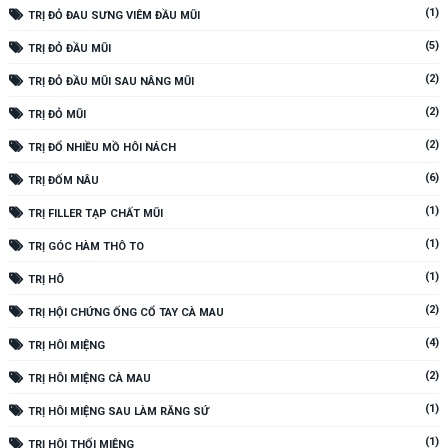
(1)
TRỊ ĐỎ ĐAU SƯNG VIÊM ĐẦU MŨI
(5)
TRỊ ĐỎ ĐẦU MŨI
(2)
TRỊ ĐỎ ĐẦU MŨI SAU NÂNG MŨI
(2)
TRỊ ĐỎ MŨI
(2)
TRỊ ĐỔ NHIỀU MỒ HÔI NÁCH
(6)
TRỊ ĐỐM NÂU
(1)
TRỊ FILLER TẠP CHẤT MŨI
(1)
TRỊ GÓC HÀM THÔ TO
(1)
TRỊ HÔ
(2)
TRỊ HỘI CHỨNG ỐNG CỔ TAY CÀ MAU
(4)
TRỊ HÔI MIỆNG
(2)
TRỊ HÔI MIỆNG CÀ MAU
(1)
TRỊ HÔI MIỆNG SAU LÀM RĂNG SỨ
(1)
TRỊ HÔI THỐI MIỆNG