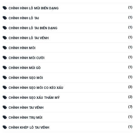
(1)
CHỈNH HÌNH LỖ MŨI BIẾN DẠNG
(1)
CHỈNH HÌNH LỖ TAI
(1)
CHỈNH HÌNH LỖ TAI BIẾN DẠNG
(1)
CHỈNH HÌNH LỖ TAI VỂNH
(1)
CHỈNH HÌNH MÔI
(1)
CHỈNH HÌNH MÔI CƯỜI
(1)
CHỈNH HÌNH MŨI GỒ
(1)
CHỈNH HÌNH SẸO MÔI
(3)
CHỈNH HÌNH SẸO MÔI CO KÉO XẤU
(2)
CHỈNH HÌNH SẸO XẤU THẨM MỸ
(7)
CHỈNH HÌNH TAI VỂNH
(1)
CHỈNH HÌNH TRỤ MŨI
(1)
CHỈNH KHÉP LỖ TAI VỂNH