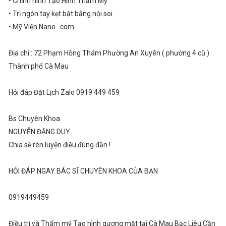
• Chỉnh hình Tạo Hình Thẩm Mỹ
• Trị ngón tay kẹt bật bằng nội soi
• Mỹ Viện Nano . com
Địa chỉ : 72 Phạm Hồng Thám Phường An Xuyên ( phường 4 cũ )
Thành phố Cà Mau
Hỏi đáp Đặt Lịch Zalo 0919 449 459
Bs Chuyên Khoa
NGUYỄN ĐẶNG DUY
Chia sẻ rèn luyện điều đúng đắn !
HỎI ĐÁP NGAY BÁC SĨ CHUYÊN KHOA CỦA BẠN
0919449459
Điều trị và Thẩm mỹ Tạo hình gương mặt tại Cà Mau Bạc Liêu Cần