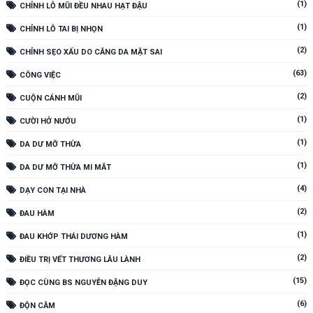
(1)
CHỈNH LỖ MŨI ĐỀU NHAU HẠT ĐẬU
(1)
CHỈNH LỖ TAI BỊ NHỌN
(2)
CHỈNH SẸO XẤU DO CĂNG DA MẶT SAI
(63)
CÔNG VIỆC
(2)
CUỘN CÁNH MŨI
(1)
CƯỜI HỞ NƯỚU
(1)
DA DƯ MỠ THỪA
(1)
DA DƯ MỠ THỪA MI MẮT
(4)
DẠY CON TẠI NHÀ
(2)
ĐAU HÀM
(1)
ĐAU KHỚP THÁI DƯƠNG HÀM
(2)
ĐIỀU TRỊ VẾT THƯƠNG LÂU LÀNH
(15)
ĐỌC CÙNG BS NGUYỄN ĐẶNG DUY
(6)
ĐỘN CẰM