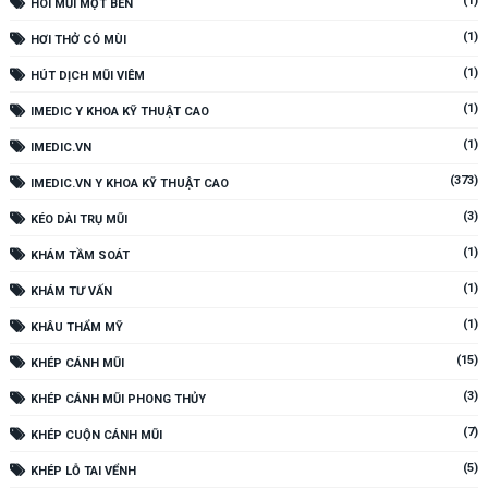
(1)
HÔI MŨI MỘT BÊN
(1)
HƠI THỞ CÓ MÙI
(1)
HÚT DỊCH MŨI VIÊM
(1)
IMEDIC Y KHOA KỸ THUẬT CAO
(1)
IMEDIC.VN
(373)
IMEDIC.VN Y KHOA KỸ THUẬT CAO
(3)
KÉO DÀI TRỤ MŨI
(1)
KHÁM TẦM SOÁT
(1)
KHÁM TƯ VẤN
(1)
KHÂU THẨM MỸ
(15)
KHÉP CÁNH MŨI
(3)
KHÉP CÁNH MŨI PHONG THỦY
(7)
KHÉP CUỘN CÁNH MŨI
(5)
KHÉP LỖ TAI VỂNH