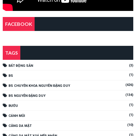
FACEBOOK
TAGS
(3)
BẤT ĐỘNG SẢN
(1)
BS
(426)
BS CHUYÊN KHOA NGUYỄN ĐẶNG DUY
(134)
BS NGUYỄN ĐẶNG DUY
(1)
BƯỚU
(1)
CÁNH MŨI
(10)
CĂNG DA MẶT
(1)
CĂNG DA MẶT XOÁ NẾP NHĂN