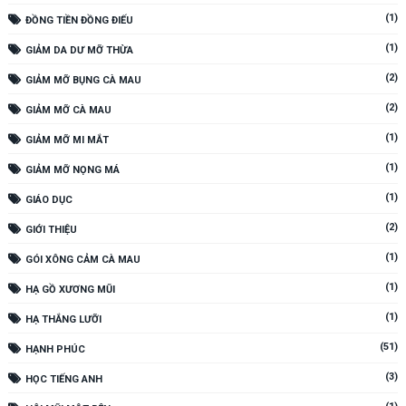
(1)
ĐỒNG TIỀN ĐỒNG ĐIẾU
(1)
GIẢM DA DƯ MỠ THỪA
(2)
GIẢM MỠ BỤNG CÀ MAU
(2)
GIẢM MỠ CÀ MAU
(1)
GIẢM MỠ MI MẮT
(1)
GIẢM MỠ NỌNG MÁ
(1)
GIÁO DỤC
(2)
GIỚI THIỆU
(1)
GÓI XÔNG CẢM CÀ MAU
(1)
HẠ GỒ XƯƠNG MŨI
(1)
HẠ THẮNG LƯỠI
(51)
HẠNH PHÚC
(3)
HỌC TIẾNG ANH