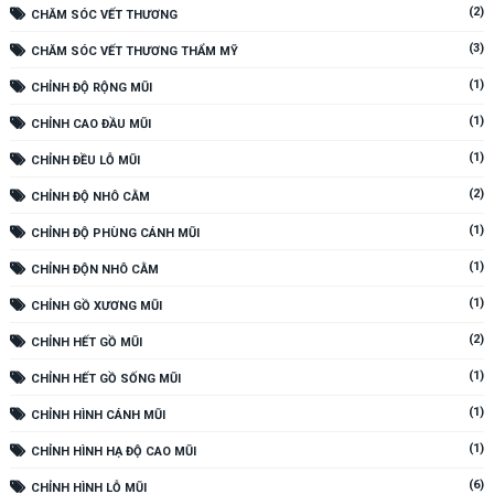
(2)
CHĂM SÓC VẾT THƯƠNG
(3)
CHĂM SÓC VẾT THƯƠNG THẨM MỸ
(1)
CHỈNH ĐỘ RỘNG MŨI
(1)
CHỈNH CAO ĐẦU MŨI
(1)
CHỈNH ĐỀU LỖ MŨI
(2)
CHỈNH ĐỘ NHÔ CẰM
(1)
CHỈNH ĐỘ PHÙNG CÁNH MŨI
(1)
CHỈNH ĐỘN NHÔ CẰM
(1)
CHỈNH GỒ XƯƠNG MŨI
(2)
CHỈNH HẾT GỒ MŨI
(1)
CHỈNH HẾT GỒ SỐNG MŨI
(1)
CHỈNH HÌNH CÁNH MŨI
(1)
CHỈNH HÌNH HẠ ĐỘ CAO MŨI
(6)
CHỈNH HÌNH LỖ MŨI