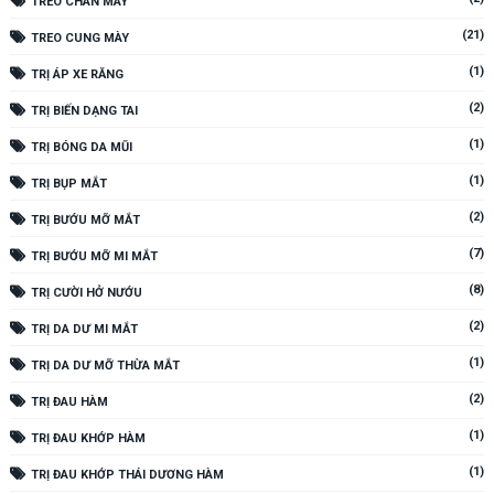
TREO CHÂN MÀY
(21)
TREO CUNG MÀY
(1)
TRỊ ÁP XE RĂNG
(2)
TRỊ BIẾN DẠNG TAI
(1)
TRỊ BÓNG DA MŨI
(1)
TRỊ BỤP MẮT
(2)
TRỊ BƯỚU MỠ MẮT
(7)
TRỊ BƯỚU MỠ MI MẮT
(8)
TRỊ CƯỜI HỞ NƯỚU
(2)
TRỊ DA DƯ MI MẮT
(1)
TRỊ DA DƯ MỠ THỪA MẮT
(2)
TRỊ ĐAU HÀM
(1)
TRỊ ĐAU KHỚP HÀM
(1)
TRỊ ĐAU KHỚP THÁI DƯƠNG HÀM