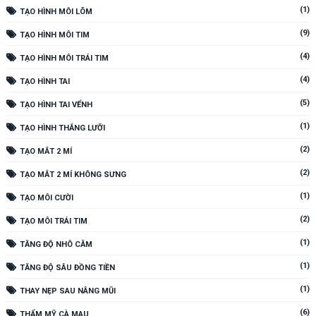
(1)
TẠO HÌNH MÔI LÕM
(9)
TẠO HÌNH MÔI TIM
(4)
TẠO HÌNH MÔI TRÁI TIM
(4)
TẠO HÌNH TAI
(5)
TẠO HÌNH TAI VỂNH
(1)
TẠO HÌNH THẮNG LƯỠI
(2)
TẠO MẮT 2 MÍ
(2)
TẠO MẮT 2 MÍ KHÔNG SƯNG
(1)
TẠO MÔI CƯỜI
(2)
TẠO MÔI TRÁI TIM
(1)
TĂNG ĐỘ NHÔ CẰM
(1)
TĂNG ĐỘ SÂU ĐỒNG TIỀN
(1)
THAY NẸP SAU NÂNG MŨI
(6)
THẨM MỸ CÀ MAU