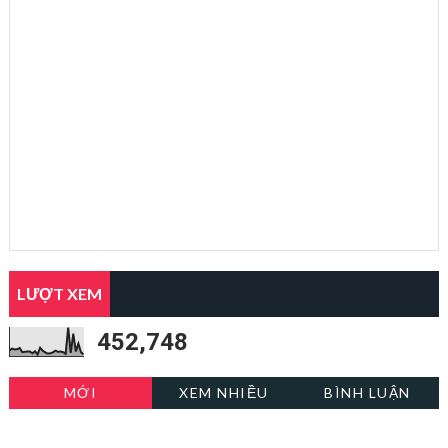
LƯỢT XEM
452,748
MỚI
XEM NHIỀU
BÌNH LUẬN