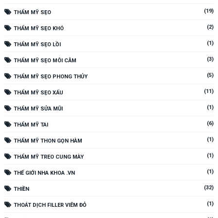
(19)
THẨM MỸ SẸO
(2)
THẨM MỸ SẸO KHÓ
(1)
THẨM MỸ SẸO LỒI
(3)
THẨM MỸ SẸO MÔI CẰM
(5)
THẨM MỸ SẸO PHONG THỦY
(11)
THẨM MỸ SẸO XẤU
(1)
THẨM MỸ SỬA MŨI
(6)
THẨM MỸ TAI
(1)
THẨM MỸ THON GỌN HÀM
(1)
THẨM MỸ TREO CUNG MÀY
(1)
THẾ GIỚI NHA KHOA .VN
(32)
THIỀN
(1)
THOÁT DỊCH FILLER VIÊM ĐỎ