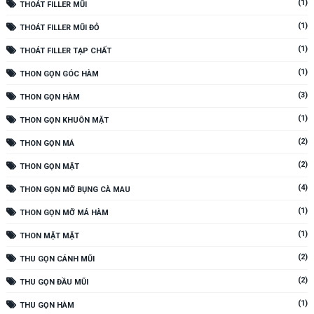
(1)
THOÁT FILLER MŨI
(1)
THOÁT FILLER MŨI ĐỎ
(1)
THOÁT FILLER TẠP CHẤT
(1)
THON GỌN GÓC HÀM
(3)
THON GỌN HÀM
(1)
THON GỌN KHUÔN MẶT
(2)
THON GỌN MÁ
(2)
THON GỌN MẶT
(4)
THON GỌN MỠ BỤNG CÀ MAU
(1)
THON GỌN MỠ MÁ HÀM
(1)
THON MẶT MẶT
(2)
THU GỌN CÁNH MŨI
(2)
THU GỌN ĐẦU MŨI
(1)
THU GỌN HÀM