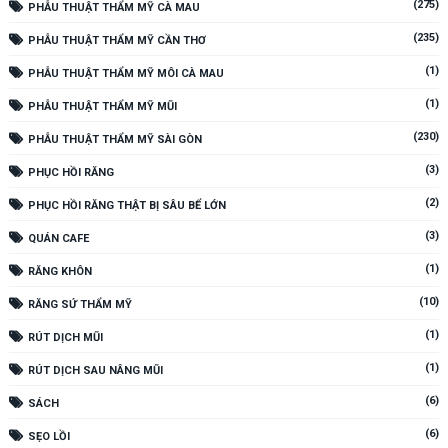
(275)
PHẪU THUẬT THẨM MỸ CÀ MAU
(235)
PHẪU THUẬT THẨM MỸ CẦN THƠ
(1)
PHẪU THUẬT THẨM MỸ MÔI CÀ MAU
(1)
PHẪU THUẬT THẨM MỸ MŨI
(230)
PHẪU THUẬT THẨM MỸ SÀI GÒN
(3)
PHỤC HỒI RĂNG
(2)
PHỤC HỒI RĂNG THẬT BỊ SÂU BỂ LỚN
(3)
QUÁN CAFE
(1)
RĂNG KHÔN
(10)
RĂNG SỨ THẨM MỸ
(1)
RÚT DỊCH MŨI
(1)
RÚT DỊCH SAU NÂNG MŨI
(6)
SÁCH
(6)
SẸO LỒI