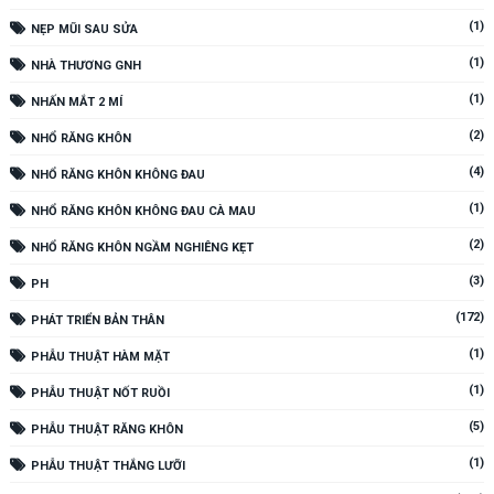
(1)
NẸP MŨI SAU SỬA
(1)
NHÀ THƯƠNG GNH
(1)
NHẤN MẮT 2 MÍ
(2)
NHỔ RĂNG KHÔN
(4)
NHỔ RĂNG KHÔN KHÔNG ĐAU
(1)
NHỔ RĂNG KHÔN KHÔNG ĐAU CÀ MAU
(2)
NHỔ RĂNG KHÔN NGẦM NGHIÊNG KẸT
(3)
PH
(172)
PHÁT TRIỂN BẢN THÂN
(1)
PHẪU THUẬT HÀM MẶT
(1)
PHẪU THUẬT NỐT RUỒI
(5)
PHẪU THUẬT RĂNG KHÔN
(1)
PHẪU THUẬT THẮNG LƯỠI