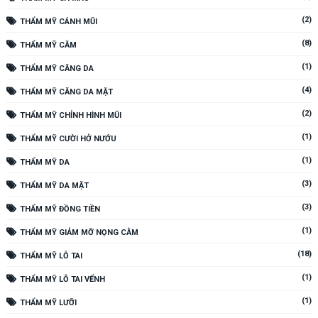
(2)
THẨM MỸ CÁNH MŨI
(8)
THẨM MỸ CẰM
(1)
THẨM MỸ CĂNG DA
(4)
THẨM MỸ CĂNG DA MẶT
(2)
THẨM MỸ CHỈNH HÌNH MŨI
(1)
THẨM MỸ CƯỜI HỞ NƯỚU
(1)
THẨM MỸ DA
(3)
THẨM MỸ DA MẶT
(3)
THẨM MỸ ĐỒNG TIỀN
(1)
THẨM MỸ GIẢM MỠ NỌNG CẰM
(18)
THẨM MỸ LỖ TAI
(1)
THẨM MỸ LỖ TAI VỂNH
(1)
THẨM MỸ LƯỠI