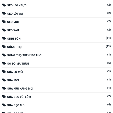
(2)
SẸO LỒI NGỰC
(2)
SẸO LỒI VAI
(2)
SẸO MÔI
(2)
SẸO XẤU
(11)
SINH TỒN
(11)
SỐNG THỌ
(1)
SỐNG THỌ TRÊN 100 TUỔI
(6)
SƠ ĐỒ MA TRẬN
(1)
SỬA LỖ MŨI
(1)
SỬA MÔI
(1)
SỬA MŨI NÂNG MŨI
(2)
SỬA SẸO LỒI LÕM
(4)
SỬA SẸO MÔI
(4)