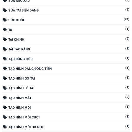
SỬA SẸO XẤU
(3)
SỬA TAI BIẾN DẠNG
(24)
SỨC KHỎE
(1)
TA
(2)
TÀI CHÍNH
(1)
TÁI TẠO RĂNG
(1)
TẠO ĐỒNG ĐIẾU
(1)
TẠO HÌNH DÁNG ĐỒNG TIỀN
(1)
TẠO HÌNH GỜ TAI
(1)
TẠO HÌNH LỖ TAI
(2)
TẠO HÌNH MẮT
(1)
TẠO HÌNH MÔI
(1)
TẠO HÌNH MÔI CƯỜI
(1)
TẠO HÌNH MÔI HỞ NHẸ