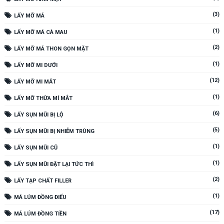
(3)
LẤY MỠ MÁ
(1)
LẤY MỠ MÁ CÀ MAU
(2)
LẤY MỠ MÁ THON GỌN MẶT
(1)
LẤY MỠ MI DƯỚI
(12)
LẤY MỠ MI MẮT
(1)
LẤY MỠ THỪA MÍ MẮT
(6)
LẤY SỤN MŨI BỊ LỘ
(5)
LẤY SỤN MŨI BỊ NHIỄM TRÙNG
(1)
LẤY SỤN MŨI CŨ
(1)
LẤY SỤN MŨI ĐẶT LẠI TỨC THÌ
(2)
LẤY TẠP CHẤT FILLER
(1)
MÁ LÚM ĐỒNG ĐIẾU
(17)
MÁ LÚM ĐỒNG TIỀN