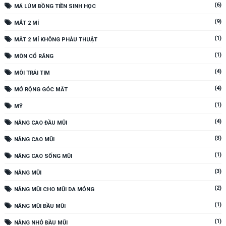
(6)
MÁ LÚM ĐỒNG TIỀN SINH HỌC
(9)
MẮT 2 MÍ
(1)
MẮT 2 MÍ KHÔNG PHẪU THUẬT
(1)
MÒN CỔ RĂNG
(4)
MÔI TRÁI TIM
(4)
MỞ RỘNG GÓC MẮT
(1)
MỸ
(4)
NÂNG CAO ĐẦU MŨI
(3)
NÂNG CAO MŨI
(1)
NÂNG CAO SỐNG MŨI
(3)
NÂNG MŨI
(2)
NÂNG MŨI CHO MŨI DA MỎNG
(1)
NÂNG MŨI ĐẦU MŨI
(1)
NÂNG NHÔ ĐẦU MŨI