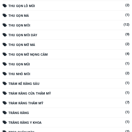
(2)
THU GỌN LỖ MŨI
(1)
THU GỌN MÁ
(12)
THU GỌN MÔI
(9)
THU GỌN MÔI DÀY
(2)
THU GỌN MỠ MÁ
(4)
THU GỌN MỠ NỌNG CẰM
(1)
THU GỌN MŨI
(2)
THU NHỎ MÔI
(1)
TRÁM KẺ RĂNG SÂU
(1)
TRÁM RĂNG CỬA THẨM MỸ
(7)
TRÁM RĂNG THẨM MỸ
(1)
TRẮNG RĂNG
(1)
TRẮNG RĂNG Y KHOA
(2)