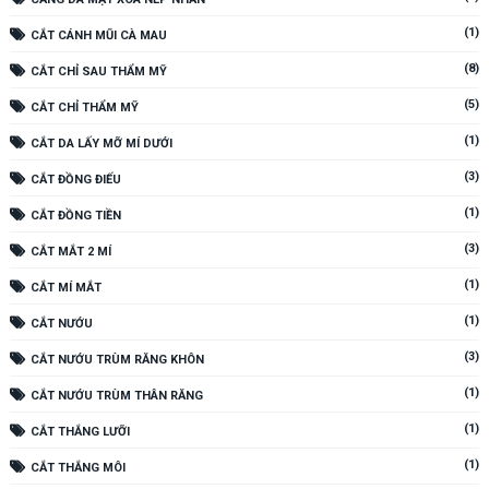
(1)
CẮT CÁNH MŨI CÀ MAU
(8)
CẮT CHỈ SAU THẨM MỸ
(5)
CẮT CHỈ THẨM MỸ
(1)
CẮT DA LẤY MỠ MÍ DƯỚI
(3)
CẮT ĐỒNG ĐIẾU
(1)
CẮT ĐỒNG TIỀN
(3)
CẮT MẮT 2 MÍ
(1)
CẮT MÍ MẮT
(1)
CẮT NƯỚU
(3)
CẮT NƯỚU TRÙM RĂNG KHÔN
(1)
CẮT NƯỚU TRÙM THÂN RĂNG
(1)
CẮT THẮNG LƯỠI
(1)
CẮT THẮNG MÔI