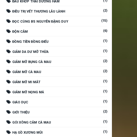
(1)
ĐAU KHỚP THÁI DƯƠNG HÀM
(2)
ĐIỀU TRỊ VẾT THƯƠNG LÂU LÀNH
(15)
ĐỌC CÙNG BS NGUYỄN ĐẶNG DUY
(6)
ĐỘN CẰM
(1)
ĐỒNG TIỀN ĐỒNG ĐIẾU
(1)
GIẢM DA DƯ MỠ THỪA
(2)
GIẢM MỠ BỤNG CÀ MAU
(2)
GIẢM MỠ CÀ MAU
(1)
GIẢM MỠ MI MẮT
(1)
GIẢM MỠ NỌNG MÁ
(1)
GIÁO DỤC
(2)
GIỚI THIỆU
(1)
GÓI XÔNG CẢM CÀ MAU
(1)
HẠ GỒ XƯƠNG MŨI