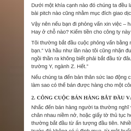
Dưới một khía cạnh nào đó chúng ta đều l
bài pitch nào cũng nhằm mục đích giao dịch
Vậy nên nếu bạn đi phỏng vấn xin việc – hã
Hay ở chỗ nào? Kiếm tiền cho công ty này
Tôi thường bắt đầu cuộc phỏng vấn bằng m
bạn.” Và hầu như lần nào tôi cũng nhận đ
ngồi thần ra không biết phải bắt đầu từ đâ
trường Y, ngành Z. Hết.”
Nếu chúng ta đến bản thân sức lao động c
làm sao có thể bán được hàng cho một cô
2. CÔNG CUỘC BÁN HÀNG BẮT ĐẦU 
Nhắc đến bán hàng người ta thường nghĩ v
chân nhau niềm nở, hoặc giấy tờ thủ tục 
thường bắt đầu từ ấn tượng đầu tiên. Nhi