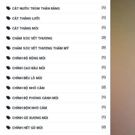
(1)
CẮT NƯỚU TRÙM THÂN RĂNG
(1)
CẮT THẮNG LƯỠI
(1)
CẮT THẮNG MÔI
(2)
CHĂM SÓC VẾT THƯƠNG
(3)
CHĂM SÓC VẾT THƯƠNG THẨM MỸ
(1)
CHỈNH ĐỘ RỘNG MŨI
(1)
CHỈNH CAO ĐẦU MŨI
(1)
CHỈNH ĐỀU LỖ MŨI
(2)
CHỈNH ĐỘ NHÔ CẰM
(1)
CHỈNH ĐỘ PHÙNG CÁNH MŨI
(1)
CHỈNH ĐỘN NHÔ CẰM
(1)
CHỈNH GỒ XƯƠNG MŨI
(2)
CHỈNH HẾT GỒ MŨI