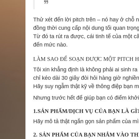
Thử xét đến lời pitch trên – nó hay ở chỗ 
đồng thời cung cấp nội dung tối quan trọn
Từ đó ta rút ra được, cái tinh tế của một 
đến mức nào.
LÀM SAO ĐỂ SOẠN ĐƯỢC MỘT PITCH 
Tôi xin khẳng định là không phải ai sinh r
chỉ kéo dài 30 giây đòi hỏi hàng giờ nghiề
Hãy suy ngẫm thật kỹ về thông điệp bạn muố
Nhưng trước hết để giúp bạn có điểm khởi 
1.SẢN PHẨM/DỊCH VỤ CỦA BẠN LÀ GÌ
Hãy mô tả thật ngắn gọn sản phẩm của mình
2. SẢN PHẨM CỦA BẠN NHẮM VÀO T