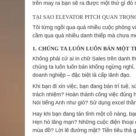
trên may ra bạn sẽ ra được một thứ gì đó 
TẠI SAO ELEVATOR PITCH QUAN TRỌN
Tôi từng ngồi qua quá nhiều cuộc phỏng 
cầm qua quá nhiều danh thiếp mà chưa một 
1. CHÚNG TA LUÔN LUÔN BÁN MỘT T
Không phải cứ ai in chữ Sales trên danh t
chúng ta luôn luôn bán không ngừng nghỉ,
doanh nghiệp – đặc biệt là cấp lãnh đạo.
Khi bạn đi xin việc, bạn đang bán trí tuệ,
trách nhiệm? Hoàn thành công việc đúng
Nói tiếng Anh như gió? Sử dụng excel thần
Hay khi bạn đang tán tỉnh một cô nàng, bạ
Hẹn hò lãng mạn? Những cuộc điện thoại 
mùa đồ? Lời lẽ đường mật? Tiền tiêu thả 