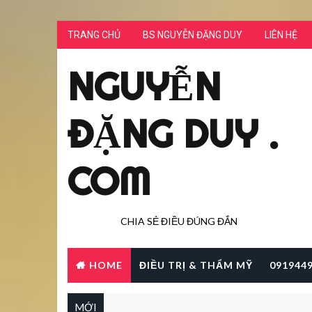
TRANG CHỦ
BS NGUYỄN ĐẶNG DUY
LIÊN HỆ
NGUYỄN
ĐẶNG DUY .
COM
CHIA SẺ ĐIỀU ĐÚNG ĐẮN
HOME
ĐIỀU TRỊ & THẨM MỸ
091944
MỚI