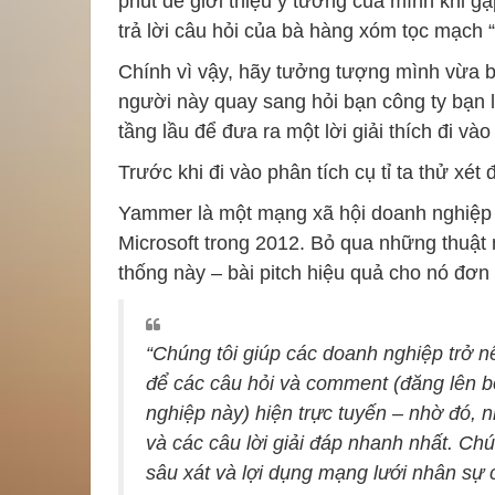
phút để giới thiệu ý tưởng của mình khi gặ
trả lời câu hỏi của bà hàng xóm tọc mạch “
Chính vì vậy, hãy tưởng tượng mình vừa b
người này quay sang hỏi bạn công ty bạn l
tầng lầu để đưa ra một lời giải thích đi và
Trước khi đi vào phân tích cụ tỉ ta thử xét
Yammer là một mạng xã hội doanh nghiệp có
Microsoft trong 2012. Bỏ qua những thuật n
thống này – bài pitch hiệu quả cho nó đơn 
“Chúng tôi giúp các doanh nghiệp trở 
để các câu hỏi và comment (đăng lên b
nghiệp này) hiện trực tuyến – nhờ đó, 
và các câu lời giải đáp nhanh nhất. Ch
sâu xát và lợi dụng mạng lưới nhân sự 