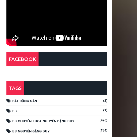
FACEBOOK
TAGS
(3)
BẤT ĐỘNG SẢN
(1)
BS
(426)
BS CHUYÊN KHOA NGUYỄN ĐẶNG DUY
(134)
BS NGUYỄN ĐẶNG DUY