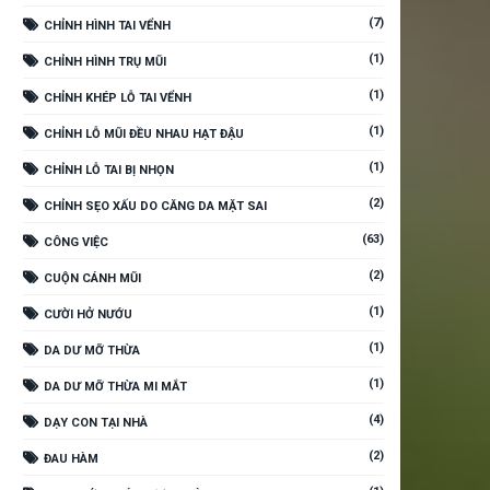
(7)
CHỈNH HÌNH TAI VỂNH
(1)
CHỈNH HÌNH TRỤ MŨI
(1)
CHỈNH KHÉP LỖ TAI VỂNH
(1)
CHỈNH LỖ MŨI ĐỀU NHAU HẠT ĐẬU
(1)
CHỈNH LỖ TAI BỊ NHỌN
(2)
CHỈNH SẸO XẤU DO CĂNG DA MẶT SAI
(63)
CÔNG VIỆC
(2)
CUỘN CÁNH MŨI
(1)
CƯỜI HỞ NƯỚU
(1)
DA DƯ MỠ THỪA
(1)
DA DƯ MỠ THỪA MI MẮT
(4)
DẠY CON TẠI NHÀ
(2)
ĐAU HÀM