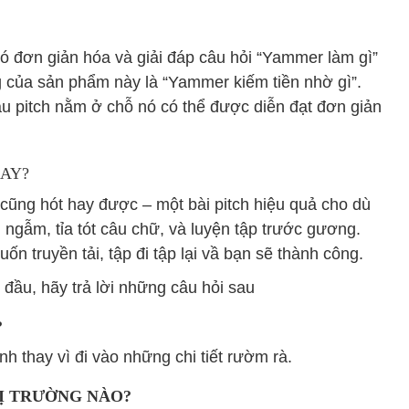
nó đơn giản hóa và giải đáp câu hỏi “Yammer làm gì”
g của sản phẩm này là “Yammer kiếm tiền nhờ gì”.
câu pitch nằm ở chỗ nó có thể được diễn đạt đơn giản
HAY?
a cũng hót hay được – một bài pitch hiệu quả cho dù
n ngẫm, tỉa tót câu chữ, và luyện tập trước gương.
n truyền tải, tập đi tập lại vầ bạn sẽ thành công.
đầu, hãy trả lời những câu hỏi sau
?
 thay vì đi vào những chi tiết rườm rà.
HỊ TRƯỜNG NÀO?