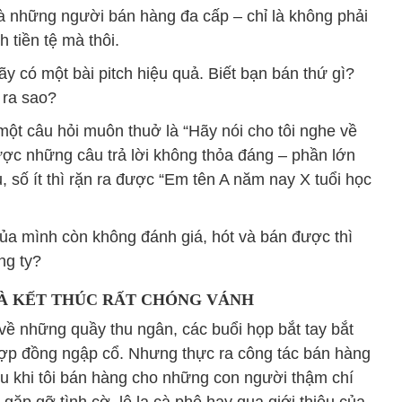
à những người bán hàng đa cấp – chỉ là không phải
 tiền tệ mà thôi.
y có một bài pitch hiệu quả. Biết bạn bán thứ gì?
 ra sao?
ột câu hỏi muôn thuở là “Hãy nói cho tôi nghe về
ược những câu trả lời không thỏa đáng – phần lớn
u, số ít thì rặn ra được “Em tên A năm nay X tuổi học
ủa mình còn không đánh giá, hót và bán được thì
ng ty?
VÀ KẾT THÚC RẤT CHÓNG VÁNH
ề những quầy thu ngân, các buổi họp bắt tay bắt
hợp đồng ngập cổ. Nhưng thực ra công tác bán hàng
ều khi tôi bán hàng cho những con người thậm chí