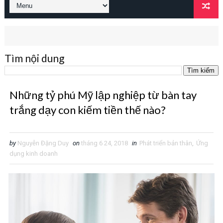
Tìm nội dung
Những tỷ phú Mỹ lập nghiệp từ bàn tay
trắng dạy con kiếm tiền thế nào?
by
Nguyễn Đặng Duy
on
tháng 6 24, 2018
in
Phát triển bản thân
,
Ứng
dụng kinh doanh