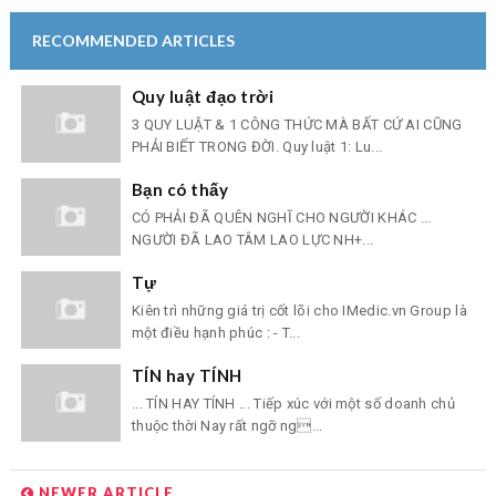
RECOMMENDED ARTICLES
Quy luật đạo trời
3 QUY LUẬT & 1 CÔNG THỨC MÀ BẤT CỨ AI CŨNG
PHẢI BIẾT TRONG ĐỜI. Quy luật 1: Lu...
Bạn có thấy
CÓ PHẢI ĐÃ QUÊN NGHĨ CHO NGƯỜI KHÁC ...
NGƯỜI ĐÃ LAO TÂM LAO LỰC NH+...
Tự
Kiên trì những giá trị cốt lõi cho IMedic.vn Group là
một điều hạnh phúc : - T...
TÍN hay TÍNH
... TÍN HAY TÍNH ... Tiếp xúc với một số doanh chủ
thuộc thời Nay rất ngỡ ng...
NEWER ARTICLE