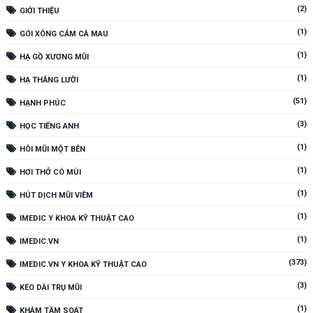
(2)
GIỚI THIỆU
(1)
GÓI XÔNG CẢM CÀ MAU
(1)
HẠ GỒ XƯƠNG MŨI
(1)
HẠ THẮNG LƯỠI
(51)
HẠNH PHÚC
(3)
HỌC TIẾNG ANH
(1)
HÔI MŨI MỘT BÊN
(1)
HƠI THỞ CÓ MÙI
(1)
HÚT DỊCH MŨI VIÊM
(1)
IMEDIC Y KHOA KỸ THUẬT CAO
(1)
IMEDIC.VN
(373)
IMEDIC.VN Y KHOA KỸ THUẬT CAO
(3)
KÉO DÀI TRỤ MŨI
(1)
KHÁM TẦM SOÁT