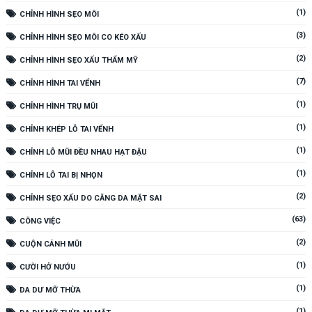
(1)
CHỈNH HÌNH SẸO MÔI
(3)
CHỈNH HÌNH SẸO MÔI CO KÉO XẤU
(2)
CHỈNH HÌNH SẸO XẤU THẨM MỸ
(7)
CHỈNH HÌNH TAI VỂNH
(1)
CHỈNH HÌNH TRỤ MŨI
(1)
CHỈNH KHÉP LỖ TAI VỂNH
(1)
CHỈNH LỖ MŨI ĐỀU NHAU HẠT ĐẬU
(1)
CHỈNH LỖ TAI BỊ NHỌN
(2)
CHỈNH SẸO XẤU DO CĂNG DA MẶT SAI
(63)
CÔNG VIỆC
(2)
CUỘN CÁNH MŨI
(1)
CƯỜI HỞ NƯỚU
(1)
DA DƯ MỠ THỪA
(1)