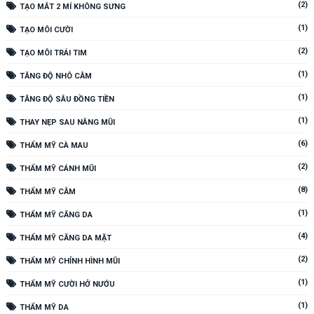
(2)
TẠO MẮT 2 MÍ KHÔNG SƯNG
(1)
TẠO MÔI CƯỜI
(2)
TẠO MÔI TRÁI TIM
(1)
TĂNG ĐỘ NHÔ CẰM
(1)
TĂNG ĐỘ SÂU ĐỒNG TIỀN
(1)
THAY NẸP SAU NÂNG MŨI
(6)
THẨM MỸ CÀ MAU
(2)
THẨM MỸ CÁNH MŨI
(8)
THẨM MỸ CẰM
(1)
THẨM MỸ CĂNG DA
(4)
THẨM MỸ CĂNG DA MẶT
(2)
THẨM MỸ CHỈNH HÌNH MŨI
(1)
THẨM MỸ CƯỜI HỞ NƯỚU
(1)
THẨM MỸ DA