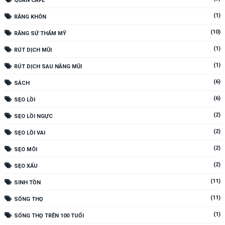
QUÁN CAFE
(1)
RĂNG KHÔN
(10)
RĂNG SỨ THẨM MỸ
(1)
RÚT DỊCH MŨI
(1)
RÚT DỊCH SAU NÂNG MŨI
(6)
SÁCH
(6)
SẸO LỒI
(2)
SẸO LỒI NGỰC
(2)
SẸO LỒI VAI
(2)
SẸO MÔI
(2)
SẸO XẤU
(11)
SINH TỒN
(11)
SỐNG THỌ
(1)
SỐNG THỌ TRÊN 100 TUỔI