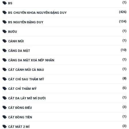
(1)
BS
(426)
BS CHUYÊN KHOA NGUYỄN ĐẶNG DUY
(134)
BS NGUYỄN ĐẶNG DUY
(1)
BƯỚU
(1)
CÁNH MŨI
(10)
CĂNG DA MẶT
(1)
CĂNG DA MẶT XOÁ NẾP NHĂN
(1)
CẮT CÁNH MŨI CÀ MAU
(8)
CẮT CHỈ SAU THẨM MỸ
(5)
CẮT CHỈ THẨM MỸ
(1)
CẮT DA LẤY MỠ MÍ DƯỚI
(3)
CẮT ĐỒNG ĐIẾU
(1)
CẮT ĐỒNG TIỀN
(3)
CẮT MẮT 2 MÍ