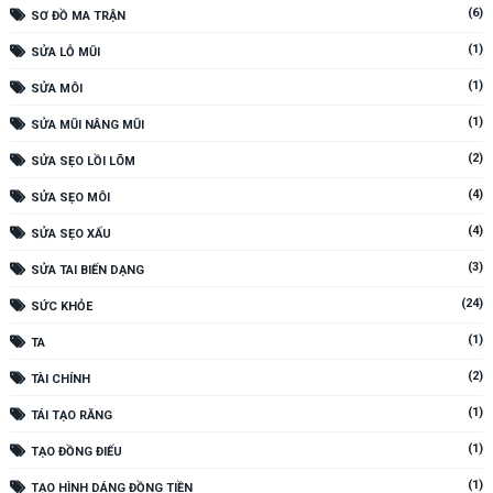
(6)
SƠ ĐỒ MA TRẬN
(1)
SỬA LỖ MŨI
(1)
SỬA MÔI
(1)
SỬA MŨI NÂNG MŨI
(2)
SỬA SẸO LỒI LÕM
(4)
SỬA SẸO MÔI
(4)
SỬA SẸO XẤU
(3)
SỬA TAI BIẾN DẠNG
(24)
SỨC KHỎE
(1)
TA
(2)
TÀI CHÍNH
(1)
TÁI TẠO RĂNG
(1)
TẠO ĐỒNG ĐIẾU
(1)
TẠO HÌNH DÁNG ĐỒNG TIỀN