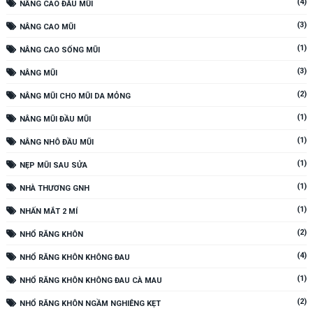
(4)
NÂNG CAO ĐẦU MŨI
(3)
NÂNG CAO MŨI
(1)
NÂNG CAO SỐNG MŨI
(3)
NÂNG MŨI
(2)
NÂNG MŨI CHO MŨI DA MỎNG
(1)
NÂNG MŨI ĐẦU MŨI
(1)
NÂNG NHÔ ĐẦU MŨI
(1)
NẸP MŨI SAU SỬA
(1)
NHÀ THƯƠNG GNH
(1)
NHẤN MẮT 2 MÍ
(2)
NHỔ RĂNG KHÔN
(4)
NHỔ RĂNG KHÔN KHÔNG ĐAU
(1)
NHỔ RĂNG KHÔN KHÔNG ĐAU CÀ MAU
(2)
NHỔ RĂNG KHÔN NGẦM NGHIÊNG KẸT