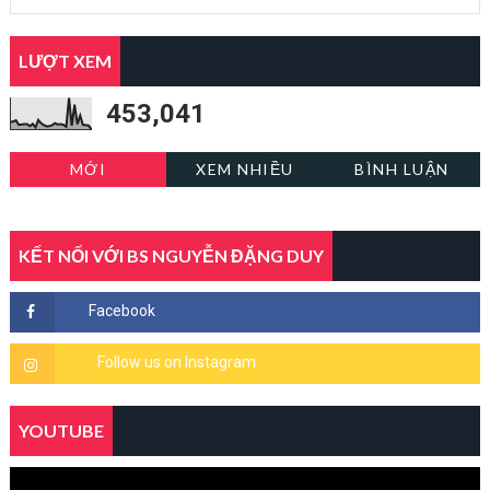
LƯỢT XEM
453,041
MỚI
XEM NHIỀU
BÌNH LUẬN
KẾT NỐI VỚI BS NGUYỄN ĐẶNG DUY
YOUTUBE