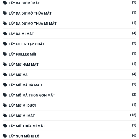
(1)
LẤY DA DƯ MÍ MẮT
(1)
LẤY DA DƯ MỠ THỪA MẮT
(1)
LẤY DA DƯ MỠ THỪA MI MẮT
(4)
LẤY DA MI MẮT
(2)
LẤY FILLER TẠP CHẤT
(1)
LẤY FUILLER MŨI
(1)
LẤY MỠ HÀM MẶT
(3)
LẤY MỠ MÁ
(1)
LẤY MỠ MÁ CÀ MAU
(2)
LẤY MỠ MÁ THON GỌN MẶT
(1)
LẤY MỠ MI DƯỚI
(12)
LẤY MỠ MI MẮT
(1)
LẤY MỠ THỪA MÍ MẮT
(6)
LẤY SỤN MŨI BỊ LỘ