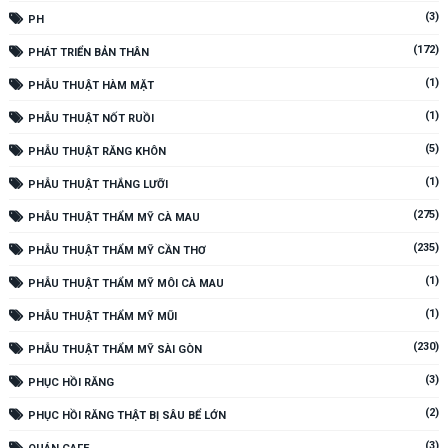
(3)
PH
(172)
PHÁT TRIỂN BẢN THÂN
(1)
PHẪU THUẬT HÀM MẶT
(1)
PHẪU THUẬT NỐT RUỒI
(5)
PHẪU THUẬT RĂNG KHÔN
(1)
PHẪU THUẬT THẮNG LƯỠI
(275)
PHẪU THUẬT THẨM MỸ CÀ MAU
(235)
PHẪU THUẬT THẨM MỸ CẦN THƠ
(1)
PHẪU THUẬT THẨM MỸ MÔI CÀ MAU
(1)
PHẪU THUẬT THẨM MỸ MŨI
(230)
PHẪU THUẬT THẨM MỸ SÀI GÒN
(3)
PHỤC HỒI RĂNG
(2)
PHỤC HỒI RĂNG THẬT BỊ SÂU BỂ LỚN
(3)