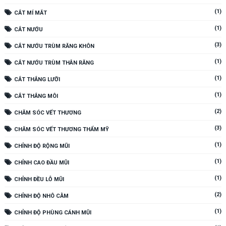
(1)
CẮT MÍ MẮT
(1)
CẮT NƯỚU
(3)
CẮT NƯỚU TRÙM RĂNG KHÔN
(1)
CẮT NƯỚU TRÙM THÂN RĂNG
(1)
CẮT THẮNG LƯỠI
(1)
CẮT THẮNG MÔI
(2)
CHĂM SÓC VẾT THƯƠNG
(3)
CHĂM SÓC VẾT THƯƠNG THẨM MỸ
(1)
CHỈNH ĐỘ RỘNG MŨI
(1)
CHỈNH CAO ĐẦU MŨI
(1)
CHỈNH ĐỀU LỖ MŨI
(2)
CHỈNH ĐỘ NHÔ CẰM
(1)
CHỈNH ĐỘ PHÙNG CÁNH MŨI