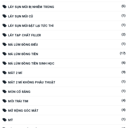
(5)
LẤY SỤN MŨI BỊ NHIỄM TRÙNG
(1)
LẤY SỤN MŨI CŨ
(1)
LẤY SỤN MŨI ĐẶT LẠI TỨC THÌ
(2)
LẤY TẠP CHẤT FILLER
(1)
MÁ LÚM ĐỒNG ĐIẾU
(17)
MÁ LÚM ĐỒNG TIỀN
(6)
MÁ LÚM ĐỒNG TIỀN SINH HỌC
(9)
MẮT 2 MÍ
(1)
MẮT 2 MÍ KHÔNG PHẪU THUẬT
(1)
MÒN CỔ RĂNG
(4)
MÔI TRÁI TIM
(4)
MỞ RỘNG GÓC MẮT
(1)
MỸ