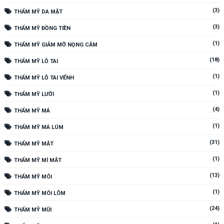
(3)
THẨM MỸ DA MẶT
(3)
THẨM MỸ ĐỒNG TIỀN
(1)
THẨM MỸ GIẢM MỠ NỌNG CẰM
(18)
THẨM MỸ LỖ TAI
(1)
THẨM MỸ LỖ TAI VỂNH
(1)
THẨM MỸ LƯỠI
(4)
THẨM MỸ MÁ
(1)
THẨM MỸ MÁ LÚM
(31)
THẨM MỸ MẮT
(1)
THẨM MỸ MÍ MẮT
(13)
THẨM MỸ MÔI
(1)
THẨM MỸ MÔI LÕM
(24)
THẨM MỸ MŨI