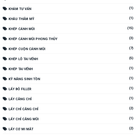
(1)
KHÁM TƯ VẤN
(1)
KHÂU THẨM MỸ
(15)
KHÉP CÁNH MŨI
(3)
KHÉP CÁNH MŨI PHONG THỦY
(7)
KHÉP CUỘN CÁNH MŨI
(5)
KHÉP LỖ TAI VỂNH
(1)
KHÉP TAI VỂNH
(1)
KỸ NĂNG SINH TỒN
(1)
LẤY BỎ FILLER
(1)
LẤY CĂNG CHỈ
(2)
LẤY CHỈ CĂNG CHỈ
(1)
LẤY CHỈ CĂNG MŨI
(2)
LẤY CƠ MI MẮT