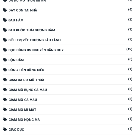
DA DƯ MỠ THỪA MI MẮT
(4)
DẠY CON TẠI NHÀ
(2)
ĐAU HÀM
(1)
ĐAU KHỚP THÁI DƯƠNG HÀM
(2)
ĐIỀU TRỊ VẾT THƯƠNG LÂU LÀNH
(15)
ĐỌC CÙNG BS NGUYỄN ĐẶNG DUY
(6)
ĐỘN CẰM
(1)
ĐỒNG TIỀN ĐỒNG ĐIẾU
(1)
GIẢM DA DƯ MỠ THỪA
(2)
GIẢM MỠ BỤNG CÀ MAU
(2)
GIẢM MỠ CÀ MAU
(1)
GIẢM MỠ MI MẮT
(1)
GIẢM MỠ NỌNG MÁ
(1)
GIÁO DỤC