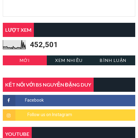
LƯỢT XEM
452,501
MỚI
XEM NHIỀU
BÌNH LUẬN
KẾT NỐI VỚI BS NGUYỄN ĐẶNG DUY
YOUTUBE