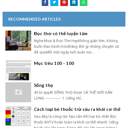
RECOMMENDED ARTICLES
Đọc thơ có thể luyện tâm
Nghe Mưa & Đọc Thơ HayKhông giận hờn, không
buồn đau trách mócĐắng đót gì những chuyện cũ
đã quaMỗi một ngày tuổi xuân mọ...
Mục tiêu 100 - 100
Sống thọ
40 bí quyết SỐNG THỌ được CẢ THẾ GIỚI SĂN
LÙNG ------------- 1. Uống nhi̓...
Cách loại bỏ thuốc trừ sâu ra khỏi cơ thể
Sau đây là công tác hậu cần để loại bỏ chất độc
thuốc BVTV hoàn toàn ra khỏi cơ thể nhanh: Uống
trà rễ cây Chi ngưu bảng. Rễ cây Chi ngưu bảng l...