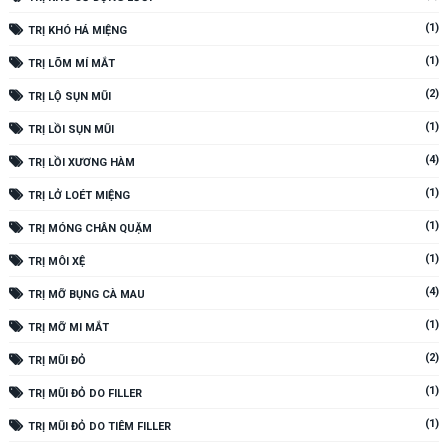
(1)
TRỊ KHÓ HÁ MIỆNG
(1)
TRỊ LÕM MÍ MẮT
(2)
TRỊ LỘ SỤN MŨI
(1)
TRỊ LỒI SỤN MŨI
(4)
TRỊ LỒI XƯƠNG HÀM
(1)
TRỊ LỞ LOÉT MIỆNG
(1)
TRỊ MÓNG CHÂN QUẶM
(1)
TRỊ MÔI XỆ
(4)
TRỊ MỠ BỤNG CÀ MAU
(1)
TRỊ MỠ MI MẮT
(2)
TRỊ MŨI ĐỎ
(1)
TRỊ MŨI ĐỎ DO FILLER
(1)
TRỊ MŨI ĐỎ DO TIÊM FILLER