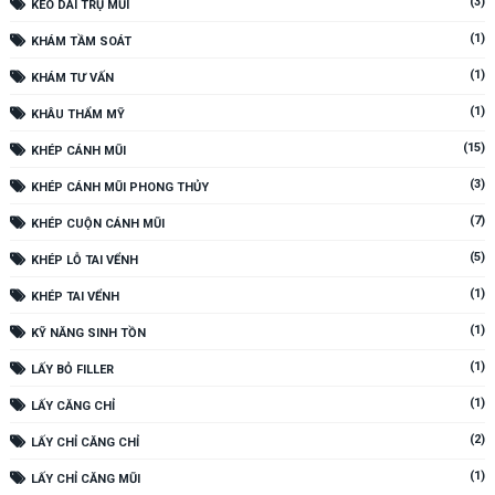
(3)
KÉO DÀI TRỤ MŨI
(1)
KHÁM TẦM SOÁT
(1)
KHÁM TƯ VẤN
(1)
KHÂU THẨM MỸ
(15)
KHÉP CÁNH MŨI
(3)
KHÉP CÁNH MŨI PHONG THỦY
(7)
KHÉP CUỘN CÁNH MŨI
(5)
KHÉP LỖ TAI VỂNH
(1)
KHÉP TAI VỂNH
(1)
KỸ NĂNG SINH TỒN
(1)
LẤY BỎ FILLER
(1)
LẤY CĂNG CHỈ
(2)
LẤY CHỈ CĂNG CHỈ
(1)
LẤY CHỈ CĂNG MŨI