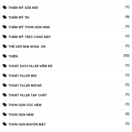
(1)
THẨM MỸ SỬA MŨI
(6)
THẨM MỸ TAI
(1)
THẨM MỸ THON GỌN HÀM
(1)
THẨM MỸ TREO CUNG MÀY
(1)
THẾ GIỚI NHA KHOA .VN
(32)
THIỀN
(1)
THOÁT DỊCH FILLER VIÊM ĐỎ
(1)
THOÁT FILLER MŨI
(1)
THOÁT FILLER MŨI ĐỎ
(1)
THOÁT FILLER TẠP CHẤT
(1)
THON GỌN GÓC HÀM
(3)
THON GỌN HÀM
(1)
THON GỌN KHUÔN MẶT