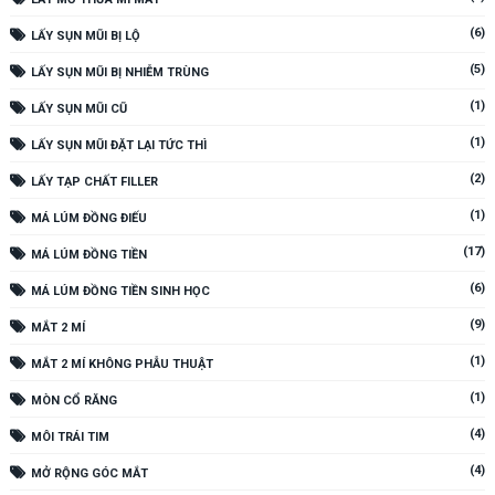
(6)
LẤY SỤN MŨI BỊ LỘ
(5)
LẤY SỤN MŨI BỊ NHIỄM TRÙNG
(1)
LẤY SỤN MŨI CŨ
(1)
LẤY SỤN MŨI ĐẶT LẠI TỨC THÌ
(2)
LẤY TẠP CHẤT FILLER
(1)
MÁ LÚM ĐỒNG ĐIẾU
(17)
MÁ LÚM ĐỒNG TIỀN
(6)
MÁ LÚM ĐỒNG TIỀN SINH HỌC
(9)
MẮT 2 MÍ
(1)
MẮT 2 MÍ KHÔNG PHẪU THUẬT
(1)
MÒN CỔ RĂNG
(4)
MÔI TRÁI TIM
(4)
MỞ RỘNG GÓC MẮT