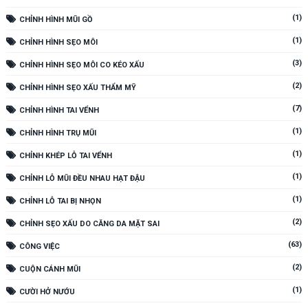
(1)
CHỈNH HÌNH MŨI GỒ
(1)
CHỈNH HÌNH SẸO MÔI
(3)
CHỈNH HÌNH SẸO MÔI CO KÉO XẤU
(2)
CHỈNH HÌNH SẸO XẤU THẨM MỸ
(7)
CHỈNH HÌNH TAI VỂNH
(1)
CHỈNH HÌNH TRỤ MŨI
(1)
CHỈNH KHÉP LỖ TAI VỂNH
(1)
CHỈNH LỖ MŨI ĐỀU NHAU HẠT ĐẬU
(1)
CHỈNH LỖ TAI BỊ NHỌN
(2)
CHỈNH SẸO XẤU DO CĂNG DA MẶT SAI
(63)
CÔNG VIỆC
(2)
CUỘN CÁNH MŨI
(1)
CƯỜI HỞ NƯỚU