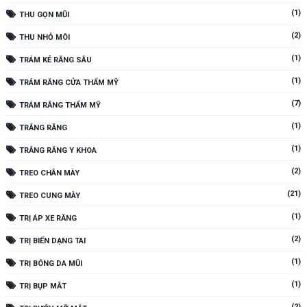
(1)
THU GỌN MŨI
(2)
THU NHỎ MÔI
(1)
TRÁM KẺ RĂNG SÂU
(1)
TRÁM RĂNG CỬA THẨM MỸ
(7)
TRÁM RĂNG THẨM MỸ
(1)
TRẮNG RĂNG
(1)
TRẮNG RĂNG Y KHOA
(2)
TREO CHÂN MÀY
(21)
TREO CUNG MÀY
(1)
TRỊ ÁP XE RĂNG
(2)
TRỊ BIẾN DẠNG TAI
(1)
TRỊ BÓNG DA MŨI
(1)
TRỊ BỤP MẮT
(2)