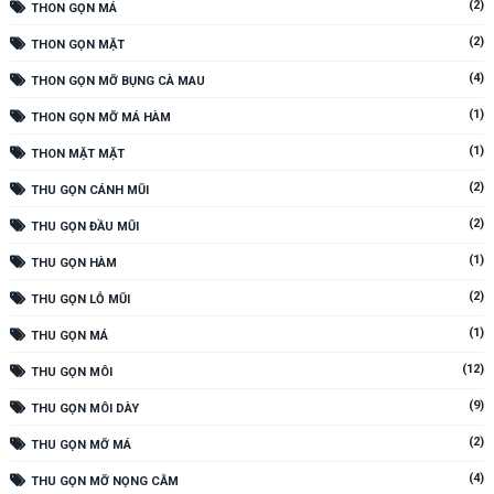
(2)
THON GỌN MÁ
(2)
THON GỌN MẶT
(4)
THON GỌN MỠ BỤNG CÀ MAU
(1)
THON GỌN MỠ MÁ HÀM
(1)
THON MẶT MẶT
(2)
THU GỌN CÁNH MŨI
(2)
THU GỌN ĐẦU MŨI
(1)
THU GỌN HÀM
(2)
THU GỌN LỖ MŨI
(1)
THU GỌN MÁ
(12)
THU GỌN MÔI
(9)
THU GỌN MÔI DÀY
(2)
THU GỌN MỠ MÁ
(4)
THU GỌN MỠ NỌNG CẰM