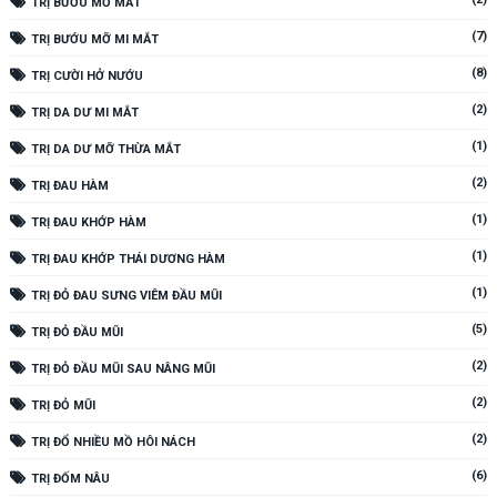
TRỊ BƯỚU MỠ MẮT
(7)
TRỊ BƯỚU MỠ MI MẮT
(8)
TRỊ CƯỜI HỞ NƯỚU
(2)
TRỊ DA DƯ MI MẮT
(1)
TRỊ DA DƯ MỠ THỪA MẮT
(2)
TRỊ ĐAU HÀM
(1)
TRỊ ĐAU KHỚP HÀM
(1)
TRỊ ĐAU KHỚP THÁI DƯƠNG HÀM
(1)
TRỊ ĐỎ ĐAU SƯNG VIÊM ĐẦU MŨI
(5)
TRỊ ĐỎ ĐẦU MŨI
(2)
TRỊ ĐỎ ĐẦU MŨI SAU NÂNG MŨI
(2)
TRỊ ĐỎ MŨI
(2)
TRỊ ĐỔ NHIỀU MỒ HÔI NÁCH
(6)
TRỊ ĐỐM NÂU