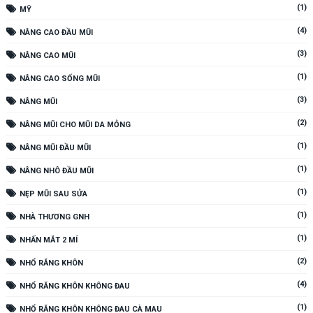
(1)
MỸ
(4)
NÂNG CAO ĐẦU MŨI
(3)
NÂNG CAO MŨI
(1)
NÂNG CAO SỐNG MŨI
(3)
NÂNG MŨI
(2)
NÂNG MŨI CHO MŨI DA MỎNG
(1)
NÂNG MŨI ĐẦU MŨI
(1)
NÂNG NHÔ ĐẦU MŨI
(1)
NẸP MŨI SAU SỬA
(1)
NHÀ THƯƠNG GNH
(1)
NHẤN MẮT 2 MÍ
(2)
NHỔ RĂNG KHÔN
(4)
NHỔ RĂNG KHÔN KHÔNG ĐAU
(1)
NHỔ RĂNG KHÔN KHÔNG ĐAU CÀ MAU