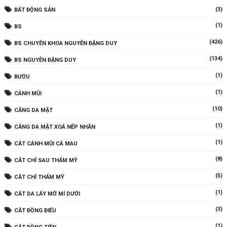
(3)
BẤT ĐỘNG SẢN
(1)
BS
(426)
BS CHUYÊN KHOA NGUYỄN ĐẶNG DUY
(134)
BS NGUYỄN ĐẶNG DUY
(1)
BƯỚU
(1)
CÁNH MŨI
(10)
CĂNG DA MẶT
(1)
CĂNG DA MẶT XOÁ NẾP NHĂN
(1)
CẮT CÁNH MŨI CÀ MAU
(8)
CẮT CHỈ SAU THẨM MỸ
(5)
CẮT CHỈ THẨM MỸ
(1)
CẮT DA LẤY MỠ MÍ DƯỚI
(3)
CẮT ĐỒNG ĐIẾU
(1)