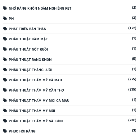
(2)
NHỔ RĂNG KHÔN NGẦM NGHIÊNG KẸT
(3)
PH
(172)
PHÁT TRIỂN BẢN THÂN
(1)
PHẪU THUẬT HÀM MẶT
(1)
PHẪU THUẬT NỐT RUỒI
(5)
PHẪU THUẬT RĂNG KHÔN
(1)
PHẪU THUẬT THẮNG LƯỠI
(275)
PHẪU THUẬT THẨM MỸ CÀ MAU
(235)
PHẪU THUẬT THẨM MỸ CẦN THƠ
(1)
PHẪU THUẬT THẨM MỸ MÔI CÀ MAU
(1)
PHẪU THUẬT THẨM MỸ MŨI
(230)
PHẪU THUẬT THẨM MỸ SÀI GÒN
(3)
PHỤC HỒI RĂNG