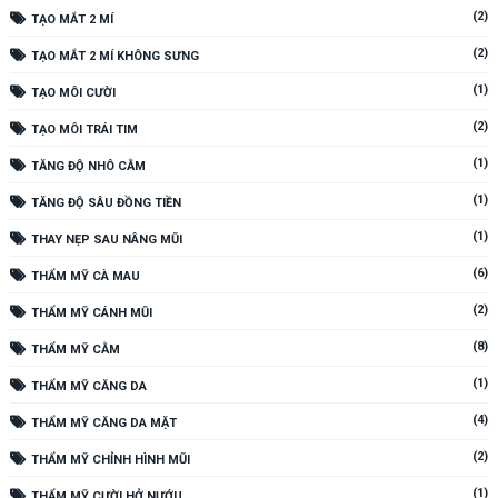
(2)
TẠO MẮT 2 MÍ
(2)
TẠO MẮT 2 MÍ KHÔNG SƯNG
(1)
TẠO MÔI CƯỜI
(2)
TẠO MÔI TRÁI TIM
(1)
TĂNG ĐỘ NHÔ CẰM
(1)
TĂNG ĐỘ SÂU ĐỒNG TIỀN
(1)
THAY NẸP SAU NÂNG MŨI
(6)
THẨM MỸ CÀ MAU
(2)
THẨM MỸ CÁNH MŨI
(8)
THẨM MỸ CẰM
(1)
THẨM MỸ CĂNG DA
(4)
THẨM MỸ CĂNG DA MẶT
(2)
THẨM MỸ CHỈNH HÌNH MŨI
(1)
THẨM MỸ CƯỜI HỞ NƯỚU