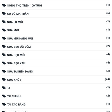
(1)
SỐNG THỌ TRÊN 100 TUỔI
(6)
SƠ ĐỒ MA TRẬN
(1)
SỬA LỖ MŨI
(1)
SỬA MÔI
(1)
SỬA MŨI NÂNG MŨI
(2)
SỬA SẸO LỒI LÕM
(4)
SỬA SẸO MÔI
(4)
SỬA SẸO XẤU
(3)
SỬA TAI BIẾN DẠNG
(24)
SỨC KHỎE
(1)
TA
(2)
TÀI CHÍNH
(1)
TÁI TẠO RĂNG