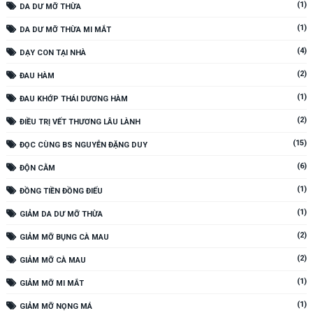
(1)
DA DƯ MỠ THỪA
(1)
DA DƯ MỠ THỪA MI MẮT
(4)
DẠY CON TẠI NHÀ
(2)
ĐAU HÀM
(1)
ĐAU KHỚP THÁI DƯƠNG HÀM
(2)
ĐIỀU TRỊ VẾT THƯƠNG LÂU LÀNH
(15)
ĐỌC CÙNG BS NGUYỄN ĐẶNG DUY
(6)
ĐỘN CẰM
(1)
ĐỒNG TIỀN ĐỒNG ĐIẾU
(1)
GIẢM DA DƯ MỠ THỪA
(2)
GIẢM MỠ BỤNG CÀ MAU
(2)
GIẢM MỠ CÀ MAU
(1)
GIẢM MỠ MI MẮT
(1)
GIẢM MỠ NỌNG MÁ