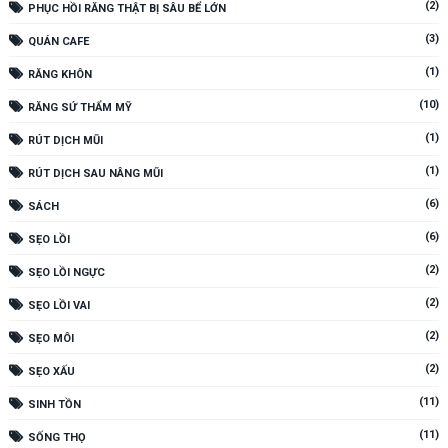
(2)
PHỤC HỒI RĂNG THẬT BỊ SÂU BỂ LỚN
(3)
QUÁN CAFE
(1)
RĂNG KHÔN
(10)
RĂNG SỨ THẨM MỸ
(1)
RÚT DỊCH MŨI
(1)
RÚT DỊCH SAU NÂNG MŨI
(6)
SÁCH
(6)
SẸO LỒI
(2)
SẸO LỒI NGỰC
(2)
SẸO LỒI VAI
(2)
SẸO MÔI
(2)
SẸO XẤU
(11)
SINH TỒN
(11)
SỐNG THỌ