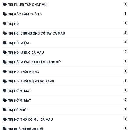
(1)
TRỊ FILLER TẠP CHẤT MŨI
(1)
TRỊ GÓC HÀM THÔ TO
(1)
TRỊ HÔ
(2)
TRỊ HỘI CHỨNG ỐNG CỔ TAY CÀ MAU
(4)
TRỊ HÔI MIỆNG
(2)
TRỊ HÔI MIỆNG CÀ MAU
(1)
TRỊ HÔI MIỆNG SAU LÀM RĂNG SỨ
(1)
TRỊ HÔI THỐI MIỆNG
(1)
TRỊ HÔI THỐI MIỆNG DO RĂNG
(1)
TRỊ HỞ MI MẮT
(2)
TRỊ HỞ MÍ MẮT
(1)
TRỊ HỞ NƯỚU
(1)
TRỊ HƠI THỞ CÓ MÙI CÀ MAU
(1)
TRỊ KHÓ CỬ ĐỘNG LƯỠI