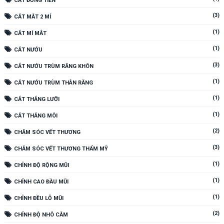
CẮT ĐỒNG TIỀN
(3)
CẮT MẮT 2 MÍ
(1)
CẮT MÍ MẮT
(1)
CẮT NƯỚU
(3)
CẮT NƯỚU TRÙM RĂNG KHÔN
(1)
CẮT NƯỚU TRÙM THÂN RĂNG
(1)
CẮT THẮNG LƯỠI
(1)
CẮT THẮNG MÔI
(2)
CHĂM SÓC VẾT THƯƠNG
(3)
CHĂM SÓC VẾT THƯƠNG THẨM MỸ
(1)
CHỈNH ĐỘ RỘNG MŨI
(1)
CHỈNH CAO ĐẦU MŨI
(1)
CHỈNH ĐỀU LỖ MŨI
(2)
CHỈNH ĐỘ NHÔ CẰM