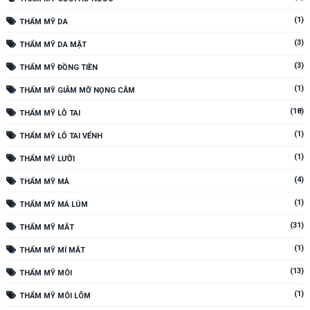
(1)
THẨM MỸ DA
(3)
THẨM MỸ DA MẶT
(3)
THẨM MỸ ĐỒNG TIỀN
(1)
THẨM MỸ GIẢM MỠ NỌNG CẰM
(18)
THẨM MỸ LỖ TAI
(1)
THẨM MỸ LỖ TAI VỂNH
(1)
THẨM MỸ LƯỠI
(4)
THẨM MỸ MÁ
(1)
THẨM MỸ MÁ LÚM
(31)
THẨM MỸ MẮT
(1)
THẨM MỸ MÍ MẮT
(13)
THẨM MỸ MÔI
(1)
THẨM MỸ MÔI LÕM