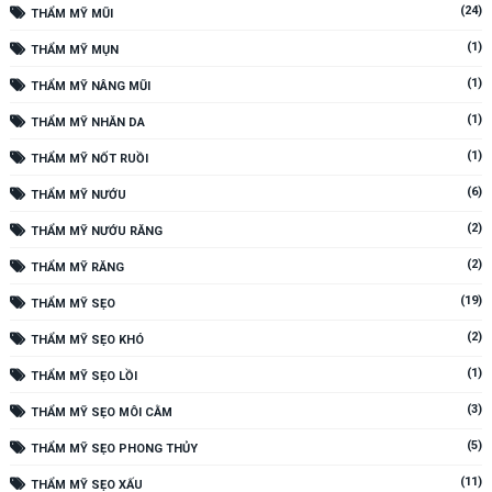
(24)
THẨM MỸ MŨI
(1)
THẨM MỸ MỤN
(1)
THẨM MỸ NÂNG MŨI
(1)
THẨM MỸ NHĂN DA
(1)
THẨM MỸ NỐT RUỒI
(6)
THẨM MỸ NƯỚU
(2)
THẨM MỸ NƯỚU RĂNG
(2)
THẨM MỸ RĂNG
(19)
THẨM MỸ SẸO
(2)
THẨM MỸ SẸO KHÓ
(1)
THẨM MỸ SẸO LỒI
(3)
THẨM MỸ SẸO MÔI CẰM
(5)
THẨM MỸ SẸO PHONG THỦY
(11)
THẨM MỸ SẸO XẤU