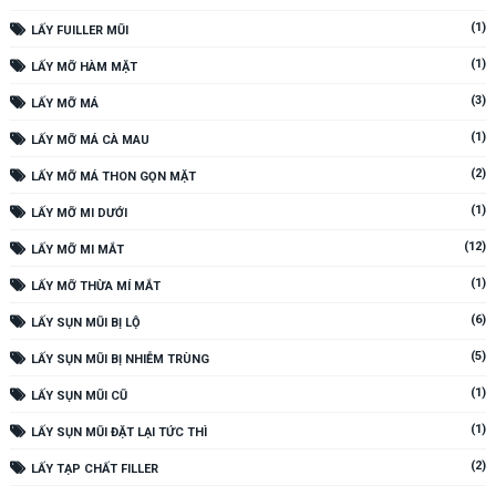
(1)
LẤY FUILLER MŨI
(1)
LẤY MỠ HÀM MẶT
(3)
LẤY MỠ MÁ
(1)
LẤY MỠ MÁ CÀ MAU
(2)
LẤY MỠ MÁ THON GỌN MẶT
(1)
LẤY MỠ MI DƯỚI
(12)
LẤY MỠ MI MẮT
(1)
LẤY MỠ THỪA MÍ MẮT
(6)
LẤY SỤN MŨI BỊ LỘ
(5)
LẤY SỤN MŨI BỊ NHIỄM TRÙNG
(1)
LẤY SỤN MŨI CŨ
(1)
LẤY SỤN MŨI ĐẶT LẠI TỨC THÌ
(2)
LẤY TẠP CHẤT FILLER