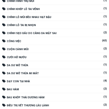
(1)
CHỈNH HÌNH TRỤ MŨI
(1)
CHỈNH KHÉP LỖ TAI VỂNH
(1)
CHỈNH LỖ MŨI ĐỀU NHAU HẠT ĐẬU
(1)
CHỈNH LỖ TAI BỊ NHỌN
(2)
CHỈNH SẸO XẤU DO CĂNG DA MẶT SAI
(63)
CÔNG VIỆC
(2)
CUỘN CÁNH MŨI
(1)
CƯỜI HỞ NƯỚU
(1)
DA DƯ MỠ THỪA
(1)
DA DƯ MỠ THỪA MI MẮT
(4)
DẠY CON TẠI NHÀ
(2)
ĐAU HÀM
(1)
ĐAU KHỚP THÁI DƯƠNG HÀM
(2)
ĐIỀU TRỊ VẾT THƯƠNG LÂU LÀNH