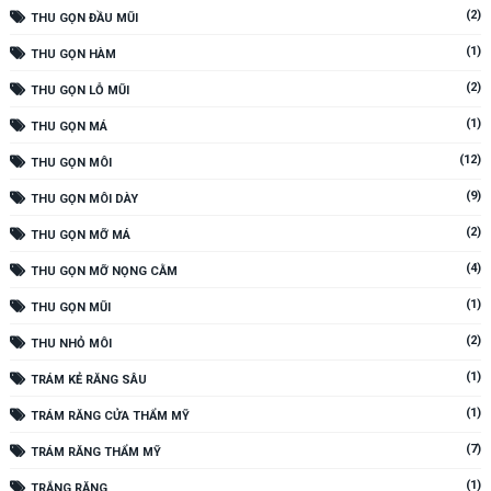
(2)
THU GỌN ĐẦU MŨI
(1)
THU GỌN HÀM
(2)
THU GỌN LỖ MŨI
(1)
THU GỌN MÁ
(12)
THU GỌN MÔI
(9)
THU GỌN MÔI DÀY
(2)
THU GỌN MỠ MÁ
(4)
THU GỌN MỠ NỌNG CẰM
(1)
THU GỌN MŨI
(2)
THU NHỎ MÔI
(1)
TRÁM KẺ RĂNG SÂU
(1)
TRÁM RĂNG CỬA THẨM MỸ
(7)
TRÁM RĂNG THẨM MỸ
(1)
TRẮNG RĂNG