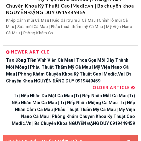
Chuyên Khoa Kỹ Thuật Cao IMedic.vn | Bs chuyên khoa
NGUYỄN ĐẶNG DUY 0919449459
Khép cánh mũi Cà Mau | Kéo dài trụ mũi Cà Mau | Chỉnh lỗ mũi Cà
Mau | Sửa mũi Cà Mau | Phẫu thuật thẩm mỹ Cà Mau | Mỹ Viện Nano
Cà Mau | Phòng Khám Ch...
NEWER ARTICLE
Tạo Đồng Tiền Vĩnh Viễn Cà Mau | Thon Gọn Môi Dày Thành
Môi Mỏng | Phẫu Thuật Thẩm Mỹ Cà Mau | Mỹ Viện Nano Cà
Mau | Phòng Khám Chuyên Khoa Kỹ Thuật Cao IMedic.vn | Bs
Chuyên Khoa NGUYỄN ĐẶNG DUY 0919449459
OLDER ARTICLE
Trị Nếp Nhăn Da Mặt Cà Mau |Trị Nếp Nhăn Mắt Cà Mau|Trị
Nếp Nhăn Mũi Cà Mau | Trị Nếp Nhăn Miệng Cà Mau |Trị Nếp
Nhăn Cằm Cà Mau |Phẫu Thuật Thẩm Mỹ Cà Mau | Mỹ Viện
Nano Cà Mau | Phòng Khám Chuyên Khoa Kỹ Thuật Cao
IMedic.vn | Bs Chuyên Khoa NGUYỄN ĐẶNG DUY 0919449459