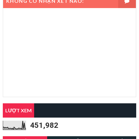
KHÔNG CÓ NHẬN XÉT NÀO:
LƯỢT XEM
451,982