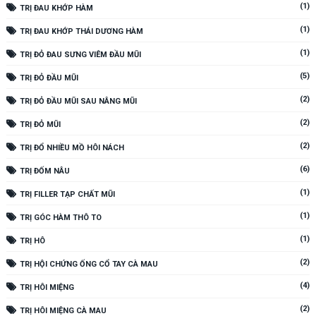
(1)
TRỊ ĐAU KHỚP HÀM
(1)
TRỊ ĐAU KHỚP THÁI DƯƠNG HÀM
(1)
TRỊ ĐỎ ĐAU SƯNG VIÊM ĐẦU MŨI
(5)
TRỊ ĐỎ ĐẦU MŨI
(2)
TRỊ ĐỎ ĐẦU MŨI SAU NÂNG MŨI
(2)
TRỊ ĐỎ MŨI
(2)
TRỊ ĐỔ NHIỀU MỒ HÔI NÁCH
(6)
TRỊ ĐỐM NÂU
(1)
TRỊ FILLER TẠP CHẤT MŨI
(1)
TRỊ GÓC HÀM THÔ TO
(1)
TRỊ HÔ
(2)
TRỊ HỘI CHỨNG ỐNG CỔ TAY CÀ MAU
(4)
TRỊ HÔI MIỆNG
(2)
TRỊ HÔI MIỆNG CÀ MAU