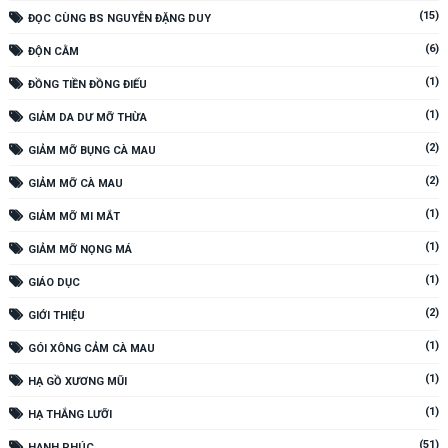
(15)
ĐỌC CÙNG BS NGUYỄN ĐẶNG DUY
(6)
ĐỘN CẰM
(1)
ĐỒNG TIỀN ĐỒNG ĐIẾU
(1)
GIẢM DA DƯ MỠ THỪA
(2)
GIẢM MỠ BỤNG CÀ MAU
(2)
GIẢM MỠ CÀ MAU
(1)
GIẢM MỠ MI MẮT
(1)
GIẢM MỠ NỌNG MÁ
(1)
GIÁO DỤC
(2)
GIỚI THIỆU
(1)
GÓI XÔNG CẢM CÀ MAU
(1)
HẠ GỒ XƯƠNG MŨI
(1)
HẠ THẮNG LƯỠI
(51)
HẠNH PHÚC