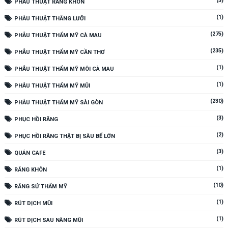
(5)
PHẪU THUẬT RĂNG KHÔN
(1)
PHẪU THUẬT THẮNG LƯỠI
(275)
PHẪU THUẬT THẨM MỸ CÀ MAU
(235)
PHẪU THUẬT THẨM MỸ CẦN THƠ
(1)
PHẪU THUẬT THẨM MỸ MÔI CÀ MAU
(1)
PHẪU THUẬT THẨM MỸ MŨI
(230)
PHẪU THUẬT THẨM MỸ SÀI GÒN
(3)
PHỤC HỒI RĂNG
(2)
PHỤC HỒI RĂNG THẬT BỊ SÂU BỂ LỚN
(3)
QUÁN CAFE
(1)
RĂNG KHÔN
(10)
RĂNG SỨ THẨM MỸ
(1)
RÚT DỊCH MŨI
(1)
RÚT DỊCH SAU NÂNG MŨI