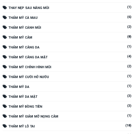
(1)
THAY NẸP SAU NÂNG MŨI
(6)
THẨM MỸ CÀ MAU
(2)
THẨM MỸ CÁNH MŨI
(8)
THẨM MỸ CẰM
(1)
THẨM MỸ CĂNG DA
(4)
THẨM MỸ CĂNG DA MẶT
(2)
THẨM MỸ CHỈNH HÌNH MŨI
(1)
THẨM MỸ CƯỜI HỞ NƯỚU
(1)
THẨM MỸ DA
(3)
THẨM MỸ DA MẶT
(3)
THẨM MỸ ĐỒNG TIỀN
(1)
THẨM MỸ GIẢM MỠ NỌNG CẰM
(18)
THẨM MỸ LỖ TAI