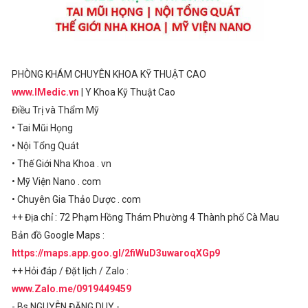
PHÒNG KHÁM CHUYÊN KHOA KỸ THUẬT CAO
www.IMedic.vn
| Y Khoa Kỹ Thuật Cao
Điều Trị và Thẩm Mỹ
• Tai Mũi Họng
• Nội Tổng Quát
• Thế Giới Nha Khoa . vn
• Mỹ Viện Nano . com
• Chuyên Gia Thảo Dược . com
++ Địa chỉ : 72 Phạm Hồng Thám Phường 4 Thành phố Cà Mau
Bản đồ Google Maps :
https://maps.app.goo.gl/2fiWuD3uwaroqXGp9
++ Hỏi đáp / Đặt lịch / Zalo :
www.Zalo.me/0919449459
- Bs NGUYỄN ĐẶNG DUY -