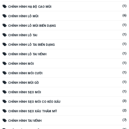
(1)
CHỈNH HÌNH HẠ ĐỘ CAO MŨI
(6)
CHỈNH HÌNH LỖ MŨI
(1)
CHỈNH HÌNH LỖ MŨI BIẾN DẠNG
(1)
CHỈNH HÌNH LỖ TAI
(1)
CHỈNH HÌNH LỖ TAI BIẾN DẠNG
(1)
CHỈNH HÌNH LỖ TAI VỂNH
(1)
CHỈNH HÌNH MÔI
(1)
CHỈNH HÌNH MÔI CƯỜI
(1)
CHỈNH HÌNH MŨI GỒ
(1)
CHỈNH HÌNH SẸO MÔI
(3)
CHỈNH HÌNH SẸO MÔI CO KÉO XẤU
(2)
CHỈNH HÌNH SẸO XẤU THẨM MỸ
(7)
CHỈNH HÌNH TAI VỂNH