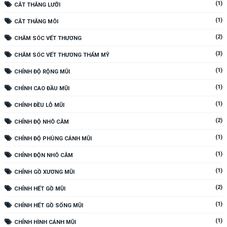
(1)
CẮT THẮNG LƯỠI
(1)
CẮT THẮNG MÔI
(2)
CHĂM SÓC VẾT THƯƠNG
(3)
CHĂM SÓC VẾT THƯƠNG THẨM MỸ
(1)
CHỈNH ĐỘ RỘNG MŨI
(1)
CHỈNH CAO ĐẦU MŨI
(1)
CHỈNH ĐỀU LỖ MŨI
(2)
CHỈNH ĐỘ NHÔ CẰM
(1)
CHỈNH ĐỘ PHÙNG CÁNH MŨI
(1)
CHỈNH ĐỘN NHÔ CẰM
(1)
CHỈNH GỒ XƯƠNG MŨI
(2)
CHỈNH HẾT GỒ MŨI
(1)
CHỈNH HẾT GỒ SỐNG MŨI
(1)
CHỈNH HÌNH CÁNH MŨI