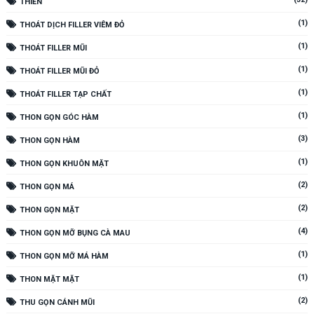
THIỀN
(1)
THOÁT DỊCH FILLER VIÊM ĐỎ
(1)
THOÁT FILLER MŨI
(1)
THOÁT FILLER MŨI ĐỎ
(1)
THOÁT FILLER TẠP CHẤT
(1)
THON GỌN GÓC HÀM
(3)
THON GỌN HÀM
(1)
THON GỌN KHUÔN MẶT
(2)
THON GỌN MÁ
(2)
THON GỌN MẶT
(4)
THON GỌN MỠ BỤNG CÀ MAU
(1)
THON GỌN MỠ MÁ HÀM
(1)
THON MẶT MẶT
(2)
THU GỌN CÁNH MŨI