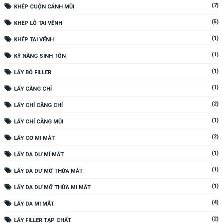
(7)
KHÉP CUỘN CÁNH MŨI
(5)
KHÉP LỖ TAI VỂNH
(1)
KHÉP TAI VỂNH
(1)
KỸ NĂNG SINH TỒN
(1)
LẤY BỎ FILLER
(1)
LẤY CĂNG CHỈ
(2)
LẤY CHỈ CĂNG CHỈ
(1)
LẤY CHỈ CĂNG MŨI
(2)
LẤY CƠ MI MẮT
(1)
LẤY DA DƯ MÍ MẮT
(1)
LẤY DA DƯ MỠ THỪA MẮT
(1)
LẤY DA DƯ MỠ THỪA MI MẮT
(4)
LẤY DA MI MẮT
(2)
LẤY FILLER TẠP CHẤT