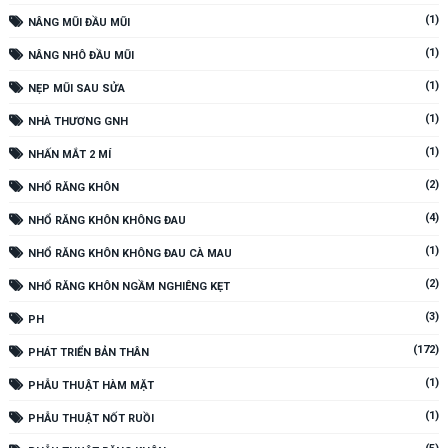
(1)
NÂNG MŨI ĐẦU MŨI
(1)
NÂNG NHÔ ĐẦU MŨI
(1)
NẸP MŨI SAU SỬA
(1)
NHÀ THƯƠNG GNH
(1)
NHẤN MẮT 2 MÍ
(2)
NHỔ RĂNG KHÔN
(4)
NHỔ RĂNG KHÔN KHÔNG ĐAU
(1)
NHỔ RĂNG KHÔN KHÔNG ĐAU CÀ MAU
(2)
NHỔ RĂNG KHÔN NGẦM NGHIÊNG KẸT
(3)
PH
(172)
PHÁT TRIỂN BẢN THÂN
(1)
PHẪU THUẬT HÀM MẶT
(1)
PHẪU THUẬT NỐT RUỒI