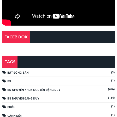
FACEBOOK
TAGS
(3)
BẤT ĐỘNG SẢN
(1)
BS
(426)
BS CHUYÊN KHOA NGUYỄN ĐẶNG DUY
(134)
BS NGUYỄN ĐẶNG DUY
(1)
BƯỚU
(1)
CÁNH MŨI