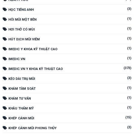
(3)
HỌC TIẾNG ANH
(1)
HÔI MŨI MỘT BÊN
(1)
HƠI THỞ CÓ MÙI
(1)
HÚT DỊCH MŨI VIÊM
(1)
IMEDIC Y KHOA KỸ THUẬT CAO
(1)
IMEDIC.VN
(373)
IMEDIC.VN Y KHOA KỸ THUẬT CAO
(3)
KÉO DÀI TRỤ MŨI
(1)
KHÁM TẦM SOÁT
(1)
KHÁM TƯ VẤN
(1)
KHÂU THẨM MỸ
(15)
KHÉP CÁNH MŨI
(3)
KHÉP CÁNH MŨI PHONG THỦY