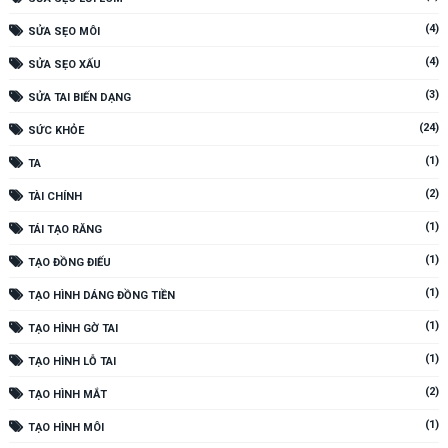
(4)
SỬA SẸO MÔI
(4)
SỬA SẸO XẤU
(3)
SỬA TAI BIẾN DẠNG
(24)
SỨC KHỎE
(1)
TA
(2)
TÀI CHÍNH
(1)
TÁI TẠO RĂNG
(1)
TẠO ĐỒNG ĐIẾU
(1)
TẠO HÌNH DÁNG ĐỒNG TIỀN
(1)
TẠO HÌNH GỜ TAI
(1)
TẠO HÌNH LỖ TAI
(2)
TẠO HÌNH MẮT
(1)
TẠO HÌNH MÔI