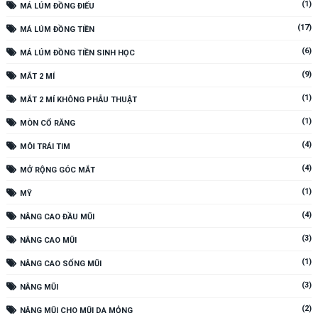
(1)
MÁ LÚM ĐỒNG ĐIẾU
(17)
MÁ LÚM ĐỒNG TIỀN
(6)
MÁ LÚM ĐỒNG TIỀN SINH HỌC
(9)
MẮT 2 MÍ
(1)
MẮT 2 MÍ KHÔNG PHẪU THUẬT
(1)
MÒN CỔ RĂNG
(4)
MÔI TRÁI TIM
(4)
MỞ RỘNG GÓC MẮT
(1)
MỸ
(4)
NÂNG CAO ĐẦU MŨI
(3)
NÂNG CAO MŨI
(1)
NÂNG CAO SỐNG MŨI
(3)
NÂNG MŨI
(2)
NÂNG MŨI CHO MŨI DA MỎNG