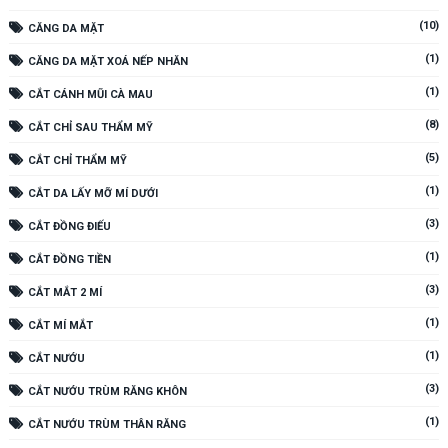
(10)
CĂNG DA MẶT
(1)
CĂNG DA MẶT XOÁ NẾP NHĂN
(1)
CẮT CÁNH MŨI CÀ MAU
(8)
CẮT CHỈ SAU THẨM MỸ
(5)
CẮT CHỈ THẨM MỸ
(1)
CẮT DA LẤY MỠ MÍ DƯỚI
(3)
CẮT ĐỒNG ĐIẾU
(1)
CẮT ĐỒNG TIỀN
(3)
CẮT MẮT 2 MÍ
(1)
CẮT MÍ MẮT
(1)
CẮT NƯỚU
(3)
CẮT NƯỚU TRÙM RĂNG KHÔN
(1)
CẮT NƯỚU TRÙM THÂN RĂNG