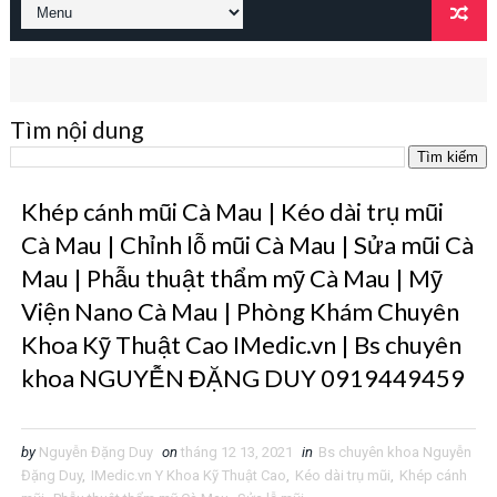
Tìm nội dung
Khép cánh mũi Cà Mau | Kéo dài trụ mũi
Cà Mau | Chỉnh lỗ mũi Cà Mau | Sửa mũi Cà
Mau | Phẫu thuật thẩm mỹ Cà Mau | Mỹ
Viện Nano Cà Mau | Phòng Khám Chuyên
Khoa Kỹ Thuật Cao IMedic.vn | Bs chuyên
khoa NGUYỄN ĐẶNG DUY 0919449459
by
Nguyễn Đặng Duy
on
tháng 12 13, 2021
in
Bs chuyên khoa Nguyễn
Đặng Duy
,
IMedic.vn Y Khoa Kỹ Thuật Cao
,
Kéo dài trụ mũi
,
Khép cánh