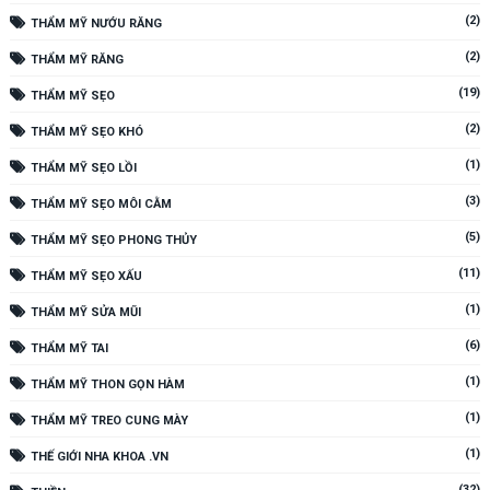
(2)
THẨM MỸ NƯỚU RĂNG
(2)
THẨM MỸ RĂNG
(19)
THẨM MỸ SẸO
(2)
THẨM MỸ SẸO KHÓ
(1)
THẨM MỸ SẸO LỒI
(3)
THẨM MỸ SẸO MÔI CẰM
(5)
THẨM MỸ SẸO PHONG THỦY
(11)
THẨM MỸ SẸO XẤU
(1)
THẨM MỸ SỬA MŨI
(6)
THẨM MỸ TAI
(1)
THẨM MỸ THON GỌN HÀM
(1)
THẨM MỸ TREO CUNG MÀY
(1)
THẾ GIỚI NHA KHOA .VN
(32)