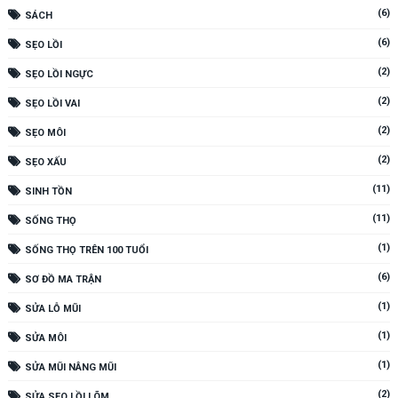
(6)
SÁCH
(6)
SẸO LỒI
(2)
SẸO LỒI NGỰC
(2)
SẸO LỒI VAI
(2)
SẸO MÔI
(2)
SẸO XẤU
(11)
SINH TỒN
(11)
SỐNG THỌ
(1)
SỐNG THỌ TRÊN 100 TUỔI
(6)
SƠ ĐỒ MA TRẬN
(1)
SỬA LỖ MŨI
(1)
SỬA MÔI
(1)
SỬA MŨI NÂNG MŨI
(2)
SỬA SẸO LỒI LÕM