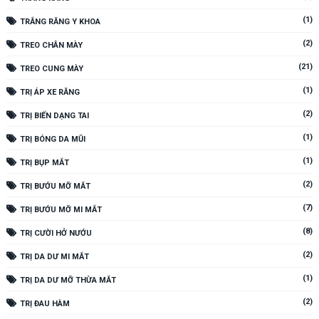
(1)
TRẮNG RĂNG Y KHOA
(2)
TREO CHÂN MÀY
(21)
TREO CUNG MÀY
(1)
TRỊ ÁP XE RĂNG
(2)
TRỊ BIẾN DẠNG TAI
(1)
TRỊ BÓNG DA MŨI
(1)
TRỊ BỤP MẮT
(2)
TRỊ BƯỚU MỠ MẮT
(7)
TRỊ BƯỚU MỠ MI MẮT
(8)
TRỊ CƯỜI HỞ NƯỚU
(2)
TRỊ DA DƯ MI MẮT
(1)
TRỊ DA DƯ MỠ THỪA MẮT
(2)
TRỊ ĐAU HÀM