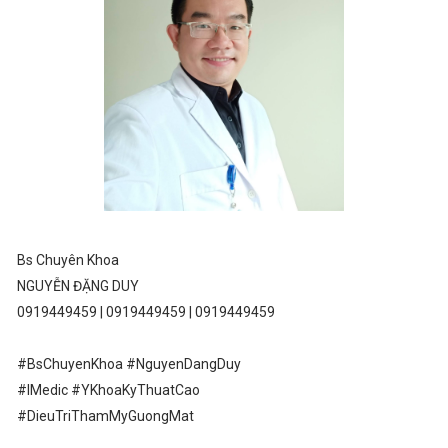
Bs Chuyên Khoa
NGUYỄN ĐẶNG DUY
0919449459 | 0919449459 | 0919449459
#BsChuyenKhoa #NguyenDangDuy
#IMedic #YKhoaKyThuatCao
#DieuTriThamMyGuongMat