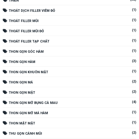
THIỀN
(1)
THOÁT DỊCH FILLER VIÊM ĐỎ
(1)
THOÁT FILLER MŨI
(1)
THOÁT FILLER MŨI ĐỎ
(1)
THOÁT FILLER TẠP CHẤT
(1)
THON GỌN GÓC HÀM
(3)
THON GỌN HÀM
(1)
THON GỌN KHUÔN MẶT
(2)
THON GỌN MÁ
(2)
THON GỌN MẶT
(4)
THON GỌN MỠ BỤNG CÀ MAU
(1)
THON GỌN MỠ MÁ HÀM
(1)
THON MẶT MẶT
(2)
THU GỌN CÁNH MŨI