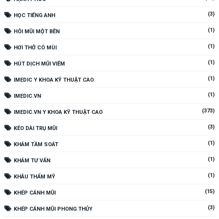
(3)
HỌC TIẾNG ANH
(1)
HÔI MŨI MỘT BÊN
(1)
HƠI THỞ CÓ MÙI
(1)
HÚT DỊCH MŨI VIÊM
(1)
IMEDIC Y KHOA KỸ THUẬT CAO
(1)
IMEDIC.VN
(373)
IMEDIC.VN Y KHOA KỸ THUẬT CAO
(3)
KÉO DÀI TRỤ MŨI
(1)
KHÁM TẦM SOÁT
(1)
KHÁM TƯ VẤN
(1)
KHÂU THẨM MỸ
(15)
KHÉP CÁNH MŨI
(3)
KHÉP CÁNH MŨI PHONG THỦY