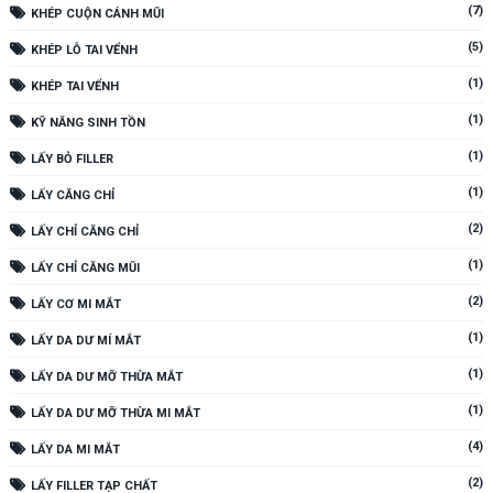
(7)
KHÉP CUỘN CÁNH MŨI
(5)
KHÉP LỖ TAI VỂNH
(1)
KHÉP TAI VỂNH
(1)
KỸ NĂNG SINH TỒN
(1)
LẤY BỎ FILLER
(1)
LẤY CĂNG CHỈ
(2)
LẤY CHỈ CĂNG CHỈ
(1)
LẤY CHỈ CĂNG MŨI
(2)
LẤY CƠ MI MẮT
(1)
LẤY DA DƯ MÍ MẮT
(1)
LẤY DA DƯ MỠ THỪA MẮT
(1)
LẤY DA DƯ MỠ THỪA MI MẮT
(4)
LẤY DA MI MẮT
(2)
LẤY FILLER TẠP CHẤT