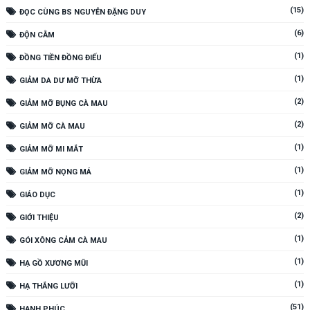
(15)
ĐỌC CÙNG BS NGUYỄN ĐẶNG DUY
(6)
ĐỘN CẰM
(1)
ĐỒNG TIỀN ĐỒNG ĐIẾU
(1)
GIẢM DA DƯ MỠ THỪA
(2)
GIẢM MỠ BỤNG CÀ MAU
(2)
GIẢM MỠ CÀ MAU
(1)
GIẢM MỠ MI MẮT
(1)
GIẢM MỠ NỌNG MÁ
(1)
GIÁO DỤC
(2)
GIỚI THIỆU
(1)
GÓI XÔNG CẢM CÀ MAU
(1)
HẠ GỒ XƯƠNG MŨI
(1)
HẠ THẮNG LƯỠI
(51)
HẠNH PHÚC