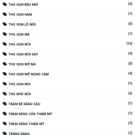
(2)
THU GỌN ĐẦU MŨI
(1)
THU GỌN HÀM
(2)
THU GỌN LỖ MŨI
(1)
THU GỌN MÁ
(12)
THU GỌN MÔI
(9)
THU GỌN MÔI DÀY
(2)
THU GỌN MỠ MÁ
(4)
THU GỌN MỠ NỌNG CẰM
(1)
THU GỌN MŨI
(2)
THU NHỎ MÔI
(1)
TRÁM KẺ RĂNG SÂU
(1)
TRÁM RĂNG CỬA THẨM MỸ
(7)
TRÁM RĂNG THẨM MỸ
(1)
TRẮNG RĂNG