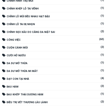
(1)
CHỈNH HÌNH TRỤ MŨI
(1)
CHỈNH KHÉP LỖ TAI VỂNH
(1)
CHỈNH LỖ MŨI ĐỀU NHAU HẠT ĐẬU
(1)
CHỈNH LỖ TAI BỊ NHỌN
(2)
CHỈNH SẸO XẤU DO CĂNG DA MẶT SAI
(63)
CÔNG VIỆC
(2)
CUỘN CÁNH MŨI
(1)
CƯỜI HỞ NƯỚU
(1)
DA DƯ MỠ THỪA
(1)
DA DƯ MỠ THỪA MI MẮT
(4)
DẠY CON TẠI NHÀ
(2)
ĐAU HÀM
(1)
ĐAU KHỚP THÁI DƯƠNG HÀM
(2)
ĐIỀU TRỊ VẾT THƯƠNG LÂU LÀNH