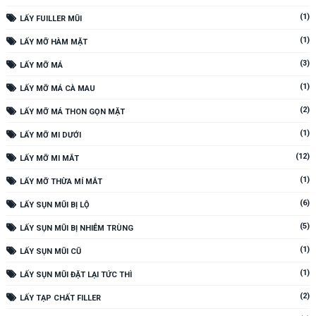
(1)
LẤY FUILLER MŨI
(1)
LẤY MỠ HÀM MẶT
(3)
LẤY MỠ MÁ
(1)
LẤY MỠ MÁ CÀ MAU
(2)
LẤY MỠ MÁ THON GỌN MẶT
(1)
LẤY MỠ MI DƯỚI
(12)
LẤY MỠ MI MẮT
(1)
LẤY MỠ THỪA MÍ MẮT
(6)
LẤY SỤN MŨI BỊ LỘ
(5)
LẤY SỤN MŨI BỊ NHIỄM TRÙNG
(1)
LẤY SỤN MŨI CŨ
(1)
LẤY SỤN MŨI ĐẶT LẠI TỨC THÌ
(2)
LẤY TẠP CHẤT FILLER