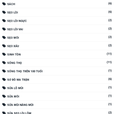
(6)
SÁCH
(6)
SẸO LỒI
(2)
SẸO LỒI NGỰC
(2)
SẸO LỒI VAI
(2)
SẸO MÔI
(2)
SẸO XẤU
(11)
SINH TỒN
(11)
SỐNG THỌ
(1)
SỐNG THỌ TRÊN 100 TUỔI
(6)
SƠ ĐỒ MA TRẬN
(1)
SỬA LỖ MŨI
(1)
SỬA MÔI
(1)
SỬA MŨI NÂNG MŨI
(2)
SỬA SẸO LỒI LÕM