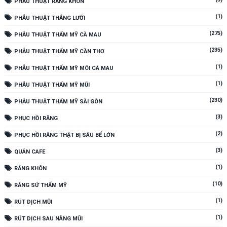
PHẪU THUẬT RĂNG KHÔN
(1)
PHẪU THUẬT THẮNG LƯỠI
(275)
PHẪU THUẬT THẨM MỸ CÀ MAU
(235)
PHẪU THUẬT THẨM MỸ CẦN THƠ
(1)
PHẪU THUẬT THẨM MỸ MÔI CÀ MAU
(1)
PHẪU THUẬT THẨM MỸ MŨI
(230)
PHẪU THUẬT THẨM MỸ SÀI GÒN
(3)
PHỤC HỒI RĂNG
(2)
PHỤC HỒI RĂNG THẬT BỊ SÂU BỂ LỚN
(3)
QUÁN CAFE
(1)
RĂNG KHÔN
(10)
RĂNG SỨ THẨM MỸ
(1)
RÚT DỊCH MŨI
(1)
RÚT DỊCH SAU NÂNG MŨI