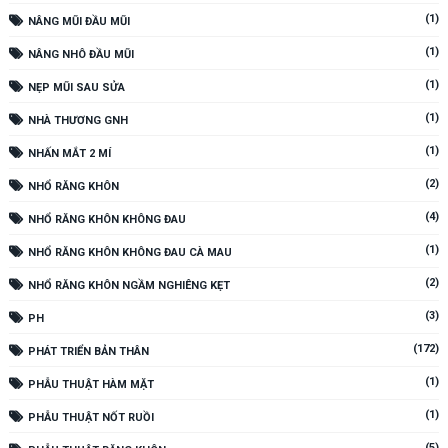
(1)
NÂNG MŨI ĐẦU MŨI
(1)
NÂNG NHÔ ĐẦU MŨI
(1)
NẸP MŨI SAU SỬA
(1)
NHÀ THƯƠNG GNH
(1)
NHẤN MẮT 2 MÍ
(2)
NHỔ RĂNG KHÔN
(4)
NHỔ RĂNG KHÔN KHÔNG ĐAU
(1)
NHỔ RĂNG KHÔN KHÔNG ĐAU CÀ MAU
(2)
NHỔ RĂNG KHÔN NGẦM NGHIÊNG KẸT
(3)
PH
(172)
PHÁT TRIỂN BẢN THÂN
(1)
PHẪU THUẬT HÀM MẶT
(1)
PHẪU THUẬT NỐT RUỒI
(5)