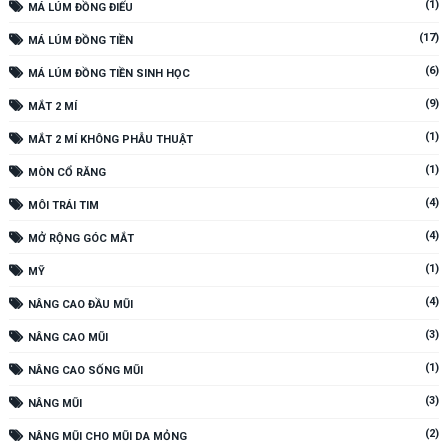
(1)
MÁ LÚM ĐỒNG ĐIẾU
(17)
MÁ LÚM ĐỒNG TIỀN
(6)
MÁ LÚM ĐỒNG TIỀN SINH HỌC
(9)
MẮT 2 MÍ
(1)
MẮT 2 MÍ KHÔNG PHẪU THUẬT
(1)
MÒN CỔ RĂNG
(4)
MÔI TRÁI TIM
(4)
MỞ RỘNG GÓC MẮT
(1)
MỸ
(4)
NÂNG CAO ĐẦU MŨI
(3)
NÂNG CAO MŨI
(1)
NÂNG CAO SỐNG MŨI
(3)
NÂNG MŨI
(2)
NÂNG MŨI CHO MŨI DA MỎNG