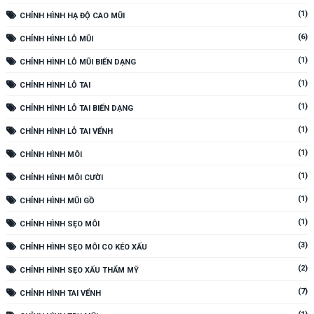
(1)
CHỈNH HÌNH HẠ ĐỘ CAO MŨI
(6)
CHỈNH HÌNH LỖ MŨI
(1)
CHỈNH HÌNH LỖ MŨI BIẾN DẠNG
(1)
CHỈNH HÌNH LỖ TAI
(1)
CHỈNH HÌNH LỖ TAI BIẾN DẠNG
(1)
CHỈNH HÌNH LỖ TAI VỂNH
(1)
CHỈNH HÌNH MÔI
(1)
CHỈNH HÌNH MÔI CƯỜI
(1)
CHỈNH HÌNH MŨI GỒ
(1)
CHỈNH HÌNH SẸO MÔI
(3)
CHỈNH HÌNH SẸO MÔI CO KÉO XẤU
(2)
CHỈNH HÌNH SẸO XẤU THẨM MỸ
(7)
CHỈNH HÌNH TAI VỂNH