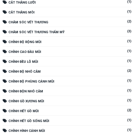
(1)
CẮT THẮNG LƯỠI
(1)
CẮT THẮNG MÔI
(2)
CHĂM SÓC VẾT THƯƠNG
(3)
CHĂM SÓC VẾT THƯƠNG THẨM MỸ
(1)
CHỈNH ĐỘ RỘNG MŨI
(1)
CHỈNH CAO ĐẦU MŨI
(1)
CHỈNH ĐỀU LỖ MŨI
(2)
CHỈNH ĐỘ NHÔ CẰM
(1)
CHỈNH ĐỘ PHÙNG CÁNH MŨI
(1)
CHỈNH ĐỘN NHÔ CẰM
(1)
CHỈNH GỒ XƯƠNG MŨI
(2)
CHỈNH HẾT GỒ MŨI
(1)
CHỈNH HẾT GỒ SỐNG MŨI
(1)
CHỈNH HÌNH CÁNH MŨI