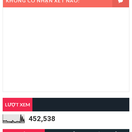
KHÔNG CÓ NHẬN XÉT NÀO:
LƯỢT XEM
452,538