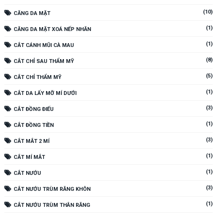
(10)
CĂNG DA MẶT
(1)
CĂNG DA MẶT XOÁ NẾP NHĂN
(1)
CẮT CÁNH MŨI CÀ MAU
(8)
CẮT CHỈ SAU THẨM MỸ
(5)
CẮT CHỈ THẨM MỸ
(1)
CẮT DA LẤY MỠ MÍ DƯỚI
(3)
CẮT ĐỒNG ĐIẾU
(1)
CẮT ĐỒNG TIỀN
(3)
CẮT MẮT 2 MÍ
(1)
CẮT MÍ MẮT
(1)
CẮT NƯỚU
(3)
CẮT NƯỚU TRÙM RĂNG KHÔN
(1)
CẮT NƯỚU TRÙM THÂN RĂNG