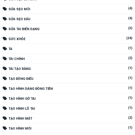
(4)
SỬA SẸO MÔI
(4)
SỬA SẸO XẤU
(3)
SỬA TAI BIẾN DẠNG
(24)
SỨC KHỎE
(1)
TA
(2)
TÀI CHÍNH
(1)
TÁI TẠO RĂNG
(1)
TẠO ĐỒNG ĐIẾU
(1)
TẠO HÌNH DÁNG ĐỒNG TIỀN
(1)
TẠO HÌNH GỜ TAI
(1)
TẠO HÌNH LỖ TAI
(2)
TẠO HÌNH MẮT
(1)
TẠO HÌNH MÔI