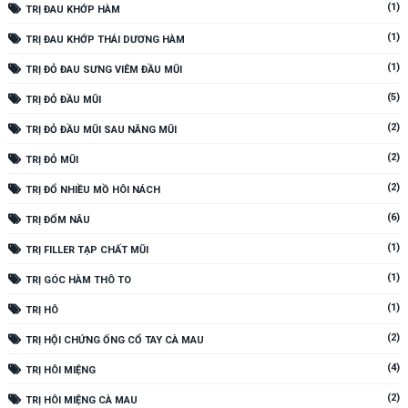
(1)
TRỊ ĐAU KHỚP HÀM
(1)
TRỊ ĐAU KHỚP THÁI DƯƠNG HÀM
(1)
TRỊ ĐỎ ĐAU SƯNG VIÊM ĐẦU MŨI
(5)
TRỊ ĐỎ ĐẦU MŨI
(2)
TRỊ ĐỎ ĐẦU MŨI SAU NÂNG MŨI
(2)
TRỊ ĐỎ MŨI
(2)
TRỊ ĐỔ NHIỀU MỒ HÔI NÁCH
(6)
TRỊ ĐỐM NÂU
(1)
TRỊ FILLER TẠP CHẤT MŨI
(1)
TRỊ GÓC HÀM THÔ TO
(1)
TRỊ HÔ
(2)
TRỊ HỘI CHỨNG ỐNG CỔ TAY CÀ MAU
(4)
TRỊ HÔI MIỆNG
(2)
TRỊ HÔI MIỆNG CÀ MAU