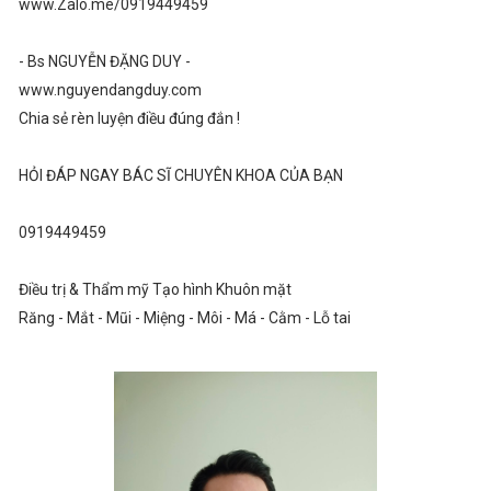
www.Zalo.me/0919449459
- Bs NGUYỄN ĐẶNG DUY -
www.nguyendangduy.com
Chia sẻ rèn luyện điều đúng đắn !
HỎI ĐÁP NGAY BÁC SĨ CHUYÊN KHOA CỦA BẠN
0919449459
Điều trị & Thẩm mỹ Tạo hình Khuôn mặt
Răng - Mắt - Mũi - Miệng - Môi - Má - Cằm - Lỗ tai