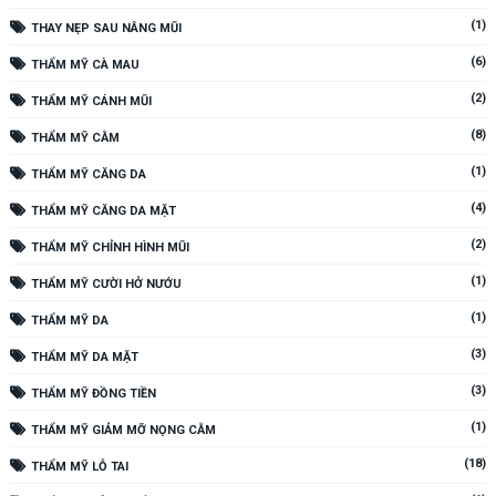
(1)
THAY NẸP SAU NÂNG MŨI
(6)
THẨM MỸ CÀ MAU
(2)
THẨM MỸ CÁNH MŨI
(8)
THẨM MỸ CẰM
(1)
THẨM MỸ CĂNG DA
(4)
THẨM MỸ CĂNG DA MẶT
(2)
THẨM MỸ CHỈNH HÌNH MŨI
(1)
THẨM MỸ CƯỜI HỞ NƯỚU
(1)
THẨM MỸ DA
(3)
THẨM MỸ DA MẶT
(3)
THẨM MỸ ĐỒNG TIỀN
(1)
THẨM MỸ GIẢM MỠ NỌNG CẰM
(18)
THẨM MỸ LỖ TAI