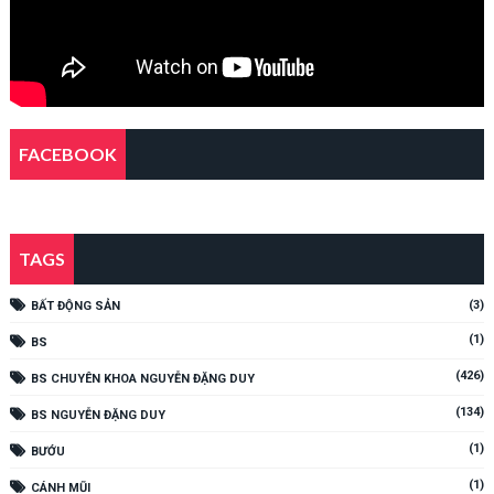
FACEBOOK
TAGS
(3)
BẤT ĐỘNG SẢN
(1)
BS
(426)
BS CHUYÊN KHOA NGUYỄN ĐẶNG DUY
(134)
BS NGUYỄN ĐẶNG DUY
(1)
BƯỚU
(1)
CÁNH MŨI