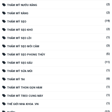
(2)
THẨM MỸ NƯỚU RĂNG
(2)
THẨM MỸ RĂNG
(19)
THẨM MỸ SẸO
(2)
THẨM MỸ SẸO KHÓ
(1)
THẨM MỸ SẸO LỒI
(3)
THẨM MỸ SẸO MÔI CẰM
(5)
THẨM MỸ SẸO PHONG THỦY
(11)
THẨM MỸ SẸO XẤU
(1)
THẨM MỸ SỬA MŨI
(6)
THẨM MỸ TAI
(1)
THẨM MỸ THON GỌN HÀM
(1)
THẨM MỸ TREO CUNG MÀY
(1)
THẾ GIỚI NHA KHOA .VN
(32)