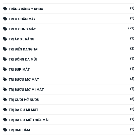
(1)
TRẮNG RĂNG Y KHOA
(2)
TREO CHÂN MÀY
(21)
TREO CUNG MÀY
(1)
TRỊ ÁP XE RĂNG
(2)
TRỊ BIẾN DẠNG TAI
(1)
TRỊ BÓNG DA MŨI
(1)
TRỊ BỤP MẮT
(2)
TRỊ BƯỚU MỠ MẮT
(7)
TRỊ BƯỚU MỠ MI MẮT
(8)
TRỊ CƯỜI HỞ NƯỚU
(2)
TRỊ DA DƯ MI MẮT
(1)
TRỊ DA DƯ MỠ THỪA MẮT
(2)
TRỊ ĐAU HÀM