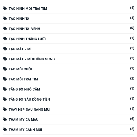
(4)
TẠO HÌNH MÔI TRÁI TIM
(4)
TẠO HÌNH TAI
(5)
TẠO HÌNH TAI VỂNH
(1)
TẠO HÌNH THẮNG LƯỠI
(2)
TẠO MẮT 2 MÍ
(2)
TẠO MẮT 2 MÍ KHÔNG SƯNG
(1)
TẠO MÔI CƯỜI
(2)
TẠO MÔI TRÁI TIM
(1)
TĂNG ĐỘ NHÔ CẰM
(1)
TĂNG ĐỘ SÂU ĐỒNG TIỀN
(1)
THAY NẸP SAU NÂNG MŨI
(6)
THẨM MỸ CÀ MAU
(2)
THẨM MỸ CÁNH MŨI