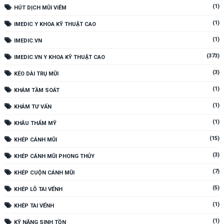
(1)
HÚT DỊCH MŨI VIÊM
(1)
IMEDIC Y KHOA KỸ THUẬT CAO
(1)
IMEDIC.VN
(373)
IMEDIC.VN Y KHOA KỸ THUẬT CAO
(3)
KÉO DÀI TRỤ MŨI
(1)
KHÁM TẦM SOÁT
(1)
KHÁM TƯ VẤN
(1)
KHÂU THẨM MỸ
(15)
KHÉP CÁNH MŨI
(3)
KHÉP CÁNH MŨI PHONG THỦY
(7)
KHÉP CUỘN CÁNH MŨI
(5)
KHÉP LỖ TAI VỂNH
(1)
KHÉP TAI VỂNH
(1)
KỸ NĂNG SINH TỒN