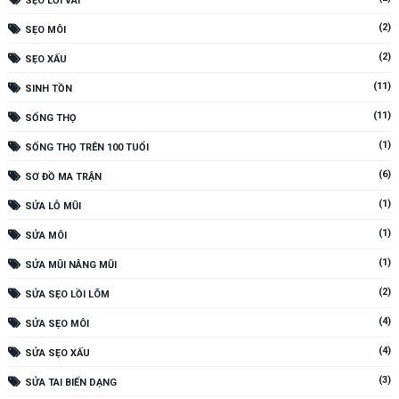
SẸO LỒI VAI
(2)
SẸO MÔI
(2)
SẸO XẤU
(11)
SINH TỒN
(11)
SỐNG THỌ
(1)
SỐNG THỌ TRÊN 100 TUỔI
(6)
SƠ ĐỒ MA TRẬN
(1)
SỬA LỖ MŨI
(1)
SỬA MÔI
(1)
SỬA MŨI NÂNG MŨI
(2)
SỬA SẸO LỒI LÕM
(4)
SỬA SẸO MÔI
(4)
SỬA SẸO XẤU
(3)
SỬA TAI BIẾN DẠNG