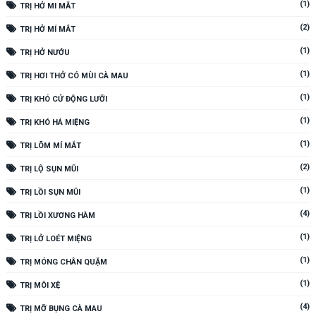
(1)
TRỊ HỞ MI MẮT
(2)
TRỊ HỞ MÍ MẮT
(1)
TRỊ HỞ NƯỚU
(1)
TRỊ HƠI THỞ CÓ MÙI CÀ MAU
(1)
TRỊ KHÓ CỬ ĐỘNG LƯỠI
(1)
TRỊ KHÓ HÁ MIỆNG
(1)
TRỊ LÕM MÍ MẮT
(2)
TRỊ LỘ SỤN MŨI
(1)
TRỊ LỒI SỤN MŨI
(4)
TRỊ LỒI XƯƠNG HÀM
(1)
TRỊ LỞ LOÉT MIỆNG
(1)
TRỊ MÓNG CHÂN QUẶM
(1)
TRỊ MÔI XỆ
(4)
TRỊ MỠ BỤNG CÀ MAU