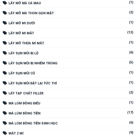
(1)
LẤY MỠ MÁ CÀ MAU
(2)
LẤY MỠ MÁ THON GỌN MẶT
(1)
LẤY MỠ MI DƯỚI
(12)
LẤY MỠ MI MẮT
(1)
LẤY MỠ THỪA MÍ MẮT
(6)
LẤY SỤN MŨI BỊ LỘ
(5)
LẤY SỤN MŨI BỊ NHIỄM TRÙNG
(1)
LẤY SỤN MŨI CŨ
(1)
LẤY SỤN MŨI ĐẶT LẠI TỨC THÌ
(2)
LẤY TẠP CHẤT FILLER
(1)
MÁ LÚM ĐỒNG ĐIẾU
(17)
MÁ LÚM ĐỒNG TIỀN
(6)
MÁ LÚM ĐỒNG TIỀN SINH HỌC
(9)
MẮT 2 MÍ