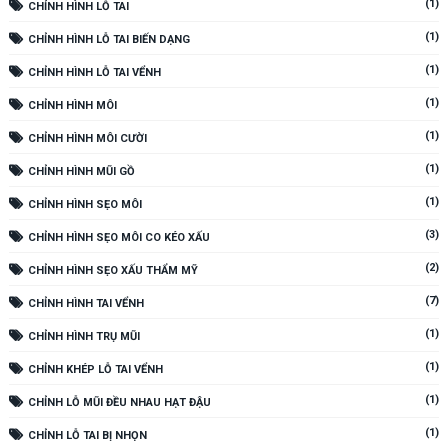
(1)
CHỈNH HÌNH LỖ TAI
(1)
CHỈNH HÌNH LỖ TAI BIẾN DẠNG
(1)
CHỈNH HÌNH LỖ TAI VỂNH
(1)
CHỈNH HÌNH MÔI
(1)
CHỈNH HÌNH MÔI CƯỜI
(1)
CHỈNH HÌNH MŨI GỒ
(1)
CHỈNH HÌNH SẸO MÔI
(3)
CHỈNH HÌNH SẸO MÔI CO KÉO XẤU
(2)
CHỈNH HÌNH SẸO XẤU THẨM MỸ
(7)
CHỈNH HÌNH TAI VỂNH
(1)
CHỈNH HÌNH TRỤ MŨI
(1)
CHỈNH KHÉP LỖ TAI VỂNH
(1)
CHỈNH LỖ MŨI ĐỀU NHAU HẠT ĐẬU
(1)
CHỈNH LỖ TAI BỊ NHỌN