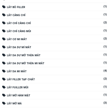
(1)
LẤY BỎ FILLER
(1)
LẤY CĂNG CHỈ
(2)
LẤY CHỈ CĂNG CHỈ
(1)
LẤY CHỈ CĂNG MŨI
(2)
LẤY CƠ MI MẮT
(1)
LẤY DA DƯ MÍ MẮT
(1)
LẤY DA DƯ MỠ THỪA MẮT
(1)
LẤY DA DƯ MỠ THỪA MI MẮT
(4)
LẤY DA MI MẮT
(2)
LẤY FILLER TẠP CHẤT
(1)
LẤY FUILLER MŨI
(1)
LẤY MỠ HÀM MẶT
(3)
LẤY MỠ MÁ