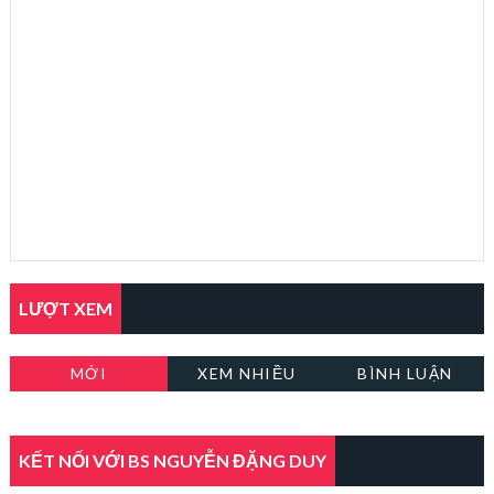
LƯỢT XEM
MỚI
XEM NHIỀU
BÌNH LUẬN
KẾT NỐI VỚI BS NGUYỄN ĐẶNG DUY