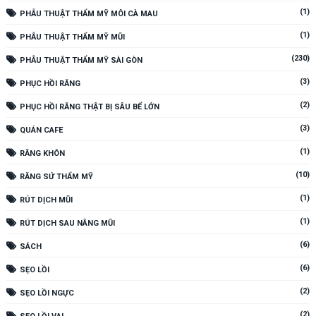
(1)
PHẪU THUẬT THẨM MỸ MÔI CÀ MAU
(1)
PHẪU THUẬT THẨM MỸ MŨI
(230)
PHẪU THUẬT THẨM MỸ SÀI GÒN
(3)
PHỤC HỒI RĂNG
(2)
PHỤC HỒI RĂNG THẬT BỊ SÂU BỂ LỚN
(3)
QUÁN CAFE
(1)
RĂNG KHÔN
(10)
RĂNG SỨ THẨM MỸ
(1)
RÚT DỊCH MŨI
(1)
RÚT DỊCH SAU NÂNG MŨI
(6)
SÁCH
(6)
SẸO LỒI
(2)
SẸO LỒI NGỰC
(2)