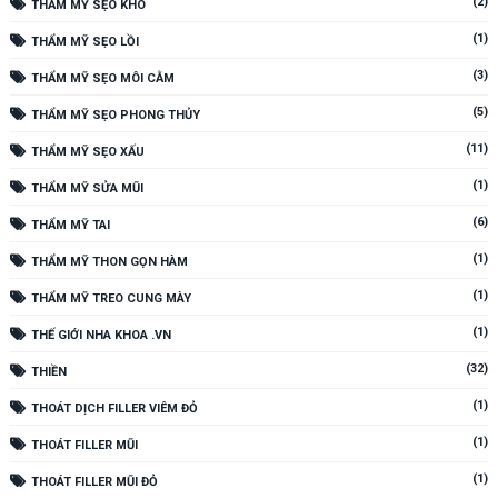
(2)
THẨM MỸ SẸO KHÓ
(1)
THẨM MỸ SẸO LỒI
(3)
THẨM MỸ SẸO MÔI CẰM
(5)
THẨM MỸ SẸO PHONG THỦY
(11)
THẨM MỸ SẸO XẤU
(1)
THẨM MỸ SỬA MŨI
(6)
THẨM MỸ TAI
(1)
THẨM MỸ THON GỌN HÀM
(1)
THẨM MỸ TREO CUNG MÀY
(1)
THẾ GIỚI NHA KHOA .VN
(32)
THIỀN
(1)
THOÁT DỊCH FILLER VIÊM ĐỎ
(1)
THOÁT FILLER MŨI
(1)
THOÁT FILLER MŨI ĐỎ