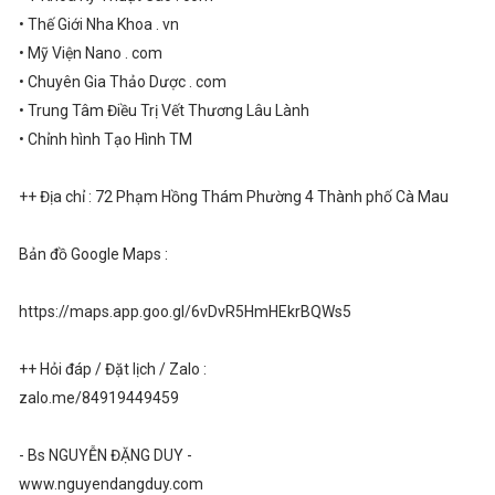
• Thế Giới Nha Khoa . vn
• Mỹ Viện Nano . com
• Chuyên Gia Thảo Dược . com
• Trung Tâm Điều Trị Vết Thương Lâu Lành
• Chỉnh hình Tạo Hình TM
++ Địa chỉ : 72 Phạm Hồng Thám Phường 4 Thành phố Cà Mau
Bản đồ Google Maps :
https://maps.app.goo.gl/6vDvR5HmHEkrBQWs5
++ Hỏi đáp / Đặt lịch / Zalo :
zalo.me/84919449459
- Bs NGUYỄN ĐẶNG DUY -
www.nguyendangduy.com