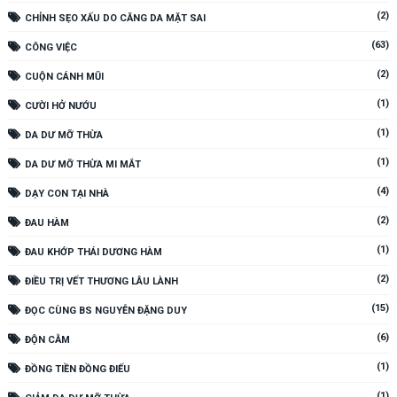
(2)
CHỈNH SẸO XẤU DO CĂNG DA MẶT SAI
(63)
CÔNG VIỆC
(2)
CUỘN CÁNH MŨI
(1)
CƯỜI HỞ NƯỚU
(1)
DA DƯ MỠ THỪA
(1)
DA DƯ MỠ THỪA MI MẮT
(4)
DẠY CON TẠI NHÀ
(2)
ĐAU HÀM
(1)
ĐAU KHỚP THÁI DƯƠNG HÀM
(2)
ĐIỀU TRỊ VẾT THƯƠNG LÂU LÀNH
(15)
ĐỌC CÙNG BS NGUYỄN ĐẶNG DUY
(6)
ĐỘN CẰM
(1)
ĐỒNG TIỀN ĐỒNG ĐIẾU
(1)