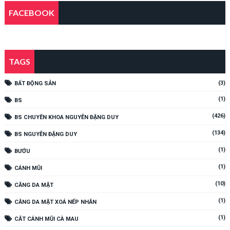
FACEBOOK
TAGS
(3)
BẤT ĐỘNG SẢN
(1)
BS
(426)
BS CHUYÊN KHOA NGUYỄN ĐẶNG DUY
(134)
BS NGUYỄN ĐẶNG DUY
(1)
BƯỚU
(1)
CÁNH MŨI
(10)
CĂNG DA MẶT
(1)
CĂNG DA MẶT XOÁ NẾP NHĂN
(1)
CẮT CÁNH MŨI CÀ MAU