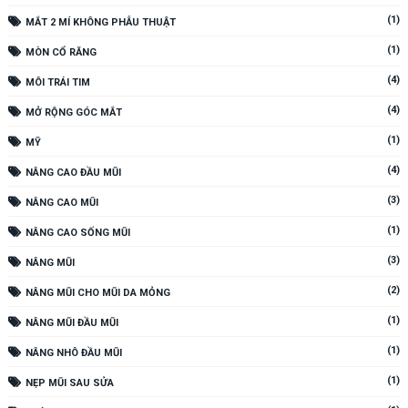
(1)
MẮT 2 MÍ KHÔNG PHẪU THUẬT
(1)
MÒN CỔ RĂNG
(4)
MÔI TRÁI TIM
(4)
MỞ RỘNG GÓC MẮT
(1)
MỸ
(4)
NÂNG CAO ĐẦU MŨI
(3)
NÂNG CAO MŨI
(1)
NÂNG CAO SỐNG MŨI
(3)
NÂNG MŨI
(2)
NÂNG MŨI CHO MŨI DA MỎNG
(1)
NÂNG MŨI ĐẦU MŨI
(1)
NÂNG NHÔ ĐẦU MŨI
(1)
NẸP MŨI SAU SỬA