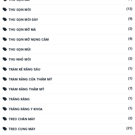
(12)
THU GỌN MÔI
(9)
THU GỌN MÔI DÀY
(2)
THU GỌN MỠ MÁ
(4)
THU GỌN MỠ NỌNG CẰM
(1)
THU GỌN MŨI
(2)
THU NHỎ MÔI
(1)
TRÁM KẺ RĂNG SÂU
(1)
TRÁM RĂNG CỬA THẨM MỸ
(7)
TRÁM RĂNG THẨM MỸ
(1)
TRẮNG RĂNG
(1)
TRẮNG RĂNG Y KHOA
(2)
TREO CHÂN MÀY
(21)
TREO CUNG MÀY