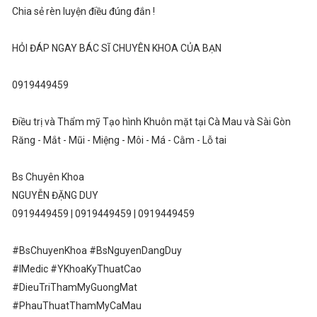
Chia sẻ rèn luyện điều đúng đắn !
HỎI ĐÁP NGAY BÁC SĨ CHUYÊN KHOA CỦA BẠN
0919449459
Điều trị và Thẩm mỹ Tạo hình Khuôn mặt tại Cà Mau và Sài Gòn
Răng - Mắt - Mũi - Miệng - Môi - Má - Cằm - Lỗ tai
Bs Chuyên Khoa
NGUYỄN ĐẶNG DUY
0919449459 | 0919449459 | 0919449459
#BsChuyenKhoa #BsNguyenDangDuy
#IMedic #YKhoaKyThuatCao
#DieuTriThamMyGuongMat
#PhauThuatThamMyCaMau