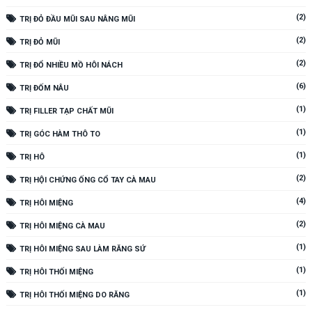
(2)
TRỊ ĐỎ ĐẦU MŨI SAU NÂNG MŨI
(2)
TRỊ ĐỎ MŨI
(2)
TRỊ ĐỔ NHIỀU MỒ HÔI NÁCH
(6)
TRỊ ĐỐM NÂU
(1)
TRỊ FILLER TẠP CHẤT MŨI
(1)
TRỊ GÓC HÀM THÔ TO
(1)
TRỊ HÔ
(2)
TRỊ HỘI CHỨNG ỐNG CỔ TAY CÀ MAU
(4)
TRỊ HÔI MIỆNG
(2)
TRỊ HÔI MIỆNG CÀ MAU
(1)
TRỊ HÔI MIỆNG SAU LÀM RĂNG SỨ
(1)
TRỊ HÔI THỐI MIỆNG
(1)
TRỊ HÔI THỐI MIỆNG DO RĂNG