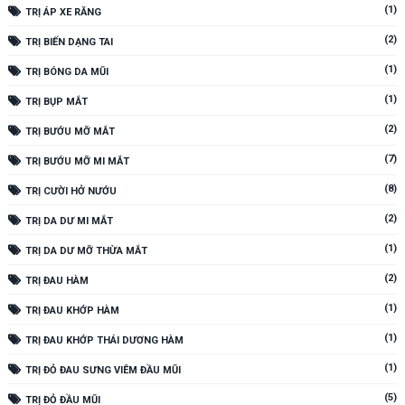
(1)
TRỊ ÁP XE RĂNG
(2)
TRỊ BIẾN DẠNG TAI
(1)
TRỊ BÓNG DA MŨI
(1)
TRỊ BỤP MẮT
(2)
TRỊ BƯỚU MỠ MẮT
(7)
TRỊ BƯỚU MỠ MI MẮT
(8)
TRỊ CƯỜI HỞ NƯỚU
(2)
TRỊ DA DƯ MI MẮT
(1)
TRỊ DA DƯ MỠ THỪA MẮT
(2)
TRỊ ĐAU HÀM
(1)
TRỊ ĐAU KHỚP HÀM
(1)
TRỊ ĐAU KHỚP THÁI DƯƠNG HÀM
(1)
TRỊ ĐỎ ĐAU SƯNG VIÊM ĐẦU MŨI
(5)
TRỊ ĐỎ ĐẦU MŨI