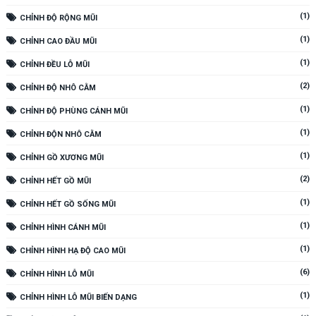
(1)
CHỈNH ĐỘ RỘNG MŨI
(1)
CHỈNH CAO ĐẦU MŨI
(1)
CHỈNH ĐỀU LỖ MŨI
(2)
CHỈNH ĐỘ NHÔ CẰM
(1)
CHỈNH ĐỘ PHÙNG CÁNH MŨI
(1)
CHỈNH ĐỘN NHÔ CẰM
(1)
CHỈNH GỒ XƯƠNG MŨI
(2)
CHỈNH HẾT GỒ MŨI
(1)
CHỈNH HẾT GỒ SỐNG MŨI
(1)
CHỈNH HÌNH CÁNH MŨI
(1)
CHỈNH HÌNH HẠ ĐỘ CAO MŨI
(6)
CHỈNH HÌNH LỖ MŨI
(1)
CHỈNH HÌNH LỖ MŨI BIẾN DẠNG