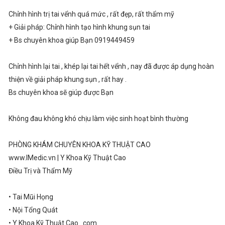
Chỉnh hình trị tai vểnh quá mức , rất đẹp, rất thẩm mỹ
+ Giải pháp: Chỉnh hình tạo hình khung sụn tai
+ Bs chuyên khoa giúp Bạn 0919449459
Chỉnh hình lại tai , khép lại tai hết vểnh , nay đã được áp dụng hoàn
thiện về giải pháp khung sụn , rất hay .
Bs chuyên khoa sẽ giúp được Bạn
Không đau không khó chịu làm việc sinh hoạt bình thường
PHÒNG KHÁM CHUYÊN KHOA KỸ THUẬT CAO
www.IMedic.vn | Y Khoa Kỹ Thuật Cao
Điều Trị và Thẩm Mỹ
• Tai Mũi Họng
• Nội Tổng Quát
• Y Khoa Kỹ Thuật Cao . com