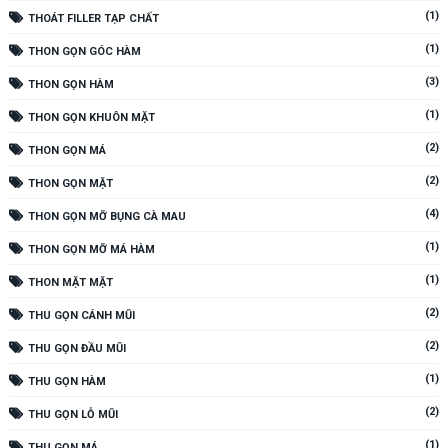
(1)
THOÁT FILLER TẠP CHẤT
(1)
THON GỌN GÓC HÀM
(3)
THON GỌN HÀM
(1)
THON GỌN KHUÔN MẶT
(2)
THON GỌN MÁ
(2)
THON GỌN MẶT
(4)
THON GỌN MỠ BỤNG CÀ MAU
(1)
THON GỌN MỠ MÁ HÀM
(1)
THON MẶT MẶT
(2)
THU GỌN CÁNH MŨI
(2)
THU GỌN ĐẦU MŨI
(1)
THU GỌN HÀM
(2)
THU GỌN LỖ MŨI
(1)
THU GỌN MÁ