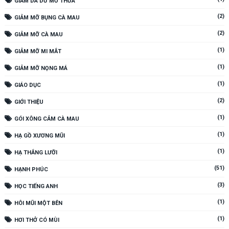
GIẢM DA DƯ MỠ THỪA
(2)
GIẢM MỠ BỤNG CÀ MAU
(2)
GIẢM MỠ CÀ MAU
(1)
GIẢM MỠ MI MẮT
(1)
GIẢM MỠ NỌNG MÁ
(1)
GIÁO DỤC
(2)
GIỚI THIỆU
(1)
GÓI XÔNG CẢM CÀ MAU
(1)
HẠ GỒ XƯƠNG MŨI
(1)
HẠ THẮNG LƯỠI
(51)
HẠNH PHÚC
(3)
HỌC TIẾNG ANH
(1)
HÔI MŨI MỘT BÊN
(1)
HƠI THỞ CÓ MÙI