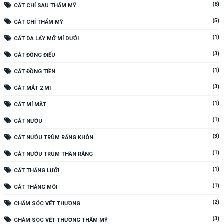
(8)
CẮT CHỈ SAU THẨM MỸ
(5)
CẮT CHỈ THẨM MỸ
(1)
CẮT DA LẤY MỠ MÍ DƯỚI
(3)
CẮT ĐỒNG ĐIẾU
(1)
CẮT ĐỒNG TIỀN
(3)
CẮT MẮT 2 MÍ
(1)
CẮT MÍ MẮT
(1)
CẮT NƯỚU
(3)
CẮT NƯỚU TRÙM RĂNG KHÔN
(1)
CẮT NƯỚU TRÙM THÂN RĂNG
(1)
CẮT THẮNG LƯỠI
(1)
CẮT THẮNG MÔI
(2)
CHĂM SÓC VẾT THƯƠNG
(3)
CHĂM SÓC VẾT THƯƠNG THẨM MỸ