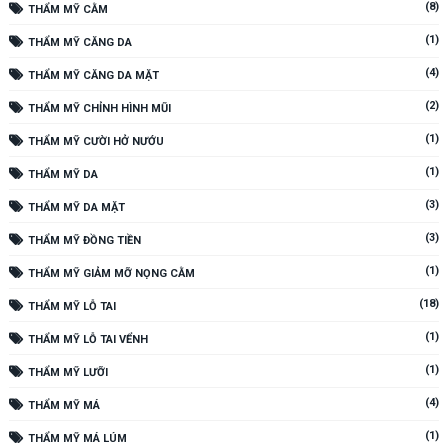
(8)
THẨM MỸ CẰM
(1)
THẨM MỸ CĂNG DA
(4)
THẨM MỸ CĂNG DA MẶT
(2)
THẨM MỸ CHỈNH HÌNH MŨI
(1)
THẨM MỸ CƯỜI HỞ NƯỚU
(1)
THẨM MỸ DA
(3)
THẨM MỸ DA MẶT
(3)
THẨM MỸ ĐỒNG TIỀN
(1)
THẨM MỸ GIẢM MỠ NỌNG CẰM
(18)
THẨM MỸ LỖ TAI
(1)
THẨM MỸ LỖ TAI VỂNH
(1)
THẨM MỸ LƯỠI
(4)
THẨM MỸ MÁ
(1)
THẨM MỸ MÁ LÚM