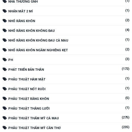
(1)
NHÀ THƯƠNG GNH
(1)
NHẤN MẮT 2 MÍ
(2)
NHỔ RĂNG KHÔN
(4)
NHỔ RĂNG KHÔN KHÔNG ĐAU
(1)
NHỔ RĂNG KHÔN KHÔNG ĐAU CÀ MAU
(2)
NHỔ RĂNG KHÔN NGẦM NGHIÊNG KẸT
(3)
PH
(172)
PHÁT TRIỂN BẢN THÂN
(1)
PHẪU THUẬT HÀM MẶT
(1)
PHẪU THUẬT NỐT RUỒI
(5)
PHẪU THUẬT RĂNG KHÔN
(1)
PHẪU THUẬT THẮNG LƯỠI
(275)
PHẪU THUẬT THẨM MỸ CÀ MAU
(235)
PHẪU THUẬT THẨM MỸ CẦN THƠ