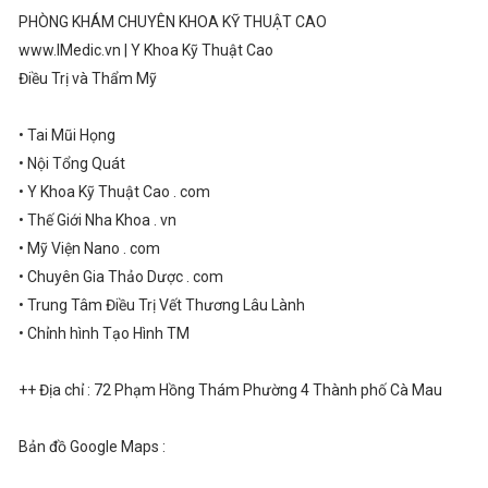
PHÒNG KHÁM CHUYÊN KHOA KỸ THUẬT CAO
www.IMedic.vn | Y Khoa Kỹ Thuật Cao
Điều Trị và Thẩm Mỹ
• Tai Mũi Họng
• Nội Tổng Quát
• Y Khoa Kỹ Thuật Cao . com
• Thế Giới Nha Khoa . vn
• Mỹ Viện Nano . com
• Chuyên Gia Thảo Dược . com
• Trung Tâm Điều Trị Vết Thương Lâu Lành
• Chỉnh hình Tạo Hình TM
++ Địa chỉ : 72 Phạm Hồng Thám Phường 4 Thành phố Cà Mau
Bản đồ Google Maps :