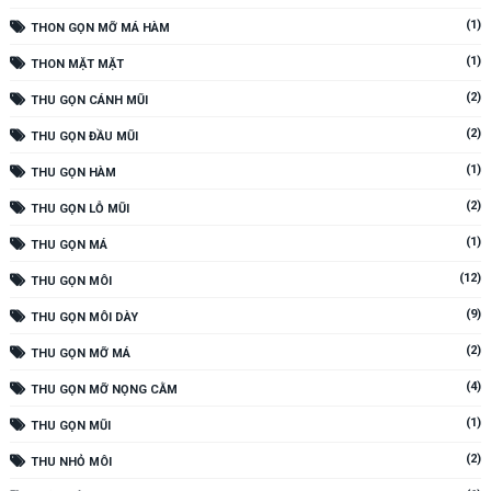
(1)
THON GỌN MỠ MÁ HÀM
(1)
THON MẶT MẶT
(2)
THU GỌN CÁNH MŨI
(2)
THU GỌN ĐẦU MŨI
(1)
THU GỌN HÀM
(2)
THU GỌN LỖ MŨI
(1)
THU GỌN MÁ
(12)
THU GỌN MÔI
(9)
THU GỌN MÔI DÀY
(2)
THU GỌN MỠ MÁ
(4)
THU GỌN MỠ NỌNG CẰM
(1)
THU GỌN MŨI
(2)
THU NHỎ MÔI