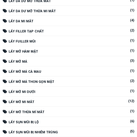
(1)
LẤY DA DƯ MỠ THỪA MẮT
(1)
LẤY DA DƯ MỠ THỪA MI MẮT
(4)
LẤY DA MI MẮT
(2)
LẤY FILLER TẠP CHẤT
(1)
LẤY FUILLER MŨI
(1)
LẤY MỠ HÀM MẶT
(3)
LẤY MỠ MÁ
(1)
LẤY MỠ MÁ CÀ MAU
(2)
LẤY MỠ MÁ THON GỌN MẶT
(1)
LẤY MỠ MI DƯỚI
(12)
LẤY MỠ MI MẮT
(1)
LẤY MỠ THỪA MÍ MẮT
(6)
LẤY SỤN MŨI BỊ LỘ
(5)
LẤY SỤN MŨI BỊ NHIỄM TRÙNG