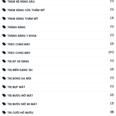
(1)
TRÁM KẺ RĂNG SÂU
(1)
TRÁM RĂNG CỬA THẨM MỸ
(7)
TRÁM RĂNG THẨM MỸ
(1)
TRẮNG RĂNG
(1)
TRẮNG RĂNG Y KHOA
(2)
TREO CHÂN MÀY
(21)
TREO CUNG MÀY
(1)
TRỊ ÁP XE RĂNG
(2)
TRỊ BIẾN DẠNG TAI
(1)
TRỊ BÓNG DA MŨI
(1)
TRỊ BỤP MẮT
(2)
TRỊ BƯỚU MỠ MẮT
(7)
TRỊ BƯỚU MỠ MI MẮT
(8)
TRỊ CƯỜI HỞ NƯỚU