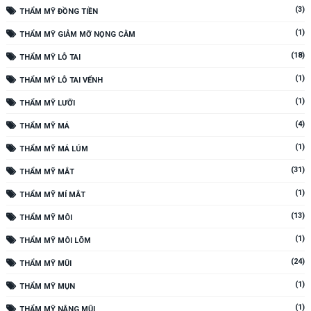
(3)
THẨM MỸ ĐỒNG TIỀN
(1)
THẨM MỸ GIẢM MỠ NỌNG CẰM
(18)
THẨM MỸ LỖ TAI
(1)
THẨM MỸ LỖ TAI VỂNH
(1)
THẨM MỸ LƯỠI
(4)
THẨM MỸ MÁ
(1)
THẨM MỸ MÁ LÚM
(31)
THẨM MỸ MẮT
(1)
THẨM MỸ MÍ MẮT
(13)
THẨM MỸ MÔI
(1)
THẨM MỸ MÔI LÕM
(24)
THẨM MỸ MŨI
(1)
THẨM MỸ MỤN
(1)
THẨM MỸ NÂNG MŨI