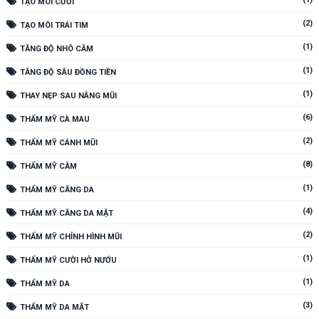
TẠO MÔI CƯỜI
(2)
TẠO MÔI TRÁI TIM
(1)
TĂNG ĐỘ NHÔ CẰM
(1)
TĂNG ĐỘ SÂU ĐỒNG TIỀN
(1)
THAY NẸP SAU NÂNG MŨI
(6)
THẨM MỸ CÀ MAU
(2)
THẨM MỸ CÁNH MŨI
(8)
THẨM MỸ CẰM
(1)
THẨM MỸ CĂNG DA
(4)
THẨM MỸ CĂNG DA MẶT
(2)
THẨM MỸ CHỈNH HÌNH MŨI
(1)
THẨM MỸ CƯỜI HỞ NƯỚU
(1)
THẨM MỸ DA
(3)
THẨM MỸ DA MẶT