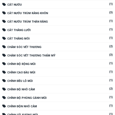
(1)
CẮT NƯỚU
(3)
CẮT NƯỚU TRÙM RĂNG KHÔN
(1)
CẮT NƯỚU TRÙM THÂN RĂNG
(1)
CẮT THẮNG LƯỠI
(1)
CẮT THẮNG MÔI
(2)
CHĂM SÓC VẾT THƯƠNG
(3)
CHĂM SÓC VẾT THƯƠNG THẨM MỸ
(1)
CHỈNH ĐỘ RỘNG MŨI
(1)
CHỈNH CAO ĐẦU MŨI
(1)
CHỈNH ĐỀU LỖ MŨI
(2)
CHỈNH ĐỘ NHÔ CẰM
(1)
CHỈNH ĐỘ PHÙNG CÁNH MŨI
(1)
CHỈNH ĐỘN NHÔ CẰM
(1)
CHỈNH GỒ XƯƠNG MŨI