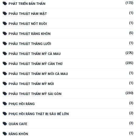
(172)
PHÁT TRIỂN BẢN THÂN
(1)
PHẪU THUẬT HÀM MẶT
(1)
PHẪU THUẬT NỐT RUỒI
(5)
PHẪU THUẬT RĂNG KHÔN
(1)
PHẪU THUẬT THẮNG LƯỠI
(275)
PHẪU THUẬT THẨM MỸ CÀ MAU
(235)
PHẪU THUẬT THẨM MỸ CẦN THƠ
(1)
PHẪU THUẬT THẨM MỸ MÔI CÀ MAU
(1)
PHẪU THUẬT THẨM MỸ MŨI
(230)
PHẪU THUẬT THẨM MỸ SÀI GÒN
(3)
PHỤC HỒI RĂNG
(2)
PHỤC HỒI RĂNG THẬT BỊ SÂU BỂ LỚN
(3)
QUÁN CAFE
(1)
RĂNG KHÔN