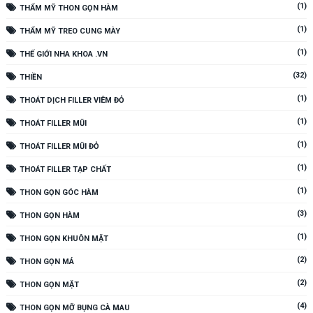
(1)
THẨM MỸ THON GỌN HÀM
(1)
THẨM MỸ TREO CUNG MÀY
(1)
THẾ GIỚI NHA KHOA .VN
(32)
THIỀN
(1)
THOÁT DỊCH FILLER VIÊM ĐỎ
(1)
THOÁT FILLER MŨI
(1)
THOÁT FILLER MŨI ĐỎ
(1)
THOÁT FILLER TẠP CHẤT
(1)
THON GỌN GÓC HÀM
(3)
THON GỌN HÀM
(1)
THON GỌN KHUÔN MẶT
(2)
THON GỌN MÁ
(2)
THON GỌN MẶT
(4)
THON GỌN MỠ BỤNG CÀ MAU