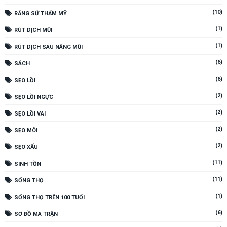
(10)
RĂNG SỨ THẨM MỸ
(1)
RÚT DỊCH MŨI
(1)
RÚT DỊCH SAU NÂNG MŨI
(6)
SÁCH
(6)
SẸO LỒI
(2)
SẸO LỒI NGỰC
(2)
SẸO LỒI VAI
(2)
SẸO MÔI
(2)
SẸO XẤU
(11)
SINH TỒN
(11)
SỐNG THỌ
(1)
SỐNG THỌ TRÊN 100 TUỔI
(6)
SƠ ĐỒ MA TRẬN