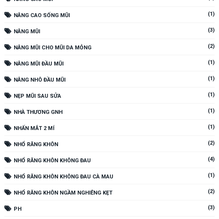
(1)
NÂNG CAO SỐNG MŨI
(3)
NÂNG MŨI
(2)
NÂNG MŨI CHO MŨI DA MỎNG
(1)
NÂNG MŨI ĐẦU MŨI
(1)
NÂNG NHÔ ĐẦU MŨI
(1)
NẸP MŨI SAU SỬA
(1)
NHÀ THƯƠNG GNH
(1)
NHẤN MẮT 2 MÍ
(2)
NHỔ RĂNG KHÔN
(4)
NHỔ RĂNG KHÔN KHÔNG ĐAU
(1)
NHỔ RĂNG KHÔN KHÔNG ĐAU CÀ MAU
(2)
NHỔ RĂNG KHÔN NGẦM NGHIÊNG KẸT
(3)
PH