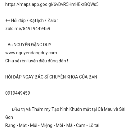
https://maps.app.goo.gl/6vDvR5HmHEkrBQWs5
++ Hỏi đáp / Đặt lịch / Zalo :
zalo.me/84919449459
- Bs NGUYỄN ĐẶNG DUY -
www.nguyendangduy.com
Chia sẻ rèn luyện điều đúng đắn !
HỎI ĐÁP NGAY BÁC SĨ CHUYÊN KHOA CỦA BẠN
0919449459
Điều trị và Thẩm mỹ Tạo hình Khuôn mặt tại Cà Mau và Sài
Gòn
Răng - Mắt - Mũi - Miệng - Môi - Má - Cằm - Lỗ tai