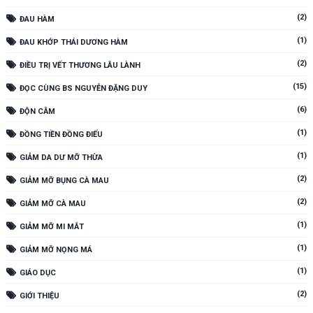
(2)
ĐAU HÀM
(1)
ĐAU KHỚP THÁI DƯƠNG HÀM
(2)
ĐIỀU TRỊ VẾT THƯƠNG LÂU LÀNH
(15)
ĐỌC CÙNG BS NGUYỄN ĐẶNG DUY
(6)
ĐỘN CẰM
(1)
ĐỒNG TIỀN ĐỒNG ĐIẾU
(1)
GIẢM DA DƯ MỠ THỪA
(2)
GIẢM MỠ BỤNG CÀ MAU
(2)
GIẢM MỠ CÀ MAU
(1)
GIẢM MỠ MI MẮT
(1)
GIẢM MỠ NỌNG MÁ
(1)
GIÁO DỤC
(2)
GIỚI THIỆU