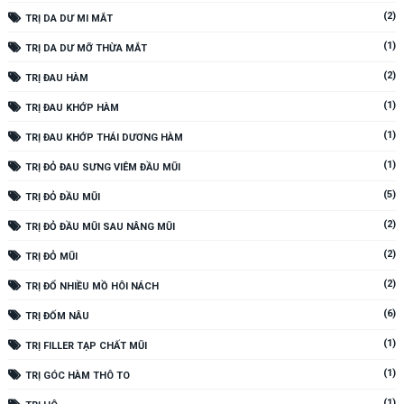
(2)
TRỊ DA DƯ MI MẮT
(1)
TRỊ DA DƯ MỠ THỪA MẮT
(2)
TRỊ ĐAU HÀM
(1)
TRỊ ĐAU KHỚP HÀM
(1)
TRỊ ĐAU KHỚP THÁI DƯƠNG HÀM
(1)
TRỊ ĐỎ ĐAU SƯNG VIÊM ĐẦU MŨI
(5)
TRỊ ĐỎ ĐẦU MŨI
(2)
TRỊ ĐỎ ĐẦU MŨI SAU NÂNG MŨI
(2)
TRỊ ĐỎ MŨI
(2)
TRỊ ĐỔ NHIỀU MỒ HÔI NÁCH
(6)
TRỊ ĐỐM NÂU
(1)
TRỊ FILLER TẠP CHẤT MŨI
(1)
TRỊ GÓC HÀM THÔ TO
(1)