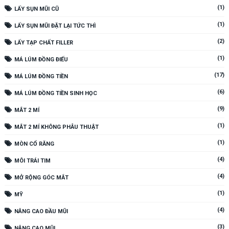
(1)
LẤY SỤN MŨI CŨ
(1)
LẤY SỤN MŨI ĐẶT LẠI TỨC THÌ
(2)
LẤY TẠP CHẤT FILLER
(1)
MÁ LÚM ĐỒNG ĐIẾU
(17)
MÁ LÚM ĐỒNG TIỀN
(6)
MÁ LÚM ĐỒNG TIỀN SINH HỌC
(9)
MẮT 2 MÍ
(1)
MẮT 2 MÍ KHÔNG PHẪU THUẬT
(1)
MÒN CỔ RĂNG
(4)
MÔI TRÁI TIM
(4)
MỞ RỘNG GÓC MẮT
(1)
MỸ
(4)
NÂNG CAO ĐẦU MŨI
(3)
NÂNG CAO MŨI