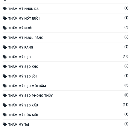
(1)
THẨM MỸ NHĂN DA
(1)
THẨM MỸ NỐT RUỒI
(6)
THẨM MỸ NƯỚU
(2)
THẨM MỸ NƯỚU RĂNG
(2)
THẨM MỸ RĂNG
(19)
THẨM MỸ SẸO
(2)
THẨM MỸ SẸO KHÓ
(1)
THẨM MỸ SẸO LỒI
(3)
THẨM MỸ SẸO MÔI CẰM
(5)
THẨM MỸ SẸO PHONG THỦY
(11)
THẨM MỸ SẸO XẤU
(1)
THẨM MỸ SỬA MŨI
(6)
THẨM MỸ TAI