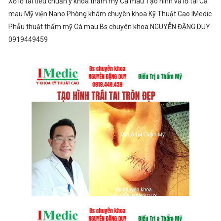
Xỏ lỗ tai tiêu chuẩn y khoa thẩm mỹ Cà mau Tạo hình vá lỗ tai Cà
mau Mỹ viện Nano Phòng khám chuyên khoa Kỹ Thuật Cao IMedic
Phẫu thuật thẩm mỹ Cà mau Bs chuyên khoa NGUYỄN ĐẶNG DUY
0919449459