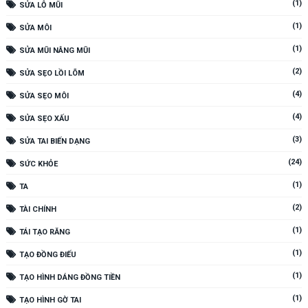
(1)
SỬA LỖ MŨI
(1)
SỬA MÔI
(1)
SỬA MŨI NÂNG MŨI
(2)
SỬA SẸO LỒI LÕM
(4)
SỬA SẸO MÔI
(4)
SỬA SẸO XẤU
(3)
SỬA TAI BIẾN DẠNG
(24)
SỨC KHỎE
(1)
TA
(2)
TÀI CHÍNH
(1)
TÁI TẠO RĂNG
(1)
TẠO ĐỒNG ĐIẾU
(1)
TẠO HÌNH DÁNG ĐỒNG TIỀN
(1)
TẠO HÌNH GỜ TAI