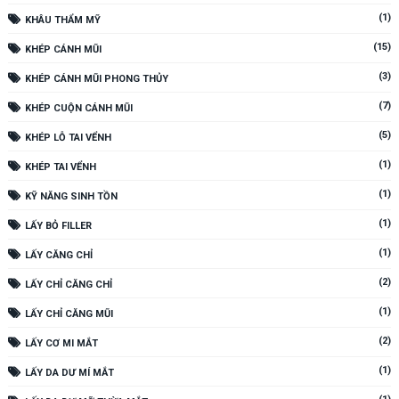
(1)
KHÂU THẨM MỸ
(15)
KHÉP CÁNH MŨI
(3)
KHÉP CÁNH MŨI PHONG THỦY
(7)
KHÉP CUỘN CÁNH MŨI
(5)
KHÉP LỖ TAI VỂNH
(1)
KHÉP TAI VỂNH
(1)
KỸ NĂNG SINH TỒN
(1)
LẤY BỎ FILLER
(1)
LẤY CĂNG CHỈ
(2)
LẤY CHỈ CĂNG CHỈ
(1)
LẤY CHỈ CĂNG MŨI
(2)
LẤY CƠ MI MẮT
(1)
LẤY DA DƯ MÍ MẮT