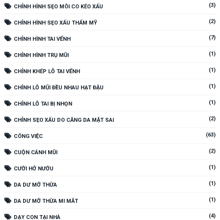
(3)
CHỈNH HÌNH SẸO MÔI CO KÉO XẤU
(2)
CHỈNH HÌNH SẸO XẤU THẨM MỸ
(7)
CHỈNH HÌNH TAI VỂNH
(1)
CHỈNH HÌNH TRỤ MŨI
(1)
CHỈNH KHÉP LỖ TAI VỂNH
(1)
CHỈNH LỖ MŨI ĐỀU NHAU HẠT ĐẬU
(1)
CHỈNH LỖ TAI BỊ NHỌN
(2)
CHỈNH SẸO XẤU DO CĂNG DA MẶT SAI
(63)
CÔNG VIỆC
(2)
CUỘN CÁNH MŨI
(1)
CƯỜI HỞ NƯỚU
(1)
DA DƯ MỠ THỪA
(1)
DA DƯ MỠ THỪA MI MẮT
(4)
DẠY CON TẠI NHÀ