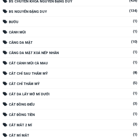
(426)
BS CHUYÊN KHOA NGUYỄN ĐẶNG DUY
(134)
BS NGUYỄN ĐẶNG DUY
(1)
BƯỚU
(1)
CÁNH MŨI
(10)
CĂNG DA MẶT
(1)
CĂNG DA MẶT XOÁ NẾP NHĂN
(1)
CẮT CÁNH MŨI CÀ MAU
(8)
CẮT CHỈ SAU THẨM MỸ
(5)
CẮT CHỈ THẨM MỸ
(1)
CẮT DA LẤY MỠ MÍ DƯỚI
(3)
CẮT ĐỒNG ĐIẾU
(1)
CẮT ĐỒNG TIỀN
(3)
CẮT MẮT 2 MÍ
(1)
CẮT MÍ MẮT