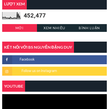
LƯỢT XEM
452,477
MỚI
XEM NHIỀU
BÌNH LUẬN
KẾT NỐI VỚI BS NGUYỄN ĐẶNG DUY
YOUTUBE