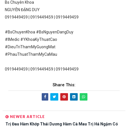
Bs Chuyên Khoa
NGUYỄN ĐẶNG DUY
0919449459 | 0919449459 | 0919449459
#BsChuyenKhoa #BsNguyenDangDuy
#IMedic #YKhoaKyThuatCao
#DieuTriThamMyGuongMat
#PhauThuatThamMyCaMau
0919449459 | 0919449459 | 0919449459
Share This:
NEWER ARTICLE
Trị Đau Hàm Khớp Thái Dương Hàm Cà Mau Trị Há Ngậm Có