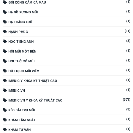
(1)
GÓI XÔNG CẢM CÀ MAU
(1)
HẠ GỒ XƯƠNG MŨI
(1)
HẠ THẮNG LƯỠI
(51)
HẠNH PHÚC
(3)
HỌC TIẾNG ANH
(1)
HÔI MŨI MỘT BÊN
(1)
HƠI THỞ CÓ MÙI
(1)
HÚT DỊCH MŨI VIÊM
(1)
IMEDIC Y KHOA KỸ THUẬT CAO
(1)
IMEDIC.VN
(373)
IMEDIC.VN Y KHOA KỸ THUẬT CAO
(3)
KÉO DÀI TRỤ MŨI
(1)
KHÁM TẦM SOÁT
(1)
KHÁM TƯ VẤN