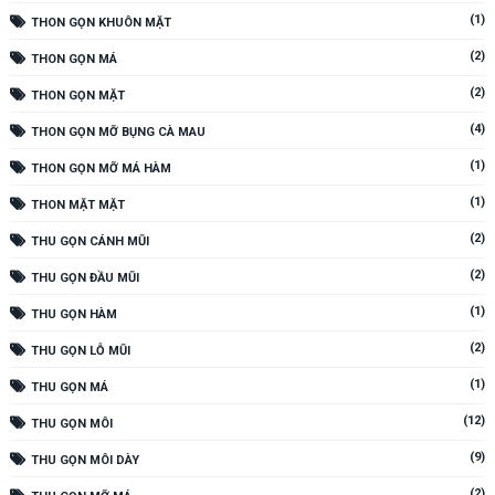
(1)
THON GỌN KHUÔN MẶT
(2)
THON GỌN MÁ
(2)
THON GỌN MẶT
(4)
THON GỌN MỠ BỤNG CÀ MAU
(1)
THON GỌN MỠ MÁ HÀM
(1)
THON MẶT MẶT
(2)
THU GỌN CÁNH MŨI
(2)
THU GỌN ĐẦU MŨI
(1)
THU GỌN HÀM
(2)
THU GỌN LỖ MŨI
(1)
THU GỌN MÁ
(12)
THU GỌN MÔI
(9)
THU GỌN MÔI DÀY
(2)