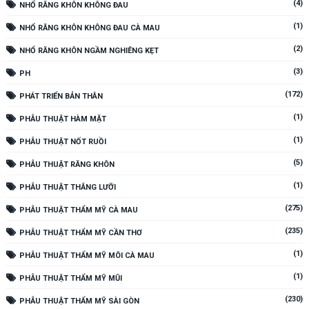
(4)
NHỔ RĂNG KHÔN KHÔNG ĐAU
(1)
NHỔ RĂNG KHÔN KHÔNG ĐAU CÀ MAU
(2)
NHỔ RĂNG KHÔN NGẦM NGHIÊNG KẸT
(3)
PH
(172)
PHÁT TRIỂN BẢN THÂN
(1)
PHẪU THUẬT HÀM MẶT
(1)
PHẪU THUẬT NỐT RUỒI
(5)
PHẪU THUẬT RĂNG KHÔN
(1)
PHẪU THUẬT THẮNG LƯỠI
(275)
PHẪU THUẬT THẨM MỸ CÀ MAU
(235)
PHẪU THUẬT THẨM MỸ CẦN THƠ
(1)
PHẪU THUẬT THẨM MỸ MÔI CÀ MAU
(1)
PHẪU THUẬT THẨM MỸ MŨI
(230)
PHẪU THUẬT THẨM MỸ SÀI GÒN