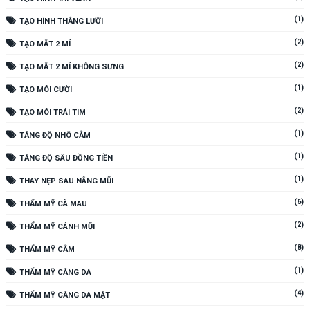
(1)
TẠO HÌNH THẮNG LƯỠI
(2)
TẠO MẮT 2 MÍ
(2)
TẠO MẮT 2 MÍ KHÔNG SƯNG
(1)
TẠO MÔI CƯỜI
(2)
TẠO MÔI TRÁI TIM
(1)
TĂNG ĐỘ NHÔ CẰM
(1)
TĂNG ĐỘ SÂU ĐỒNG TIỀN
(1)
THAY NẸP SAU NÂNG MŨI
(6)
THẨM MỸ CÀ MAU
(2)
THẨM MỸ CÁNH MŨI
(8)
THẨM MỸ CẰM
(1)
THẨM MỸ CĂNG DA
(4)
THẨM MỸ CĂNG DA MẶT