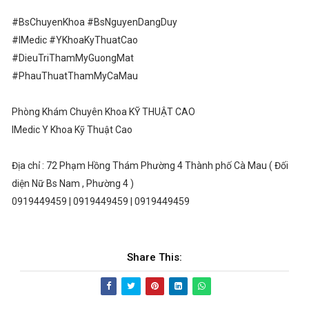
#BsChuyenKhoa #BsNguyenDangDuy
#IMedic #YKhoaKyThuatCao
#DieuTriThamMyGuongMat
#PhauThuatThamMyCaMau
Phòng Khám Chuyên Khoa KỸ THUẬT CAO
IMedic Y Khoa Kỹ Thuật Cao
Địa chỉ : 72 Phạm Hồng Thám Phường 4 Thành phố Cà Mau ( Đối
diện Nữ Bs Nam , Phường 4 )
0919449459 | 0919449459 | 0919449459
Share This: