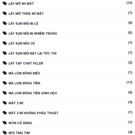
(12)
LẤY MỠ MI MẮT
(1)
LẤY MỠ THỪA MÍ MẮT
(6)
LẤY SỤN MŨI BỊ LỘ
(5)
LẤY SỤN MŨI BỊ NHIỄM TRÙNG
(1)
LẤY SỤN MŨI CŨ
(1)
LẤY SỤN MŨI ĐẶT LẠI TỨC THÌ
(2)
LẤY TẠP CHẤT FILLER
(1)
MÁ LÚM ĐỒNG ĐIẾU
(17)
MÁ LÚM ĐỒNG TIỀN
(6)
MÁ LÚM ĐỒNG TIỀN SINH HỌC
(9)
MẮT 2 MÍ
(1)
MẮT 2 MÍ KHÔNG PHẪU THUẬT
(1)
MÒN CỔ RĂNG
(4)
MÔI TRÁI TIM