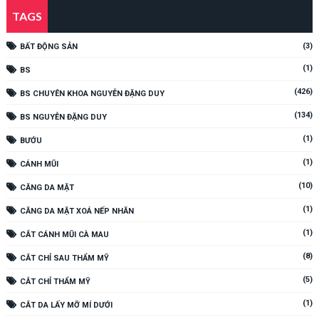
TAGS
(3)
BẤT ĐỘNG SẢN
(1)
BS
(426)
BS CHUYÊN KHOA NGUYỄN ĐẶNG DUY
(134)
BS NGUYỄN ĐẶNG DUY
(1)
BƯỚU
(1)
CÁNH MŨI
(10)
CĂNG DA MẶT
(1)
CĂNG DA MẶT XOÁ NẾP NHĂN
(1)
CẮT CÁNH MŨI CÀ MAU
(8)
CẮT CHỈ SAU THẨM MỸ
(5)
CẮT CHỈ THẨM MỸ
(1)
CẮT DA LẤY MỠ MÍ DƯỚI