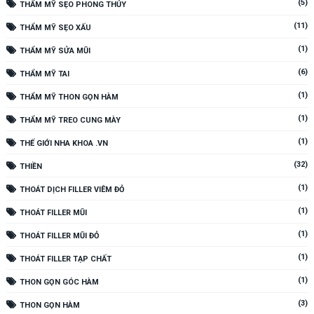
(5)
THẨM MỸ SẸO PHONG THỦY
(11)
THẨM MỸ SẸO XẤU
(1)
THẨM MỸ SỬA MŨI
(6)
THẨM MỸ TAI
(1)
THẨM MỸ THON GỌN HÀM
(1)
THẨM MỸ TREO CUNG MÀY
(1)
THẾ GIỚI NHA KHOA .VN
(32)
THIỀN
(1)
THOÁT DỊCH FILLER VIÊM ĐỎ
(1)
THOÁT FILLER MŨI
(1)
THOÁT FILLER MŨI ĐỎ
(1)
THOÁT FILLER TẠP CHẤT
(1)
THON GỌN GÓC HÀM
(3)
THON GỌN HÀM