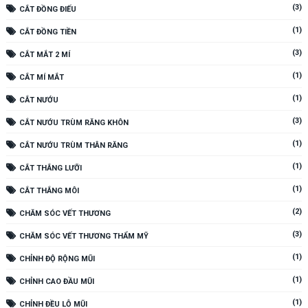
(3)
CẮT ĐỒNG ĐIẾU
(1)
CẮT ĐỒNG TIỀN
(3)
CẮT MẮT 2 MÍ
(1)
CẮT MÍ MẮT
(1)
CẮT NƯỚU
(3)
CẮT NƯỚU TRÙM RĂNG KHÔN
(1)
CẮT NƯỚU TRÙM THÂN RĂNG
(1)
CẮT THẮNG LƯỠI
(1)
CẮT THẮNG MÔI
(2)
CHĂM SÓC VẾT THƯƠNG
(3)
CHĂM SÓC VẾT THƯƠNG THẨM MỸ
(1)
CHỈNH ĐỘ RỘNG MŨI
(1)
CHỈNH CAO ĐẦU MŨI
(1)
CHỈNH ĐỀU LỖ MŨI