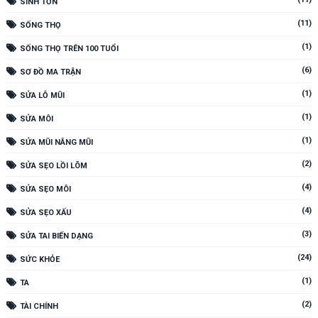
SINH TỒN
(11)
SỐNG THỌ
(1)
SỐNG THỌ TRÊN 100 TUỔI
(6)
SƠ ĐỒ MA TRẬN
(1)
SỬA LỖ MŨI
(1)
SỬA MÔI
(1)
SỬA MŨI NÂNG MŨI
(2)
SỬA SẸO LỒI LÕM
(4)
SỬA SẸO MÔI
(4)
SỬA SẸO XẤU
(3)
SỬA TAI BIẾN DẠNG
(24)
SỨC KHỎE
(1)
TA
(2)
TÀI CHÍNH