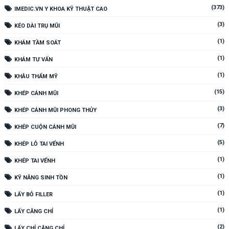
(373)
IMEDIC.VN Y KHOA KỸ THUẬT CAO
(3)
KÉO DÀI TRỤ MŨI
(1)
KHÁM TẦM SOÁT
(1)
KHÁM TƯ VẤN
(1)
KHÂU THẨM MỸ
(15)
KHÉP CÁNH MŨI
(3)
KHÉP CÁNH MŨI PHONG THỦY
(7)
KHÉP CUỘN CÁNH MŨI
(5)
KHÉP LỖ TAI VỂNH
(1)
KHÉP TAI VỂNH
(1)
KỸ NĂNG SINH TỒN
(1)
LẤY BỎ FILLER
(1)
LẤY CĂNG CHỈ
(2)
LẤY CHỈ CĂNG CHỈ