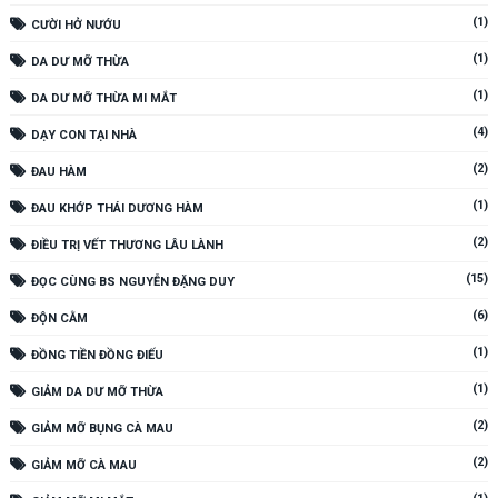
(1)
CƯỜI HỞ NƯỚU
(1)
DA DƯ MỠ THỪA
(1)
DA DƯ MỠ THỪA MI MẮT
(4)
DẠY CON TẠI NHÀ
(2)
ĐAU HÀM
(1)
ĐAU KHỚP THÁI DƯƠNG HÀM
(2)
ĐIỀU TRỊ VẾT THƯƠNG LÂU LÀNH
(15)
ĐỌC CÙNG BS NGUYỄN ĐẶNG DUY
(6)
ĐỘN CẰM
(1)
ĐỒNG TIỀN ĐỒNG ĐIẾU
(1)
GIẢM DA DƯ MỠ THỪA
(2)
GIẢM MỠ BỤNG CÀ MAU
(2)
GIẢM MỠ CÀ MAU