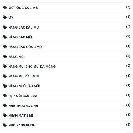
(4)
MỞ RỘNG GÓC MẮT
(1)
MỸ
(4)
NÂNG CAO ĐẦU MŨI
(3)
NÂNG CAO MŨI
(1)
NÂNG CAO SỐNG MŨI
(3)
NÂNG MŨI
(2)
NÂNG MŨI CHO MŨI DA MỎNG
(1)
NÂNG MŨI ĐẦU MŨI
(1)
NÂNG NHÔ ĐẦU MŨI
(1)
NẸP MŨI SAU SỬA
(1)
NHÀ THƯƠNG GNH
(1)
NHẤN MẮT 2 MÍ
(2)
NHỔ RĂNG KHÔN