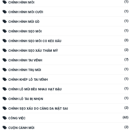
(1)
CHỈNH HÌNH MÔI
(1)
CHỈNH HÌNH MÔI CƯỜI
(1)
CHỈNH HÌNH MŨI GỒ
(1)
CHỈNH HÌNH SẸO MÔI
(3)
CHỈNH HÌNH SẸO MÔI CO KÉO XẤU
(2)
CHỈNH HÌNH SẸO XẤU THẨM MỸ
(7)
CHỈNH HÌNH TAI VỂNH
(1)
CHỈNH HÌNH TRỤ MŨI
(1)
CHỈNH KHÉP LỖ TAI VỂNH
(1)
CHỈNH LỖ MŨI ĐỀU NHAU HẠT ĐẬU
(1)
CHỈNH LỖ TAI BỊ NHỌN
(2)
CHỈNH SẸO XẤU DO CĂNG DA MẶT SAI
(63)
CÔNG VIỆC
(2)
CUỘN CÁNH MŨI