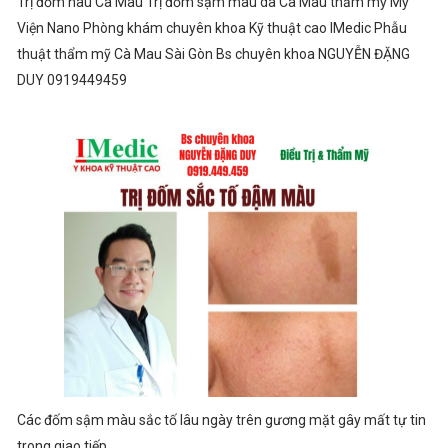
Trị đốm nâu Cà Mau Trị đốm sậm màu da Cà Mau thẩm mỹ Mỹ
Viện Nano Phòng khám chuyên khoa Kỹ thuật cao IMedic Phẫu
thuật thẩm mỹ Cà Mau Sài Gòn Bs chuyên khoa NGUYỄN ĐẶNG
DUY 0919449459
Các đốm sậm màu sắc tố lâu ngày trên gương mặt gây mất tự tin
trong giao tiếp...