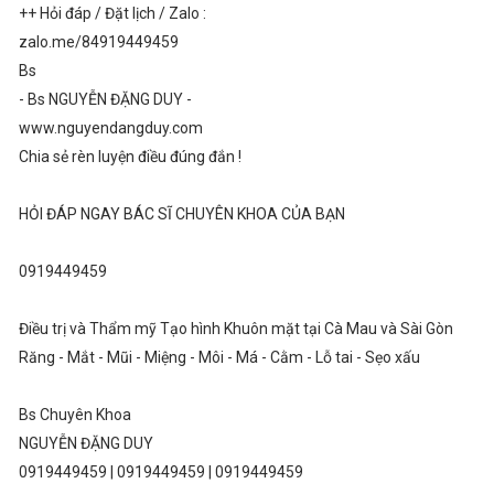
++ Hỏi đáp / Đặt lịch / Zalo :
zalo.me/84919449459
Bs
- Bs NGUYỄN ĐẶNG DUY -
www.nguyendangduy.com
Chia sẻ rèn luyện điều đúng đắn !
HỎI ĐÁP NGAY BÁC SĨ CHUYÊN KHOA CỦA BẠN
0919449459
Điều trị và Thẩm mỹ Tạo hình Khuôn mặt tại Cà Mau và Sài Gòn
Răng - Mắt - Mũi - Miệng - Môi - Má - Cằm - Lỗ tai - Sẹo xấu
Bs Chuyên Khoa
NGUYỄN ĐẶNG DUY
0919449459 | 0919449459 | 0919449459