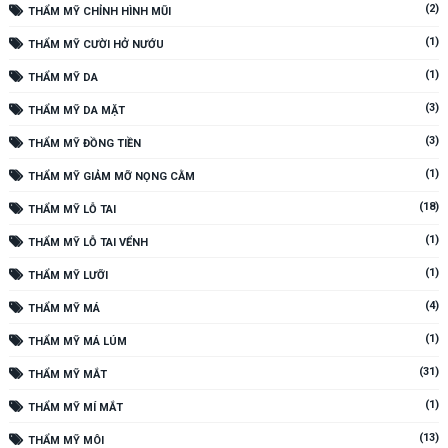
(2)
THẨM MỸ CHỈNH HÌNH MŨI
(1)
THẨM MỸ CƯỜI HỞ NƯỚU
(1)
THẨM MỸ DA
(3)
THẨM MỸ DA MẶT
(3)
THẨM MỸ ĐỒNG TIỀN
(1)
THẨM MỸ GIẢM MỠ NỌNG CẰM
(18)
THẨM MỸ LỖ TAI
(1)
THẨM MỸ LỖ TAI VỂNH
(1)
THẨM MỸ LƯỠI
(4)
THẨM MỸ MÁ
(1)
THẨM MỸ MÁ LÚM
(31)
THẨM MỸ MẮT
(1)
THẨM MỸ MÍ MẮT
(13)
THẨM MỸ MÔI