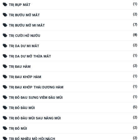
(1)
TRỊ BỤP MẮT
(2)
TRỊ BƯỚU MỠ MẮT
(7)
TRỊ BƯỚU MỠ MI MẮT
(8)
TRỊ CƯỜI HỞ NƯỚU
(2)
TRỊ DA DƯ MI MẮT
(1)
TRỊ DA DƯ MỠ THỪA MẮT
(2)
TRỊ ĐAU HÀM
(1)
TRỊ ĐAU KHỚP HÀM
(1)
TRỊ ĐAU KHỚP THÁI DƯƠNG HÀM
(1)
TRỊ ĐỎ ĐAU SƯNG VIÊM ĐẦU MŨI
(5)
TRỊ ĐỎ ĐẦU MŨI
(2)
TRỊ ĐỎ ĐẦU MŨI SAU NÂNG MŨI
(2)
TRỊ ĐỎ MŨI
(2)
TRỊ ĐỔ NHIỀU MỒ HÔI NÁCH