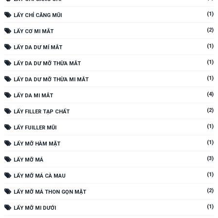
(1)
LẤY CHỈ CĂNG MŨI
(2)
LẤY CƠ MI MẮT
(1)
LẤY DA DƯ MÍ MẮT
(1)
LẤY DA DƯ MỠ THỪA MẮT
(1)
LẤY DA DƯ MỠ THỪA MI MẮT
(4)
LẤY DA MI MẮT
(2)
LẤY FILLER TẠP CHẤT
(1)
LẤY FUILLER MŨI
(1)
LẤY MỠ HÀM MẶT
(3)
LẤY MỠ MÁ
(1)
LẤY MỠ MÁ CÀ MAU
(2)
LẤY MỠ MÁ THON GỌN MẶT
(1)
LẤY MỠ MI DƯỚI