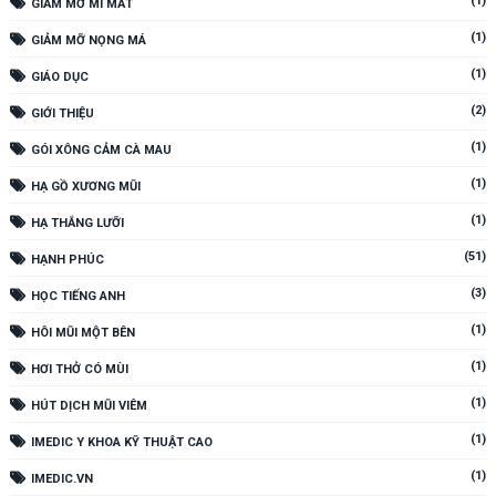
(1)
GIẢM MỠ MI MẮT
(1)
GIẢM MỠ NỌNG MÁ
(1)
GIÁO DỤC
(2)
GIỚI THIỆU
(1)
GÓI XÔNG CẢM CÀ MAU
(1)
HẠ GỒ XƯƠNG MŨI
(1)
HẠ THẮNG LƯỠI
(51)
HẠNH PHÚC
(3)
HỌC TIẾNG ANH
(1)
HÔI MŨI MỘT BÊN
(1)
HƠI THỞ CÓ MÙI
(1)
HÚT DỊCH MŨI VIÊM
(1)
IMEDIC Y KHOA KỸ THUẬT CAO
(1)
IMEDIC.VN