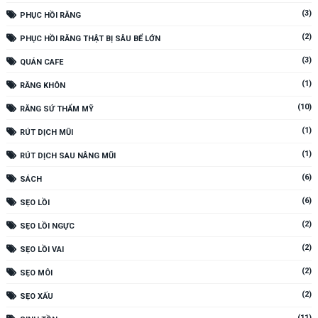
(3)
PHỤC HỒI RĂNG
(2)
PHỤC HỒI RĂNG THẬT BỊ SÂU BỂ LỚN
(3)
QUÁN CAFE
(1)
RĂNG KHÔN
(10)
RĂNG SỨ THẨM MỸ
(1)
RÚT DỊCH MŨI
(1)
RÚT DỊCH SAU NÂNG MŨI
(6)
SÁCH
(6)
SẸO LỒI
(2)
SẸO LỒI NGỰC
(2)
SẸO LỒI VAI
(2)
SẸO MÔI
(2)
SẸO XẤU
(11)