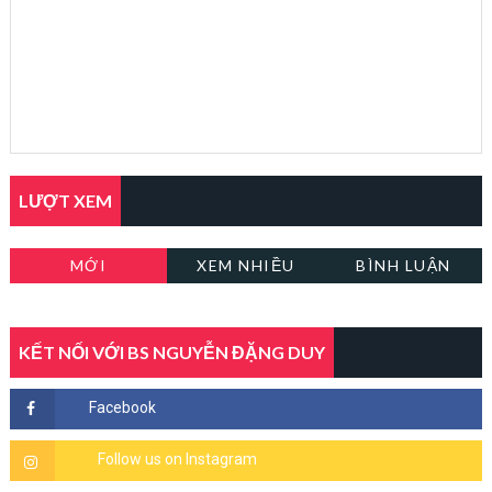
LƯỢT XEM
MỚI
XEM NHIỀU
BÌNH LUẬN
KẾT NỐI VỚI BS NGUYỄN ĐẶNG DUY