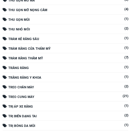
THU GỌN MỠ MÁ
(4)
THU GỌN MỠ NỌNG CẰM
(1)
THU GỌN MŨI
(2)
THU NHỎ MÔI
(1)
TRÁM KẺ RĂNG SÂU
(1)
TRÁM RĂNG CỬA THẨM MỸ
(7)
TRÁM RĂNG THẨM MỸ
(1)
TRẮNG RĂNG
(1)
TRẮNG RĂNG Y KHOA
(2)
TREO CHÂN MÀY
(21)
TREO CUNG MÀY
(1)
TRỊ ÁP XE RĂNG
(2)
TRỊ BIẾN DẠNG TAI
(1)
TRỊ BÓNG DA MŨI