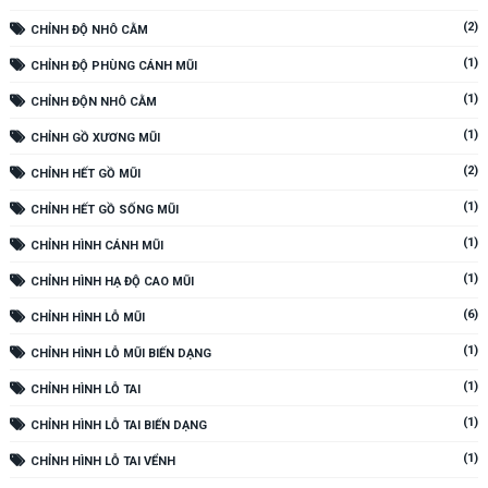
(2)
CHỈNH ĐỘ NHÔ CẰM
(1)
CHỈNH ĐỘ PHÙNG CÁNH MŨI
(1)
CHỈNH ĐỘN NHÔ CẰM
(1)
CHỈNH GỒ XƯƠNG MŨI
(2)
CHỈNH HẾT GỒ MŨI
(1)
CHỈNH HẾT GỒ SỐNG MŨI
(1)
CHỈNH HÌNH CÁNH MŨI
(1)
CHỈNH HÌNH HẠ ĐỘ CAO MŨI
(6)
CHỈNH HÌNH LỖ MŨI
(1)
CHỈNH HÌNH LỖ MŨI BIẾN DẠNG
(1)
CHỈNH HÌNH LỖ TAI
(1)
CHỈNH HÌNH LỖ TAI BIẾN DẠNG
(1)
CHỈNH HÌNH LỖ TAI VỂNH