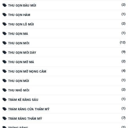
(2)
THU GỌN ĐẦU MŨI
(1)
THU GỌN HÀM
(2)
THU GỌN LỖ MŨI
(1)
THU GỌN MÁ
(12)
THU GỌN MÔI
(9)
THU GỌN MÔI DÀY
(2)
THU GỌN MỠ MÁ
(4)
THU GỌN MỠ NỌNG CẰM
(1)
THU GỌN MŨI
(2)
THU NHỎ MÔI
(1)
TRÁM KẺ RĂNG SÂU
(1)
TRÁM RĂNG CỬA THẨM MỸ
(7)
TRÁM RĂNG THẨM MỸ
(1)