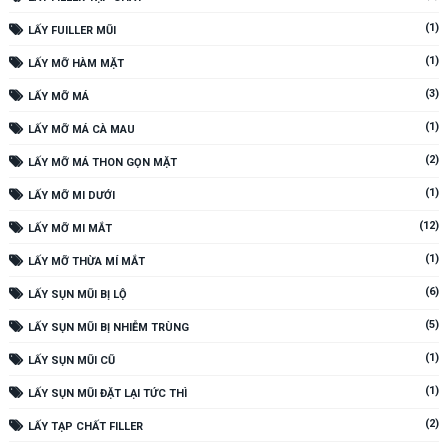
(1)
LẤY FUILLER MŨI
(1)
LẤY MỠ HÀM MẶT
(3)
LẤY MỠ MÁ
(1)
LẤY MỠ MÁ CÀ MAU
(2)
LẤY MỠ MÁ THON GỌN MẶT
(1)
LẤY MỠ MI DƯỚI
(12)
LẤY MỠ MI MẮT
(1)
LẤY MỠ THỪA MÍ MẮT
(6)
LẤY SỤN MŨI BỊ LỘ
(5)
LẤY SỤN MŨI BỊ NHIỄM TRÙNG
(1)
LẤY SỤN MŨI CŨ
(1)
LẤY SỤN MŨI ĐẶT LẠI TỨC THÌ
(2)
LẤY TẠP CHẤT FILLER