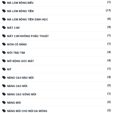
(1)
MÁ LÚM ĐỒNG ĐIẾU
(17)
MÁ LÚM ĐỒNG TIỀN
(6)
MÁ LÚM ĐỒNG TIỀN SINH HỌC
(9)
MẮT 2 MÍ
(1)
MẮT 2 MÍ KHÔNG PHẪU THUẬT
(1)
MÒN CỔ RĂNG
(4)
MÔI TRÁI TIM
(4)
MỞ RỘNG GÓC MẮT
(1)
MỸ
(4)
NÂNG CAO ĐẦU MŨI
(3)
NÂNG CAO MŨI
(1)
NÂNG CAO SỐNG MŨI
(3)
NÂNG MŨI
(2)
NÂNG MŨI CHO MŨI DA MỎNG