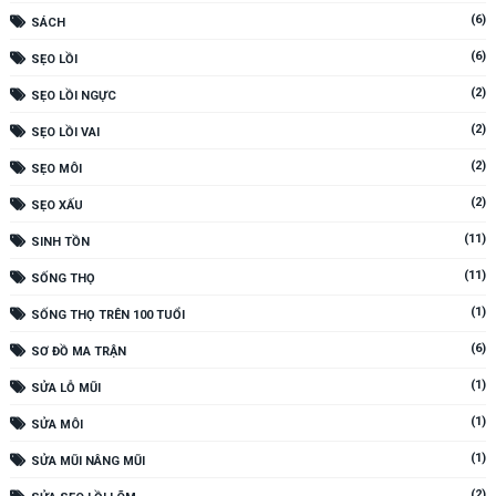
(6)
SÁCH
(6)
SẸO LỒI
(2)
SẸO LỒI NGỰC
(2)
SẸO LỒI VAI
(2)
SẸO MÔI
(2)
SẸO XẤU
(11)
SINH TỒN
(11)
SỐNG THỌ
(1)
SỐNG THỌ TRÊN 100 TUỔI
(6)
SƠ ĐỒ MA TRẬN
(1)
SỬA LỖ MŨI
(1)
SỬA MÔI
(1)
SỬA MŨI NÂNG MŨI
(2)