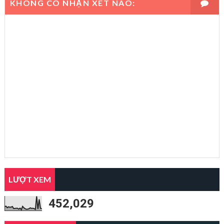
KHÔNG CÓ NHẬN XÉT NÀO:
LƯỢT XEM
452,029