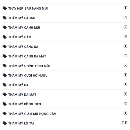
(1)
THAY NẸP SAU NÂNG MŨI
(6)
THẨM MỸ CÀ MAU
(2)
THẨM MỸ CÁNH MŨI
(8)
THẨM MỸ CẰM
(1)
THẨM MỸ CĂNG DA
(4)
THẨM MỸ CĂNG DA MẶT
(2)
THẨM MỸ CHỈNH HÌNH MŨI
(1)
THẨM MỸ CƯỜI HỞ NƯỚU
(1)
THẨM MỸ DA
(3)
THẨM MỸ DA MẶT
(3)
THẨM MỸ ĐỒNG TIỀN
(1)
THẨM MỸ GIẢM MỠ NỌNG CẰM
(18)
THẨM MỸ LỖ TAI