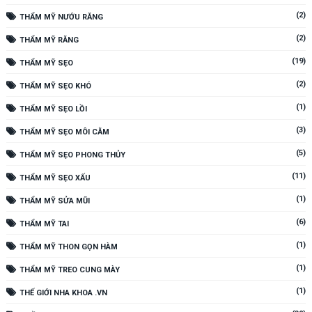
(2)
THẨM MỸ NƯỚU RĂNG
(2)
THẨM MỸ RĂNG
(19)
THẨM MỸ SẸO
(2)
THẨM MỸ SẸO KHÓ
(1)
THẨM MỸ SẸO LỒI
(3)
THẨM MỸ SẸO MÔI CẰM
(5)
THẨM MỸ SẸO PHONG THỦY
(11)
THẨM MỸ SẸO XẤU
(1)
THẨM MỸ SỬA MŨI
(6)
THẨM MỸ TAI
(1)
THẨM MỸ THON GỌN HÀM
(1)
THẨM MỸ TREO CUNG MÀY
(1)
THẾ GIỚI NHA KHOA .VN