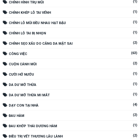
(1)
CHỈNH HÌNH TRỤ MŨI
(1)
CHỈNH KHÉP LỖ TAI VỂNH
(1)
CHỈNH LỖ MŨI ĐỀU NHAU HẠT ĐẬU
(1)
CHỈNH LỖ TAI BỊ NHỌN
(2)
CHỈNH SẸO XẤU DO CĂNG DA MẶT SAI
(63)
CÔNG VIỆC
(2)
CUỘN CÁNH MŨI
(1)
CƯỜI HỞ NƯỚU
(1)
DA DƯ MỠ THỪA
(1)
DA DƯ MỠ THỪA MI MẮT
(4)
DẠY CON TẠI NHÀ
(2)
ĐAU HÀM
(1)
ĐAU KHỚP THÁI DƯƠNG HÀM
(2)
ĐIỀU TRỊ VẾT THƯƠNG LÂU LÀNH