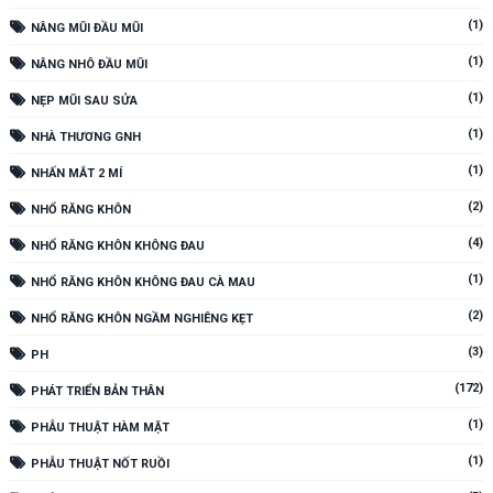
(1)
NÂNG MŨI ĐẦU MŨI
(1)
NÂNG NHÔ ĐẦU MŨI
(1)
NẸP MŨI SAU SỬA
(1)
NHÀ THƯƠNG GNH
(1)
NHẤN MẮT 2 MÍ
(2)
NHỔ RĂNG KHÔN
(4)
NHỔ RĂNG KHÔN KHÔNG ĐAU
(1)
NHỔ RĂNG KHÔN KHÔNG ĐAU CÀ MAU
(2)
NHỔ RĂNG KHÔN NGẦM NGHIÊNG KẸT
(3)
PH
(172)
PHÁT TRIỂN BẢN THÂN
(1)
PHẪU THUẬT HÀM MẶT
(1)
PHẪU THUẬT NỐT RUỒI