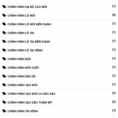
(1)
CHỈNH HÌNH HẠ ĐỘ CAO MŨI
(6)
CHỈNH HÌNH LỖ MŨI
(1)
CHỈNH HÌNH LỖ MŨI BIẾN DẠNG
(1)
CHỈNH HÌNH LỖ TAI
(1)
CHỈNH HÌNH LỖ TAI BIẾN DẠNG
(1)
CHỈNH HÌNH LỖ TAI VỂNH
(1)
CHỈNH HÌNH MÔI
(1)
CHỈNH HÌNH MÔI CƯỜI
(1)
CHỈNH HÌNH MŨI GỒ
(1)
CHỈNH HÌNH SẸO MÔI
(3)
CHỈNH HÌNH SẸO MÔI CO KÉO XẤU
(2)
CHỈNH HÌNH SẸO XẤU THẨM MỸ
(7)
CHỈNH HÌNH TAI VỂNH