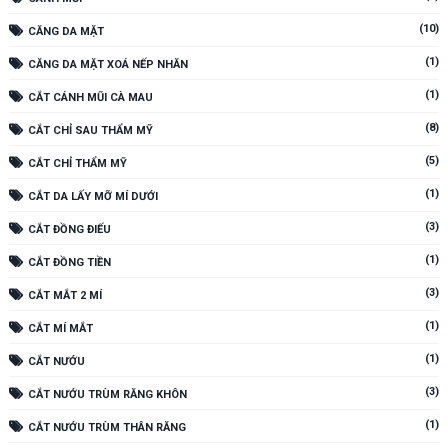
(10)
CĂNG DA MẶT
(1)
CĂNG DA MẶT XOÁ NẾP NHĂN
(1)
CẮT CÁNH MŨI CÀ MAU
(8)
CẮT CHỈ SAU THẨM MỸ
(5)
CẮT CHỈ THẨM MỸ
(1)
CẮT DA LẤY MỠ MÍ DƯỚI
(3)
CẮT ĐỒNG ĐIẾU
(1)
CẮT ĐỒNG TIỀN
(3)
CẮT MẮT 2 MÍ
(1)
CẮT MÍ MẮT
(1)
CẮT NƯỚU
(3)
CẮT NƯỚU TRÙM RĂNG KHÔN
(1)
CẮT NƯỚU TRÙM THÂN RĂNG