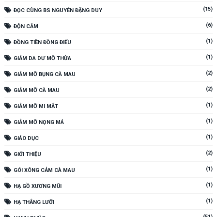
(15)
ĐỌC CÙNG BS NGUYỄN ĐẶNG DUY
(6)
ĐỘN CẰM
(1)
ĐỒNG TIỀN ĐỒNG ĐIẾU
(1)
GIẢM DA DƯ MỠ THỪA
(2)
GIẢM MỠ BỤNG CÀ MAU
(2)
GIẢM MỠ CÀ MAU
(1)
GIẢM MỠ MI MẮT
(1)
GIẢM MỠ NỌNG MÁ
(1)
GIÁO DỤC
(2)
GIỚI THIỆU
(1)
GÓI XÔNG CẢM CÀ MAU
(1)
HẠ GỒ XƯƠNG MŨI
(1)
HẠ THẮNG LƯỠI
(51)