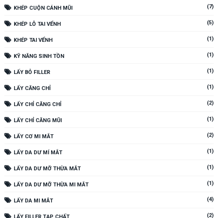
(7)
KHÉP CUỘN CÁNH MŨI
(5)
KHÉP LỖ TAI VỂNH
(1)
KHÉP TAI VỂNH
(1)
KỸ NĂNG SINH TỒN
(1)
LẤY BỎ FILLER
(1)
LẤY CĂNG CHỈ
(2)
LẤY CHỈ CĂNG CHỈ
(1)
LẤY CHỈ CĂNG MŨI
(2)
LẤY CƠ MI MẮT
(1)
LẤY DA DƯ MÍ MẮT
(1)
LẤY DA DƯ MỠ THỪA MẮT
(1)
LẤY DA DƯ MỠ THỪA MI MẮT
(4)
LẤY DA MI MẮT
(2)
LẤY FILLER TẠP CHẤT