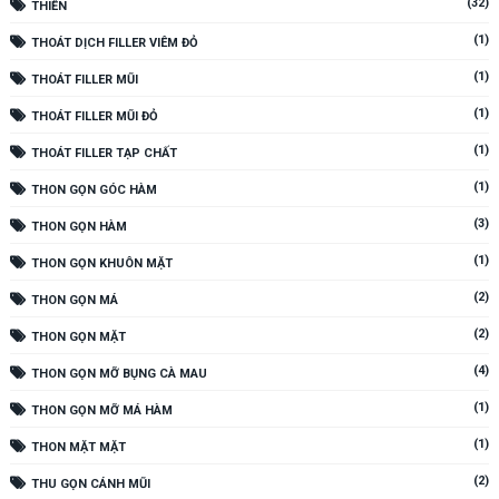
(32)
THIỀN
(1)
THOÁT DỊCH FILLER VIÊM ĐỎ
(1)
THOÁT FILLER MŨI
(1)
THOÁT FILLER MŨI ĐỎ
(1)
THOÁT FILLER TẠP CHẤT
(1)
THON GỌN GÓC HÀM
(3)
THON GỌN HÀM
(1)
THON GỌN KHUÔN MẶT
(2)
THON GỌN MÁ
(2)
THON GỌN MẶT
(4)
THON GỌN MỠ BỤNG CÀ MAU
(1)
THON GỌN MỠ MÁ HÀM
(1)
THON MẶT MẶT
(2)
THU GỌN CÁNH MŨI