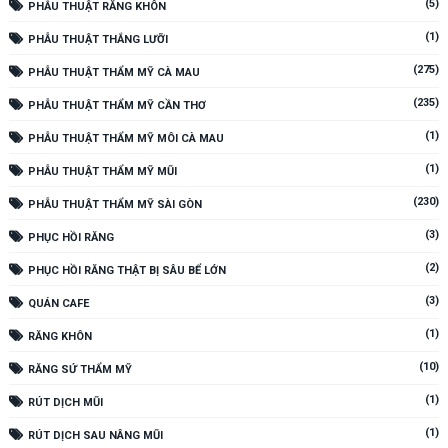
(5)
PHẪU THUẬT RĂNG KHÔN
(1)
PHẪU THUẬT THẮNG LƯỠI
(275)
PHẪU THUẬT THẨM MỸ CÀ MAU
(235)
PHẪU THUẬT THẨM MỸ CẦN THƠ
(1)
PHẪU THUẬT THẨM MỸ MÔI CÀ MAU
(1)
PHẪU THUẬT THẨM MỸ MŨI
(230)
PHẪU THUẬT THẨM MỸ SÀI GÒN
(3)
PHỤC HỒI RĂNG
(2)
PHỤC HỒI RĂNG THẬT BỊ SÂU BỂ LỚN
(3)
QUÁN CAFE
(1)
RĂNG KHÔN
(10)
RĂNG SỨ THẨM MỸ
(1)
RÚT DỊCH MŨI
(1)
RÚT DỊCH SAU NÂNG MŨI