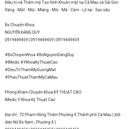
Điều trị và Thẩm mỹ Tạo hình Khuôn mặt tại Cà Mau và Sài Gòn
Răng - Mắt - Mũi - Miệng - Môi - Má - Cằm - Lỗ tai - Sẹo xấu
Bs Chuyên Khoa
NGUYỄN ĐẶNG DUY
0919449459 | 0919449459 | 0919449459
#BsChuyenKhoa #BsNguyenDangDuy
#IMedic #YKhoaKyThuatCao
#DieuTriThamMyGuongMat
#PhauThuatThamMyCaMau
Phòng Khám Chuyên Khoa KỸ THUẬT CAO
IMedic Y Khoa Kỹ Thuật Cao
Địa chỉ : 72 Phạm Hồng Thám Phường 4 Thành phố Cà Mau ( Đối
diện Nữ Bs Nam , Phường 4 )