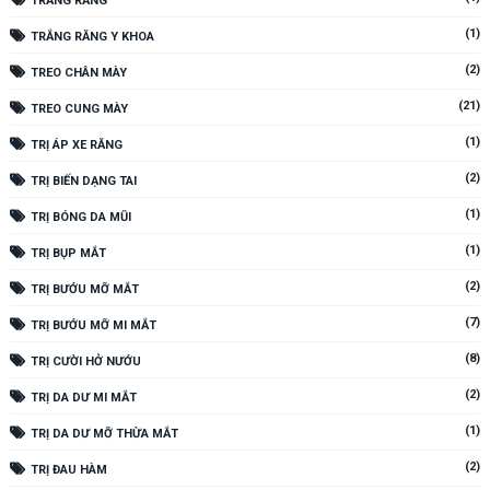
TRẮNG RĂNG
(1)
TRẮNG RĂNG Y KHOA
(2)
TREO CHÂN MÀY
(21)
TREO CUNG MÀY
(1)
TRỊ ÁP XE RĂNG
(2)
TRỊ BIẾN DẠNG TAI
(1)
TRỊ BÓNG DA MŨI
(1)
TRỊ BỤP MẮT
(2)
TRỊ BƯỚU MỠ MẮT
(7)
TRỊ BƯỚU MỠ MI MẮT
(8)
TRỊ CƯỜI HỞ NƯỚU
(2)
TRỊ DA DƯ MI MẮT
(1)
TRỊ DA DƯ MỠ THỪA MẮT
(2)
TRỊ ĐAU HÀM