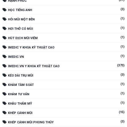
HẠNH PHÚC
(3)
HỌC TIẾNG ANH
(1)
HÔI MŨI MỘT BÊN
(1)
HƠI THỞ CÓ MÙI
(1)
HÚT DỊCH MŨI VIÊM
(1)
IMEDIC Y KHOA KỸ THUẬT CAO
(1)
IMEDIC.VN
(373)
IMEDIC.VN Y KHOA KỸ THUẬT CAO
(3)
KÉO DÀI TRỤ MŨI
(1)
KHÁM TẦM SOÁT
(1)
KHÁM TƯ VẤN
(1)
KHÂU THẨM MỸ
(15)
KHÉP CÁNH MŨI
(3)
KHÉP CÁNH MŨI PHONG THỦY