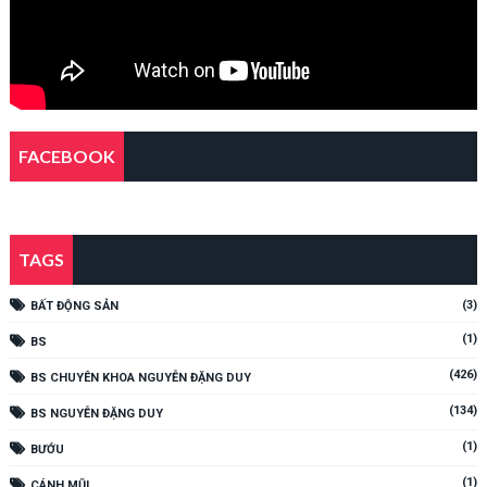
FACEBOOK
TAGS
(3)
BẤT ĐỘNG SẢN
(1)
BS
(426)
BS CHUYÊN KHOA NGUYỄN ĐẶNG DUY
(134)
BS NGUYỄN ĐẶNG DUY
(1)
BƯỚU
(1)
CÁNH MŨI