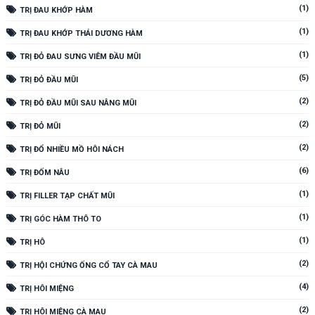
(1)
TRỊ ĐAU KHỚP HÀM
(1)
TRỊ ĐAU KHỚP THÁI DƯƠNG HÀM
(1)
TRỊ ĐỎ ĐAU SƯNG VIÊM ĐẦU MŨI
(5)
TRỊ ĐỎ ĐẦU MŨI
(2)
TRỊ ĐỎ ĐẦU MŨI SAU NÂNG MŨI
(2)
TRỊ ĐỎ MŨI
(2)
TRỊ ĐỔ NHIỀU MỒ HÔI NÁCH
(6)
TRỊ ĐỐM NÂU
(1)
TRỊ FILLER TẠP CHẤT MŨI
(1)
TRỊ GÓC HÀM THÔ TO
(1)
TRỊ HÔ
(2)
TRỊ HỘI CHỨNG ỐNG CỔ TAY CÀ MAU
(4)
TRỊ HÔI MIỆNG
(2)
TRỊ HÔI MIỆNG CÀ MAU