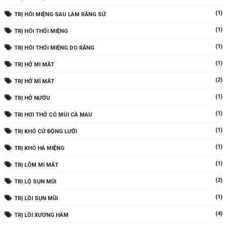
(1)
TRỊ HÔI MIỆNG SAU LÀM RĂNG SỨ
(1)
TRỊ HÔI THỐI MIỆNG
(1)
TRỊ HÔI THỐI MIỆNG DO RĂNG
(1)
TRỊ HỞ MI MẮT
(2)
TRỊ HỞ MÍ MẮT
(1)
TRỊ HỞ NƯỚU
(1)
TRỊ HƠI THỞ CÓ MÙI CÀ MAU
(1)
TRỊ KHÓ CỬ ĐỘNG LƯỠI
(1)
TRỊ KHÓ HÁ MIỆNG
(1)
TRỊ LÕM MÍ MẮT
(2)
TRỊ LỘ SỤN MŨI
(1)
TRỊ LỒI SỤN MŨI
(4)
TRỊ LỒI XƯƠNG HÀM