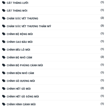
(1)
CẮT THẮNG LƯỠI
(1)
CẮT THẮNG MÔI
(2)
CHĂM SÓC VẾT THƯƠNG
(3)
CHĂM SÓC VẾT THƯƠNG THẨM MỸ
(1)
CHỈNH ĐỘ RỘNG MŨI
(1)
CHỈNH CAO ĐẦU MŨI
(1)
CHỈNH ĐỀU LỖ MŨI
(2)
CHỈNH ĐỘ NHÔ CẰM
(1)
CHỈNH ĐỘ PHÙNG CÁNH MŨI
(1)
CHỈNH ĐỘN NHÔ CẰM
(1)
CHỈNH GỒ XƯƠNG MŨI
(2)
CHỈNH HẾT GỒ MŨI
(1)
CHỈNH HẾT GỒ SỐNG MŨI
(1)
CHỈNH HÌNH CÁNH MŨI