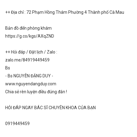
++ Địa chỉ : 72 Phạm Hồng Thám Phường 4 Thành phố Cà Mau
Bản đồ đến phòng khám
https://g.co/kgs/AXqZND
++ Hỏi đáp / Đặt lịch / Zalo :
zalo.me/84919449459
Bs
- Bs NGUYỄN ĐẶNG DUY -
www.nguyendangduy.com
Chia sẻ rèn luyện điều đúng đắn !
HỎI ĐÁP NGAY BÁC SĨ CHUYÊN KHOA CỦA BẠN
0919449459