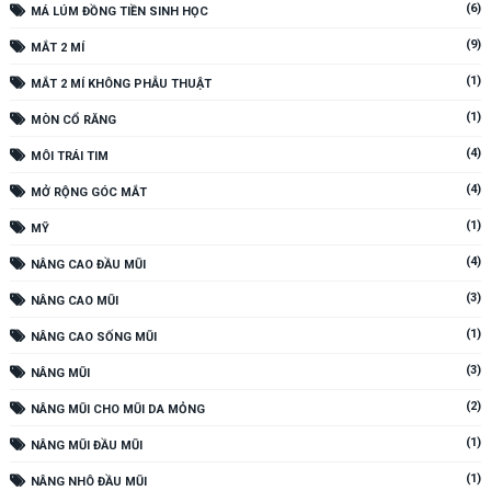
(6)
MÁ LÚM ĐỒNG TIỀN SINH HỌC
(9)
MẮT 2 MÍ
(1)
MẮT 2 MÍ KHÔNG PHẪU THUẬT
(1)
MÒN CỔ RĂNG
(4)
MÔI TRÁI TIM
(4)
MỞ RỘNG GÓC MẮT
(1)
MỸ
(4)
NÂNG CAO ĐẦU MŨI
(3)
NÂNG CAO MŨI
(1)
NÂNG CAO SỐNG MŨI
(3)
NÂNG MŨI
(2)
NÂNG MŨI CHO MŨI DA MỎNG
(1)
NÂNG MŨI ĐẦU MŨI
(1)
NÂNG NHÔ ĐẦU MŨI