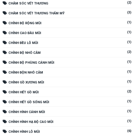
(2)
CHĂM SÓC VẾT THƯƠNG
(3)
CHĂM SÓC VẾT THƯƠNG THẨM MỸ
(1)
CHỈNH ĐỘ RỘNG MŨI
(1)
CHỈNH CAO ĐẦU MŨI
(1)
CHỈNH ĐỀU LỖ MŨI
(2)
CHỈNH ĐỘ NHÔ CẰM
(1)
CHỈNH ĐỘ PHÙNG CÁNH MŨI
(1)
CHỈNH ĐỘN NHÔ CẰM
(1)
CHỈNH GỒ XƯƠNG MŨI
(2)
CHỈNH HẾT GỒ MŨI
(1)
CHỈNH HẾT GỒ SỐNG MŨI
(1)
CHỈNH HÌNH CÁNH MŨI
(1)
CHỈNH HÌNH HẠ ĐỘ CAO MŨI
(6)
CHỈNH HÌNH LỖ MŨI