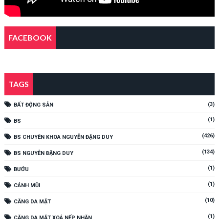
FACEBOOK
TAGS
(3)
BẤT ĐỘNG SẢN
(1)
BS
(426)
BS CHUYÊN KHOA NGUYỄN ĐẶNG DUY
(134)
BS NGUYỄN ĐẶNG DUY
(1)
BƯỚU
(1)
CÁNH MŨI
(10)
CĂNG DA MẶT
(1)
CĂNG DA MẶT XOÁ NẾP NHĂN