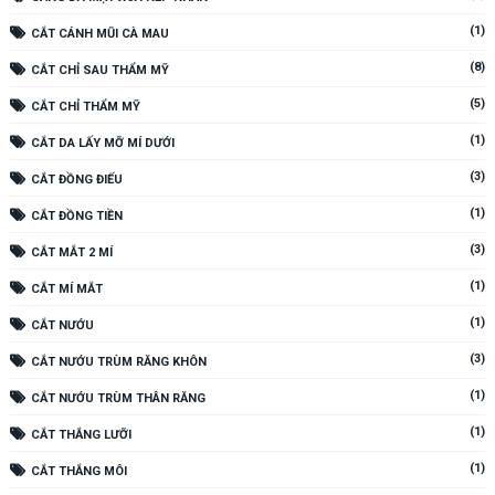
(1)
CẮT CÁNH MŨI CÀ MAU
(8)
CẮT CHỈ SAU THẨM MỸ
(5)
CẮT CHỈ THẨM MỸ
(1)
CẮT DA LẤY MỠ MÍ DƯỚI
(3)
CẮT ĐỒNG ĐIẾU
(1)
CẮT ĐỒNG TIỀN
(3)
CẮT MẮT 2 MÍ
(1)
CẮT MÍ MẮT
(1)
CẮT NƯỚU
(3)
CẮT NƯỚU TRÙM RĂNG KHÔN
(1)
CẮT NƯỚU TRÙM THÂN RĂNG
(1)
CẮT THẮNG LƯỠI
(1)
CẮT THẮNG MÔI