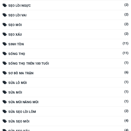
(2)
SẸO LỒI NGỰC
(2)
SẸO LỒI VAI
(2)
SẸO MÔI
(2)
SẸO XẤU
(11)
SINH TỒN
(11)
SỐNG THỌ
(1)
SỐNG THỌ TRÊN 100 TUỔI
(6)
SƠ ĐỒ MA TRẬN
(1)
SỬA LỖ MŨI
(1)
SỬA MÔI
(1)
SỬA MŨI NÂNG MŨI
(2)
SỬA SẸO LỒI LÕM
(4)
SỬA SẸO MÔI
(4)