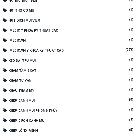
HÔI MŨI MỘT BÊN
(1)
HƠI THỞ CÓ MÙI
(1)
HÚT DỊCH MŨI VIÊM
(1)
IMEDIC Y KHOA KỸ THUẬT CAO
(1)
IMEDIC.VN
(373)
IMEDIC.VN Y KHOA KỸ THUẬT CAO
(3)
KÉO DÀI TRỤ MŨI
(1)
KHÁM TẦM SOÁT
(1)
KHÁM TƯ VẤN
(1)
KHÂU THẨM MỸ
(15)
KHÉP CÁNH MŨI
(3)
KHÉP CÁNH MŨI PHONG THỦY
(7)
KHÉP CUỘN CÁNH MŨI
(5)
KHÉP LỖ TAI VỂNH