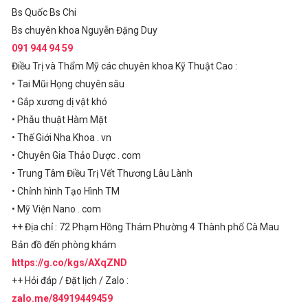
Bs Quốc Bs Chi
Bs chuyên khoa Nguyễn Đặng Duy
091 944 94 59
Điều Trị và Thẩm Mỹ các chuyên khoa Kỹ Thuật Cao :
• Tai Mũi Họng chuyên sâu
• Gắp xương dị vật khó
• Phẫu thuật Hàm Mặt
• Thế Giới Nha Khoa . vn
• Chuyên Gia Thảo Dược . com
• Trung Tâm Điều Trị Vết Thương Lâu Lành
• Chỉnh hình Tạo Hình TM
• Mỹ Viện Nano . com
++ Địa chỉ : 72 Phạm Hồng Thám Phường 4 Thành phố Cà Mau
Bản đồ đến phòng khám
https://g.co/kgs/AXqZND
++ Hỏi đáp / Đặt lịch / Zalo :
zalo.me/84919449459