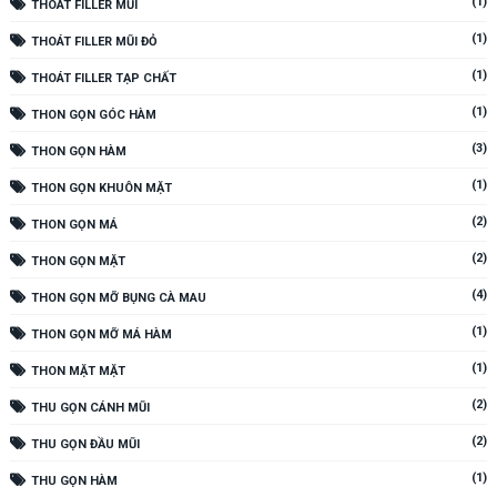
(1)
THOÁT FILLER MŨI
(1)
THOÁT FILLER MŨI ĐỎ
(1)
THOÁT FILLER TẠP CHẤT
(1)
THON GỌN GÓC HÀM
(3)
THON GỌN HÀM
(1)
THON GỌN KHUÔN MẶT
(2)
THON GỌN MÁ
(2)
THON GỌN MẶT
(4)
THON GỌN MỠ BỤNG CÀ MAU
(1)
THON GỌN MỠ MÁ HÀM
(1)
THON MẶT MẶT
(2)
THU GỌN CÁNH MŨI
(2)
THU GỌN ĐẦU MŨI
(1)
THU GỌN HÀM