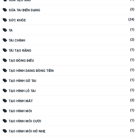
SỬA SẸO XẤU
(3)
SỬA TAI BIẾN DẠNG
(24)
SỨC KHỎE
(1)
TA
(2)
TÀI CHÍNH
(1)
TÁI TẠO RĂNG
(1)
TẠO ĐỒNG ĐIẾU
(1)
TẠO HÌNH DÁNG ĐỒNG TIỀN
(1)
TẠO HÌNH GỜ TAI
(1)
TẠO HÌNH LỖ TAI
(2)
TẠO HÌNH MẮT
(1)
TẠO HÌNH MÔI
(1)
TẠO HÌNH MÔI CƯỜI
(1)
TẠO HÌNH MÔI HỞ NHẸ