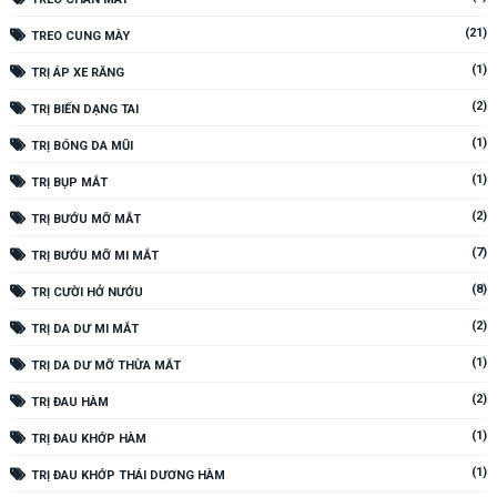
(21)
TREO CUNG MÀY
(1)
TRỊ ÁP XE RĂNG
(2)
TRỊ BIẾN DẠNG TAI
(1)
TRỊ BÓNG DA MŨI
(1)
TRỊ BỤP MẮT
(2)
TRỊ BƯỚU MỠ MẮT
(7)
TRỊ BƯỚU MỠ MI MẮT
(8)
TRỊ CƯỜI HỞ NƯỚU
(2)
TRỊ DA DƯ MI MẮT
(1)
TRỊ DA DƯ MỠ THỪA MẮT
(2)
TRỊ ĐAU HÀM
(1)
TRỊ ĐAU KHỚP HÀM
(1)
TRỊ ĐAU KHỚP THÁI DƯƠNG HÀM