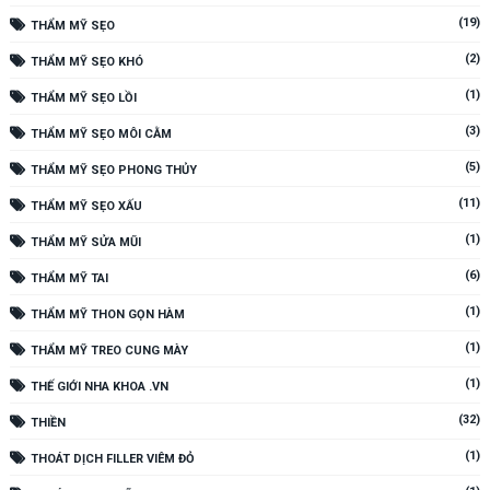
(19)
THẨM MỸ SẸO
(2)
THẨM MỸ SẸO KHÓ
(1)
THẨM MỸ SẸO LỒI
(3)
THẨM MỸ SẸO MÔI CẰM
(5)
THẨM MỸ SẸO PHONG THỦY
(11)
THẨM MỸ SẸO XẤU
(1)
THẨM MỸ SỬA MŨI
(6)
THẨM MỸ TAI
(1)
THẨM MỸ THON GỌN HÀM
(1)
THẨM MỸ TREO CUNG MÀY
(1)
THẾ GIỚI NHA KHOA .VN
(32)
THIỀN
(1)
THOÁT DỊCH FILLER VIÊM ĐỎ