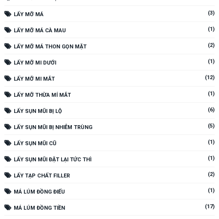
(3)
LẤY MỠ MÁ
(1)
LẤY MỠ MÁ CÀ MAU
(2)
LẤY MỠ MÁ THON GỌN MẶT
(1)
LẤY MỠ MI DƯỚI
(12)
LẤY MỠ MI MẮT
(1)
LẤY MỠ THỪA MÍ MẮT
(6)
LẤY SỤN MŨI BỊ LỘ
(5)
LẤY SỤN MŨI BỊ NHIỄM TRÙNG
(1)
LẤY SỤN MŨI CŨ
(1)
LẤY SỤN MŨI ĐẶT LẠI TỨC THÌ
(2)
LẤY TẠP CHẤT FILLER
(1)
MÁ LÚM ĐỒNG ĐIẾU
(17)
MÁ LÚM ĐỒNG TIỀN