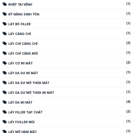
(1)
KHÉP TAI VỂNH
(1)
KỸ NĂNG SINH TỒN
(1)
LẤY BỎ FILLER
(1)
LẤY CĂNG CHỈ
(2)
LẤY CHỈ CĂNG CHỈ
(1)
LẤY CHỈ CĂNG MŨI
(2)
LẤY CƠ MI MẮT
(1)
LẤY DA DƯ MÍ MẮT
(1)
LẤY DA DƯ MỠ THỪA MẮT
(1)
LẤY DA DƯ MỠ THỪA MI MẮT
(4)
LẤY DA MI MẮT
(2)
LẤY FILLER TẠP CHẤT
(1)
LẤY FUILLER MŨI
(1)
LẤY MỠ HÀM MẶT