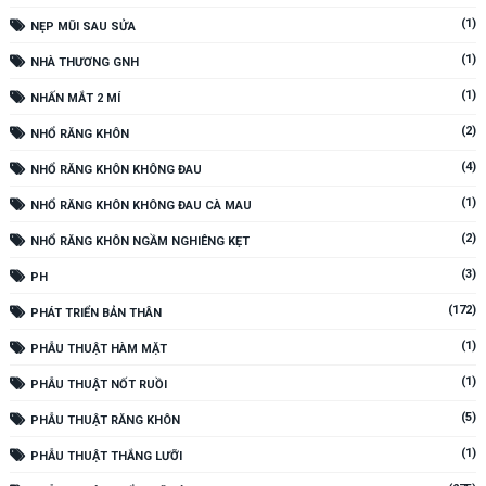
(1)
NẸP MŨI SAU SỬA
(1)
NHÀ THƯƠNG GNH
(1)
NHẤN MẮT 2 MÍ
(2)
NHỔ RĂNG KHÔN
(4)
NHỔ RĂNG KHÔN KHÔNG ĐAU
(1)
NHỔ RĂNG KHÔN KHÔNG ĐAU CÀ MAU
(2)
NHỔ RĂNG KHÔN NGẦM NGHIÊNG KẸT
(3)
PH
(172)
PHÁT TRIỂN BẢN THÂN
(1)
PHẪU THUẬT HÀM MẶT
(1)
PHẪU THUẬT NỐT RUỒI
(5)
PHẪU THUẬT RĂNG KHÔN
(1)
PHẪU THUẬT THẮNG LƯỠI