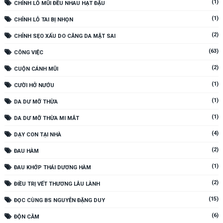
(1)
CHỈNH LỖ MŨI ĐỀU NHAU HẠT ĐẬU
(1)
CHỈNH LỖ TAI BỊ NHỌN
(2)
CHỈNH SẸO XẤU DO CĂNG DA MẶT SAI
(63)
CÔNG VIỆC
(2)
CUỘN CÁNH MŨI
(1)
CƯỜI HỞ NƯỚU
(1)
DA DƯ MỠ THỪA
(1)
DA DƯ MỠ THỪA MI MẮT
(4)
DẠY CON TẠI NHÀ
(2)
ĐAU HÀM
(1)
ĐAU KHỚP THÁI DƯƠNG HÀM
(2)
ĐIỀU TRỊ VẾT THƯƠNG LÂU LÀNH
(15)
ĐỌC CÙNG BS NGUYỄN ĐẶNG DUY
(6)
ĐỘN CẰM