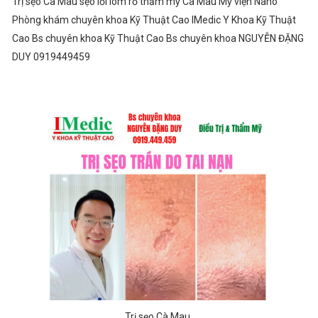
Trị sẹo Cà Mau sẹo lồi lõm rỗ thẩm mỹ Cà Mau Mỹ viện Nano
Phòng khám chuyên khoa Kỹ Thuật Cao IMedic Y Khoa Kỹ Thuật
Cao Bs chuyên khoa Kỹ Thuật Cao Bs chuyên khoa NGUYỄN ĐẶNG
DUY 0919449459
Trị sẹo Cà Mau