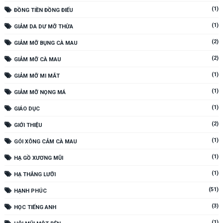
(1)
ĐỒNG TIỀN ĐỒNG ĐIẾU
(1)
GIẢM DA DƯ MỠ THỪA
(2)
GIẢM MỠ BỤNG CÀ MAU
(2)
GIẢM MỠ CÀ MAU
(1)
GIẢM MỠ MI MẮT
(1)
GIẢM MỠ NỌNG MÁ
(1)
GIÁO DỤC
(2)
GIỚI THIỆU
(1)
GÓI XÔNG CẢM CÀ MAU
(1)
HẠ GỒ XƯƠNG MŨI
(1)
HẠ THẮNG LƯỠI
(51)
HẠNH PHÚC
(3)
HỌC TIẾNG ANH
(1)