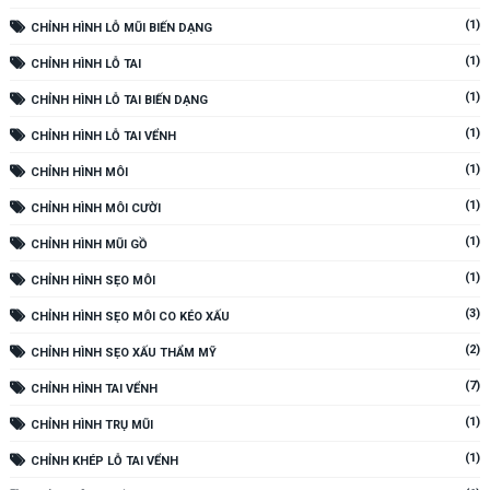
(1)
CHỈNH HÌNH LỖ MŨI BIẾN DẠNG
(1)
CHỈNH HÌNH LỖ TAI
(1)
CHỈNH HÌNH LỖ TAI BIẾN DẠNG
(1)
CHỈNH HÌNH LỖ TAI VỂNH
(1)
CHỈNH HÌNH MÔI
(1)
CHỈNH HÌNH MÔI CƯỜI
(1)
CHỈNH HÌNH MŨI GỒ
(1)
CHỈNH HÌNH SẸO MÔI
(3)
CHỈNH HÌNH SẸO MÔI CO KÉO XẤU
(2)
CHỈNH HÌNH SẸO XẤU THẨM MỸ
(7)
CHỈNH HÌNH TAI VỂNH
(1)
CHỈNH HÌNH TRỤ MŨI
(1)
CHỈNH KHÉP LỖ TAI VỂNH