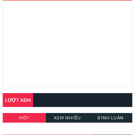
LƯỢT XEM
MỚI
XEM NHIỀU
BÌNH LUẬN