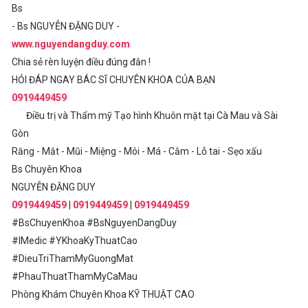
Bs
- Bs NGUYỄN ĐẶNG DUY -
www.nguyendangduy.com
Chia sẻ rèn luyện điều đúng đắn !
HỎI ĐÁP NGAY BÁC SĨ CHUYÊN KHOA CỦA BẠN
0919449459
Điều trị và Thẩm mỹ Tạo hình Khuôn mặt tại Cà Mau và Sài
Gòn
Răng - Mắt - Mũi - Miệng - Môi - Má - Cằm - Lỗ tai - Sẹo xấu
Bs Chuyên Khoa
NGUYỄN ĐẶNG DUY
0919449459
|
0919449459
|
0919449459
#BsChuyenKhoa #BsNguyenDangDuy
#IMedic #YKhoaKyThuatCao
#DieuTriThamMyGuongMat
#PhauThuatThamMyCaMau
Phòng Khám Chuyên Khoa KỸ THUẬT CAO