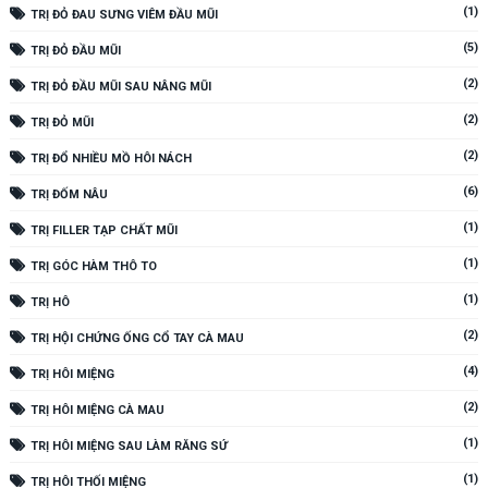
(1)
TRỊ ĐỎ ĐAU SƯNG VIÊM ĐẦU MŨI
(5)
TRỊ ĐỎ ĐẦU MŨI
(2)
TRỊ ĐỎ ĐẦU MŨI SAU NÂNG MŨI
(2)
TRỊ ĐỎ MŨI
(2)
TRỊ ĐỔ NHIỀU MỒ HÔI NÁCH
(6)
TRỊ ĐỐM NÂU
(1)
TRỊ FILLER TẠP CHẤT MŨI
(1)
TRỊ GÓC HÀM THÔ TO
(1)
TRỊ HÔ
(2)
TRỊ HỘI CHỨNG ỐNG CỔ TAY CÀ MAU
(4)
TRỊ HÔI MIỆNG
(2)
TRỊ HÔI MIỆNG CÀ MAU
(1)
TRỊ HÔI MIỆNG SAU LÀM RĂNG SỨ
(1)
TRỊ HÔI THỐI MIỆNG