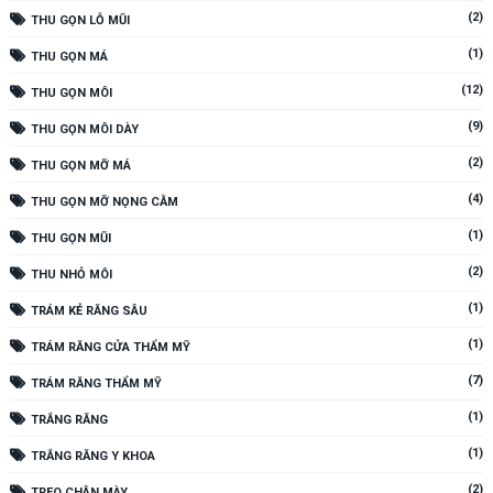
(2)
THU GỌN LỖ MŨI
(1)
THU GỌN MÁ
(12)
THU GỌN MÔI
(9)
THU GỌN MÔI DÀY
(2)
THU GỌN MỠ MÁ
(4)
THU GỌN MỠ NỌNG CẰM
(1)
THU GỌN MŨI
(2)
THU NHỎ MÔI
(1)
TRÁM KẺ RĂNG SÂU
(1)
TRÁM RĂNG CỬA THẨM MỸ
(7)
TRÁM RĂNG THẨM MỸ
(1)
TRẮNG RĂNG
(1)
TRẮNG RĂNG Y KHOA
(2)
TREO CHÂN MÀY