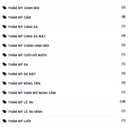
(2)
THẨM MỸ CÁNH MŨI
(8)
THẨM MỸ CẰM
(1)
THẨM MỸ CĂNG DA
(4)
THẨM MỸ CĂNG DA MẶT
(2)
THẨM MỸ CHỈNH HÌNH MŨI
(1)
THẨM MỸ CƯỜI HỞ NƯỚU
(1)
THẨM MỸ DA
(3)
THẨM MỸ DA MẶT
(3)
THẨM MỸ ĐỒNG TIỀN
(1)
THẨM MỸ GIẢM MỠ NỌNG CẰM
(18)
THẨM MỸ LỖ TAI
(1)
THẨM MỸ LỖ TAI VỂNH
(1)
THẨM MỸ LƯỠI