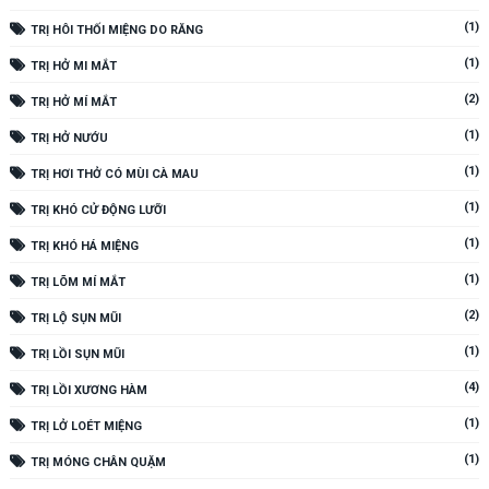
(1)
TRỊ HÔI THỐI MIỆNG DO RĂNG
(1)
TRỊ HỞ MI MẮT
(2)
TRỊ HỞ MÍ MẮT
(1)
TRỊ HỞ NƯỚU
(1)
TRỊ HƠI THỞ CÓ MÙI CÀ MAU
(1)
TRỊ KHÓ CỬ ĐỘNG LƯỠI
(1)
TRỊ KHÓ HÁ MIỆNG
(1)
TRỊ LÕM MÍ MẮT
(2)
TRỊ LỘ SỤN MŨI
(1)
TRỊ LỒI SỤN MŨI
(4)
TRỊ LỒI XƯƠNG HÀM
(1)
TRỊ LỞ LOÉT MIỆNG
(1)
TRỊ MÓNG CHÂN QUẶM