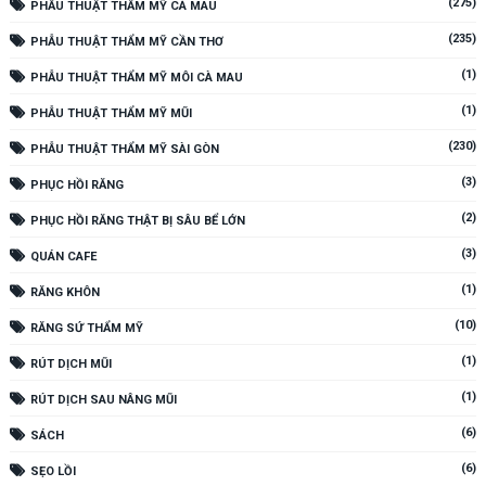
(275)
PHẪU THUẬT THẨM MỸ CÀ MAU
(235)
PHẪU THUẬT THẨM MỸ CẦN THƠ
(1)
PHẪU THUẬT THẨM MỸ MÔI CÀ MAU
(1)
PHẪU THUẬT THẨM MỸ MŨI
(230)
PHẪU THUẬT THẨM MỸ SÀI GÒN
(3)
PHỤC HỒI RĂNG
(2)
PHỤC HỒI RĂNG THẬT BỊ SÂU BỂ LỚN
(3)
QUÁN CAFE
(1)
RĂNG KHÔN
(10)
RĂNG SỨ THẨM MỸ
(1)
RÚT DỊCH MŨI
(1)
RÚT DỊCH SAU NÂNG MŨI
(6)
SÁCH
(6)
SẸO LỒI