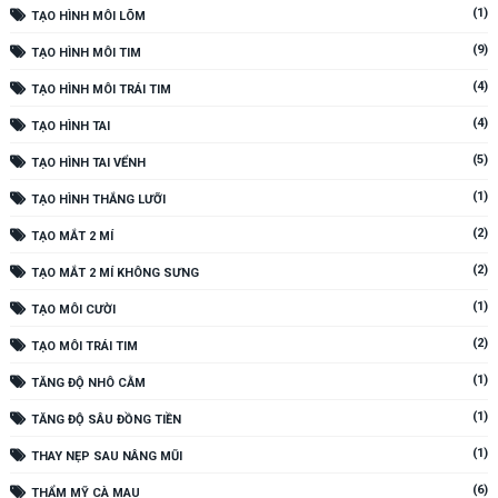
(1)
TẠO HÌNH MÔI LÕM
(9)
TẠO HÌNH MÔI TIM
(4)
TẠO HÌNH MÔI TRÁI TIM
(4)
TẠO HÌNH TAI
(5)
TẠO HÌNH TAI VỂNH
(1)
TẠO HÌNH THẮNG LƯỠI
(2)
TẠO MẮT 2 MÍ
(2)
TẠO MẮT 2 MÍ KHÔNG SƯNG
(1)
TẠO MÔI CƯỜI
(2)
TẠO MÔI TRÁI TIM
(1)
TĂNG ĐỘ NHÔ CẰM
(1)
TĂNG ĐỘ SÂU ĐỒNG TIỀN
(1)
THAY NẸP SAU NÂNG MŨI
(6)
THẨM MỸ CÀ MAU