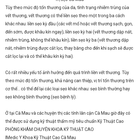
Tùy theo mức độ tổn thương của da, tình trạng nhiễm trùng của
vết thương, vết thương có thể liền sẹo theo một trong ba cách
khác nhau: liền sẹo kỳ đầu (các vết mổ hoặc vết thương sạch, gọn,
đến sớm, được khâu kín ngay); liền sẹo kỳ hai (vết thương dập nát,
nhiễm trùng, không thể khâu kín); liền sẹo kỳ ba (vết thương dập
nát, nhiễm trùng được cắt lọc, thay băng cho đến khi sạch sẽ được
cắt lọc lại và có thể khâu kín kỳ hai).
Có rất nhiều yếu tố ảnh hưởng đến quá trình liền vết thương. Tùy
theo mức độ tổn thương, khả năng can thiệp, vị trí tổn thương trên
cơ thể… có thể để lại các loại sẹo khác nhau: sẹo bình thường hay
sẹo không bình thường (sẹo bệnh lý).
Ở tại Cà Mau và các huyện thị các tỉnh lân cận Cà Mau giờ đây có
thể được sử dụng kỹ thuật thẩm mỹ tiêu chuẩn Kỹ Thuật Cao
PHÒNG KHÁM CHUYÊN KHOA KỸ THUẬT CAO
IMedic Y Khoa Kỹ Thuật Cao Cà Mau