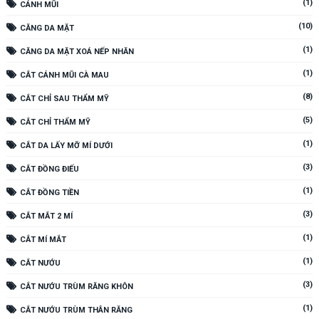
(1)
CÁNH MŨI
(10)
CĂNG DA MẶT
(1)
CĂNG DA MẶT XOÁ NẾP NHĂN
(1)
CẮT CÁNH MŨI CÀ MAU
(8)
CẮT CHỈ SAU THẨM MỸ
(5)
CẮT CHỈ THẨM MỸ
(1)
CẮT DA LẤY MỠ MÍ DƯỚI
(3)
CẮT ĐỒNG ĐIẾU
(1)
CẮT ĐỒNG TIỀN
(3)
CẮT MẮT 2 MÍ
(1)
CẮT MÍ MẮT
(1)
CẮT NƯỚU
(3)
CẮT NƯỚU TRÙM RĂNG KHÔN
(1)
CẮT NƯỚU TRÙM THÂN RĂNG