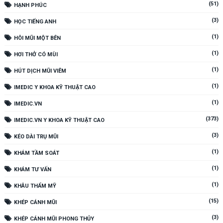
(51)
HẠNH PHÚC
(3)
HỌC TIẾNG ANH
(1)
HÔI MŨI MỘT BÊN
(1)
HƠI THỞ CÓ MÙI
(1)
HÚT DỊCH MŨI VIÊM
(1)
IMEDIC Y KHOA KỸ THUẬT CAO
(1)
IMEDIC.VN
(373)
IMEDIC.VN Y KHOA KỸ THUẬT CAO
(3)
KÉO DÀI TRỤ MŨI
(1)
KHÁM TẦM SOÁT
(1)
KHÁM TƯ VẤN
(1)
KHÂU THẨM MỸ
(15)
KHÉP CÁNH MŨI
(3)
KHÉP CÁNH MŨI PHONG THỦY