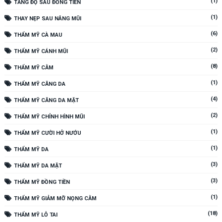
(1)
TĂNG ĐỘ SÂU ĐỒNG TIỀN
(1)
THAY NẸP SAU NÂNG MŨI
(6)
THẨM MỸ CÀ MAU
(2)
THẨM MỸ CÁNH MŨI
(8)
THẨM MỸ CẰM
(1)
THẨM MỸ CĂNG DA
(4)
THẨM MỸ CĂNG DA MẶT
(2)
THẨM MỸ CHỈNH HÌNH MŨI
(1)
THẨM MỸ CƯỜI HỞ NƯỚU
(1)
THẨM MỸ DA
(3)
THẨM MỸ DA MẶT
(3)
THẨM MỸ ĐỒNG TIỀN
(1)
THẨM MỸ GIẢM MỠ NỌNG CẰM
(18)
THẨM MỸ LỖ TAI