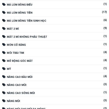
(1)
MÁ LÚM ĐỒNG ĐIẾU
(17)
MÁ LÚM ĐỒNG TIỀN
(6)
MÁ LÚM ĐỒNG TIỀN SINH HỌC
(9)
MẮT 2 MÍ
(1)
MẮT 2 MÍ KHÔNG PHẪU THUẬT
(1)
MÒN CỔ RĂNG
(4)
MÔI TRÁI TIM
(4)
MỞ RỘNG GÓC MẮT
(1)
MỸ
(4)
NÂNG CAO ĐẦU MŨI
(3)
NÂNG CAO MŨI
(1)
NÂNG CAO SỐNG MŨI
(3)
NÂNG MŨI
(2)