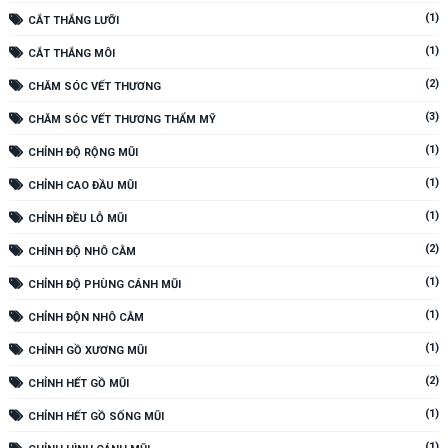
(1)
CẮT THẮNG LƯỠI
(1)
CẮT THẮNG MÔI
(2)
CHĂM SÓC VẾT THƯƠNG
(3)
CHĂM SÓC VẾT THƯƠNG THẨM MỸ
(1)
CHỈNH ĐỘ RỘNG MŨI
(1)
CHỈNH CAO ĐẦU MŨI
(1)
CHỈNH ĐỀU LỖ MŨI
(2)
CHỈNH ĐỘ NHÔ CẰM
(1)
CHỈNH ĐỘ PHÙNG CÁNH MŨI
(1)
CHỈNH ĐỘN NHÔ CẰM
(1)
CHỈNH GỒ XƯƠNG MŨI
(2)
CHỈNH HẾT GỒ MŨI
(1)
CHỈNH HẾT GỒ SỐNG MŨI
(1)