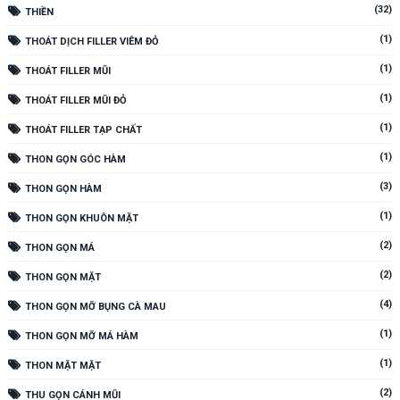
(32)
THIỀN
(1)
THOÁT DỊCH FILLER VIÊM ĐỎ
(1)
THOÁT FILLER MŨI
(1)
THOÁT FILLER MŨI ĐỎ
(1)
THOÁT FILLER TẠP CHẤT
(1)
THON GỌN GÓC HÀM
(3)
THON GỌN HÀM
(1)
THON GỌN KHUÔN MẶT
(2)
THON GỌN MÁ
(2)
THON GỌN MẶT
(4)
THON GỌN MỠ BỤNG CÀ MAU
(1)
THON GỌN MỠ MÁ HÀM
(1)
THON MẶT MẶT
(2)
THU GỌN CÁNH MŨI