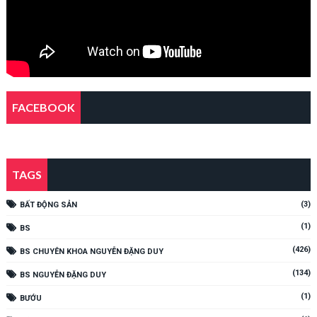
FACEBOOK
TAGS
(3)
BẤT ĐỘNG SẢN
(1)
BS
(426)
BS CHUYÊN KHOA NGUYỄN ĐẶNG DUY
(134)
BS NGUYỄN ĐẶNG DUY
(1)
BƯỚU