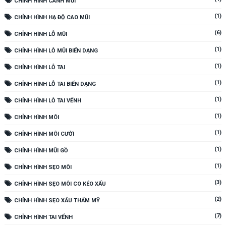
CHỈNH HÌNH CÁNH MŨI
(1)
CHỈNH HÌNH HẠ ĐỘ CAO MŨI
(6)
CHỈNH HÌNH LỖ MŨI
(1)
CHỈNH HÌNH LỖ MŨI BIẾN DẠNG
(1)
CHỈNH HÌNH LỖ TAI
(1)
CHỈNH HÌNH LỖ TAI BIẾN DẠNG
(1)
CHỈNH HÌNH LỖ TAI VỂNH
(1)
CHỈNH HÌNH MÔI
(1)
CHỈNH HÌNH MÔI CƯỜI
(1)
CHỈNH HÌNH MŨI GỒ
(1)
CHỈNH HÌNH SẸO MÔI
(3)
CHỈNH HÌNH SẸO MÔI CO KÉO XẤU
(2)
CHỈNH HÌNH SẸO XẤU THẨM MỸ
(7)
CHỈNH HÌNH TAI VỂNH