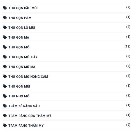
(2)
THU GỌN ĐẦU MŨI
(1)
THU GỌN HÀM
(2)
THU GỌN LỖ MŨI
(1)
THU GỌN MÁ
(12)
THU GỌN MÔI
(9)
THU GỌN MÔI DÀY
(2)
THU GỌN MỠ MÁ
(4)
THU GỌN MỠ NỌNG CẰM
(1)
THU GỌN MŨI
(2)
THU NHỎ MÔI
(1)
TRÁM KẺ RĂNG SÂU
(1)
TRÁM RĂNG CỬA THẨM MỸ
(7)
TRÁM RĂNG THẨM MỸ