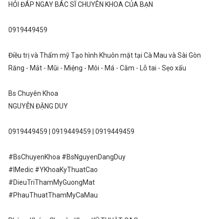
HỎI ĐÁP NGAY BÁC SĨ CHUYÊN KHOA CỦA BẠN
0919449459
Điều trị và Thẩm mỹ Tạo hình Khuôn mặt tại Cà Mau và Sài Gòn
Răng - Mắt - Mũi - Miệng - Môi - Má - Cằm - Lỗ tai - Sẹo xấu
Bs Chuyên Khoa
NGUYỄN ĐẶNG DUY
0919449459 | 0919449459 | 0919449459
#BsChuyenKhoa #BsNguyenDangDuy
#IMedic #YKhoaKyThuatCao
#DieuTriThamMyGuongMat
#PhauThuatThamMyCaMau