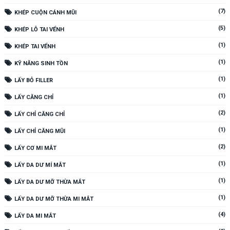
(7)
KHÉP CUỘN CÁNH MŨI
(5)
KHÉP LỖ TAI VỂNH
(1)
KHÉP TAI VỂNH
(1)
KỸ NĂNG SINH TỒN
(1)
LẤY BỎ FILLER
(1)
LẤY CĂNG CHỈ
(2)
LẤY CHỈ CĂNG CHỈ
(1)
LẤY CHỈ CĂNG MŨI
(2)
LẤY CƠ MI MẮT
(1)
LẤY DA DƯ MÍ MẮT
(1)
LẤY DA DƯ MỠ THỪA MẮT
(1)
LẤY DA DƯ MỠ THỪA MI MẮT
(4)
LẤY DA MI MẮT