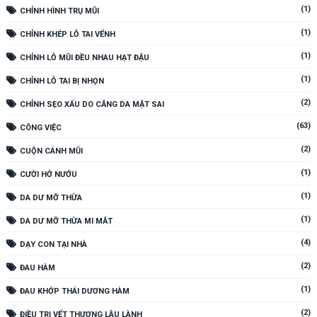
(1)
CHỈNH HÌNH TRỤ MŨI
(1)
CHỈNH KHÉP LỖ TAI VỂNH
(1)
CHỈNH LỖ MŨI ĐỀU NHAU HẠT ĐẬU
(1)
CHỈNH LỖ TAI BỊ NHỌN
(2)
CHỈNH SẸO XẤU DO CĂNG DA MẶT SAI
(63)
CÔNG VIỆC
(2)
CUỘN CÁNH MŨI
(1)
CƯỜI HỞ NƯỚU
(1)
DA DƯ MỠ THỪA
(1)
DA DƯ MỠ THỪA MI MẮT
(4)
DẠY CON TẠI NHÀ
(2)
ĐAU HÀM
(1)
ĐAU KHỚP THÁI DƯƠNG HÀM
(2)
ĐIỀU TRỊ VẾT THƯƠNG LÂU LÀNH