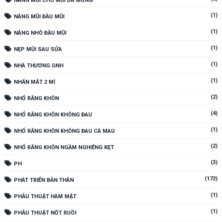
NÂNG MŨI CHO MŨI DA MỎNG
(1)
NÂNG MŨI ĐẦU MŨI
(1)
NÂNG NHÔ ĐẦU MŨI
(1)
NẸP MŨI SAU SỬA
(1)
NHÀ THƯƠNG GNH
(1)
NHẤN MẮT 2 MÍ
(2)
NHỔ RĂNG KHÔN
(4)
NHỔ RĂNG KHÔN KHÔNG ĐAU
(1)
NHỔ RĂNG KHÔN KHÔNG ĐAU CÀ MAU
(2)
NHỔ RĂNG KHÔN NGẦM NGHIÊNG KẸT
(3)
PH
(172)
PHÁT TRIỂN BẢN THÂN
(1)
PHẪU THUẬT HÀM MẶT
(1)
PHẪU THUẬT NỐT RUỒI