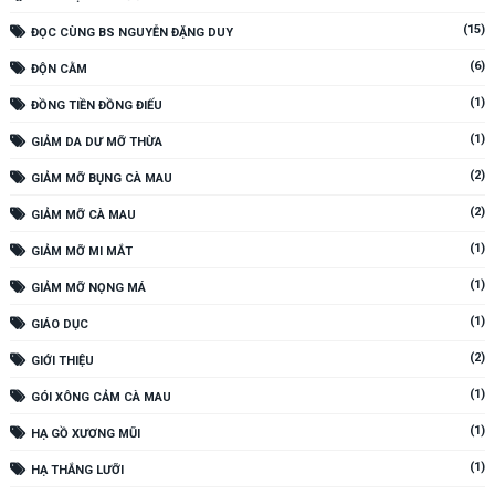
(15)
ĐỌC CÙNG BS NGUYỄN ĐẶNG DUY
(6)
ĐỘN CẰM
(1)
ĐỒNG TIỀN ĐỒNG ĐIẾU
(1)
GIẢM DA DƯ MỠ THỪA
(2)
GIẢM MỠ BỤNG CÀ MAU
(2)
GIẢM MỠ CÀ MAU
(1)
GIẢM MỠ MI MẮT
(1)
GIẢM MỠ NỌNG MÁ
(1)
GIÁO DỤC
(2)
GIỚI THIỆU
(1)
GÓI XÔNG CẢM CÀ MAU
(1)
HẠ GỒ XƯƠNG MŨI
(1)
HẠ THẮNG LƯỠI