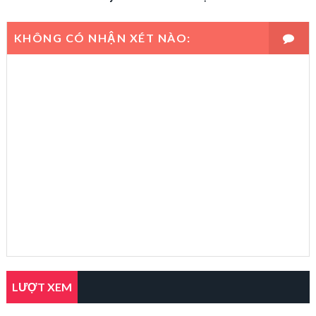
KHÔNG CÓ NHẬN XÉT NÀO:
LƯỢT XEM