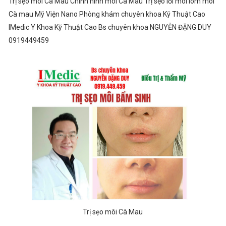
Trị sẹo môi Cà Mau Chỉnh hình môi Cà Mau Trị sẹo lồi môi lõm môi
Cà mau Mỹ Viện Nano Phòng khám chuyên khoa Kỹ Thuật Cao
IMedic Y Khoa Kỹ Thuật Cao Bs chuyên khoa NGUYỄN ĐẶNG DUY
0919449459
Trị sẹo môi Cà Mau