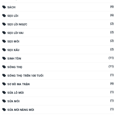
(6)
SÁCH
(6)
SẸO LỒI
(2)
SẸO LỒI NGỰC
(2)
SẸO LỒI VAI
(2)
SẸO MÔI
(2)
SẸO XẤU
(11)
SINH TỒN
(11)
SỐNG THỌ
(1)
SỐNG THỌ TRÊN 100 TUỔI
(6)
SƠ ĐỒ MA TRẬN
(1)
SỬA LỖ MŨI
(1)
SỬA MÔI
(1)
SỬA MŨI NÂNG MŨI