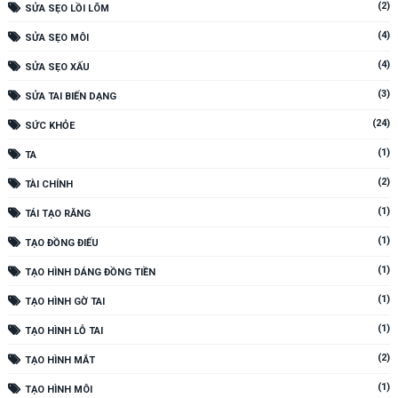
(2)
SỬA SẸO LỒI LÕM
(4)
SỬA SẸO MÔI
(4)
SỬA SẸO XẤU
(3)
SỬA TAI BIẾN DẠNG
(24)
SỨC KHỎE
(1)
TA
(2)
TÀI CHÍNH
(1)
TÁI TẠO RĂNG
(1)
TẠO ĐỒNG ĐIẾU
(1)
TẠO HÌNH DÁNG ĐỒNG TIỀN
(1)
TẠO HÌNH GỜ TAI
(1)
TẠO HÌNH LỖ TAI
(2)
TẠO HÌNH MẮT
(1)
TẠO HÌNH MÔI