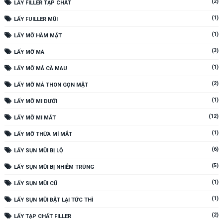
(2)
LẤY FILLER TẠP CHẤT
(1)
LẤY FUILLER MŨI
(1)
LẤY MỠ HÀM MẶT
(3)
LẤY MỠ MÁ
(1)
LẤY MỠ MÁ CÀ MAU
(2)
LẤY MỠ MÁ THON GỌN MẶT
(1)
LẤY MỠ MI DƯỚI
(12)
LẤY MỠ MI MẮT
(1)
LẤY MỠ THỪA MÍ MẮT
(6)
LẤY SỤN MŨI BỊ LỘ
(5)
LẤY SỤN MŨI BỊ NHIỄM TRÙNG
(1)
LẤY SỤN MŨI CŨ
(1)
LẤY SỤN MŨI ĐẶT LẠI TỨC THÌ
(2)
LẤY TẠP CHẤT FILLER