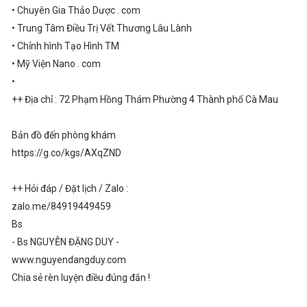
• Chuyên Gia Thảo Dược . com
• Trung Tâm Điều Trị Vết Thương Lâu Lành
• Chỉnh hình Tạo Hình TM
• Mỹ Viện Nano . com
•
++ Địa chỉ : 72 Phạm Hồng Thám Phường 4 Thành phố Cà Mau
Bản đồ đến phòng khám
https://g.co/kgs/AXqZND
++ Hỏi đáp / Đặt lịch / Zalo :
zalo.me/84919449459
Bs
- Bs NGUYỄN ĐẶNG DUY -
www.nguyendangduy.com
Chia sẻ rèn luyện điều đúng đắn !