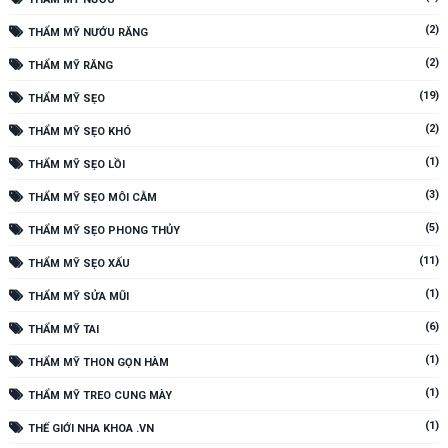
(2)
THẨM MỸ NƯỚU RĂNG
(2)
THẨM MỸ RĂNG
(19)
THẨM MỸ SẸO
(2)
THẨM MỸ SẸO KHÓ
(1)
THẨM MỸ SẸO LỒI
(3)
THẨM MỸ SẸO MÔI CẰM
(5)
THẨM MỸ SẸO PHONG THỦY
(11)
THẨM MỸ SẸO XẤU
(1)
THẨM MỸ SỬA MŨI
(6)
THẨM MỸ TAI
(1)
THẨM MỸ THON GỌN HÀM
(1)
THẨM MỸ TREO CUNG MÀY
(1)
THẾ GIỚI NHA KHOA .VN