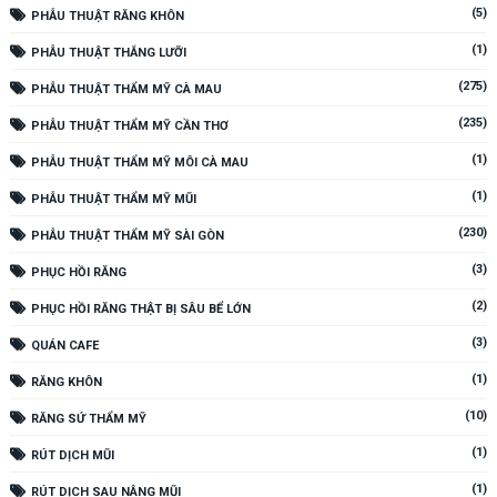
(5)
PHẪU THUẬT RĂNG KHÔN
(1)
PHẪU THUẬT THẮNG LƯỠI
(275)
PHẪU THUẬT THẨM MỸ CÀ MAU
(235)
PHẪU THUẬT THẨM MỸ CẦN THƠ
(1)
PHẪU THUẬT THẨM MỸ MÔI CÀ MAU
(1)
PHẪU THUẬT THẨM MỸ MŨI
(230)
PHẪU THUẬT THẨM MỸ SÀI GÒN
(3)
PHỤC HỒI RĂNG
(2)
PHỤC HỒI RĂNG THẬT BỊ SÂU BỂ LỚN
(3)
QUÁN CAFE
(1)
RĂNG KHÔN
(10)
RĂNG SỨ THẨM MỸ
(1)
RÚT DỊCH MŨI
(1)
RÚT DỊCH SAU NÂNG MŨI