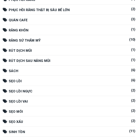
(2)
PHỤC HỒI RĂNG THẬT BỊ SÂU BỂ LỚN
(3)
QUÁN CAFE
(1)
RĂNG KHÔN
(10)
RĂNG SỨ THẨM MỸ
(1)
RÚT DỊCH MŨI
(1)
RÚT DỊCH SAU NÂNG MŨI
(6)
SÁCH
(6)
SẸO LỒI
(2)
SẸO LỒI NGỰC
(2)
SẸO LỒI VAI
(2)
SẸO MÔI
(2)
SẸO XẤU
(11)
SINH TỒN