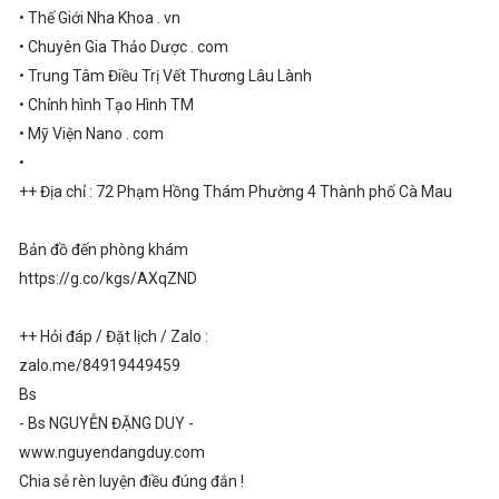
• Thế Giới Nha Khoa . vn
• Chuyên Gia Thảo Dược . com
• Trung Tâm Điều Trị Vết Thương Lâu Lành
• Chỉnh hình Tạo Hình TM
• Mỹ Viện Nano . com
•
++ Địa chỉ : 72 Phạm Hồng Thám Phường 4 Thành phố Cà Mau
Bản đồ đến phòng khám
https://g.co/kgs/AXqZND
++ Hỏi đáp / Đặt lịch / Zalo :
zalo.me/84919449459
Bs
- Bs NGUYỄN ĐẶNG DUY -
www.nguyendangduy.com
Chia sẻ rèn luyện điều đúng đắn !