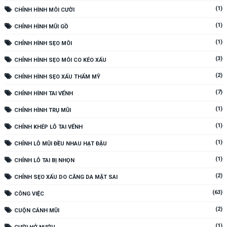
(1)
CHỈNH HÌNH MÔI CƯỜI
(1)
CHỈNH HÌNH MŨI GỒ
(1)
CHỈNH HÌNH SẸO MÔI
(3)
CHỈNH HÌNH SẸO MÔI CO KÉO XẤU
(2)
CHỈNH HÌNH SẸO XẤU THẨM MỸ
(7)
CHỈNH HÌNH TAI VỂNH
(1)
CHỈNH HÌNH TRỤ MŨI
(1)
CHỈNH KHÉP LỖ TAI VỂNH
(1)
CHỈNH LỖ MŨI ĐỀU NHAU HẠT ĐẬU
(1)
CHỈNH LỖ TAI BỊ NHỌN
(2)
CHỈNH SẸO XẤU DO CĂNG DA MẶT SAI
(63)
CÔNG VIỆC
(2)
CUỘN CÁNH MŨI
(1)