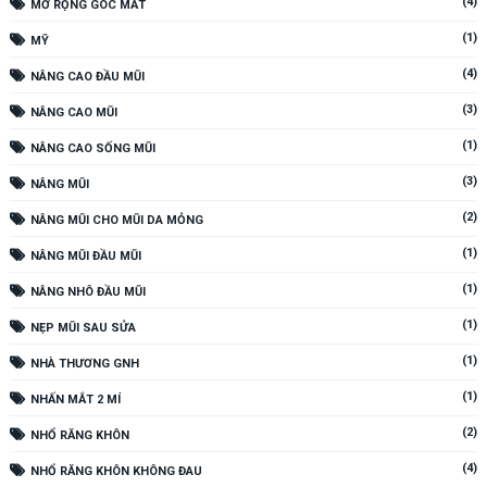
(4)
MỞ RỘNG GÓC MẮT
(1)
MỸ
(4)
NÂNG CAO ĐẦU MŨI
(3)
NÂNG CAO MŨI
(1)
NÂNG CAO SỐNG MŨI
(3)
NÂNG MŨI
(2)
NÂNG MŨI CHO MŨI DA MỎNG
(1)
NÂNG MŨI ĐẦU MŨI
(1)
NÂNG NHÔ ĐẦU MŨI
(1)
NẸP MŨI SAU SỬA
(1)
NHÀ THƯƠNG GNH
(1)
NHẤN MẮT 2 MÍ
(2)
NHỔ RĂNG KHÔN
(4)
NHỔ RĂNG KHÔN KHÔNG ĐAU