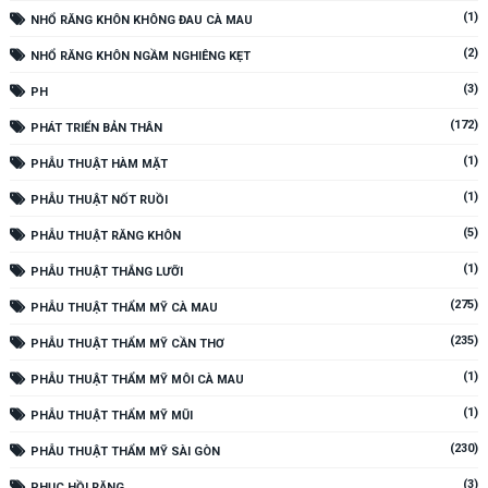
(1)
NHỔ RĂNG KHÔN KHÔNG ĐAU CÀ MAU
(2)
NHỔ RĂNG KHÔN NGẦM NGHIÊNG KẸT
(3)
PH
(172)
PHÁT TRIỂN BẢN THÂN
(1)
PHẪU THUẬT HÀM MẶT
(1)
PHẪU THUẬT NỐT RUỒI
(5)
PHẪU THUẬT RĂNG KHÔN
(1)
PHẪU THUẬT THẮNG LƯỠI
(275)
PHẪU THUẬT THẨM MỸ CÀ MAU
(235)
PHẪU THUẬT THẨM MỸ CẦN THƠ
(1)
PHẪU THUẬT THẨM MỸ MÔI CÀ MAU
(1)
PHẪU THUẬT THẨM MỸ MŨI
(230)
PHẪU THUẬT THẨM MỸ SÀI GÒN
(3)
PHỤC HỒI RĂNG