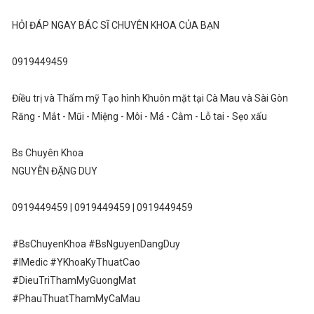
HỎI ĐÁP NGAY BÁC SĨ CHUYÊN KHOA CỦA BẠN
0919449459
Điều trị và Thẩm mỹ Tạo hình Khuôn mặt tại Cà Mau và Sài Gòn
Răng - Mắt - Mũi - Miệng - Môi - Má - Cằm - Lỗ tai - Sẹo xấu
Bs Chuyên Khoa
NGUYỄN ĐẶNG DUY
0919449459 | 0919449459 | 0919449459
#BsChuyenKhoa #BsNguyenDangDuy
#IMedic #YKhoaKyThuatCao
#DieuTriThamMyGuongMat
#PhauThuatThamMyCaMau