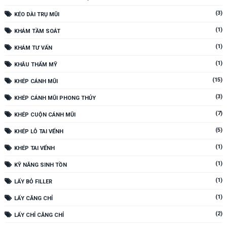
(3)
KÉO DÀI TRỤ MŨI
(1)
KHÁM TẦM SOÁT
(1)
KHÁM TƯ VẤN
(1)
KHÂU THẨM MỸ
(15)
KHÉP CÁNH MŨI
(3)
KHÉP CÁNH MŨI PHONG THỦY
(7)
KHÉP CUỘN CÁNH MŨI
(5)
KHÉP LỖ TAI VỂNH
(1)
KHÉP TAI VỂNH
(1)
KỸ NĂNG SINH TỒN
(1)
LẤY BỎ FILLER
(1)
LẤY CĂNG CHỈ
(2)
LẤY CHỈ CĂNG CHỈ