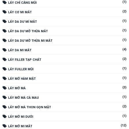
(1)
LẤY CHỈ CĂNG MŨI
(2)
LẤY CƠ MI MẮT
(1)
LẤY DA DƯ MÍ MẮT
(1)
LẤY DA DƯ MỠ THỪA MẮT
(1)
LẤY DA DƯ MỠ THỪA MI MẮT
(4)
LẤY DA MI MẮT
(2)
LẤY FILLER TẠP CHẤT
(1)
LẤY FUILLER MŨI
(1)
LẤY MỠ HÀM MẶT
(3)
LẤY MỠ MÁ
(1)
LẤY MỠ MÁ CÀ MAU
(2)
LẤY MỠ MÁ THON GỌN MẶT
(1)
LẤY MỠ MI DƯỚI
(12)
LẤY MỠ MI MẮT