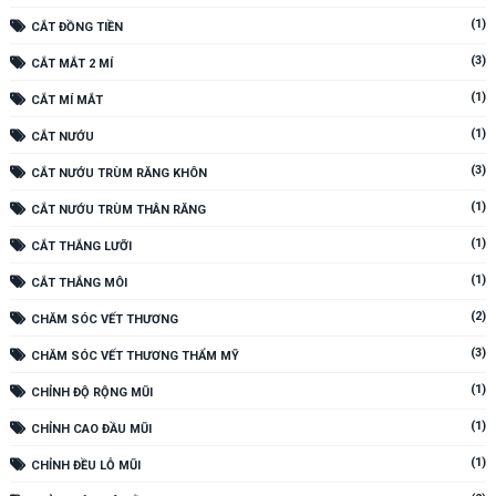
(1)
CẮT ĐỒNG TIỀN
(3)
CẮT MẮT 2 MÍ
(1)
CẮT MÍ MẮT
(1)
CẮT NƯỚU
(3)
CẮT NƯỚU TRÙM RĂNG KHÔN
(1)
CẮT NƯỚU TRÙM THÂN RĂNG
(1)
CẮT THẮNG LƯỠI
(1)
CẮT THẮNG MÔI
(2)
CHĂM SÓC VẾT THƯƠNG
(3)
CHĂM SÓC VẾT THƯƠNG THẨM MỸ
(1)
CHỈNH ĐỘ RỘNG MŨI
(1)
CHỈNH CAO ĐẦU MŨI
(1)
CHỈNH ĐỀU LỖ MŨI