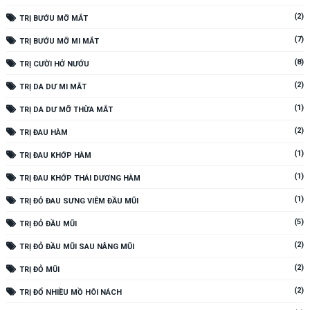
(2)
TRỊ BƯỚU MỠ MẮT
(7)
TRỊ BƯỚU MỠ MI MẮT
(8)
TRỊ CƯỜI HỞ NƯỚU
(2)
TRỊ DA DƯ MI MẮT
(1)
TRỊ DA DƯ MỠ THỪA MẮT
(2)
TRỊ ĐAU HÀM
(1)
TRỊ ĐAU KHỚP HÀM
(1)
TRỊ ĐAU KHỚP THÁI DƯƠNG HÀM
(1)
TRỊ ĐỎ ĐAU SƯNG VIÊM ĐẦU MŨI
(5)
TRỊ ĐỎ ĐẦU MŨI
(2)
TRỊ ĐỎ ĐẦU MŨI SAU NÂNG MŨI
(2)
TRỊ ĐỎ MŨI
(2)
TRỊ ĐỔ NHIỀU MỒ HÔI NÁCH