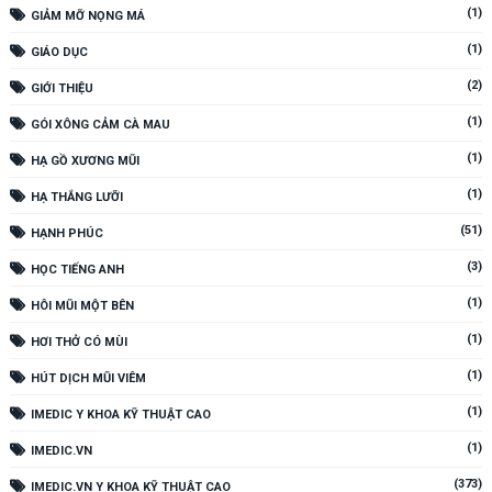
(1)
GIẢM MỠ NỌNG MÁ
(1)
GIÁO DỤC
(2)
GIỚI THIỆU
(1)
GÓI XÔNG CẢM CÀ MAU
(1)
HẠ GỒ XƯƠNG MŨI
(1)
HẠ THẮNG LƯỠI
(51)
HẠNH PHÚC
(3)
HỌC TIẾNG ANH
(1)
HÔI MŨI MỘT BÊN
(1)
HƠI THỞ CÓ MÙI
(1)
HÚT DỊCH MŨI VIÊM
(1)
IMEDIC Y KHOA KỸ THUẬT CAO
(1)
IMEDIC.VN
(373)
IMEDIC.VN Y KHOA KỸ THUẬT CAO