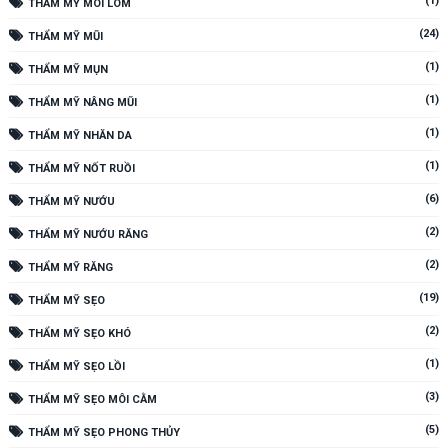
(1)
THẨM MỸ MÔI LÕM
(24)
THẨM MỸ MŨI
(1)
THẨM MỸ MỤN
(1)
THẨM MỸ NÂNG MŨI
(1)
THẨM MỸ NHĂN DA
(1)
THẨM MỸ NỐT RUỒI
(6)
THẨM MỸ NƯỚU
(2)
THẨM MỸ NƯỚU RĂNG
(2)
THẨM MỸ RĂNG
(19)
THẨM MỸ SẸO
(2)
THẨM MỸ SẸO KHÓ
(1)
THẨM MỸ SẸO LỒI
(3)
THẨM MỸ SẸO MÔI CẰM
(5)
THẨM MỸ SẸO PHONG THỦY