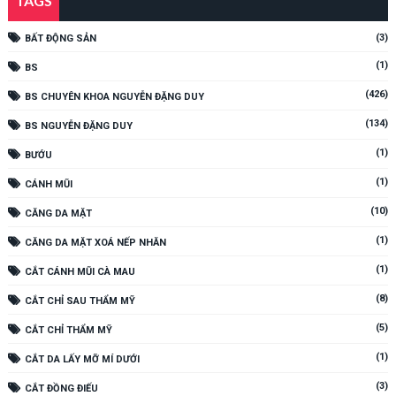
TAGS
(3)
BẤT ĐỘNG SẢN
(1)
BS
(426)
BS CHUYÊN KHOA NGUYỄN ĐẶNG DUY
(134)
BS NGUYỄN ĐẶNG DUY
(1)
BƯỚU
(1)
CÁNH MŨI
(10)
CĂNG DA MẶT
(1)
CĂNG DA MẶT XOÁ NẾP NHĂN
(1)
CẮT CÁNH MŨI CÀ MAU
(8)
CẮT CHỈ SAU THẨM MỸ
(5)
CẮT CHỈ THẨM MỸ
(1)
CẮT DA LẤY MỠ MÍ DƯỚI
(3)
CẮT ĐỒNG ĐIẾU