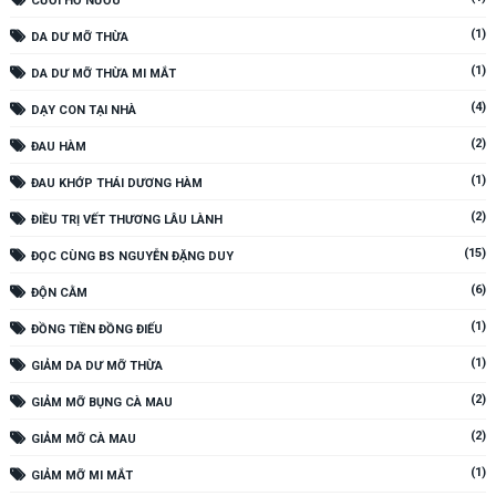
CƯỜI HỞ NƯỚU
(1)
DA DƯ MỠ THỪA
(1)
DA DƯ MỠ THỪA MI MẮT
(4)
DẠY CON TẠI NHÀ
(2)
ĐAU HÀM
(1)
ĐAU KHỚP THÁI DƯƠNG HÀM
(2)
ĐIỀU TRỊ VẾT THƯƠNG LÂU LÀNH
(15)
ĐỌC CÙNG BS NGUYỄN ĐẶNG DUY
(6)
ĐỘN CẰM
(1)
ĐỒNG TIỀN ĐỒNG ĐIẾU
(1)
GIẢM DA DƯ MỠ THỪA
(2)
GIẢM MỠ BỤNG CÀ MAU
(2)
GIẢM MỠ CÀ MAU
(1)
GIẢM MỠ MI MẮT