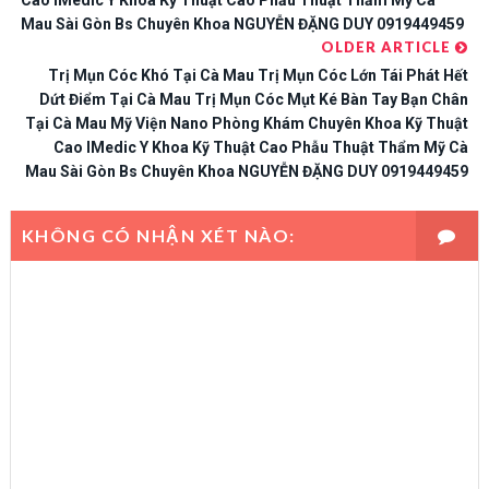
Cao IMedic Y Khoa Kỹ Thuật Cao Phẫu Thuật Thẩm Mỹ Cà
Mau Sài Gòn Bs Chuyên Khoa NGUYỄN ĐẶNG DUY 0919449459
OLDER ARTICLE
Trị Mụn Cóc Khó Tại Cà Mau Trị Mụn Cóc Lớn Tái Phát Hết
Dứt Điểm Tại Cà Mau Trị Mụn Cóc Mụt Ké Bàn Tay Bạn Chân
Tại Cà Mau Mỹ Viện Nano Phòng Khám Chuyên Khoa Kỹ Thuật
Cao IMedic Y Khoa Kỹ Thuật Cao Phẫu Thuật Thẩm Mỹ Cà
Mau Sài Gòn Bs Chuyên Khoa NGUYỄN ĐẶNG DUY 0919449459
KHÔNG CÓ NHẬN XÉT NÀO: