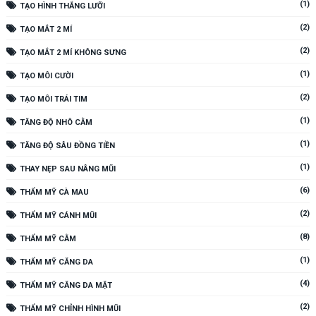
(1)
TẠO HÌNH THẮNG LƯỠI
(2)
TẠO MẮT 2 MÍ
(2)
TẠO MẮT 2 MÍ KHÔNG SƯNG
(1)
TẠO MÔI CƯỜI
(2)
TẠO MÔI TRÁI TIM
(1)
TĂNG ĐỘ NHÔ CẰM
(1)
TĂNG ĐỘ SÂU ĐỒNG TIỀN
(1)
THAY NẸP SAU NÂNG MŨI
(6)
THẨM MỸ CÀ MAU
(2)
THẨM MỸ CÁNH MŨI
(8)
THẨM MỸ CẰM
(1)
THẨM MỸ CĂNG DA
(4)
THẨM MỸ CĂNG DA MẶT
(2)
THẨM MỸ CHỈNH HÌNH MŨI