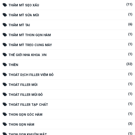
(11)
THẨM MỸ SẸO XẤU
(1)
THẨM MỸ SỬA MŨI
(6)
THẨM MỸ TAI
(1)
THẨM MỸ THON GỌN HÀM
(1)
THẨM MỸ TREO CUNG MÀY
(1)
THẾ GIỚI NHA KHOA .VN
(32)
THIỀN
(1)
THOÁT DỊCH FILLER VIÊM ĐỎ
(1)
THOÁT FILLER MŨI
(1)
THOÁT FILLER MŨI ĐỎ
(1)
THOÁT FILLER TẠP CHẤT
(1)
THON GỌN GÓC HÀM
(3)
THON GỌN HÀM
(1)
THON GỌN KHUÔN MẶT