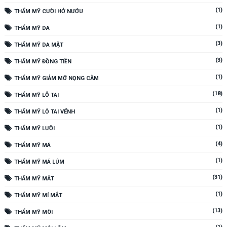
(1)
THẨM MỸ CƯỜI HỞ NƯỚU
(1)
THẨM MỸ DA
(3)
THẨM MỸ DA MẶT
(3)
THẨM MỸ ĐỒNG TIỀN
(1)
THẨM MỸ GIẢM MỠ NỌNG CẰM
(18)
THẨM MỸ LỖ TAI
(1)
THẨM MỸ LỖ TAI VỂNH
(1)
THẨM MỸ LƯỠI
(4)
THẨM MỸ MÁ
(1)
THẨM MỸ MÁ LÚM
(31)
THẨM MỸ MẮT
(1)
THẨM MỸ MÍ MẮT
(13)
THẨM MỸ MÔI