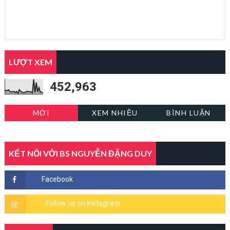
LƯỢT XEM
452,963
MỚI
XEM NHIỀU
BÌNH LUẬN
KẾT NỐI VỚI BS NGUYỄN ĐẶNG DUY