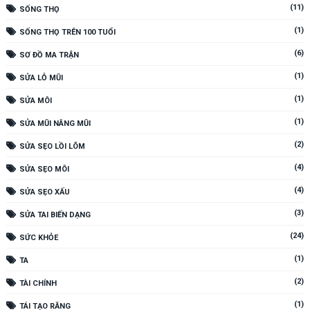
(11)
SỐNG THỌ
(1)
SỐNG THỌ TRÊN 100 TUỔI
(6)
SƠ ĐỒ MA TRẬN
(1)
SỬA LỖ MŨI
(1)
SỬA MÔI
(1)
SỬA MŨI NÂNG MŨI
(2)
SỬA SẸO LỒI LÕM
(4)
SỬA SẸO MÔI
(4)
SỬA SẸO XẤU
(3)
SỬA TAI BIẾN DẠNG
(24)
SỨC KHỎE
(1)
TA
(2)
TÀI CHÍNH
(1)
TÁI TẠO RĂNG