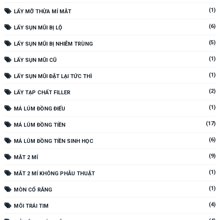
(1)
LẤY MỠ THỪA MÍ MẮT
(6)
LẤY SỤN MŨI BỊ LỘ
(5)
LẤY SỤN MŨI BỊ NHIỄM TRÙNG
(1)
LẤY SỤN MŨI CŨ
(1)
LẤY SỤN MŨI ĐẶT LẠI TỨC THÌ
(2)
LẤY TẠP CHẤT FILLER
(1)
MÁ LÚM ĐỒNG ĐIẾU
(17)
MÁ LÚM ĐỒNG TIỀN
(6)
MÁ LÚM ĐỒNG TIỀN SINH HỌC
(9)
MẮT 2 MÍ
(1)
MẮT 2 MÍ KHÔNG PHẪU THUẬT
(1)
MÒN CỔ RĂNG
(4)
MÔI TRÁI TIM