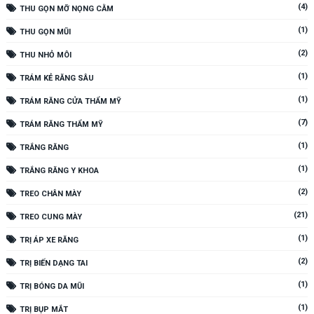
(4)
THU GỌN MỠ NỌNG CẰM
(1)
THU GỌN MŨI
(2)
THU NHỎ MÔI
(1)
TRÁM KẺ RĂNG SÂU
(1)
TRÁM RĂNG CỬA THẨM MỸ
(7)
TRÁM RĂNG THẨM MỸ
(1)
TRẮNG RĂNG
(1)
TRẮNG RĂNG Y KHOA
(2)
TREO CHÂN MÀY
(21)
TREO CUNG MÀY
(1)
TRỊ ÁP XE RĂNG
(2)
TRỊ BIẾN DẠNG TAI
(1)
TRỊ BÓNG DA MŨI
(1)
TRỊ BỤP MẮT