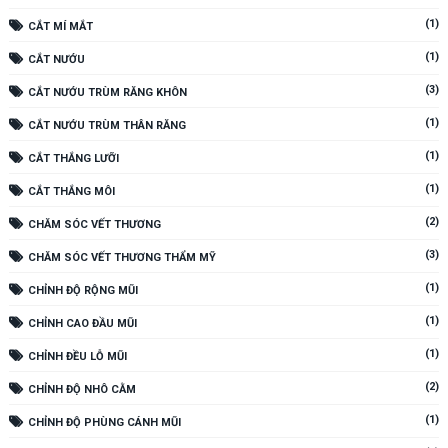
(1)
CẮT MÍ MẮT
(1)
CẮT NƯỚU
(3)
CẮT NƯỚU TRÙM RĂNG KHÔN
(1)
CẮT NƯỚU TRÙM THÂN RĂNG
(1)
CẮT THẮNG LƯỠI
(1)
CẮT THẮNG MÔI
(2)
CHĂM SÓC VẾT THƯƠNG
(3)
CHĂM SÓC VẾT THƯƠNG THẨM MỸ
(1)
CHỈNH ĐỘ RỘNG MŨI
(1)
CHỈNH CAO ĐẦU MŨI
(1)
CHỈNH ĐỀU LỖ MŨI
(2)
CHỈNH ĐỘ NHÔ CẰM
(1)
CHỈNH ĐỘ PHÙNG CÁNH MŨI