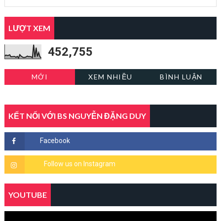
LƯỢT XEM
452,755
MỚI
XEM NHIỀU
BÌNH LUẬN
KẾT NỐI VỚI BS NGUYỄN ĐẶNG DUY
YOUTUBE