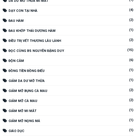
DA DƯ MỠ THỪA MI MẮT
(4)
DẠY CON TẠI NHÀ
(2)
ĐAU HÀM
(1)
ĐAU KHỚP THÁI DƯƠNG HÀM
(2)
ĐIỀU TRỊ VẾT THƯƠNG LÂU LÀNH
(15)
ĐỌC CÙNG BS NGUYỄN ĐẶNG DUY
(6)
ĐỘN CẰM
(1)
ĐỒNG TIỀN ĐỒNG ĐIẾU
(1)
GIẢM DA DƯ MỠ THỪA
(2)
GIẢM MỠ BỤNG CÀ MAU
(2)
GIẢM MỠ CÀ MAU
(1)
GIẢM MỠ MI MẮT
(1)
GIẢM MỠ NỌNG MÁ
(1)
GIÁO DỤC