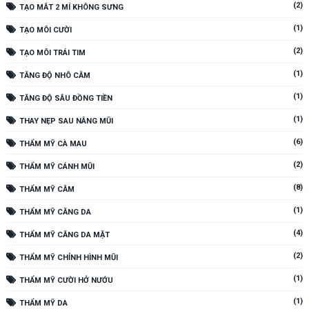
(2)
TẠO MẮT 2 MÍ KHÔNG SƯNG
(1)
TẠO MÔI CƯỜI
(2)
TẠO MÔI TRÁI TIM
(1)
TĂNG ĐỘ NHÔ CẰM
(1)
TĂNG ĐỘ SÂU ĐỒNG TIỀN
(1)
THAY NẸP SAU NÂNG MŨI
(6)
THẨM MỸ CÀ MAU
(2)
THẨM MỸ CÁNH MŨI
(8)
THẨM MỸ CẰM
(1)
THẨM MỸ CĂNG DA
(4)
THẨM MỸ CĂNG DA MẶT
(2)
THẨM MỸ CHỈNH HÌNH MŨI
(1)
THẨM MỸ CƯỜI HỞ NƯỚU
(1)
THẨM MỸ DA