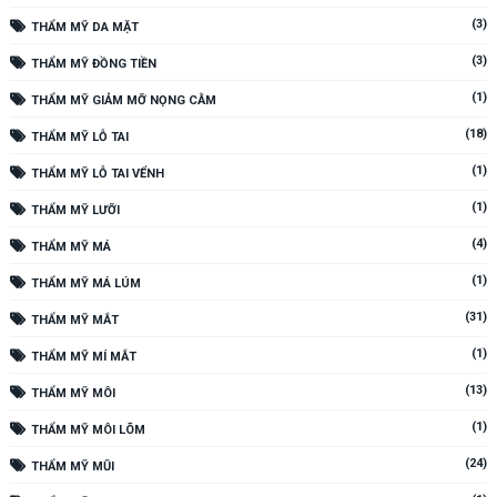
(3)
THẨM MỸ DA MẶT
(3)
THẨM MỸ ĐỒNG TIỀN
(1)
THẨM MỸ GIẢM MỠ NỌNG CẰM
(18)
THẨM MỸ LỖ TAI
(1)
THẨM MỸ LỖ TAI VỂNH
(1)
THẨM MỸ LƯỠI
(4)
THẨM MỸ MÁ
(1)
THẨM MỸ MÁ LÚM
(31)
THẨM MỸ MẮT
(1)
THẨM MỸ MÍ MẮT
(13)
THẨM MỸ MÔI
(1)
THẨM MỸ MÔI LÕM
(24)
THẨM MỸ MŨI