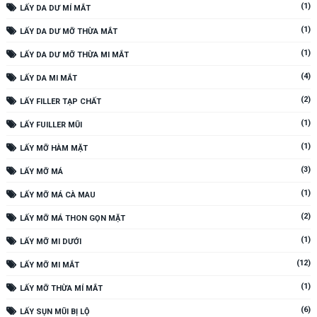
(1)
LẤY DA DƯ MÍ MẮT
(1)
LẤY DA DƯ MỠ THỪA MẮT
(1)
LẤY DA DƯ MỠ THỪA MI MẮT
(4)
LẤY DA MI MẮT
(2)
LẤY FILLER TẠP CHẤT
(1)
LẤY FUILLER MŨI
(1)
LẤY MỠ HÀM MẶT
(3)
LẤY MỠ MÁ
(1)
LẤY MỠ MÁ CÀ MAU
(2)
LẤY MỠ MÁ THON GỌN MẶT
(1)
LẤY MỠ MI DƯỚI
(12)
LẤY MỠ MI MẮT
(1)
LẤY MỠ THỪA MÍ MẮT
(6)
LẤY SỤN MŨI BỊ LỘ