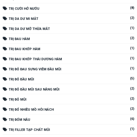
(8)
TRỊ CƯỜI HỞ NƯỚU
(2)
TRỊ DA DƯ MI MẮT
(1)
TRỊ DA DƯ MỠ THỪA MẮT
(2)
TRỊ ĐAU HÀM
(1)
TRỊ ĐAU KHỚP HÀM
(1)
TRỊ ĐAU KHỚP THÁI DƯƠNG HÀM
(1)
TRỊ ĐỎ ĐAU SƯNG VIÊM ĐẦU MŨI
(5)
TRỊ ĐỎ ĐẦU MŨI
(2)
TRỊ ĐỎ ĐẦU MŨI SAU NÂNG MŨI
(2)
TRỊ ĐỎ MŨI
(2)
TRỊ ĐỔ NHIỀU MỒ HÔI NÁCH
(6)
TRỊ ĐỐM NÂU
(1)
TRỊ FILLER TẠP CHẤT MŨI