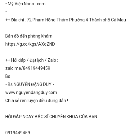
• Mỹ Viện Nano . com
•
++ Địa chỉ : 72 Phạm Hồng Thám Phường 4 Thành phố Cà Mau
Bản đồ đến phòng khám
https://g.co/kgs/AXqZND
++ Hỏi đáp / Đặt lịch / Zalo :
zalo.me/84919449459
Bs
- Bs NGUYỄN ĐẶNG DUY -
www.nguyendangduy.com
Chia sẻ rèn luyện điều đúng đắn !
HỎI ĐÁP NGAY BÁC SĨ CHUYÊN KHOA CỦA BẠN
0919449459