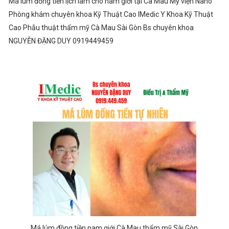
Má lúm đồng tiền lịch lãm cho nam giới tại Cà Mau Mỹ viện Nano
Phòng khám chuyên khoa Kỹ Thuật Cao IMedic Y Khoa Kỹ Thuật
Cao Phẫu thuật thẩm mỹ Cà Mau Sài Gòn Bs chuyên khoa
NGUYỄN ĐẶNG DUY 0919449459
Má lúm đồng tiền nam giới Cà Mau thẩm mỹ Sài Gòn