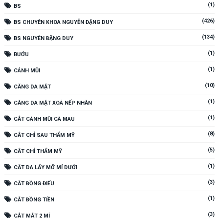
(1)
BS
(426)
BS CHUYÊN KHOA NGUYỄN ĐẶNG DUY
(134)
BS NGUYỄN ĐẶNG DUY
(1)
BƯỚU
(1)
CÁNH MŨI
(10)
CĂNG DA MẶT
(1)
CĂNG DA MẶT XOÁ NẾP NHĂN
(1)
CẮT CÁNH MŨI CÀ MAU
(8)
CẮT CHỈ SAU THẨM MỸ
(5)
CẮT CHỈ THẨM MỸ
(1)
CẮT DA LẤY MỠ MÍ DƯỚI
(3)
CẮT ĐỒNG ĐIẾU
(1)
CẮT ĐỒNG TIỀN
(3)
CẮT MẮT 2 MÍ