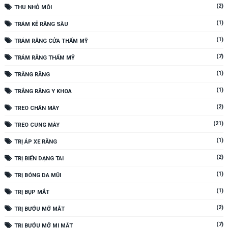
(2)
THU NHỎ MÔI
(1)
TRÁM KẺ RĂNG SÂU
(1)
TRÁM RĂNG CỬA THẨM MỸ
(7)
TRÁM RĂNG THẨM MỸ
(1)
TRẮNG RĂNG
(1)
TRẮNG RĂNG Y KHOA
(2)
TREO CHÂN MÀY
(21)
TREO CUNG MÀY
(1)
TRỊ ÁP XE RĂNG
(2)
TRỊ BIẾN DẠNG TAI
(1)
TRỊ BÓNG DA MŨI
(1)
TRỊ BỤP MẮT
(2)
TRỊ BƯỚU MỠ MẮT
(7)
TRỊ BƯỚU MỠ MI MẮT