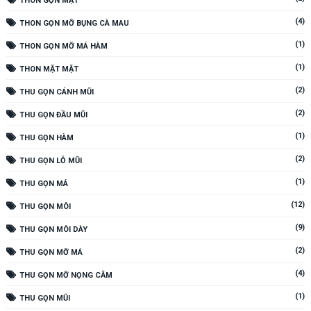
THON GỌN MẶT
(4)
THON GỌN MỠ BỤNG CÀ MAU
(1)
THON GỌN MỠ MÁ HÀM
(1)
THON MẶT MẶT
(2)
THU GỌN CÁNH MŨI
(2)
THU GỌN ĐẦU MŨI
(1)
THU GỌN HÀM
(2)
THU GỌN LỖ MŨI
(1)
THU GỌN MÁ
(12)
THU GỌN MÔI
(9)
THU GỌN MÔI DÀY
(2)
THU GỌN MỠ MÁ
(4)
THU GỌN MỠ NỌNG CẰM
(1)
THU GỌN MŨI