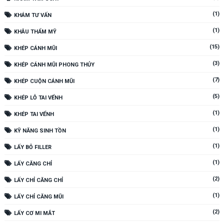
(1)
KHÁM TƯ VẤN
(1)
KHÂU THẨM MỸ
(15)
KHÉP CÁNH MŨI
(3)
KHÉP CÁNH MŨI PHONG THỦY
(7)
KHÉP CUỘN CÁNH MŨI
(5)
KHÉP LỖ TAI VỂNH
(1)
KHÉP TAI VỂNH
(1)
KỸ NĂNG SINH TỒN
(1)
LẤY BỎ FILLER
(1)
LẤY CĂNG CHỈ
(2)
LẤY CHỈ CĂNG CHỈ
(1)
LẤY CHỈ CĂNG MŨI
(2)
LẤY CƠ MI MẮT