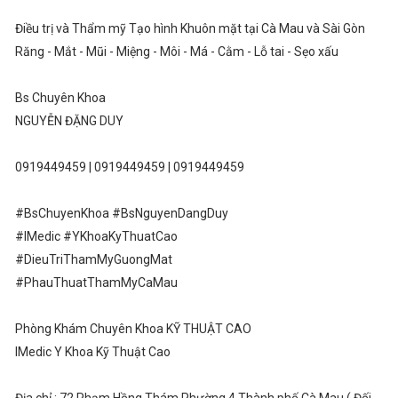
Điều trị và Thẩm mỹ Tạo hình Khuôn mặt tại Cà Mau và Sài Gòn
Răng - Mắt - Mũi - Miệng - Môi - Má - Cằm - Lỗ tai - Sẹo xấu
Bs Chuyên Khoa
NGUYỄN ĐẶNG DUY
0919449459 | 0919449459 | 0919449459
#BsChuyenKhoa #BsNguyenDangDuy
#IMedic #YKhoaKyThuatCao
#DieuTriThamMyGuongMat
#PhauThuatThamMyCaMau
Phòng Khám Chuyên Khoa KỸ THUẬT CAO
IMedic Y Khoa Kỹ Thuật Cao