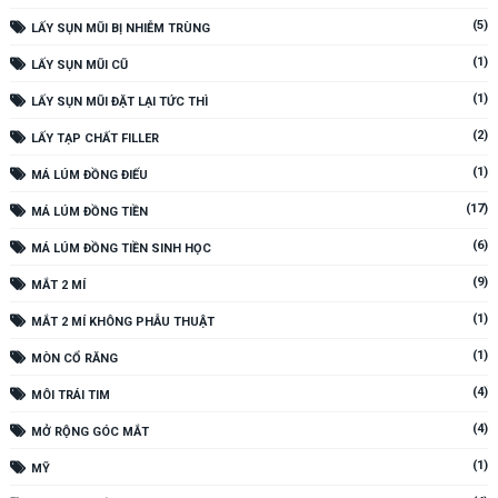
(5)
LẤY SỤN MŨI BỊ NHIỄM TRÙNG
(1)
LẤY SỤN MŨI CŨ
(1)
LẤY SỤN MŨI ĐẶT LẠI TỨC THÌ
(2)
LẤY TẠP CHẤT FILLER
(1)
MÁ LÚM ĐỒNG ĐIẾU
(17)
MÁ LÚM ĐỒNG TIỀN
(6)
MÁ LÚM ĐỒNG TIỀN SINH HỌC
(9)
MẮT 2 MÍ
(1)
MẮT 2 MÍ KHÔNG PHẪU THUẬT
(1)
MÒN CỔ RĂNG
(4)
MÔI TRÁI TIM
(4)
MỞ RỘNG GÓC MẮT
(1)
MỸ