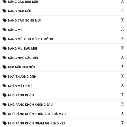
(4)
NÂNG CAO ĐẦU MŨI
(3)
NÂNG CAO MŨI
(1)
NÂNG CAO SỐNG MŨI
(3)
NÂNG MŨI
(2)
NÂNG MŨI CHO MŨI DA MỎNG
(1)
NÂNG MŨI ĐẦU MŨI
(1)
NÂNG NHÔ ĐẦU MŨI
(1)
NẸP MŨI SAU SỬA
(1)
NHÀ THƯƠNG GNH
(1)
NHẤN MẮT 2 MÍ
(2)
NHỔ RĂNG KHÔN
(4)
NHỔ RĂNG KHÔN KHÔNG ĐAU
(1)
NHỔ RĂNG KHÔN KHÔNG ĐAU CÀ MAU
(2)
NHỔ RĂNG KHÔN NGẦM NGHIÊNG KẸT