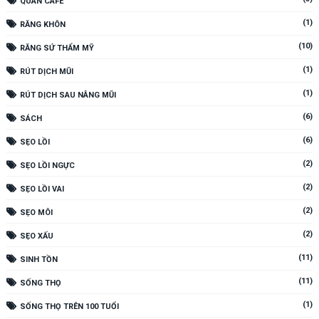
QUÁN CAFE
(1)
RĂNG KHÔN
(10)
RĂNG SỨ THẨM MỸ
(1)
RÚT DỊCH MŨI
(1)
RÚT DỊCH SAU NÂNG MŨI
(6)
SÁCH
(6)
SẸO LỒI
(2)
SẸO LỒI NGỰC
(2)
SẸO LỒI VAI
(2)
SẸO MÔI
(2)
SẸO XẤU
(11)
SINH TỒN
(11)
SỐNG THỌ
(1)
SỐNG THỌ TRÊN 100 TUỔI