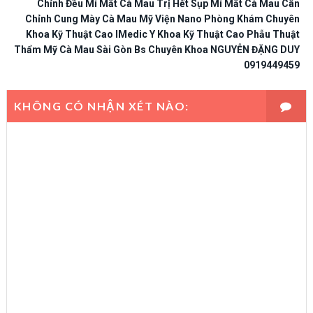
Chỉnh Đều Mí Mắt Cà Mau Trị Hết Sụp Mí Mắt Cà Mau Cân
Chỉnh Cung Mày Cà Mau Mỹ Viện Nano Phòng Khám Chuyên
Khoa Kỹ Thuật Cao IMedic Y Khoa Kỹ Thuật Cao Phẫu Thuật
Thẩm Mỹ Cà Mau Sài Gòn Bs Chuyên Khoa NGUYỄN ĐẶNG DUY
0919449459
KHÔNG CÓ NHẬN XÉT NÀO: