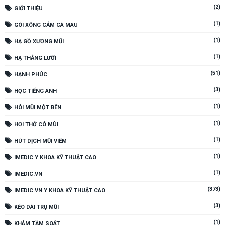
(2)
GIỚI THIỆU
(1)
GÓI XÔNG CẢM CÀ MAU
(1)
HẠ GỒ XƯƠNG MŨI
(1)
HẠ THẮNG LƯỠI
(51)
HẠNH PHÚC
(3)
HỌC TIẾNG ANH
(1)
HÔI MŨI MỘT BÊN
(1)
HƠI THỞ CÓ MÙI
(1)
HÚT DỊCH MŨI VIÊM
(1)
IMEDIC Y KHOA KỸ THUẬT CAO
(1)
IMEDIC.VN
(373)
IMEDIC.VN Y KHOA KỸ THUẬT CAO
(3)
KÉO DÀI TRỤ MŨI
(1)
KHÁM TẦM SOÁT