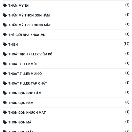
(6)
THẨM MỸ TAI
(1)
THẨM MỸ THON GỌN HÀM
(1)
THẨM MỸ TREO CUNG MÀY
(1)
THẾ GIỚI NHA KHOA .VN
(32)
THIỀN
(1)
THOÁT DỊCH FILLER VIÊM ĐỎ
(1)
THOÁT FILLER MŨI
(1)
THOÁT FILLER MŨI ĐỎ
(1)
THOÁT FILLER TẠP CHẤT
(1)
THON GỌN GÓC HÀM
(3)
THON GỌN HÀM
(1)
THON GỌN KHUÔN MẶT
(2)
THON GỌN MÁ
(2)