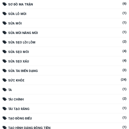
(6)
SƠ ĐỒ MA TRẬN
(1)
SỬA LỖ MŨI
(1)
SỬA MÔI
(1)
SỬA MŨI NÂNG MŨI
(2)
SỬA SẸO LỒI LÕM
(4)
SỬA SẸO MÔI
(4)
SỬA SẸO XẤU
(3)
SỬA TAI BIẾN DẠNG
(24)
SỨC KHỎE
(1)
TA
(2)
TÀI CHÍNH
(1)
TÁI TẠO RĂNG
(1)
TẠO ĐỒNG ĐIẾU
(1)
TẠO HÌNH DÁNG ĐỒNG TIỀN