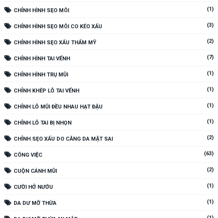
(1)
CHỈNH HÌNH SẸO MÔI
(3)
CHỈNH HÌNH SẸO MÔI CO KÉO XẤU
(2)
CHỈNH HÌNH SẸO XẤU THẨM MỸ
(7)
CHỈNH HÌNH TAI VỂNH
(1)
CHỈNH HÌNH TRỤ MŨI
(1)
CHỈNH KHÉP LỖ TAI VỂNH
(1)
CHỈNH LỖ MŨI ĐỀU NHAU HẠT ĐẬU
(1)
CHỈNH LỖ TAI BỊ NHỌN
(2)
CHỈNH SẸO XẤU DO CĂNG DA MẶT SAI
(63)
CÔNG VIỆC
(2)
CUỘN CÁNH MŨI
(1)
CƯỜI HỞ NƯỚU
(1)
DA DƯ MỠ THỪA
(1)