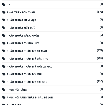
(3)
PH
(172)
PHÁT TRIỂN BẢN THÂN
(1)
PHẪU THUẬT HÀM MẶT
(1)
PHẪU THUẬT NỐT RUỒI
(5)
PHẪU THUẬT RĂNG KHÔN
(1)
PHẪU THUẬT THẮNG LƯỠI
(275)
PHẪU THUẬT THẨM MỸ CÀ MAU
(235)
PHẪU THUẬT THẨM MỸ CẦN THƠ
(1)
PHẪU THUẬT THẨM MỸ MÔI CÀ MAU
(1)
PHẪU THUẬT THẨM MỸ MŨI
(230)
PHẪU THUẬT THẨM MỸ SÀI GÒN
(3)
PHỤC HỒI RĂNG
(2)
PHỤC HỒI RĂNG THẬT BỊ SÂU BỂ LỚN
(3)