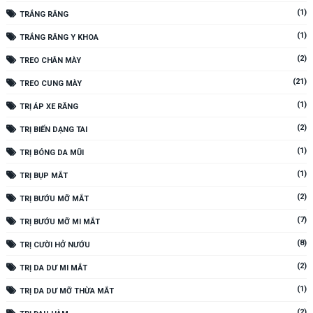
(1)
TRẮNG RĂNG
(1)
TRẮNG RĂNG Y KHOA
(2)
TREO CHÂN MÀY
(21)
TREO CUNG MÀY
(1)
TRỊ ÁP XE RĂNG
(2)
TRỊ BIẾN DẠNG TAI
(1)
TRỊ BÓNG DA MŨI
(1)
TRỊ BỤP MẮT
(2)
TRỊ BƯỚU MỠ MẮT
(7)
TRỊ BƯỚU MỠ MI MẮT
(8)
TRỊ CƯỜI HỞ NƯỚU
(2)
TRỊ DA DƯ MI MẮT
(1)
TRỊ DA DƯ MỠ THỪA MẮT
(2)