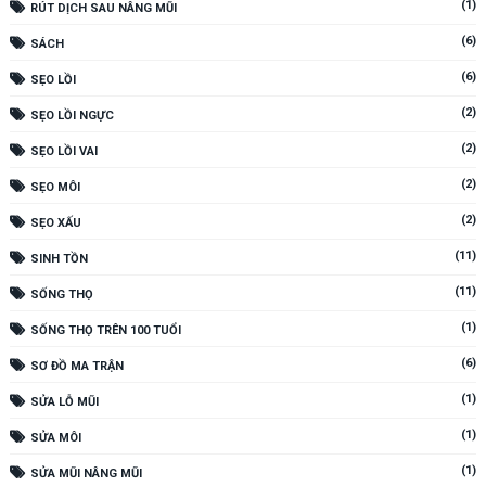
(1)
RÚT DỊCH SAU NÂNG MŨI
(6)
SÁCH
(6)
SẸO LỒI
(2)
SẸO LỒI NGỰC
(2)
SẸO LỒI VAI
(2)
SẸO MÔI
(2)
SẸO XẤU
(11)
SINH TỒN
(11)
SỐNG THỌ
(1)
SỐNG THỌ TRÊN 100 TUỔI
(6)
SƠ ĐỒ MA TRẬN
(1)
SỬA LỖ MŨI
(1)
SỬA MÔI
(1)
SỬA MŨI NÂNG MŨI