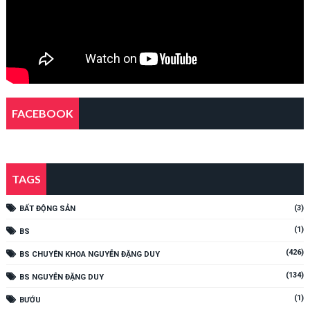
FACEBOOK
TAGS
(3)
BẤT ĐỘNG SẢN
(1)
BS
(426)
BS CHUYÊN KHOA NGUYỄN ĐẶNG DUY
(134)
BS NGUYỄN ĐẶNG DUY
(1)
BƯỚU