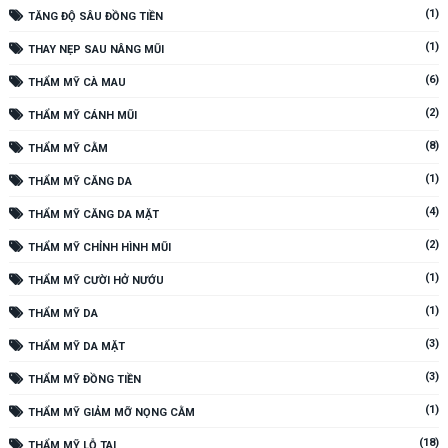
(1)
TĂNG ĐỘ SÂU ĐỒNG TIỀN
(1)
THAY NẸP SAU NÂNG MŨI
(6)
THẨM MỸ CÀ MAU
(2)
THẨM MỸ CÁNH MŨI
(8)
THẨM MỸ CẰM
(1)
THẨM MỸ CĂNG DA
(4)
THẨM MỸ CĂNG DA MẶT
(2)
THẨM MỸ CHỈNH HÌNH MŨI
(1)
THẨM MỸ CƯỜI HỞ NƯỚU
(1)
THẨM MỸ DA
(3)
THẨM MỸ DA MẶT
(3)
THẨM MỸ ĐỒNG TIỀN
(1)
THẨM MỸ GIẢM MỠ NỌNG CẰM
(18)
THẨM MỸ LỖ TAI