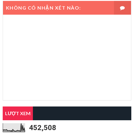
KHÔNG CÓ NHẬN XÉT NÀO:
LƯỢT XEM
452,508