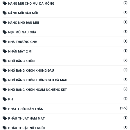
(2)
NÂNG MŨI CHO MŨI DA MỎNG
(1)
NÂNG MŨI ĐẦU MŨI
(1)
NÂNG NHÔ ĐẦU MŨI
(1)
NẸP MŨI SAU SỬA
(1)
NHÀ THƯƠNG GNH
(1)
NHẤN MẮT 2 MÍ
(2)
NHỔ RĂNG KHÔN
(4)
NHỔ RĂNG KHÔN KHÔNG ĐAU
(1)
NHỔ RĂNG KHÔN KHÔNG ĐAU CÀ MAU
(2)
NHỔ RĂNG KHÔN NGẦM NGHIÊNG KẸT
(3)
PH
(172)
PHÁT TRIỂN BẢN THÂN
(1)
PHẪU THUẬT HÀM MẶT
(1)
PHẪU THUẬT NỐT RUỒI