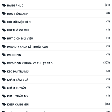
(51)
HẠNH PHÚC
(3)
HỌC TIẾNG ANH
(1)
HÔI MŨI MỘT BÊN
(1)
HƠI THỞ CÓ MÙI
(1)
HÚT DỊCH MŨI VIÊM
(1)
IMEDIC Y KHOA KỸ THUẬT CAO
(1)
IMEDIC.VN
(373)
IMEDIC.VN Y KHOA KỸ THUẬT CAO
(3)
KÉO DÀI TRỤ MŨI
(1)
KHÁM TẦM SOÁT
(1)
KHÁM TƯ VẤN
(1)
KHÂU THẨM MỸ
(15)
KHÉP CÁNH MŨI