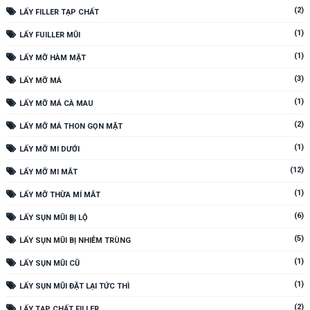
(2)
LẤY FILLER TẠP CHẤT
(1)
LẤY FUILLER MŨI
(1)
LẤY MỠ HÀM MẶT
(3)
LẤY MỠ MÁ
(1)
LẤY MỠ MÁ CÀ MAU
(2)
LẤY MỠ MÁ THON GỌN MẶT
(1)
LẤY MỠ MI DƯỚI
(12)
LẤY MỠ MI MẮT
(1)
LẤY MỠ THỪA MÍ MẮT
(6)
LẤY SỤN MŨI BỊ LỘ
(5)
LẤY SỤN MŨI BỊ NHIỄM TRÙNG
(1)
LẤY SỤN MŨI CŨ
(1)
LẤY SỤN MŨI ĐẶT LẠI TỨC THÌ
(2)
LẤY TẠP CHẤT FILLER