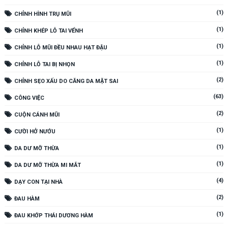
(1)
CHỈNH HÌNH TRỤ MŨI
(1)
CHỈNH KHÉP LỖ TAI VỂNH
(1)
CHỈNH LỖ MŨI ĐỀU NHAU HẠT ĐẬU
(1)
CHỈNH LỖ TAI BỊ NHỌN
(2)
CHỈNH SẸO XẤU DO CĂNG DA MẶT SAI
(63)
CÔNG VIỆC
(2)
CUỘN CÁNH MŨI
(1)
CƯỜI HỞ NƯỚU
(1)
DA DƯ MỠ THỪA
(1)
DA DƯ MỠ THỪA MI MẮT
(4)
DẠY CON TẠI NHÀ
(2)
ĐAU HÀM
(1)
ĐAU KHỚP THÁI DƯƠNG HÀM