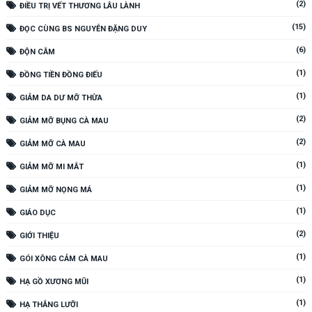
(2)
ĐIỀU TRỊ VẾT THƯƠNG LÂU LÀNH
(15)
ĐỌC CÙNG BS NGUYỄN ĐẶNG DUY
(6)
ĐỘN CẰM
(1)
ĐỒNG TIỀN ĐỒNG ĐIẾU
(1)
GIẢM DA DƯ MỠ THỪA
(2)
GIẢM MỠ BỤNG CÀ MAU
(2)
GIẢM MỠ CÀ MAU
(1)
GIẢM MỠ MI MẮT
(1)
GIẢM MỠ NỌNG MÁ
(1)
GIÁO DỤC
(2)
GIỚI THIỆU
(1)
GÓI XÔNG CẢM CÀ MAU
(1)
HẠ GỒ XƯƠNG MŨI
(1)
HẠ THẮNG LƯỠI