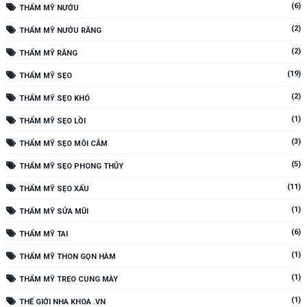
(6)
THẨM MỸ NƯỚU
(2)
THẨM MỸ NƯỚU RĂNG
(2)
THẨM MỸ RĂNG
(19)
THẨM MỸ SẸO
(2)
THẨM MỸ SẸO KHÓ
(1)
THẨM MỸ SẸO LỒI
(3)
THẨM MỸ SẸO MÔI CẰM
(5)
THẨM MỸ SẸO PHONG THỦY
(11)
THẨM MỸ SẸO XẤU
(1)
THẨM MỸ SỬA MŨI
(6)
THẨM MỸ TAI
(1)
THẨM MỸ THON GỌN HÀM
(1)
THẨM MỸ TREO CUNG MÀY
(1)
THẾ GIỚI NHA KHOA .VN