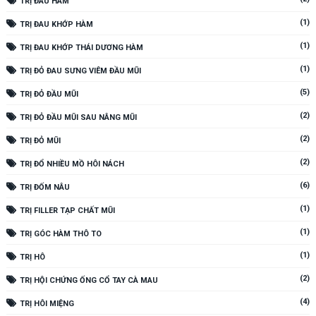
TRỊ ĐAU HÀM
(1)
TRỊ ĐAU KHỚP HÀM
(1)
TRỊ ĐAU KHỚP THÁI DƯƠNG HÀM
(1)
TRỊ ĐỎ ĐAU SƯNG VIÊM ĐẦU MŨI
(5)
TRỊ ĐỎ ĐẦU MŨI
(2)
TRỊ ĐỎ ĐẦU MŨI SAU NÂNG MŨI
(2)
TRỊ ĐỎ MŨI
(2)
TRỊ ĐỔ NHIỀU MỒ HÔI NÁCH
(6)
TRỊ ĐỐM NÂU
(1)
TRỊ FILLER TẠP CHẤT MŨI
(1)
TRỊ GÓC HÀM THÔ TO
(1)
TRỊ HÔ
(2)
TRỊ HỘI CHỨNG ỐNG CỔ TAY CÀ MAU
(4)
TRỊ HÔI MIỆNG