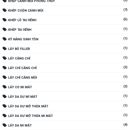
(3)
KHÉP CÁNH MŨI PHONG THỦY
(7)
KHÉP CUỘN CÁNH MŨI
(5)
KHÉP LỖ TAI VỂNH
(1)
KHÉP TAI VỂNH
(1)
KỸ NĂNG SINH TỒN
(1)
LẤY BỎ FILLER
(1)
LẤY CĂNG CHỈ
(2)
LẤY CHỈ CĂNG CHỈ
(1)
LẤY CHỈ CĂNG MŨI
(2)
LẤY CƠ MI MẮT
(1)
LẤY DA DƯ MÍ MẮT
(1)
LẤY DA DƯ MỠ THỪA MẮT
(1)
LẤY DA DƯ MỠ THỪA MI MẮT
(4)
LẤY DA MI MẮT