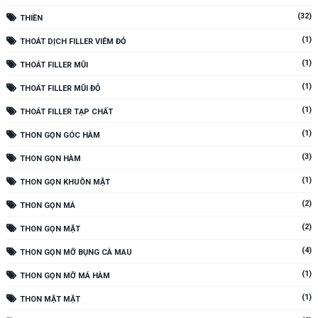
(32)
THIỀN
(1)
THOÁT DỊCH FILLER VIÊM ĐỎ
(1)
THOÁT FILLER MŨI
(1)
THOÁT FILLER MŨI ĐỎ
(1)
THOÁT FILLER TẠP CHẤT
(1)
THON GỌN GÓC HÀM
(3)
THON GỌN HÀM
(1)
THON GỌN KHUÔN MẶT
(2)
THON GỌN MÁ
(2)
THON GỌN MẶT
(4)
THON GỌN MỠ BỤNG CÀ MAU
(1)
THON GỌN MỠ MÁ HÀM
(1)
THON MẶT MẶT