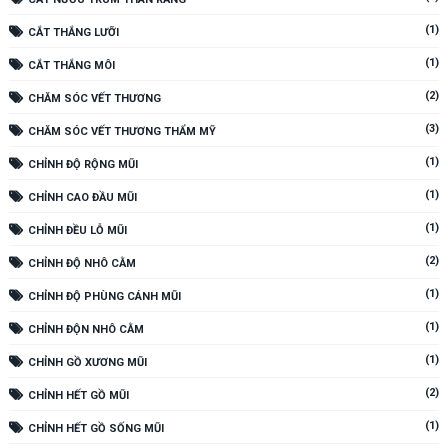
(1)
CẮT THẮNG LƯỠI
(1)
CẮT THẮNG MÔI
(2)
CHĂM SÓC VẾT THƯƠNG
(3)
CHĂM SÓC VẾT THƯƠNG THẨM MỸ
(1)
CHỈNH ĐỘ RỘNG MŨI
(1)
CHỈNH CAO ĐẦU MŨI
(1)
CHỈNH ĐỀU LỖ MŨI
(2)
CHỈNH ĐỘ NHÔ CẰM
(1)
CHỈNH ĐỘ PHÙNG CÁNH MŨI
(1)
CHỈNH ĐỘN NHÔ CẰM
(1)
CHỈNH GỒ XƯƠNG MŨI
(2)
CHỈNH HẾT GỒ MŨI
(1)
CHỈNH HẾT GỒ SỐNG MŨI