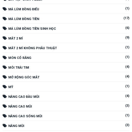
(1)
MÁ LÚM ĐỒNG ĐIẾU
(17)
MÁ LÚM ĐỒNG TIỀN
(6)
MÁ LÚM ĐỒNG TIỀN SINH HỌC
(9)
MẮT 2 MÍ
(1)
MẮT 2 MÍ KHÔNG PHẪU THUẬT
(1)
MÒN CỔ RĂNG
(4)
MÔI TRÁI TIM
(4)
MỞ RỘNG GÓC MẮT
(1)
MỸ
(4)
NÂNG CAO ĐẦU MŨI
(3)
NÂNG CAO MŨI
(1)
NÂNG CAO SỐNG MŨI
(3)
NÂNG MŨI