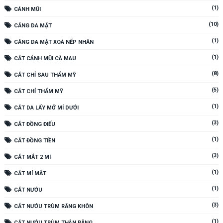
(1)
CÁNH MŨI
(10)
CĂNG DA MẶT
(1)
CĂNG DA MẶT XOÁ NẾP NHĂN
(1)
CẮT CÁNH MŨI CÀ MAU
(8)
CẮT CHỈ SAU THẨM MỸ
(5)
CẮT CHỈ THẨM MỸ
(1)
CẮT DA LẤY MỠ MÍ DƯỚI
(3)
CẮT ĐỒNG ĐIẾU
(1)
CẮT ĐỒNG TIỀN
(3)
CẮT MẮT 2 MÍ
(1)
CẮT MÍ MẮT
(1)
CẮT NƯỚU
(3)
CẮT NƯỚU TRÙM RĂNG KHÔN
(1)
CẮT NƯỚU TRÙM THÂN RĂNG