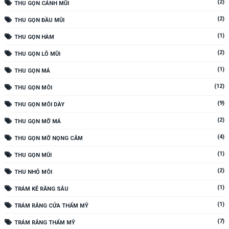
(2)
THU GỌN CÁNH MŨI
(2)
THU GỌN ĐẦU MŨI
(1)
THU GỌN HÀM
(2)
THU GỌN LỖ MŨI
(1)
THU GỌN MÁ
(12)
THU GỌN MÔI
(9)
THU GỌN MÔI DÀY
(2)
THU GỌN MỠ MÁ
(4)
THU GỌN MỠ NỌNG CẰM
(1)
THU GỌN MŨI
(2)
THU NHỎ MÔI
(1)
TRÁM KẺ RĂNG SÂU
(1)
TRÁM RĂNG CỬA THẨM MỸ
(7)
TRÁM RĂNG THẨM MỸ