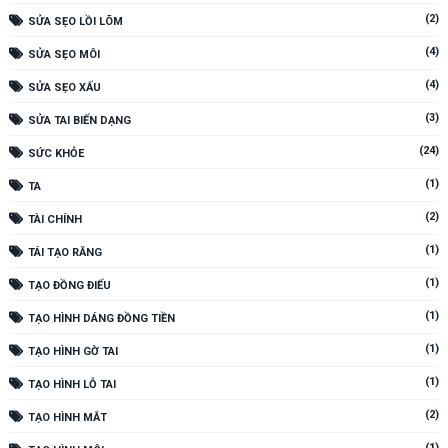
(2)
SỬA SẸO LỒI LÕM
(4)
SỬA SẸO MÔI
(4)
SỬA SẸO XẤU
(3)
SỬA TAI BIẾN DẠNG
(24)
SỨC KHỎE
(1)
TA
(2)
TÀI CHÍNH
(1)
TÁI TẠO RĂNG
(1)
TẠO ĐỒNG ĐIẾU
(1)
TẠO HÌNH DÁNG ĐỒNG TIỀN
(1)
TẠO HÌNH GỜ TAI
(1)
TẠO HÌNH LỖ TAI
(2)
TẠO HÌNH MẮT
(1)