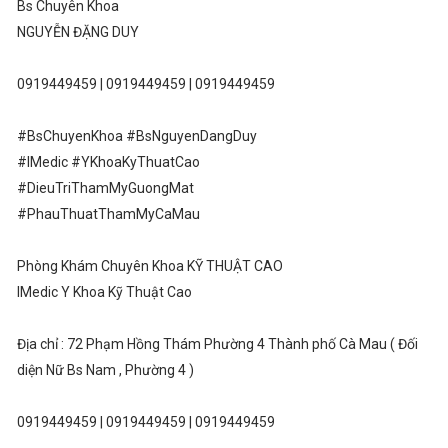
Bs Chuyên Khoa
NGUYỄN ĐẶNG DUY
0919449459 | 0919449459 | 0919449459
#BsChuyenKhoa #BsNguyenDangDuy
#IMedic #YKhoaKyThuatCao
#DieuTriThamMyGuongMat
#PhauThuatThamMyCaMau
Phòng Khám Chuyên Khoa KỸ THUẬT CAO
IMedic Y Khoa Kỹ Thuật Cao
Địa chỉ : 72 Phạm Hồng Thám Phường 4 Thành phố Cà Mau ( Đối
diện Nữ Bs Nam , Phường 4 )
0919449459 | 0919449459 | 0919449459