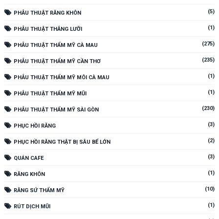
(5)
PHẪU THUẬT RĂNG KHÔN
(1)
PHẪU THUẬT THẮNG LƯỠI
(275)
PHẪU THUẬT THẨM MỸ CÀ MAU
(235)
PHẪU THUẬT THẨM MỸ CẦN THƠ
(1)
PHẪU THUẬT THẨM MỸ MÔI CÀ MAU
(1)
PHẪU THUẬT THẨM MỸ MŨI
(230)
PHẪU THUẬT THẨM MỸ SÀI GÒN
(3)
PHỤC HỒI RĂNG
(2)
PHỤC HỒI RĂNG THẬT BỊ SÂU BỂ LỚN
(3)
QUÁN CAFE
(1)
RĂNG KHÔN
(10)
RĂNG SỨ THẨM MỸ
(1)
RÚT DỊCH MŨI