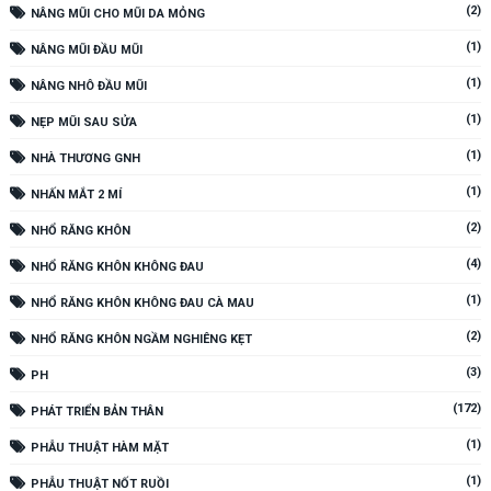
(2)
NÂNG MŨI CHO MŨI DA MỎNG
(1)
NÂNG MŨI ĐẦU MŨI
(1)
NÂNG NHÔ ĐẦU MŨI
(1)
NẸP MŨI SAU SỬA
(1)
NHÀ THƯƠNG GNH
(1)
NHẤN MẮT 2 MÍ
(2)
NHỔ RĂNG KHÔN
(4)
NHỔ RĂNG KHÔN KHÔNG ĐAU
(1)
NHỔ RĂNG KHÔN KHÔNG ĐAU CÀ MAU
(2)
NHỔ RĂNG KHÔN NGẦM NGHIÊNG KẸT
(3)
PH
(172)
PHÁT TRIỂN BẢN THÂN
(1)
PHẪU THUẬT HÀM MẶT
(1)
PHẪU THUẬT NỐT RUỒI