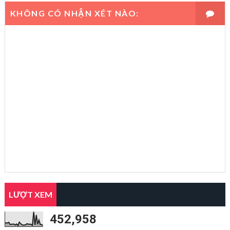
KHÔNG CÓ NHẬN XÉT NÀO:
LƯỢT XEM
452,958