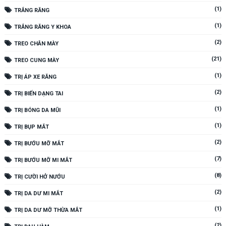
(1)
TRẮNG RĂNG
(1)
TRẮNG RĂNG Y KHOA
(2)
TREO CHÂN MÀY
(21)
TREO CUNG MÀY
(1)
TRỊ ÁP XE RĂNG
(2)
TRỊ BIẾN DẠNG TAI
(1)
TRỊ BÓNG DA MŨI
(1)
TRỊ BỤP MẮT
(2)
TRỊ BƯỚU MỠ MẮT
(7)
TRỊ BƯỚU MỠ MI MẮT
(8)
TRỊ CƯỜI HỞ NƯỚU
(2)
TRỊ DA DƯ MI MẮT
(1)
TRỊ DA DƯ MỠ THỪA MẮT
(2)