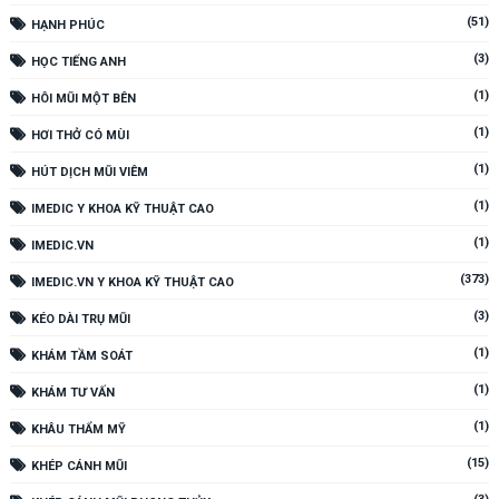
(51)
HẠNH PHÚC
(3)
HỌC TIẾNG ANH
(1)
HÔI MŨI MỘT BÊN
(1)
HƠI THỞ CÓ MÙI
(1)
HÚT DỊCH MŨI VIÊM
(1)
IMEDIC Y KHOA KỸ THUẬT CAO
(1)
IMEDIC.VN
(373)
IMEDIC.VN Y KHOA KỸ THUẬT CAO
(3)
KÉO DÀI TRỤ MŨI
(1)
KHÁM TẦM SOÁT
(1)
KHÁM TƯ VẤN
(1)
KHÂU THẨM MỸ
(15)
KHÉP CÁNH MŨI