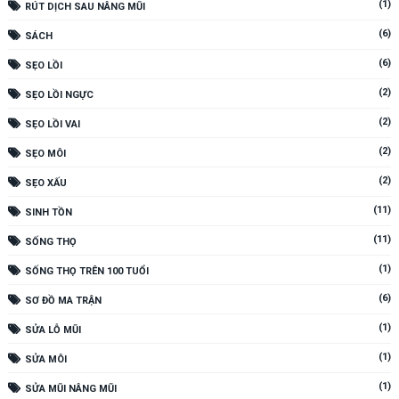
(1)
RÚT DỊCH SAU NÂNG MŨI
(6)
SÁCH
(6)
SẸO LỒI
(2)
SẸO LỒI NGỰC
(2)
SẸO LỒI VAI
(2)
SẸO MÔI
(2)
SẸO XẤU
(11)
SINH TỒN
(11)
SỐNG THỌ
(1)
SỐNG THỌ TRÊN 100 TUỔI
(6)
SƠ ĐỒ MA TRẬN
(1)
SỬA LỖ MŨI
(1)
SỬA MÔI
(1)
SỬA MŨI NÂNG MŨI