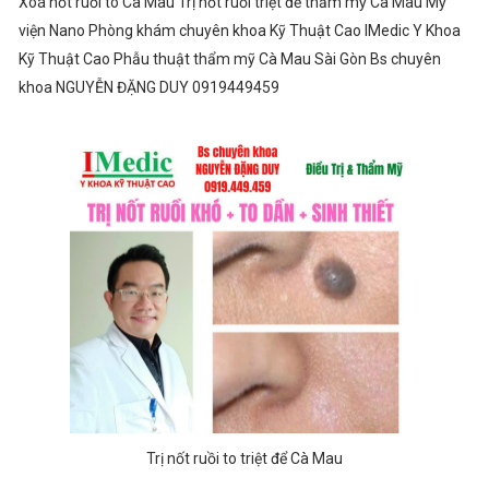
Xoá nốt ruồi to Cà Mau Trị nốt ruồi triệt để thẩm mỹ Cà Mau Mỹ
viện Nano Phòng khám chuyên khoa Kỹ Thuật Cao IMedic Y Khoa
Kỹ Thuật Cao Phẫu thuật thẩm mỹ Cà Mau Sài Gòn Bs chuyên
khoa NGUYỄN ĐẶNG DUY 0919449459
Trị nốt ruồi to triệt để Cà Mau