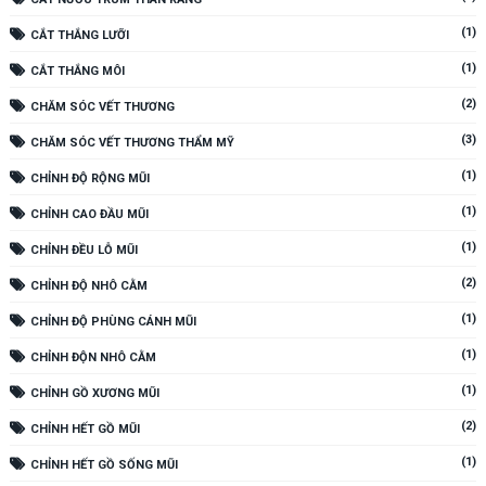
(1)
CẮT THẮNG LƯỠI
(1)
CẮT THẮNG MÔI
(2)
CHĂM SÓC VẾT THƯƠNG
(3)
CHĂM SÓC VẾT THƯƠNG THẨM MỸ
(1)
CHỈNH ĐỘ RỘNG MŨI
(1)
CHỈNH CAO ĐẦU MŨI
(1)
CHỈNH ĐỀU LỖ MŨI
(2)
CHỈNH ĐỘ NHÔ CẰM
(1)
CHỈNH ĐỘ PHÙNG CÁNH MŨI
(1)
CHỈNH ĐỘN NHÔ CẰM
(1)
CHỈNH GỒ XƯƠNG MŨI
(2)
CHỈNH HẾT GỒ MŨI
(1)
CHỈNH HẾT GỒ SỐNG MŨI