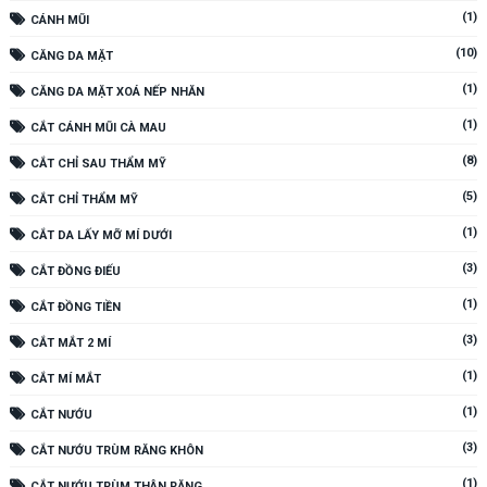
(1)
CÁNH MŨI
(10)
CĂNG DA MẶT
(1)
CĂNG DA MẶT XOÁ NẾP NHĂN
(1)
CẮT CÁNH MŨI CÀ MAU
(8)
CẮT CHỈ SAU THẨM MỸ
(5)
CẮT CHỈ THẨM MỸ
(1)
CẮT DA LẤY MỠ MÍ DƯỚI
(3)
CẮT ĐỒNG ĐIẾU
(1)
CẮT ĐỒNG TIỀN
(3)
CẮT MẮT 2 MÍ
(1)
CẮT MÍ MẮT
(1)
CẮT NƯỚU
(3)
CẮT NƯỚU TRÙM RĂNG KHÔN
(1)
CẮT NƯỚU TRÙM THÂN RĂNG