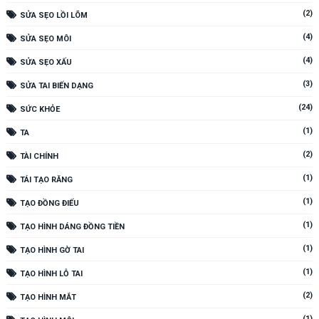
(2)
SỬA SẸO LỒI LÕM
(4)
SỬA SẸO MÔI
(4)
SỬA SẸO XẤU
(3)
SỬA TAI BIẾN DẠNG
(24)
SỨC KHỎE
(1)
TA
(2)
TÀI CHÍNH
(1)
TÁI TẠO RĂNG
(1)
TẠO ĐỒNG ĐIẾU
(1)
TẠO HÌNH DÁNG ĐỒNG TIỀN
(1)
TẠO HÌNH GỜ TAI
(1)
TẠO HÌNH LỖ TAI
(2)
TẠO HÌNH MẮT
(1)