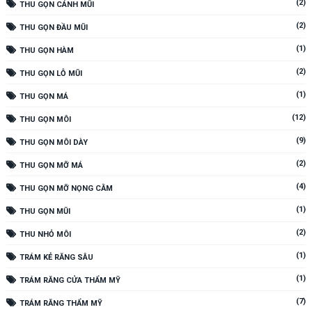
(2)
THU GỌN CÁNH MŨI
(2)
THU GỌN ĐẦU MŨI
(1)
THU GỌN HÀM
(2)
THU GỌN LỖ MŨI
(1)
THU GỌN MÁ
(12)
THU GỌN MÔI
(9)
THU GỌN MÔI DÀY
(2)
THU GỌN MỠ MÁ
(4)
THU GỌN MỠ NỌNG CẰM
(1)
THU GỌN MŨI
(2)
THU NHỎ MÔI
(1)
TRÁM KẺ RĂNG SÂU
(1)
TRÁM RĂNG CỬA THẨM MỸ
(7)
TRÁM RĂNG THẨM MỸ