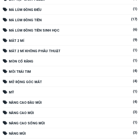
(1)
MÁ LÚM ĐỒNG ĐIẾU
(17)
MÁ LÚM ĐỒNG TIỀN
(6)
MÁ LÚM ĐỒNG TIỀN SINH HỌC
(9)
MẮT 2 MÍ
(1)
MẮT 2 MÍ KHÔNG PHẪU THUẬT
(1)
MÒN CỔ RĂNG
(4)
MÔI TRÁI TIM
(4)
MỞ RỘNG GÓC MẮT
(1)
MỸ
(4)
NÂNG CAO ĐẦU MŨI
(3)
NÂNG CAO MŨI
(1)
NÂNG CAO SỐNG MŨI
(3)
NÂNG MŨI