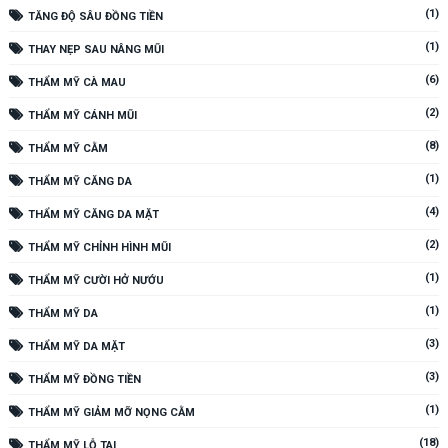
(1)
TĂNG ĐỘ SÂU ĐỒNG TIỀN
(1)
THAY NẸP SAU NÂNG MŨI
(6)
THẨM MỸ CÀ MAU
(2)
THẨM MỸ CÁNH MŨI
(8)
THẨM MỸ CẰM
(1)
THẨM MỸ CĂNG DA
(4)
THẨM MỸ CĂNG DA MẶT
(2)
THẨM MỸ CHỈNH HÌNH MŨI
(1)
THẨM MỸ CƯỜI HỞ NƯỚU
(1)
THẨM MỸ DA
(3)
THẨM MỸ DA MẶT
(3)
THẨM MỸ ĐỒNG TIỀN
(1)
THẨM MỸ GIẢM MỠ NỌNG CẰM
(18)
THẨM MỸ LỖ TAI