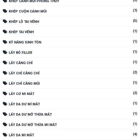
(3)
KHÉP CÁNH MŨI PHONG THỦY
(7)
KHÉP CUỘN CÁNH MŨI
(5)
KHÉP LỖ TAI VỂNH
(1)
KHÉP TAI VỂNH
(1)
KỸ NĂNG SINH TỒN
(1)
LẤY BỎ FILLER
(1)
LẤY CĂNG CHỈ
(2)
LẤY CHỈ CĂNG CHỈ
(1)
LẤY CHỈ CĂNG MŨI
(2)
LẤY CƠ MI MẮT
(1)
LẤY DA DƯ MÍ MẮT
(1)
LẤY DA DƯ MỠ THỪA MẮT
(1)
LẤY DA DƯ MỠ THỪA MI MẮT
(4)
LẤY DA MI MẮT