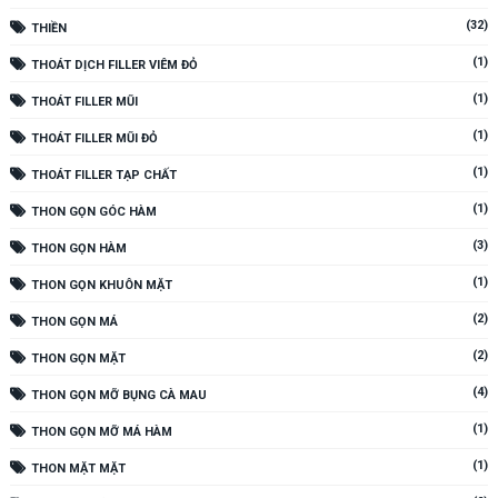
(32)
THIỀN
(1)
THOÁT DỊCH FILLER VIÊM ĐỎ
(1)
THOÁT FILLER MŨI
(1)
THOÁT FILLER MŨI ĐỎ
(1)
THOÁT FILLER TẠP CHẤT
(1)
THON GỌN GÓC HÀM
(3)
THON GỌN HÀM
(1)
THON GỌN KHUÔN MẶT
(2)
THON GỌN MÁ
(2)
THON GỌN MẶT
(4)
THON GỌN MỠ BỤNG CÀ MAU
(1)
THON GỌN MỠ MÁ HÀM
(1)
THON MẶT MẶT