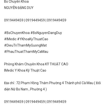
Bs Chuyên Khoa
NGUYỄN ĐẶNG DUY
0919449459 | 0919449459 | 0919449459
#BsChuyenKhoa #BsNguyenDangDuy
#IMedic #YKhoaKyThuatCao
#DieuTriThamMyGuongMat
#PhauThuatThamMyCaMau
Phòng Khám Chuyên Khoa KỸ THUẬT CAO
IMedic Y Khoa Kỹ Thuật Cao
Địa chỉ : 72 Phạm Hồng Thám Phường 4 Thành phố Cà Mau ( Đối
diện Nữ Bs Nam , Phường 4 )
0919449459 | 0919449459 | 0919449459