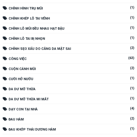
(1)
CHỈNH HÌNH TRỤ MŨI
(1)
CHỈNH KHÉP LỖ TAI VỂNH
(1)
CHỈNH LỖ MŨI ĐỀU NHAU HẠT ĐẬU
(1)
CHỈNH LỖ TAI BỊ NHỌN
(2)
CHỈNH SẸO XẤU DO CĂNG DA MẶT SAI
(63)
CÔNG VIỆC
(2)
CUỘN CÁNH MŨI
(1)
CƯỜI HỞ NƯỚU
(1)
DA DƯ MỠ THỪA
(1)
DA DƯ MỠ THỪA MI MẮT
(4)
DẠY CON TẠI NHÀ
(2)
ĐAU HÀM
(1)
ĐAU KHỚP THÁI DƯƠNG HÀM