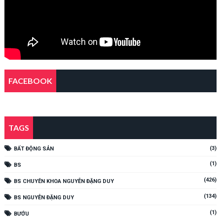
FACEBOOK
TAGS
(3)
BẤT ĐỘNG SẢN
(1)
BS
(426)
BS CHUYÊN KHOA NGUYỄN ĐẶNG DUY
(134)
BS NGUYỄN ĐẶNG DUY
(1)
BƯỚU