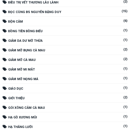
(2)
ĐIỀU TRỊ VẾT THƯƠNG LÂU LÀNH
(15)
ĐỌC CÙNG BS NGUYỄN ĐẶNG DUY
(6)
ĐỘN CẰM
(1)
ĐỒNG TIỀN ĐỒNG ĐIẾU
(1)
GIẢM DA DƯ MỠ THỪA
(2)
GIẢM MỠ BỤNG CÀ MAU
(2)
GIẢM MỠ CÀ MAU
(1)
GIẢM MỠ MI MẮT
(1)
GIẢM MỠ NỌNG MÁ
(1)
GIÁO DỤC
(2)
GIỚI THIỆU
(1)
GÓI XÔNG CẢM CÀ MAU
(1)
HẠ GỒ XƯƠNG MŨI
(1)
HẠ THẮNG LƯỠI