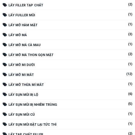
(2)
LẤY FILLER TẠP CHẤT
(1)
LẤY FUILLER MŨI
(1)
LẤY MỠ HÀM MẶT
(3)
LẤY MỠ MÁ
(1)
LẤY MỠ MÁ CÀ MAU
(2)
LẤY MỠ MÁ THON GỌN MẶT
(1)
LẤY MỠ MI DƯỚI
(12)
LẤY MỠ MI MẮT
(1)
LẤY MỠ THỪA MÍ MẮT
(6)
LẤY SỤN MŨI BỊ LỘ
(5)
LẤY SỤN MŨI BỊ NHIỄM TRÙNG
(1)
LẤY SỤN MŨI CŨ
(1)
LẤY SỤN MŨI ĐẶT LẠI TỨC THÌ
(2)
LẤY TẠP CHẤT FILLER