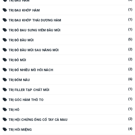
TRỊ ĐAU HÀM
(1)
TRỊ ĐAU KHỚP HÀM
(1)
TRỊ ĐAU KHỚP THÁI DƯƠNG HÀM
(1)
TRỊ ĐỎ ĐAU SƯNG VIÊM ĐẦU MŨI
(5)
TRỊ ĐỎ ĐẦU MŨI
(2)
TRỊ ĐỎ ĐẦU MŨI SAU NÂNG MŨI
(2)
TRỊ ĐỎ MŨI
(2)
TRỊ ĐỔ NHIỀU MỒ HÔI NÁCH
(6)
TRỊ ĐỐM NÂU
(1)
TRỊ FILLER TẠP CHẤT MŨI
(1)
TRỊ GÓC HÀM THÔ TO
(1)
TRỊ HÔ
(2)
TRỊ HỘI CHỨNG ỐNG CỔ TAY CÀ MAU
(4)
TRỊ HÔI MIỆNG