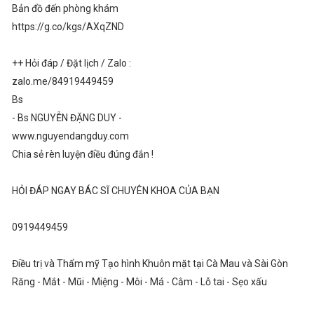
Bản đồ đến phòng khám
https://g.co/kgs/AXqZND
++ Hỏi đáp / Đặt lịch / Zalo :
zalo.me/84919449459
Bs
- Bs NGUYỄN ĐẶNG DUY -
www.nguyendangduy.com
Chia sẻ rèn luyện điều đúng đắn !
HỎI ĐÁP NGAY BÁC SĨ CHUYÊN KHOA CỦA BẠN
0919449459
Điều trị và Thẩm mỹ Tạo hình Khuôn mặt tại Cà Mau và Sài Gòn
Răng - Mắt - Mũi - Miệng - Môi - Má - Cằm - Lỗ tai - Sẹo xấu