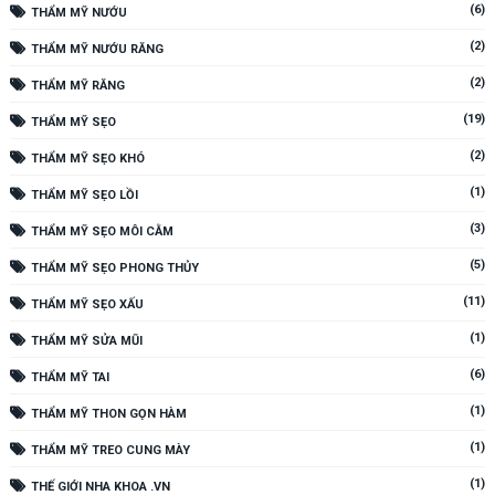
(6)
THẨM MỸ NƯỚU
(2)
THẨM MỸ NƯỚU RĂNG
(2)
THẨM MỸ RĂNG
(19)
THẨM MỸ SẸO
(2)
THẨM MỸ SẸO KHÓ
(1)
THẨM MỸ SẸO LỒI
(3)
THẨM MỸ SẸO MÔI CẰM
(5)
THẨM MỸ SẸO PHONG THỦY
(11)
THẨM MỸ SẸO XẤU
(1)
THẨM MỸ SỬA MŨI
(6)
THẨM MỸ TAI
(1)
THẨM MỸ THON GỌN HÀM
(1)
THẨM MỸ TREO CUNG MÀY
(1)
THẾ GIỚI NHA KHOA .VN