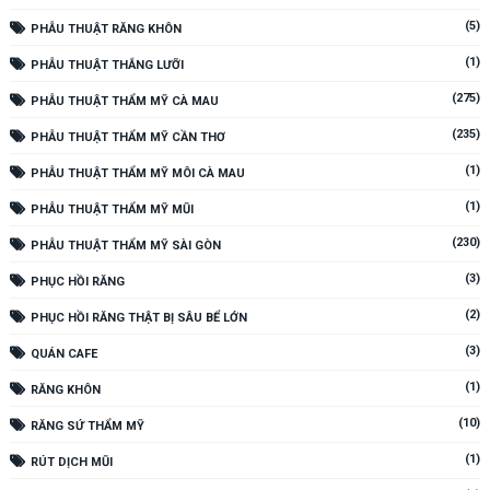
(5)
PHẪU THUẬT RĂNG KHÔN
(1)
PHẪU THUẬT THẮNG LƯỠI
(275)
PHẪU THUẬT THẨM MỸ CÀ MAU
(235)
PHẪU THUẬT THẨM MỸ CẦN THƠ
(1)
PHẪU THUẬT THẨM MỸ MÔI CÀ MAU
(1)
PHẪU THUẬT THẨM MỸ MŨI
(230)
PHẪU THUẬT THẨM MỸ SÀI GÒN
(3)
PHỤC HỒI RĂNG
(2)
PHỤC HỒI RĂNG THẬT BỊ SÂU BỂ LỚN
(3)
QUÁN CAFE
(1)
RĂNG KHÔN
(10)
RĂNG SỨ THẨM MỸ
(1)
RÚT DỊCH MŨI