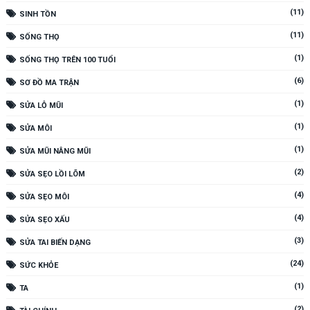
(11)
SINH TỒN
(11)
SỐNG THỌ
(1)
SỐNG THỌ TRÊN 100 TUỔI
(6)
SƠ ĐỒ MA TRẬN
(1)
SỬA LỖ MŨI
(1)
SỬA MÔI
(1)
SỬA MŨI NÂNG MŨI
(2)
SỬA SẸO LỒI LÕM
(4)
SỬA SẸO MÔI
(4)
SỬA SẸO XẤU
(3)
SỬA TAI BIẾN DẠNG
(24)
SỨC KHỎE
(1)
TA
(2)