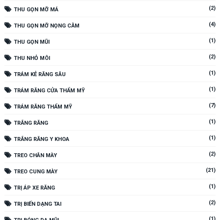
(2)
THU GỌN MỠ MÁ
(4)
THU GỌN MỠ NỌNG CẰM
(1)
THU GỌN MŨI
(2)
THU NHỎ MÔI
(1)
TRÁM KẺ RĂNG SÂU
(1)
TRÁM RĂNG CỬA THẨM MỸ
(7)
TRÁM RĂNG THẨM MỸ
(1)
TRẮNG RĂNG
(1)
TRẮNG RĂNG Y KHOA
(2)
TREO CHÂN MÀY
(21)
TREO CUNG MÀY
(1)
TRỊ ÁP XE RĂNG
(2)
TRỊ BIẾN DẠNG TAI
(1)