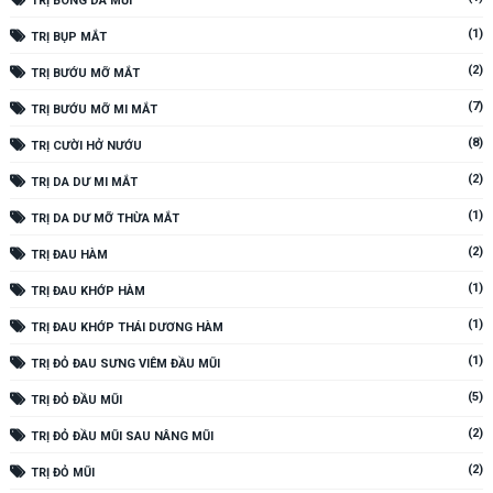
TRỊ BÓNG DA MŨI
(1)
TRỊ BỤP MẮT
(2)
TRỊ BƯỚU MỠ MẮT
(7)
TRỊ BƯỚU MỠ MI MẮT
(8)
TRỊ CƯỜI HỞ NƯỚU
(2)
TRỊ DA DƯ MI MẮT
(1)
TRỊ DA DƯ MỠ THỪA MẮT
(2)
TRỊ ĐAU HÀM
(1)
TRỊ ĐAU KHỚP HÀM
(1)
TRỊ ĐAU KHỚP THÁI DƯƠNG HÀM
(1)
TRỊ ĐỎ ĐAU SƯNG VIÊM ĐẦU MŨI
(5)
TRỊ ĐỎ ĐẦU MŨI
(2)
TRỊ ĐỎ ĐẦU MŨI SAU NÂNG MŨI
(2)
TRỊ ĐỎ MŨI