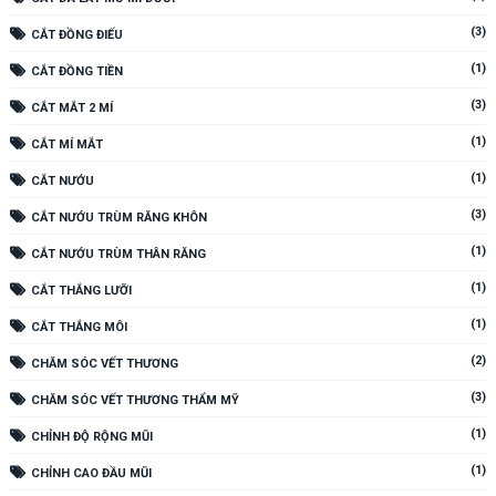
(3)
CẮT ĐỒNG ĐIẾU
(1)
CẮT ĐỒNG TIỀN
(3)
CẮT MẮT 2 MÍ
(1)
CẮT MÍ MẮT
(1)
CẮT NƯỚU
(3)
CẮT NƯỚU TRÙM RĂNG KHÔN
(1)
CẮT NƯỚU TRÙM THÂN RĂNG
(1)
CẮT THẮNG LƯỠI
(1)
CẮT THẮNG MÔI
(2)
CHĂM SÓC VẾT THƯƠNG
(3)
CHĂM SÓC VẾT THƯƠNG THẨM MỸ
(1)
CHỈNH ĐỘ RỘNG MŨI
(1)
CHỈNH CAO ĐẦU MŨI