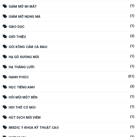
(1)
GIẢM MỠ MI MẮT
(1)
GIẢM MỠ NỌNG MÁ
(1)
GIÁO DỤC
(2)
GIỚI THIỆU
(1)
GÓI XÔNG CẢM CÀ MAU
(1)
HẠ GỒ XƯƠNG MŨI
(1)
HẠ THẮNG LƯỠI
(51)
HẠNH PHÚC
(3)
HỌC TIẾNG ANH
(1)
HÔI MŨI MỘT BÊN
(1)
HƠI THỞ CÓ MÙI
(1)
HÚT DỊCH MŨI VIÊM
(1)
IMEDIC Y KHOA KỸ THUẬT CAO
(1)