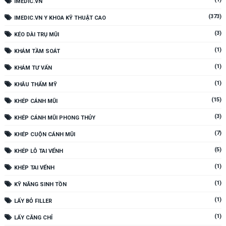
IMEDIC.VN
(373)
IMEDIC.VN Y KHOA KỸ THUẬT CAO
(3)
KÉO DÀI TRỤ MŨI
(1)
KHÁM TẦM SOÁT
(1)
KHÁM TƯ VẤN
(1)
KHÂU THẨM MỸ
(15)
KHÉP CÁNH MŨI
(3)
KHÉP CÁNH MŨI PHONG THỦY
(7)
KHÉP CUỘN CÁNH MŨI
(5)
KHÉP LỖ TAI VỂNH
(1)
KHÉP TAI VỂNH
(1)
KỸ NĂNG SINH TỒN
(1)
LẤY BỎ FILLER
(1)
LẤY CĂNG CHỈ