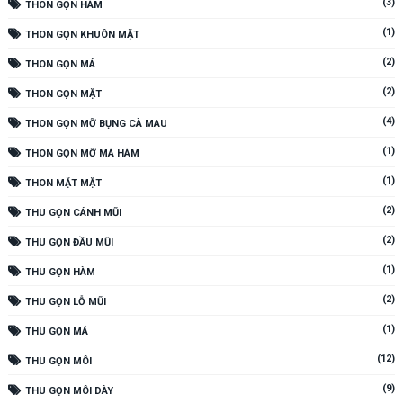
(3)
THON GỌN HÀM
(1)
THON GỌN KHUÔN MẶT
(2)
THON GỌN MÁ
(2)
THON GỌN MẶT
(4)
THON GỌN MỠ BỤNG CÀ MAU
(1)
THON GỌN MỠ MÁ HÀM
(1)
THON MẶT MẶT
(2)
THU GỌN CÁNH MŨI
(2)
THU GỌN ĐẦU MŨI
(1)
THU GỌN HÀM
(2)
THU GỌN LỖ MŨI
(1)
THU GỌN MÁ
(12)
THU GỌN MÔI
(9)
THU GỌN MÔI DÀY