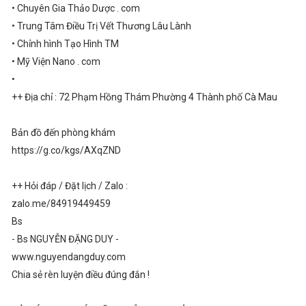
• Chuyên Gia Thảo Dược . com
• Trung Tâm Điều Trị Vết Thương Lâu Lành
• Chỉnh hình Tạo Hình TM
• Mỹ Viện Nano . com
•
++ Địa chỉ : 72 Phạm Hồng Thám Phường 4 Thành phố Cà Mau
Bản đồ đến phòng khám
https://g.co/kgs/AXqZND
++ Hỏi đáp / Đặt lịch / Zalo :
zalo.me/84919449459
Bs
- Bs NGUYỄN ĐẶNG DUY -
www.nguyendangduy.com
Chia sẻ rèn luyện điều đúng đắn !