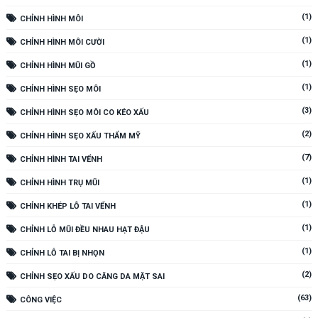
(1)
CHỈNH HÌNH MÔI
(1)
CHỈNH HÌNH MÔI CƯỜI
(1)
CHỈNH HÌNH MŨI GỒ
(1)
CHỈNH HÌNH SẸO MÔI
(3)
CHỈNH HÌNH SẸO MÔI CO KÉO XẤU
(2)
CHỈNH HÌNH SẸO XẤU THẨM MỸ
(7)
CHỈNH HÌNH TAI VỂNH
(1)
CHỈNH HÌNH TRỤ MŨI
(1)
CHỈNH KHÉP LỖ TAI VỂNH
(1)
CHỈNH LỖ MŨI ĐỀU NHAU HẠT ĐẬU
(1)
CHỈNH LỖ TAI BỊ NHỌN
(2)
CHỈNH SẸO XẤU DO CĂNG DA MẶT SAI
(63)
CÔNG VIỆC