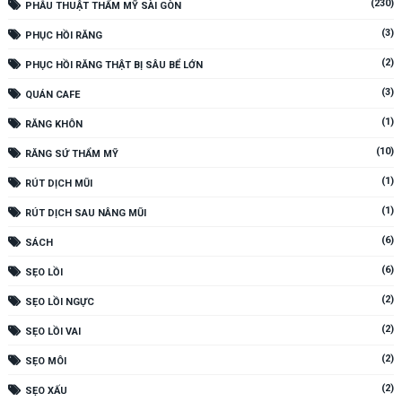
(230)
PHẪU THUẬT THẨM MỸ SÀI GÒN
(3)
PHỤC HỒI RĂNG
(2)
PHỤC HỒI RĂNG THẬT BỊ SÂU BỂ LỚN
(3)
QUÁN CAFE
(1)
RĂNG KHÔN
(10)
RĂNG SỨ THẨM MỸ
(1)
RÚT DỊCH MŨI
(1)
RÚT DỊCH SAU NÂNG MŨI
(6)
SÁCH
(6)
SẸO LỒI
(2)
SẸO LỒI NGỰC
(2)
SẸO LỒI VAI
(2)
SẸO MÔI
(2)
SẸO XẤU