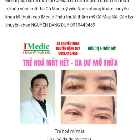
Điều trị sụp xệ mí mắt tại Cà Mau cắt mắt loại bỏ da dư mỡ thừa
trẻ hóa vùng mắt tại Cà Mau mỹ viện Nano phòng khám chuyên
khoa kỹ thuật cao IMedic Phẫu thuật thẩm mỹ Cà Mau Sài Gòn Bs
chuyên khoa NGUYỄN ĐẶNG DUY 0919449459
Trẻ hoá mí mắt
Loại bỏ da dư mỡ thừa