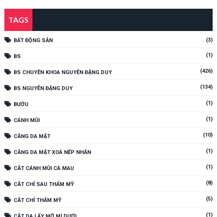
TAGS
(3)
BẤT ĐỘNG SẢN
(1)
BS
(426)
BS CHUYÊN KHOA NGUYỄN ĐẶNG DUY
(134)
BS NGUYỄN ĐẶNG DUY
(1)
BƯỚU
(1)
CÁNH MŨI
(10)
CĂNG DA MẶT
(1)
CĂNG DA MẶT XOÁ NẾP NHĂN
(1)
CẮT CÁNH MŨI CÀ MAU
(8)
CẮT CHỈ SAU THẨM MỸ
(5)
CẮT CHỈ THẨM MỸ
(1)
CẮT DA LẤY MỠ MÍ DƯỚI