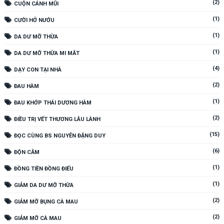
(2)
CUỘN CÁNH MŨI
(1)
CƯỜI HỞ NƯỚU
(1)
DA DƯ MỠ THỪA
(1)
DA DƯ MỠ THỪA MI MẮT
(4)
DẠY CON TẠI NHÀ
(2)
ĐAU HÀM
(1)
ĐAU KHỚP THÁI DƯƠNG HÀM
(2)
ĐIỀU TRỊ VẾT THƯƠNG LÂU LÀNH
(15)
ĐỌC CÙNG BS NGUYỄN ĐẶNG DUY
(6)
ĐỘN CẰM
(1)
ĐỒNG TIỀN ĐỒNG ĐIẾU
(1)
GIẢM DA DƯ MỠ THỪA
(2)
GIẢM MỠ BỤNG CÀ MAU
(2)
GIẢM MỠ CÀ MAU