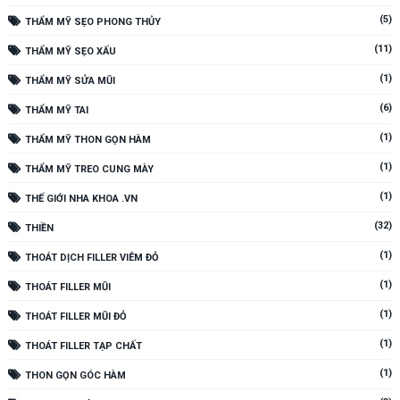
(5)
THẨM MỸ SẸO PHONG THỦY
(11)
THẨM MỸ SẸO XẤU
(1)
THẨM MỸ SỬA MŨI
(6)
THẨM MỸ TAI
(1)
THẨM MỸ THON GỌN HÀM
(1)
THẨM MỸ TREO CUNG MÀY
(1)
THẾ GIỚI NHA KHOA .VN
(32)
THIỀN
(1)
THOÁT DỊCH FILLER VIÊM ĐỎ
(1)
THOÁT FILLER MŨI
(1)
THOÁT FILLER MŨI ĐỎ
(1)
THOÁT FILLER TẠP CHẤT
(1)
THON GỌN GÓC HÀM