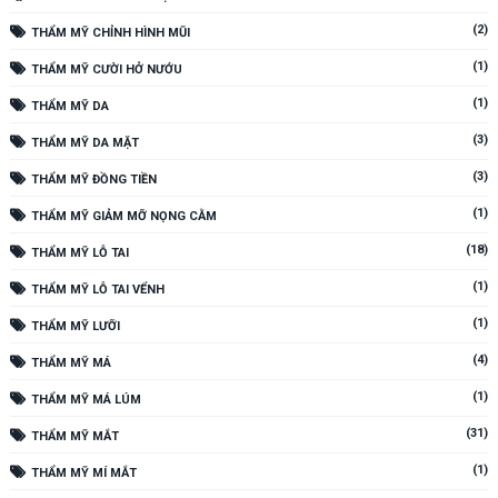
(2)
THẨM MỸ CHỈNH HÌNH MŨI
(1)
THẨM MỸ CƯỜI HỞ NƯỚU
(1)
THẨM MỸ DA
(3)
THẨM MỸ DA MẶT
(3)
THẨM MỸ ĐỒNG TIỀN
(1)
THẨM MỸ GIẢM MỠ NỌNG CẰM
(18)
THẨM MỸ LỖ TAI
(1)
THẨM MỸ LỖ TAI VỂNH
(1)
THẨM MỸ LƯỠI
(4)
THẨM MỸ MÁ
(1)
THẨM MỸ MÁ LÚM
(31)
THẨM MỸ MẮT
(1)
THẨM MỸ MÍ MẮT