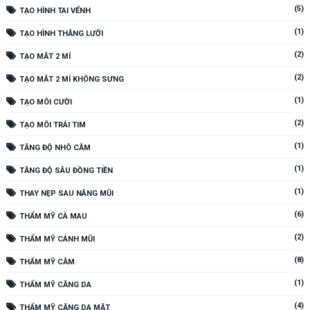
(5)
TẠO HÌNH TAI VỂNH
(1)
TẠO HÌNH THẮNG LƯỠI
(2)
TẠO MẮT 2 MÍ
(2)
TẠO MẮT 2 MÍ KHÔNG SƯNG
(1)
TẠO MÔI CƯỜI
(2)
TẠO MÔI TRÁI TIM
(1)
TĂNG ĐỘ NHÔ CẰM
(1)
TĂNG ĐỘ SÂU ĐỒNG TIỀN
(1)
THAY NẸP SAU NÂNG MŨI
(6)
THẨM MỸ CÀ MAU
(2)
THẨM MỸ CÁNH MŨI
(8)
THẨM MỸ CẰM
(1)
THẨM MỸ CĂNG DA
(4)
THẨM MỸ CĂNG DA MẶT