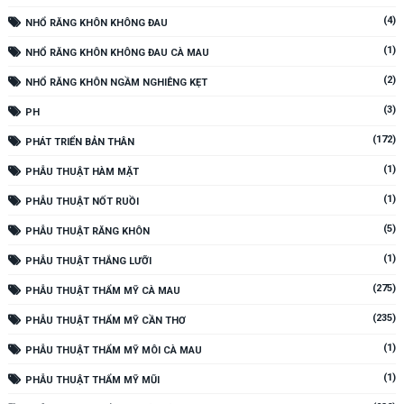
(4)
NHỔ RĂNG KHÔN KHÔNG ĐAU
(1)
NHỔ RĂNG KHÔN KHÔNG ĐAU CÀ MAU
(2)
NHỔ RĂNG KHÔN NGẦM NGHIÊNG KẸT
(3)
PH
(172)
PHÁT TRIỂN BẢN THÂN
(1)
PHẪU THUẬT HÀM MẶT
(1)
PHẪU THUẬT NỐT RUỒI
(5)
PHẪU THUẬT RĂNG KHÔN
(1)
PHẪU THUẬT THẮNG LƯỠI
(275)
PHẪU THUẬT THẨM MỸ CÀ MAU
(235)
PHẪU THUẬT THẨM MỸ CẦN THƠ
(1)
PHẪU THUẬT THẨM MỸ MÔI CÀ MAU
(1)
PHẪU THUẬT THẨM MỸ MŨI