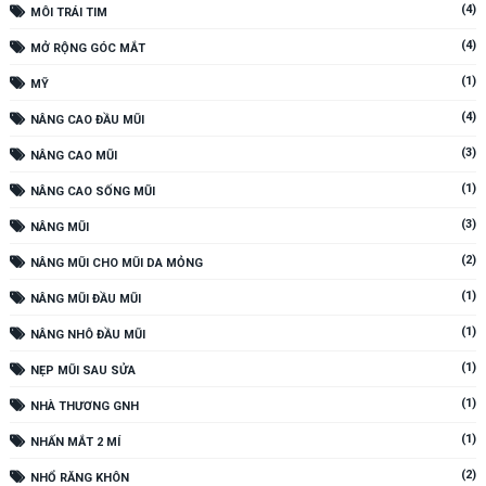
(4)
MÔI TRÁI TIM
(4)
MỞ RỘNG GÓC MẮT
(1)
MỸ
(4)
NÂNG CAO ĐẦU MŨI
(3)
NÂNG CAO MŨI
(1)
NÂNG CAO SỐNG MŨI
(3)
NÂNG MŨI
(2)
NÂNG MŨI CHO MŨI DA MỎNG
(1)
NÂNG MŨI ĐẦU MŨI
(1)
NÂNG NHÔ ĐẦU MŨI
(1)
NẸP MŨI SAU SỬA
(1)
NHÀ THƯƠNG GNH
(1)
NHẤN MẮT 2 MÍ
(2)
NHỔ RĂNG KHÔN