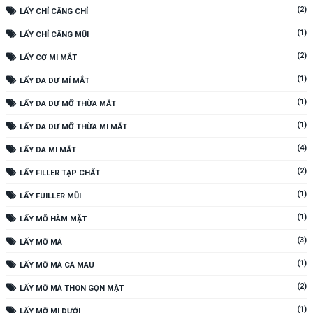
(2)
LẤY CHỈ CĂNG CHỈ
(1)
LẤY CHỈ CĂNG MŨI
(2)
LẤY CƠ MI MẮT
(1)
LẤY DA DƯ MÍ MẮT
(1)
LẤY DA DƯ MỠ THỪA MẮT
(1)
LẤY DA DƯ MỠ THỪA MI MẮT
(4)
LẤY DA MI MẮT
(2)
LẤY FILLER TẠP CHẤT
(1)
LẤY FUILLER MŨI
(1)
LẤY MỠ HÀM MẶT
(3)
LẤY MỠ MÁ
(1)
LẤY MỠ MÁ CÀ MAU
(2)
LẤY MỠ MÁ THON GỌN MẶT
(1)
LẤY MỠ MI DƯỚI