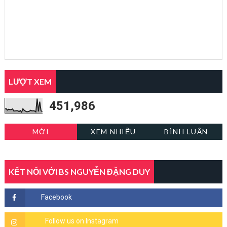
LƯỢT XEM
451,986
MỚI
XEM NHIỀU
BÌNH LUẬN
KẾT NỐI VỚI BS NGUYỄN ĐẶNG DUY