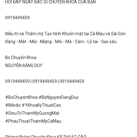
HỎI ĐÁP NGAY BÁC SĨ CHUYÊN KHOA CỦA BẠN
0919449459
Điều trị và Thẩm mỹ Tạo hình Khuôn mặt tại Cà Mau và Sài Gòn
Răng - Mắt - Mũi - Miệng - Môi - Má - Cằm - Lỗ tai - Sẹo xấu
Bs Chuyên Khoa
NGUYỄN ĐẶNG DUY
0919449459 | 0919449459 | 0919449459
#BsChuyenKhoa #BsNguyenDangDuy
#IMedic #YKhoaKyThuatCao
#DieuTriThamMyGuongMat
#PhauThuatThamMyCaMau