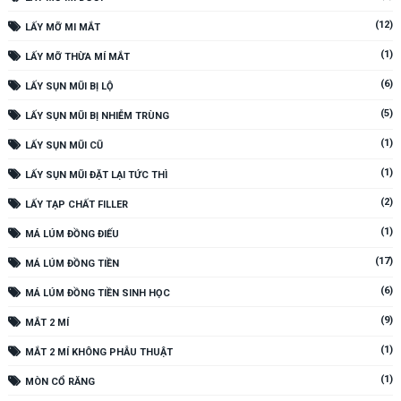
(12)
LẤY MỠ MI MẮT
(1)
LẤY MỠ THỪA MÍ MẮT
(6)
LẤY SỤN MŨI BỊ LỘ
(5)
LẤY SỤN MŨI BỊ NHIỄM TRÙNG
(1)
LẤY SỤN MŨI CŨ
(1)
LẤY SỤN MŨI ĐẶT LẠI TỨC THÌ
(2)
LẤY TẠP CHẤT FILLER
(1)
MÁ LÚM ĐỒNG ĐIẾU
(17)
MÁ LÚM ĐỒNG TIỀN
(6)
MÁ LÚM ĐỒNG TIỀN SINH HỌC
(9)
MẮT 2 MÍ
(1)
MẮT 2 MÍ KHÔNG PHẪU THUẬT
(1)
MÒN CỔ RĂNG