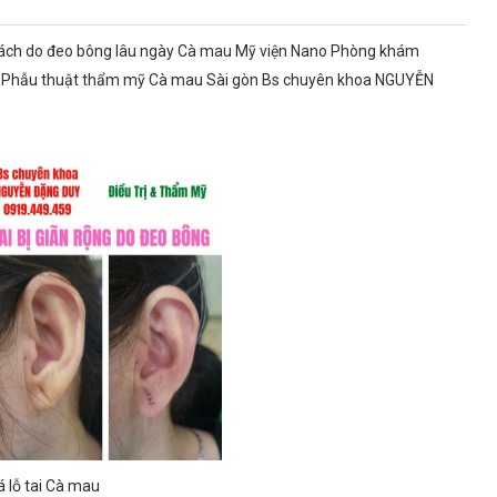
n bị rách do đeo bông lâu ngày Cà mau Mỹ viện Nano Phòng khám
ao Phẫu thuật thẩm mỹ Cà mau Sài gòn Bs chuyên khoa NGUYỄN
á lỗ tai Cà mau