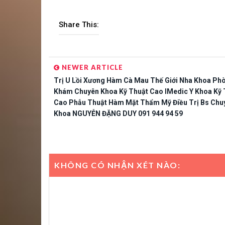
Share This:
NEWER ARTICLE
Trị U Lồi Xương Hàm Cà Mau Thế Giới Nha Khoa Ph
Khám Chuyên Khoa Kỹ Thuật Cao IMedic Y Khoa Kỹ 
Cao Phẫu Thuật Hàm Mặt Thẩm Mỹ Điều Trị Bs Chu
Khoa NGUYỄN ĐẶNG DUY 091 944 94 59
KHÔNG CÓ NHẬN XÉT NÀO: