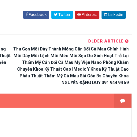
Facebook
Twitter
Pinterest
Linkedin
OLDER ARTICLE
òng
Thu Gọn Môi Dày Thành Mỏng Cân Đối Cà Mau Chỉnh Hình
Thuật
Môi Dày Môi Lệch Môi Méo Môi Sẹo Do Sinh Hoạt Trở Lại
yên
Thẩm Mỹ Cân Đối Cà Mau Mỹ Viện Nano Phòng Khám
Chuyên Khoa Kỹ Thuật Cao IMedic Y Khoa Kỹ Thuật Cao
Phẫu Thuật Thẩm Mỹ Cà Mau Sài Gòn Bs Chuyên Khoa
NGUYỄN ĐẶNG DUY 091 944 94 59