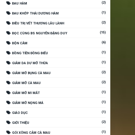
(2)
ĐAU HÀM
(1)
ĐAU KHỚP THÁI DƯƠNG HÀM
(2)
ĐIỀU TRỊ VẾT THƯƠNG LÂU LÀNH
(15)
ĐỌC CÙNG BS NGUYỄN ĐẶNG DUY
(6)
ĐỘN CẰM
(1)
ĐỒNG TIỀN ĐỒNG ĐIẾU
(1)
GIẢM DA DƯ MỠ THỪA
(2)
GIẢM MỠ BỤNG CÀ MAU
(2)
GIẢM MỠ CÀ MAU
(1)
GIẢM MỠ MI MẮT
(1)
GIẢM MỠ NỌNG MÁ
(1)
GIÁO DỤC
(2)
GIỚI THIỆU
(1)
GÓI XÔNG CẢM CÀ MAU