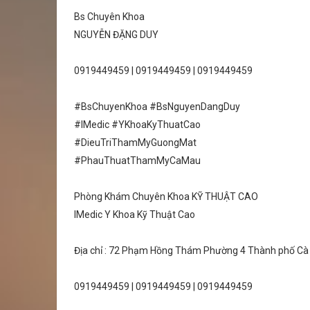
Bs Chuyên Khoa
NGUYỄN ĐẶNG DUY
0919449459 | 0919449459 | 0919449459
#BsChuyenKhoa #BsNguyenDangDuy
#IMedic #YKhoaKyThuatCao
#DieuTriThamMyGuongMat
#PhauThuatThamMyCaMau
Phòng Khám Chuyên Khoa KỸ THUẬT CAO
IMedic Y Khoa Kỹ Thuật Cao
Địa chỉ : 72 Phạm Hồng Thám Phường 4 Thành phố Cà M
0919449459 | 0919449459 | 0919449459