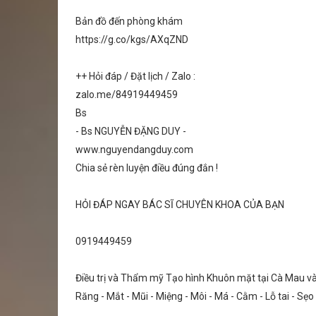
Bản đồ đến phòng khám
https://g.co/kgs/AXqZND
++ Hỏi đáp / Đặt lịch / Zalo :
zalo.me/84919449459
Bs
- Bs NGUYỄN ĐẶNG DUY -
www.nguyendangduy.com
Chia sẻ rèn luyện điều đúng đắn !
HỎI ĐÁP NGAY BÁC SĨ CHUYÊN KHOA CỦA BẠN
0919449459
Điều trị và Thẩm mỹ Tạo hình Khuôn mặt tại Cà Mau v
Răng - Mắt - Mũi - Miệng - Môi - Má - Cằm - Lỗ tai - Sẹ