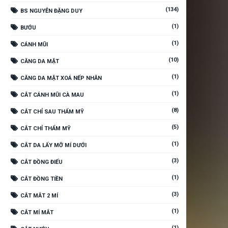
(134)
BS NGUYỄN ĐẶNG DUY
(1)
BƯỚU
(1)
CÁNH MŨI
(10)
CĂNG DA MẶT
(1)
CĂNG DA MẶT XOÁ NẾP NHĂN
(1)
CẮT CÁNH MŨI CÀ MAU
(8)
CẮT CHỈ SAU THẨM MỸ
(5)
CẮT CHỈ THẨM MỸ
(1)
CẮT DA LẤY MỠ MÍ DƯỚI
(3)
CẮT ĐỒNG ĐIẾU
(1)
CẮT ĐỒNG TIỀN
(3)
CẮT MẮT 2 MÍ
(1)
CẮT MÍ MẮT
(1)