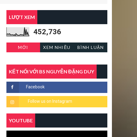
LƯỢT XEM
452,736
MỚI
XEM NHIỀU
BÌNH LUẬN
KẾT NỐI VỚI BS NGUYỄN ĐẶNG DUY
YOUTUBE