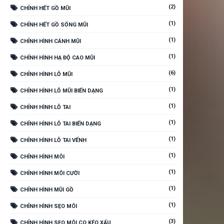
(2)
CHỈNH HẾT GỒ MŨI
(1)
CHỈNH HẾT GỒ SỐNG MŨI
(1)
CHỈNH HÌNH CÁNH MŨI
(1)
CHỈNH HÌNH HẠ ĐỘ CAO MŨI
(6)
CHỈNH HÌNH LỖ MŨI
(1)
CHỈNH HÌNH LỖ MŨI BIẾN DẠNG
(1)
CHỈNH HÌNH LỖ TAI
(1)
CHỈNH HÌNH LỖ TAI BIẾN DẠNG
(1)
CHỈNH HÌNH LỖ TAI VỂNH
(1)
CHỈNH HÌNH MÔI
(1)
CHỈNH HÌNH MÔI CƯỜI
(1)
CHỈNH HÌNH MŨI GỒ
(1)
CHỈNH HÌNH SẸO MÔI
(3)
CHỈNH HÌNH SẸO MÔI CO KÉO XẤU