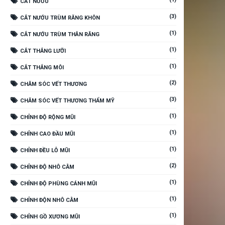
CẮT NƯỚU
(3)
CẮT NƯỚU TRÙM RĂNG KHÔN
(1)
CẮT NƯỚU TRÙM THÂN RĂNG
(1)
CẮT THẮNG LƯỠI
(1)
CẮT THẮNG MÔI
(2)
CHĂM SÓC VẾT THƯƠNG
(3)
CHĂM SÓC VẾT THƯƠNG THẨM MỸ
(1)
CHỈNH ĐỘ RỘNG MŨI
(1)
CHỈNH CAO ĐẦU MŨI
(1)
CHỈNH ĐỀU LỖ MŨI
(2)
CHỈNH ĐỘ NHÔ CẰM
(1)
CHỈNH ĐỘ PHÙNG CÁNH MŨI
(1)
CHỈNH ĐỘN NHÔ CẰM
(1)
CHỈNH GỒ XƯƠNG MŨI