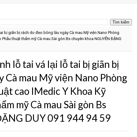
 lỗ tai bị giãn bị rách do đeo bông lâu ngày Cà mau Mỹ viện Nano Phòng
ao Phẫu thuật thẩm mỹ Cà mau Sài gòn Bs chuyên khoa NGUYỄN ĐẶNG
 lỗ tai vá lại lỗ tai bị giãn bị
gày Cà mau Mỹ viện Nano Phòng
uật cao IMedic Y Khoa Kỹ
hẩm mỹ Cà mau Sài gòn Bs
ĐẶNG DUY 091 944 94 59