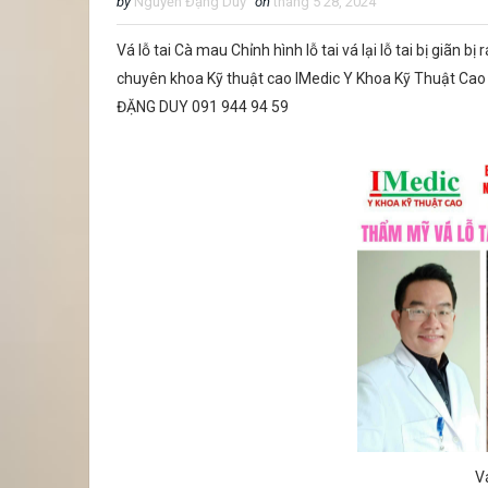
by
Nguyễn Đặng Duy
on
tháng 5 28, 2024
Vá lỗ tai Cà mau Chỉnh hình lỗ tai vá lại lỗ tai bị giã
chuyên khoa Kỹ thuật cao IMedic Y Khoa Kỹ Thuật C
ĐẶNG DUY 091 944 94 59
V