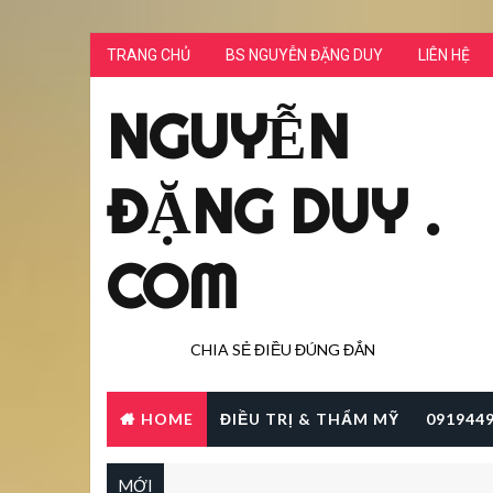
TRANG CHỦ
BS NGUYỄN ĐẶNG DUY
LIÊN HỆ
NGUYỄN
ĐẶNG DUY .
COM
CHIA SẺ ĐIỀU ĐÚNG ĐẮN
HOME
ĐIỀU TRỊ & THẨM MỸ
091944
MỚI