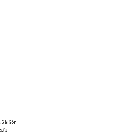
à Sài Gòn
o xấu