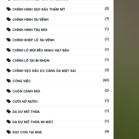
(2)
CHỈNH HÌNH SẸO XẤU THẨM MỸ
(7)
CHỈNH HÌNH TAI VỂNH
(1)
CHỈNH HÌNH TRỤ MŨI
(1)
CHỈNH KHÉP LỖ TAI VỂNH
(1)
CHỈNH LỖ MŨI ĐỀU NHAU HẠT ĐẬU
(1)
CHỈNH LỖ TAI BỊ NHỌN
(2)
CHỈNH SẸO XẤU DO CĂNG DA MẶT SAI
(63)
CÔNG VIỆC
(2)
CUỘN CÁNH MŨI
(1)
CƯỜI HỞ NƯỚU
(1)
DA DƯ MỠ THỪA
(1)
DA DƯ MỠ THỪA MI MẮT
(4)
DẠY CON TẠI NHÀ