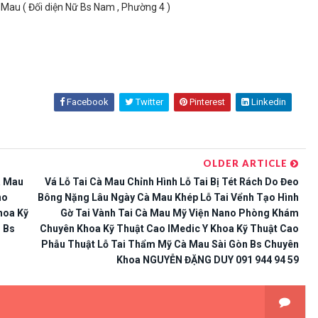
au ( Đối diện Nữ Bs Nam , Phường 4 )
Facebook
Twitter
Pinterest
Linkedin
OLDER ARTICLE
à Mau
Vá Lỗ Tai Cà Mau Chỉnh Hình Lỗ Tai Bị Tét Rách Do Đeo
no
Bông Nặng Lâu Ngày Cà Mau Khép Lỗ Tai Vểnh Tạo Hình
hoa Kỹ
Gờ Tai Vành Tai Cà Mau Mỹ Viện Nano Phòng Khám
 Bs
Chuyên Khoa Kỹ Thuật Cao IMedic Y Khoa Kỹ Thuật Cao
Phẫu Thuật Lỗ Tai Thẩm Mỹ Cà Mau Sài Gòn Bs Chuyên
Khoa NGUYỄN ĐẶNG DUY 091 944 94 59