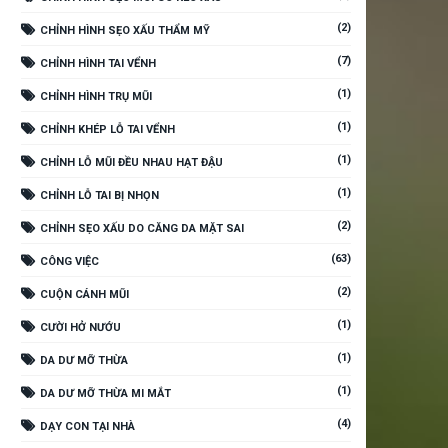
(2)
CHỈNH HÌNH SẸO XẤU THẨM MỸ
(7)
CHỈNH HÌNH TAI VỂNH
(1)
CHỈNH HÌNH TRỤ MŨI
(1)
CHỈNH KHÉP LỖ TAI VỂNH
(1)
CHỈNH LỖ MŨI ĐỀU NHAU HẠT ĐẬU
(1)
CHỈNH LỖ TAI BỊ NHỌN
(2)
CHỈNH SẸO XẤU DO CĂNG DA MẶT SAI
(63)
CÔNG VIỆC
(2)
CUỘN CÁNH MŨI
(1)
CƯỜI HỞ NƯỚU
(1)
DA DƯ MỠ THỪA
(1)
DA DƯ MỠ THỪA MI MẮT
(4)
DẠY CON TẠI NHÀ