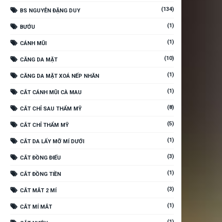
(134)
BS NGUYỄN ĐẶNG DUY
(1)
BƯỚU
(1)
CÁNH MŨI
(10)
CĂNG DA MẶT
(1)
CĂNG DA MẶT XOÁ NẾP NHĂN
(1)
CẮT CÁNH MŨI CÀ MAU
(8)
CẮT CHỈ SAU THẨM MỸ
(5)
CẮT CHỈ THẨM MỸ
(1)
CẮT DA LẤY MỠ MÍ DƯỚI
(3)
CẮT ĐỒNG ĐIẾU
(1)
CẮT ĐỒNG TIỀN
(3)
CẮT MẮT 2 MÍ
(1)
CẮT MÍ MẮT
(1)