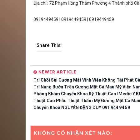
Địa chỉ : 72 Phạm Hồng Thám Phường 4 Thành phố Cà M
0919449459 | 0919449459 | 0919449459
Share This:
NEWER ARTICLE
Trị Chồi Sùi Gương Mặt Vĩnh Viễn Không Tái Phát C
Trị Nang Bướu Trên Gương Mặt Cà Mau Mỹ Viện Na
Phòng Khám Chuyên Khoa Kỹ Thuật Cao IMedic Y K
Thuật Cao Phẫu Thuật Thẩm Mỹ Gương Mặt Cà Mau
Chuyên Khoa NGUYỄN ĐẶNG DUY 091 944 94 59
KHÔNG CÓ NHẬN XÉT NÀO: