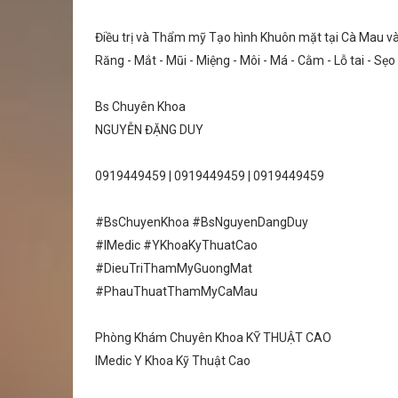
Điều trị và Thẩm mỹ Tạo hình Khuôn mặt tại Cà Mau v
Răng - Mắt - Mũi - Miệng - Môi - Má - Cằm - Lỗ tai - Sẹ
Bs Chuyên Khoa
NGUYỄN ĐẶNG DUY
0919449459 | 0919449459 | 0919449459
#BsChuyenKhoa #BsNguyenDangDuy
#IMedic #YKhoaKyThuatCao
#DieuTriThamMyGuongMat
#PhauThuatThamMyCaMau
Phòng Khám Chuyên Khoa KỸ THUẬT CAO
IMedic Y Khoa Kỹ Thuật Cao