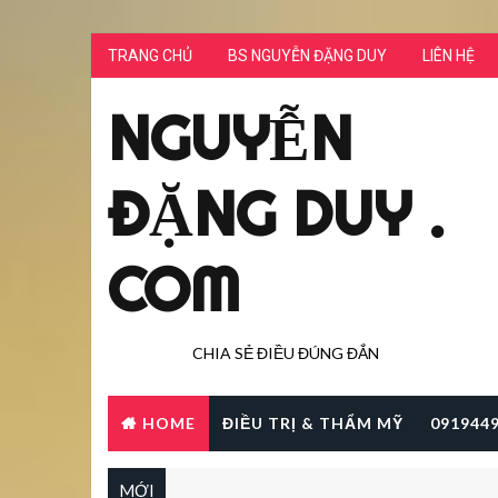
TRANG CHỦ
BS NGUYỄN ĐẶNG DUY
LIÊN HỆ
NGUYỄN
ĐẶNG DUY .
COM
CHIA SẺ ĐIỀU ĐÚNG ĐẮN
HOME
ĐIỀU TRỊ & THẨM MỸ
091944
MỚI