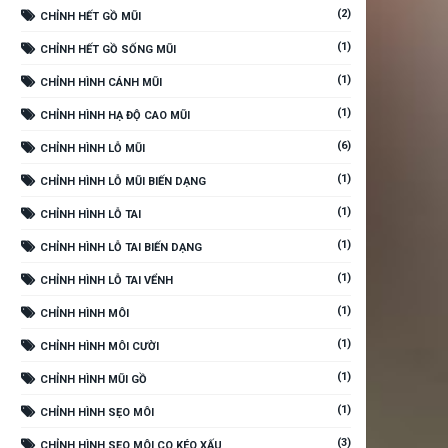
(2)
CHỈNH HẾT GỒ MŨI
(1)
CHỈNH HẾT GỒ SỐNG MŨI
(1)
CHỈNH HÌNH CÁNH MŨI
(1)
CHỈNH HÌNH HẠ ĐỘ CAO MŨI
(6)
CHỈNH HÌNH LỖ MŨI
(1)
CHỈNH HÌNH LỖ MŨI BIẾN DẠNG
(1)
CHỈNH HÌNH LỖ TAI
(1)
CHỈNH HÌNH LỖ TAI BIẾN DẠNG
(1)
CHỈNH HÌNH LỖ TAI VỂNH
(1)
CHỈNH HÌNH MÔI
(1)
CHỈNH HÌNH MÔI CƯỜI
(1)
CHỈNH HÌNH MŨI GỒ
(1)
CHỈNH HÌNH SẸO MÔI
(3)
CHỈNH HÌNH SẸO MÔI CO KÉO XẤU