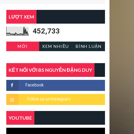
LƯỢT XEM
452,733
MỚI
XEM NHIỀU
BÌNH LUẬN
KẾT NỐI VỚI BS NGUYỄN ĐẶNG DUY
YOUTUBE