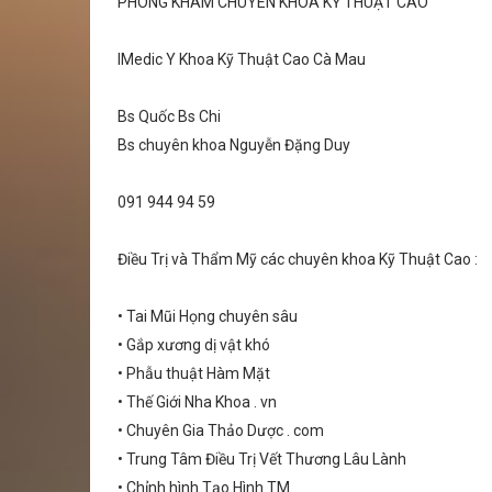
PHÒNG KHÁM CHUYÊN KHOA KỸ THUẬT CAO
IMedic Y Khoa Kỹ Thuật Cao Cà Mau
Bs Quốc Bs Chi
Bs chuyên khoa Nguyễn Đặng Duy
091 944 94 59
Điều Trị và Thẩm Mỹ các chuyên khoa Kỹ Thuật Cao :
• Tai Mũi Họng chuyên sâu
• Gắp xương dị vật khó
• Phẫu thuật Hàm Mặt
• Thế Giới Nha Khoa . vn
• Chuyên Gia Thảo Dược . com
• Trung Tâm Điều Trị Vết Thương Lâu Lành
• Chỉnh hình Tạo Hình TM