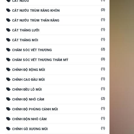
CẮT NƯỚU
(3)
CẮT NƯỚU TRÙM RĂNG KHÔN
(1)
CẮT NƯỚU TRÙM THÂN RĂNG
(1)
CẮT THẮNG LƯỠI
(1)
CẮT THẮNG MÔI
(2)
CHĂM SÓC VẾT THƯƠNG
(3)
CHĂM SÓC VẾT THƯƠNG THẨM MỸ
(1)
CHỈNH ĐỘ RỘNG MŨI
(1)
CHỈNH CAO ĐẦU MŨI
(1)
CHỈNH ĐỀU LỖ MŨI
(2)
CHỈNH ĐỘ NHÔ CẰM
(1)
CHỈNH ĐỘ PHÙNG CÁNH MŨI
(1)
CHỈNH ĐỘN NHÔ CẰM
(1)
CHỈNH GỒ XƯƠNG MŨI