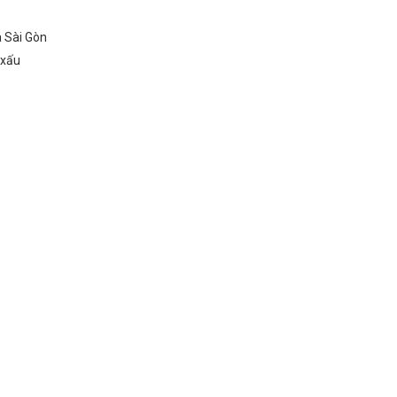
à Sài Gòn
o xấu