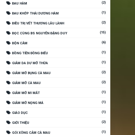
(2)
ĐAU HÀM
(1)
ĐAU KHỚP THÁI DƯƠNG HÀM
(2)
ĐIỀU TRỊ VẾT THƯƠNG LÂU LÀNH
(15)
ĐỌC CÙNG BS NGUYỄN ĐẶNG DUY
(6)
ĐỘN CẰM
(1)
ĐỒNG TIỀN ĐỒNG ĐIẾU
(1)
GIẢM DA DƯ MỠ THỪA
(2)
GIẢM MỠ BỤNG CÀ MAU
(2)
GIẢM MỠ CÀ MAU
(1)
GIẢM MỠ MI MẮT
(1)
GIẢM MỠ NỌNG MÁ
(1)
GIÁO DỤC
(2)
GIỚI THIỆU
(1)
GÓI XÔNG CẢM CÀ MAU