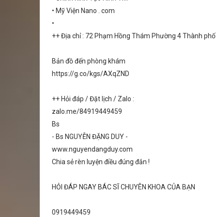
• Mỹ Viện Nano . com
•
++ Địa chỉ : 72 Phạm Hồng Thám Phường 4 Thành ph
Bản đồ đến phòng khám
https://g.co/kgs/AXqZND
++ Hỏi đáp / Đặt lịch / Zalo :
zalo.me/84919449459
Bs
- Bs NGUYỄN ĐẶNG DUY -
www.nguyendangduy.com
Chia sẻ rèn luyện điều đúng đắn !
HỎI ĐÁP NGAY BÁC SĨ CHUYÊN KHOA CỦA BẠN
0919449459