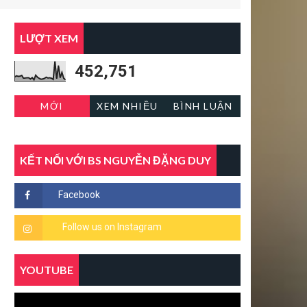
LƯỢT XEM
452,751
MỚI
XEM NHIỀU
BÌNH LUẬN
KẾT NỐI VỚI BS NGUYỄN ĐẶNG DUY
YOUTUBE