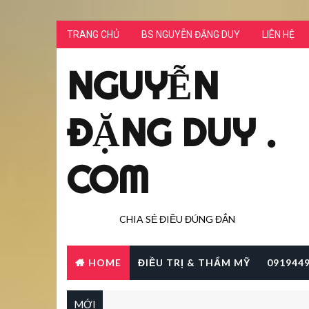
TRANG CHỦ
BS NGUYỄN ĐẶNG DUY
LIÊN HỆ
NGUYỄN
ĐẶNG DUY .
COM
CHIA SẺ ĐIỀU ĐÚNG ĐẮN
HOME
ĐIỀU TRỊ & THẨM MỸ
091944
MỚI