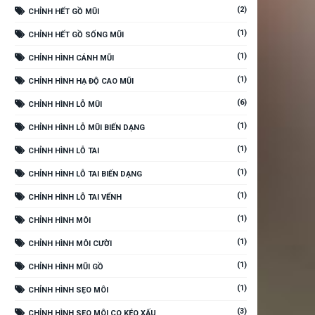
(2)
CHỈNH HẾT GỒ MŨI
(1)
CHỈNH HẾT GỒ SỐNG MŨI
(1)
CHỈNH HÌNH CÁNH MŨI
(1)
CHỈNH HÌNH HẠ ĐỘ CAO MŨI
(6)
CHỈNH HÌNH LỖ MŨI
(1)
CHỈNH HÌNH LỖ MŨI BIẾN DẠNG
(1)
CHỈNH HÌNH LỖ TAI
(1)
CHỈNH HÌNH LỖ TAI BIẾN DẠNG
(1)
CHỈNH HÌNH LỖ TAI VỂNH
(1)
CHỈNH HÌNH MÔI
(1)
CHỈNH HÌNH MÔI CƯỜI
(1)
CHỈNH HÌNH MŨI GỒ
(1)
CHỈNH HÌNH SẸO MÔI
(3)
CHỈNH HÌNH SẸO MÔI CO KÉO XẤU