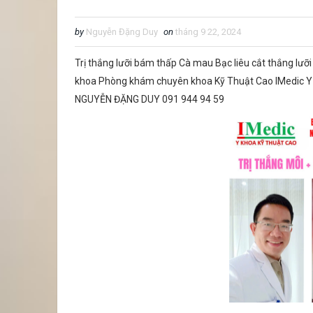
by
Nguyễn Đặng Duy
on
tháng 9 22, 2024
Trị thắng lưỡi bám thấp Cà mau Bạc liêu cắt thắng lưỡi
khoa Phòng khám chuyên khoa Kỹ Thuật Cao IMedic Y 
NGUYỄN ĐẶNG DUY 091 944 94 59