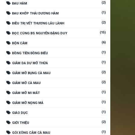
(2)
ĐAU HÀM
(1)
ĐAU KHỚP THÁI DƯƠNG HÀM
(2)
ĐIỀU TRỊ VẾT THƯƠNG LÂU LÀNH
(15)
ĐỌC CÙNG BS NGUYỄN ĐẶNG DUY
(6)
ĐỘN CẰM
(1)
ĐỒNG TIỀN ĐỒNG ĐIẾU
(1)
GIẢM DA DƯ MỠ THỪA
(2)
GIẢM MỠ BỤNG CÀ MAU
(2)
GIẢM MỠ CÀ MAU
(1)
GIẢM MỠ MI MẮT
(1)
GIẢM MỠ NỌNG MÁ
(1)
GIÁO DỤC
(2)
GIỚI THIỆU
(1)
GÓI XÔNG CẢM CÀ MAU