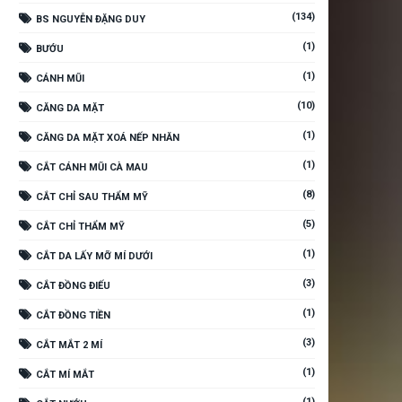
(134)
BS NGUYỄN ĐẶNG DUY
(1)
BƯỚU
(1)
CÁNH MŨI
(10)
CĂNG DA MẶT
(1)
CĂNG DA MẶT XOÁ NẾP NHĂN
(1)
CẮT CÁNH MŨI CÀ MAU
(8)
CẮT CHỈ SAU THẨM MỸ
(5)
CẮT CHỈ THẨM MỸ
(1)
CẮT DA LẤY MỠ MÍ DƯỚI
(3)
CẮT ĐỒNG ĐIẾU
(1)
CẮT ĐỒNG TIỀN
(3)
CẮT MẮT 2 MÍ
(1)
CẮT MÍ MẮT
(1)