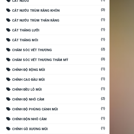
CẮT NƯỚU
(3)
CẮT NƯỚU TRÙM RĂNG KHÔN
(1)
CẮT NƯỚU TRÙM THÂN RĂNG
(1)
CẮT THẮNG LƯỠI
(1)
CẮT THẮNG MÔI
(2)
CHĂM SÓC VẾT THƯƠNG
(3)
CHĂM SÓC VẾT THƯƠNG THẨM MỸ
(1)
CHỈNH ĐỘ RỘNG MŨI
(1)
CHỈNH CAO ĐẦU MŨI
(1)
CHỈNH ĐỀU LỖ MŨI
(2)
CHỈNH ĐỘ NHÔ CẰM
(1)
CHỈNH ĐỘ PHÙNG CÁNH MŨI
(1)
CHỈNH ĐỘN NHÔ CẰM
(1)
CHỈNH GỒ XƯƠNG MŨI