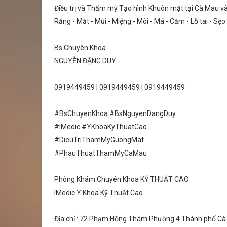
Điều trị và Thẩm mỹ Tạo hình Khuôn mặt tại Cà Mau v
Răng - Mắt - Mũi - Miệng - Môi - Má - Cằm - Lỗ tai - Sẹ
Bs Chuyên Khoa
NGUYỄN ĐẶNG DUY
0919449459 | 0919449459 | 0919449459
#BsChuyenKhoa #BsNguyenDangDuy
#IMedic #YKhoaKyThuatCao
#DieuTriThamMyGuongMat
#PhauThuatThamMyCaMau
Phòng Khám Chuyên Khoa KỸ THUẬT CAO
IMedic Y Khoa Kỹ Thuật Cao
Địa chỉ : 72 Phạm Hồng Thám Phường 4 Thành phố Cà M