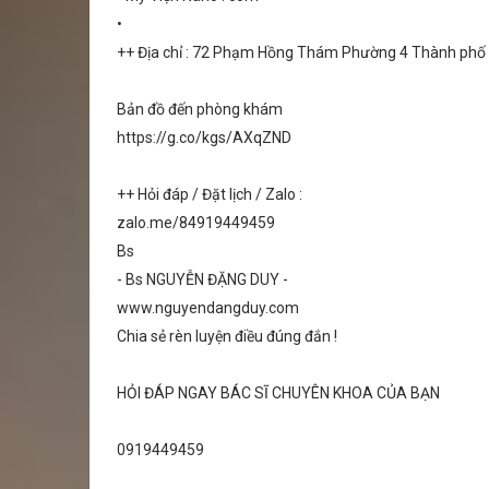
•
++ Địa chỉ : 72 Phạm Hồng Thám Phường 4 Thành ph
Bản đồ đến phòng khám
https://g.co/kgs/AXqZND
++ Hỏi đáp / Đặt lịch / Zalo :
zalo.me/84919449459
Bs
- Bs NGUYỄN ĐẶNG DUY -
www.nguyendangduy.com
Chia sẻ rèn luyện điều đúng đắn !
HỎI ĐÁP NGAY BÁC SĨ CHUYÊN KHOA CỦA BẠN
0919449459