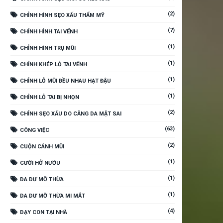
(2)
CHỈNH HÌNH SẸO XẤU THẨM MỸ
(7)
CHỈNH HÌNH TAI VỂNH
(1)
CHỈNH HÌNH TRỤ MŨI
(1)
CHỈNH KHÉP LỖ TAI VỂNH
(1)
CHỈNH LỖ MŨI ĐỀU NHAU HẠT ĐẬU
(1)
CHỈNH LỖ TAI BỊ NHỌN
(2)
CHỈNH SẸO XẤU DO CĂNG DA MẶT SAI
(63)
CÔNG VIỆC
(2)
CUỘN CÁNH MŨI
(1)
CƯỜI HỞ NƯỚU
(1)
DA DƯ MỠ THỪA
(1)
DA DƯ MỠ THỪA MI MẮT
(4)
DẠY CON TẠI NHÀ