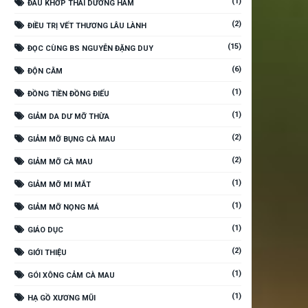
(1)
ĐAU KHỚP THÁI DƯƠNG HÀM
(2)
ĐIỀU TRỊ VẾT THƯƠNG LÂU LÀNH
(15)
ĐỌC CÙNG BS NGUYỄN ĐẶNG DUY
(6)
ĐỘN CẰM
(1)
ĐỒNG TIỀN ĐỒNG ĐIẾU
(1)
GIẢM DA DƯ MỠ THỪA
(2)
GIẢM MỠ BỤNG CÀ MAU
(2)
GIẢM MỠ CÀ MAU
(1)
GIẢM MỠ MI MẮT
(1)
GIẢM MỠ NỌNG MÁ
(1)
GIÁO DỤC
(2)
GIỚI THIỆU
(1)
GÓI XÔNG CẢM CÀ MAU
(1)
HẠ GỒ XƯƠNG MŨI