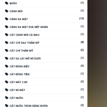
(1)
BƯỚU
(1)
CÁNH MŨI
(10)
CĂNG DA MẶT
(1)
CĂNG DA MẶT XOÁ NẾP NHĂN
(1)
CẮT CÁNH MŨI CÀ MAU
(8)
CẮT CHỈ SAU THẨM MỸ
(5)
CẮT CHỈ THẨM MỸ
(1)
CẮT DA LẤY MỠ MÍ DƯỚI
(3)
CẮT ĐỒNG ĐIẾU
(1)
CẮT ĐỒNG TIỀN
(3)
CẮT MẮT 2 MÍ
(1)
CẮT MÍ MẮT
(1)
CẮT NƯỚU
(3)
CẮT NƯỚU TRÙM RĂNG KHÔN