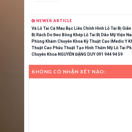
NEWER ARTICLE
Vá Lỗ Tai Cà Mau Bạc Liêu Chỉnh Hình Lỗ Tai Bị Giã
Bị Rách Do Đeo Bông Khép Lỗ Tai Bị Dão Mỹ Viện N
Phòng Khám Chuyên Khoa Kỹ Thuật Cao IMedic Y K
Thuật Cao Phẫu Thuật Tạo Hình Thẩm Mỹ Lỗ Tai Pk
Chuyên Khoa NGUYỄN ĐẶNG DUY 091 944 94 59
KHÔNG CÓ NHẬN XÉT NÀO: