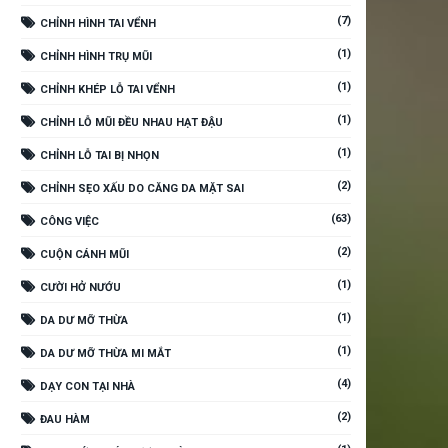
(7)
CHỈNH HÌNH TAI VỂNH
(1)
CHỈNH HÌNH TRỤ MŨI
(1)
CHỈNH KHÉP LỖ TAI VỂNH
(1)
CHỈNH LỖ MŨI ĐỀU NHAU HẠT ĐẬU
(1)
CHỈNH LỖ TAI BỊ NHỌN
(2)
CHỈNH SẸO XẤU DO CĂNG DA MẶT SAI
(63)
CÔNG VIỆC
(2)
CUỘN CÁNH MŨI
(1)
CƯỜI HỞ NƯỚU
(1)
DA DƯ MỠ THỪA
(1)
DA DƯ MỠ THỪA MI MẮT
(4)
DẠY CON TẠI NHÀ
(2)
ĐAU HÀM