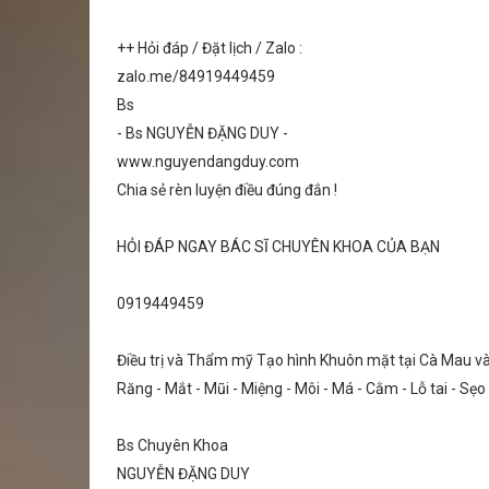
++ Hỏi đáp / Đặt lịch / Zalo :
zalo.me/84919449459
Bs
- Bs NGUYỄN ĐẶNG DUY -
www.nguyendangduy.com
Chia sẻ rèn luyện điều đúng đắn !
HỎI ĐÁP NGAY BÁC SĨ CHUYÊN KHOA CỦA BẠN
0919449459
Điều trị và Thẩm mỹ Tạo hình Khuôn mặt tại Cà Mau v
Răng - Mắt - Mũi - Miệng - Môi - Má - Cằm - Lỗ tai - Sẹ
Bs Chuyên Khoa
NGUYỄN ĐẶNG DUY