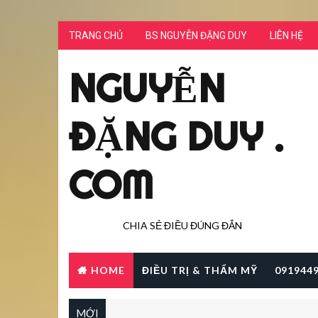
TRANG CHỦ
BS NGUYỄN ĐẶNG DUY
LIÊN HỆ
NGUYỄN
ĐẶNG DUY .
COM
CHIA SẺ ĐIỀU ĐÚNG ĐẮN
HOME
ĐIỀU TRỊ & THẨM MỸ
091944
MỚI