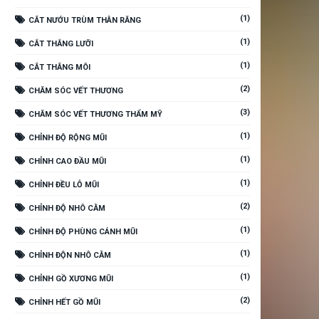
(1)
CẮT NƯỚU TRÙM THÂN RĂNG
(1)
CẮT THẮNG LƯỠI
(1)
CẮT THẮNG MÔI
(2)
CHĂM SÓC VẾT THƯƠNG
(3)
CHĂM SÓC VẾT THƯƠNG THẨM MỸ
(1)
CHỈNH ĐỘ RỘNG MŨI
(1)
CHỈNH CAO ĐẦU MŨI
(1)
CHỈNH ĐỀU LỖ MŨI
(2)
CHỈNH ĐỘ NHÔ CẰM
(1)
CHỈNH ĐỘ PHÙNG CÁNH MŨI
(1)
CHỈNH ĐỘN NHÔ CẰM
(1)
CHỈNH GỒ XƯƠNG MŨI
(2)
CHỈNH HẾT GỒ MŨI