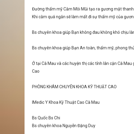
Đường thẩm mỹ Cằm Môi Mũi tạo ra gương mặt thanh tú 
Khi cằm quá ngắn sẽ làm mất đi sự thẩm mỹ của gương m
Bs chuyên khoa giúp Bạn không đau không khó chịu làm
Bs chuyên khoa giúp Bạn An toàn, thẩm mỹ, phong thủy
Ở tại Cà Mau và các huyện thị các tỉnh lân cận Cà Mau
Cao
PHÒNG KHÁM CHUYÊN KHOA KỸ THUẬT CAO
IMedic Y Khoa Kỹ Thuật Cao Cà Mau
Bs Quốc Bs Chi
Bs chuyên khoa Nguyễn Đặng Duy