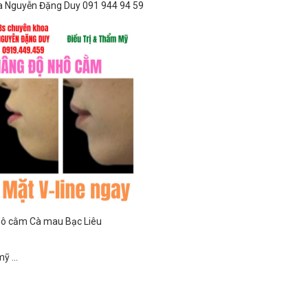
a Nguyễn Đặng Duy 091 944 94 59
hô cằm Cà mau Bạc Liêu
 ...