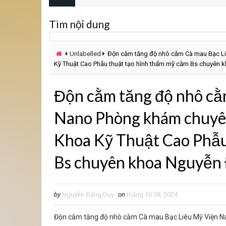
Tìm nội dung
Unlabelled
Độn cằm tăng độ nhô cằm Cà mau Bạc Li
Kỹ Thuật Cao Phẫu thuật tạo hình thẩm mỹ cằm Bs chuyên 
Độn cằm tăng độ nhô cằ
Nano Phòng khám chuyên
Khoa Kỹ Thuật Cao Phẫu
Bs chuyên khoa Nguyễn
by
Nguyễn Đặng Duy
on
tháng 10 08, 2024
Độn cằm tăng độ nhô cằm Cà mau Bạc Liêu Mỹ Viện N