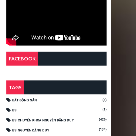
FACEBOOK
TAGS
(3)
BẤT ĐỘNG SẢN
(1)
BS
(426)
BS CHUYÊN KHOA NGUYỄN ĐẶNG DUY
(134)
BS NGUYỄN ĐẶNG DUY