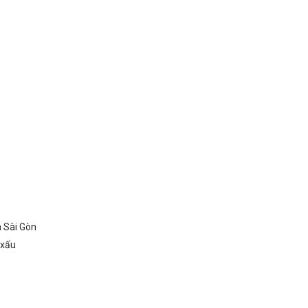
à Sài Gòn
o xấu