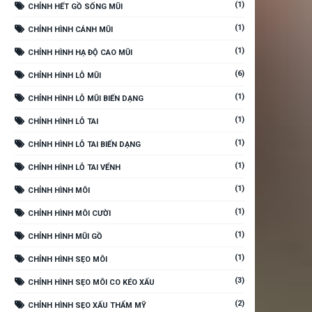
(1)
CHỈNH HẾT GỒ SỐNG MŨI
(1)
CHỈNH HÌNH CÁNH MŨI
(1)
CHỈNH HÌNH HẠ ĐỘ CAO MŨI
(6)
CHỈNH HÌNH LỖ MŨI
(1)
CHỈNH HÌNH LỖ MŨI BIẾN DẠNG
(1)
CHỈNH HÌNH LỖ TAI
(1)
CHỈNH HÌNH LỖ TAI BIẾN DẠNG
(1)
CHỈNH HÌNH LỖ TAI VỂNH
(1)
CHỈNH HÌNH MÔI
(1)
CHỈNH HÌNH MÔI CƯỜI
(1)
CHỈNH HÌNH MŨI GỒ
(1)
CHỈNH HÌNH SẸO MÔI
(3)
CHỈNH HÌNH SẸO MÔI CO KÉO XẤU
(2)
CHỈNH HÌNH SẸO XẤU THẨM MỸ